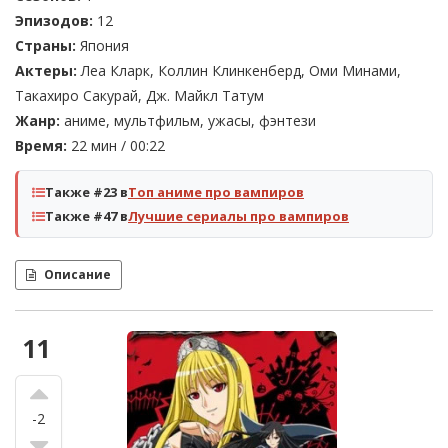
Эпизодов:
12
Страны:
Япония
Актеры:
Леа Кларк, Коллин Клинкенберд, Оми Минами,
Такахиро Сакурай, Дж. Майкл Татум
Жанр:
аниме, мультфильм, ужасы, фэнтези
Время:
22 мин / 00:22
Также #23 в
Топ аниме про вампиров
Также #47 в
Лучшие сериалы про вампиров
Описание
11
-2