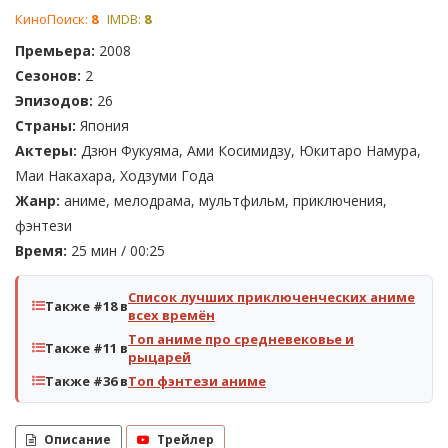
КиноПоиск:
8
IMDB:
8
Премьера:
2008
Сезонов:
2
Эпизодов:
26
Страны:
Япония
Актеры:
Дзюн Фукуяма, Ами Косимидзу, Юкитаро Намура,
Маи Накахара, Ходзуми Года
Жанр:
аниме, мелодрама, мультфильм, приключения,
фэнтези
Время:
25 мин / 00:25
Список лучших приключенческих аниме
Также #18 в
всех времён
Топ аниме про средневековье и
Также #11 в
рыцарей
Также #36 в
Топ фэнтези аниме
Описание
Трейлер