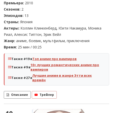
Премьера:
2010
Сезонов:
2
Эпизодов:
13
Страны:
Япония
Актеры:
Коллин Клинкенберд, Юити Накамура, Моника
Риал, Алексис Типтон, Эрик Вейл
Жанр:
аниме, боевик, мультфильм, приключения
Время:
25 мин / 00:25
Также #19 в
Топ аниме про вампиров
10+ лучших романтических аниме про
Также #9 в
вампиров
Лучшие аниме в жанре Этти всех
Также #27 в
времён
Описание
Трейлер