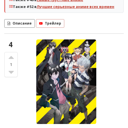
Также #52 в
Лучшие серьезные аниме всех времен
Описание
Трейлер
4
1