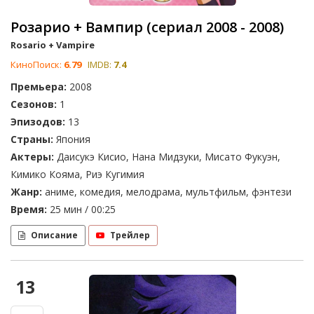
Розарио + Вампир (сериал 2008 - 2008)
Rosario + Vampire
КиноПоиск:
6.79
IMDB:
7.4
Премьера:
2008
Сезонов:
1
Эпизодов:
13
Страны:
Япония
Актеры:
Даисукэ Кисио, Нана Мидзуки, Мисато Фукуэн,
Кимико Кояма, Риэ Кугимия
Жанр:
аниме, комедия, мелодрама, мультфильм, фэнтези
Время:
25 мин / 00:25
Описание
Трейлер
13