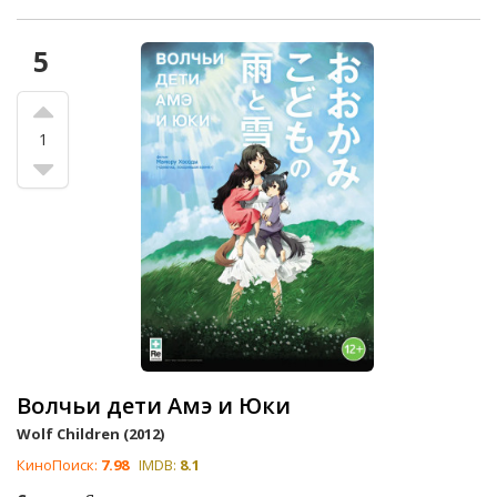
5
1
Волчьи дети Амэ и Юки
Wolf Children (2012)
КиноПоиск:
7.98
IMDB:
8.1