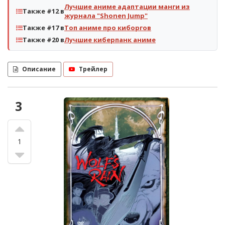
Лучшие аниме адаптации манги из
Также #12 в
журнала "Shonen Jump"
Также #17 в
Топ аниме про киборгов
Также #20 в
Лучшие киберпанк аниме
Описание
Трейлер
3
1