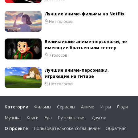
Лучшие аниме-фильмы на Netflix
Нет голосов
Величайшие аниме-персонажи, не
имеющие братьев или сестер
7 голосов
Лучшие аниме-персонажи,
играющие на гитаре
Нет голосов
Категории
Фильмы
Сериалы
Аниме
Игры
Люди
Музыка
Книги
Еда
Путешествия
Другое
О проекте
Пользовательсоке соглашение
Обратная