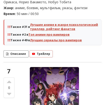
Орикаса, Норио Вакамото, Нобуо Тобита
Жанр:
аниме, боевик, мультфильм, ужасы, фэнтези
Время:
50 мин / 00:50
Лучшие аниме в жанре психологический
Также #31 в
триллер, рейтинг фанатов
Также #2 в
Топ аниме про вампиров
Также #49 в
Лучшие сериалы про вампиров
Описание
Трейлер
7
0