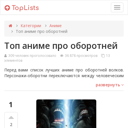
TopLists
Toggl
navig
Категории
Аниме
Топ аниме про оборотней
Топ аниме про оборотней
309 человек проголосовало
36 878 просмотров
13
элементов
Перед вами список лучших аниме про оборотней волков.
Персонажи-оборотни переключаются между человеческим
обликом и волком, но иногда и останутся демоническими
развернуть
полулюдьми. Некоторые примеры в этом рейтинге
включают "Spice and Wolf" и "Волчий дождь". Оцените свое
любимое произведение или добавьте в список, если его
1
ещё нет!
2