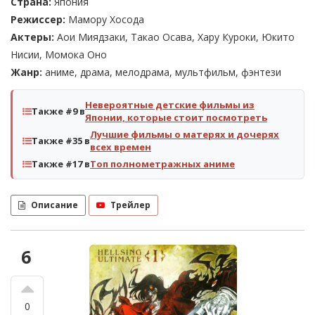
Страна:
Япония
Режиссер:
Мамору Хосода
Актеры:
Аои Миядзаки, Такао Осава, Хару Куроки, Юкито
Нисии, Момока Оно
Жанр:
аниме, драма, мелодрама, мультфильм, фэнтези
Невероятные детские фильмы из
Также #9 в
Японии, которые стоит посмотреть
Лучшие фильмы о матерях и дочерях
Также #35 в
всех времен
Также #17 в
Топ полнометражных аниме
Описание
Трейлер
6
0