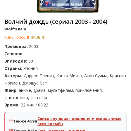
Волчий дождь (сериал 2003 - 2004)
Wolf's Rain
КиноПоиск:
8
IMDB:
8
Премьера:
2003
Сезонов:
1
Эпизодов:
30
Страны:
Япония
Актеры:
Даррен Плевин, Кэнта Миякэ, Акио Суяма, Криспин
Фриман, Джошуа Сет
Жанр:
аниме, драма, мультфильм, приключения,
фантастика, фэнтези
Время:
22 мин / 00:22
Список лучших приключенческих аниме
Также #59 в
всех времён
Также #48 в
Самые грустные аниме