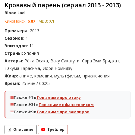
Кровавый парень (сериал 2013 - 2013)
Blood Lad
КиноПоиск:
6.87
IMDB:
7.1
Премьера:
2013
Сезонов:
1
Эпизодов:
11
Страны:
Япония
Актеры:
Рёта Осака, Ваку Сакагути, Сара Эми Бридкат,
Такума Тэрасима, Иори Номидзу
Жанр:
аниме, комедия, мультфильм, приключения
Время:
25 мин / 00:25
Также #1 в
Топ аниме про отаку
Также #31 в
Топ аниме с фансервисом
Также #9 в
Топ аниме про вампиров
Описание
Трейлер