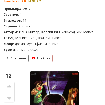
КиноПоиск:
7.8
IMDB:
7.7
Премьера:
2010
Сезонов:
1
Эпизодов:
11
Страны:
Япония
Актеры:
Иен Синклер, Коллин Клинкенберд, Дж. Майкл
Татум, Моника Риал, Кэйтлин Гласс
Жанр:
драма, мультфильм, аниме
Время:
22 мин / 00:22
Описание
Трейлер
12
-3