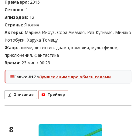
Премьера:
2015
Сезонов:
1
Эпизодов:
12
Страны:
Япония
Актеры:
Марина Иноуэ, Сора Амамия, Риэ Кугимия, Минако
Котобуки, Харука Томацу
Жанр:
аниме, детектив, драма, комедия, мультфильм,
приключения, фантастика
Время:
23 мин / 00:23
Также #17 в
Лучшее аниме про обмен телами
Описание
Трейлер
8