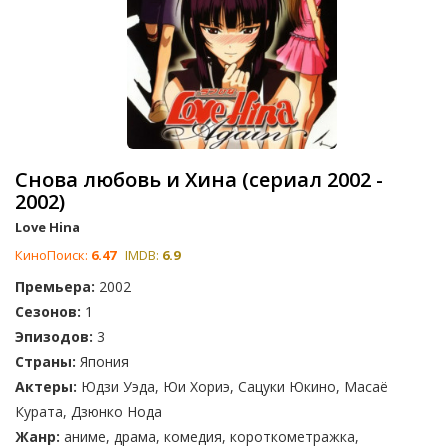
Снова любовь и Хина (сериал 2002 -
2002)
Love Hina
КиноПоиск:
6.47
IMDB:
6.9
Премьера:
2002
Сезонов:
1
Эпизодов:
3
Страны:
Япония
Актеры:
Юдзи Уэда, Юи Хориэ, Сацуки Юкино, Масаё
Курата, Дзюнко Нода
Жанр:
аниме, драма, комедия, короткометражка,