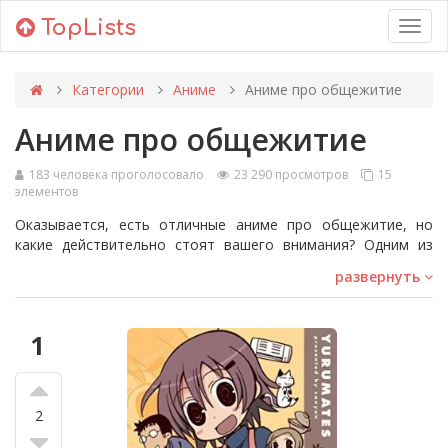
TopLists
Toggl
navig
Категории
Аниме
Аниме про общежитие
Аниме про общежитие
183 человека проголосовало
23 290 просмотров
15
элементов
Оказывается, есть отличные аниме про общежитие, но
какие действительно стоят вашего внимания? Одним из
примеров является "The Pet Girl of Sakurasou". Другим
развернуть
хорошим аниме является "Kuragehime" или "Princess
Jellyfish", серия из 11 эпизодов, которая вглядывалась в
жизнь жильцов отаку в многоквартирном доме. Не видите
1
свое любимое аниме? Добавьте его в список, чтобы другие
тоже могли голосовать за него!
2