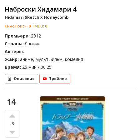
Наброски Хидамари 4
Hidamari Sketch x Honeycomb
КиноПоиск:
0
IMDB:
0
Премьера:
2012
Страны:
Япония
Актеры:
Жанр:
аниме, мультфильм, комедия
Время:
25 мин / 00:25
Описание
Трейлер
14
-3