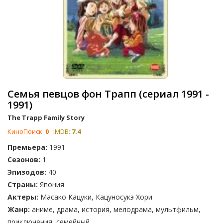
Семья певцов фон Трапп (сериал 1991 -
1991)
The Trapp Family Story
КиноПоиск:
0
IMDB:
7.4
Премьера:
1991
Сезонов:
1
Эпизодов:
40
Страны:
Япония
Актеры:
Масако Кацуки, Кацуносукэ Хори
Жанр:
аниме, драма, история, мелодрама, мультфильм,
приключения, семейный