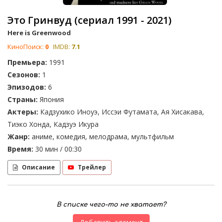
Это Гринвуд (сериал 1991 - 2021)
Here is Greenwood
КиноПоиск:
0
IMDB:
7.1
Премьера:
1991
Сезонов:
1
Эпизодов:
6
Страны:
Япония
Актеры:
Кадзухико Иноуэ, Иссэи Футамата, Ая Хисакава,
Тиэко Хонда, Кадзуэ Икура
Жанр:
аниме, комедия, мелодрама, мультфильм
Время:
30 мин / 00:30
Описание
Трейлер
В списке чего-то не хватает?