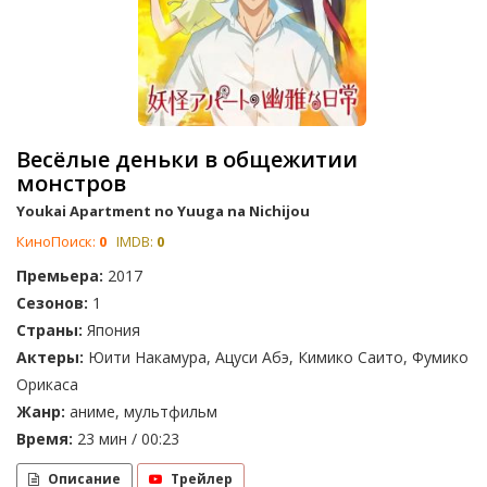
Весёлые деньки в общежитии
монстров
Youkai Apartment no Yuuga na Nichijou
КиноПоиск:
0
IMDB:
0
Премьера:
2017
Сезонов:
1
Страны:
Япония
Актеры:
Юити Накамура, Ацуси Абэ, Кимико Саито, Фумико
Орикаса
Жанр:
аниме, мультфильм
Время:
23 мин / 00:23
Описание
Трейлер