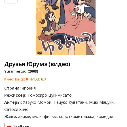
Друзья Юрумэ (видео)
Yurumeitsu (2009)
КиноПоиск:
0
IMDB:
6.7
Страна:
Япония
Режиссер:
Томохиро Цукимисато
Актеры:
Харуко Момои, Нацуко Куватани, Мию Мацуки,
Сатоси Хино
Жанр:
аниме, мультфильм, короткометражка, комедия
Трейлер