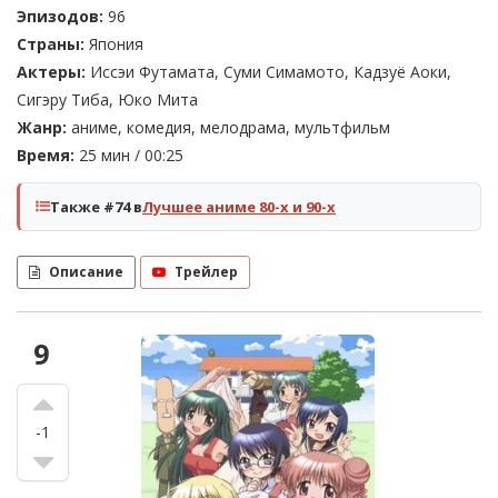
Эпизодов:
96
Страны:
Япония
Актеры:
Иссэи Футамата, Суми Симамото, Кадзуё Аоки,
Сигэру Тиба, Юко Мита
Жанр:
аниме, комедия, мелодрама, мультфильм
Время:
25 мин / 00:25
Также #74 в
Лучшее аниме 80-х и 90-х
Описание
Трейлер
9
-1