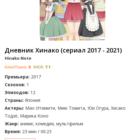
Дневник Хинако (сериал 2017 - 2021)
Hinako Note
КиноПоиск:
0
IMDB:
7.1
Премьера:
2017
Сезонов:
1
Эпизодов:
12
Страны:
Япония
Актеры:
Мао Итимити, Мию Томита, Юи Огура, Хисако
Тодзё, Марика Коно
Жанр:
аниме, комедия, мультфильм
Время:
23 мин / 00:23