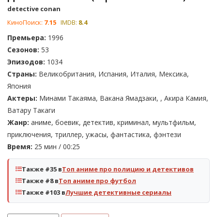
detective conan
КиноПоиск:
7.15
IMDB:
8.4
Премьера:
1996
Сезонов:
53
Эпизодов:
1034
Страны:
Великобритания, Испания, Италия, Мексика,
Япония
Актеры:
Минами Такаяма, Вакана Ямадзаки, , Акира Камия,
Ватару Такаги
Жанр:
аниме, боевик, детектив, криминал, мультфильм,
приключения, триллер, ужасы, фантастика, фэнтези
Время:
25 мин / 00:25
Также #35 в
Топ аниме про полицию и детективов
Также #8 в
Топ аниме про футбол
Также #103 в
Лучшие детективные сериалы