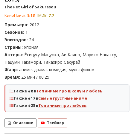
The Pet Girl of Sakurasou
КиноПоиск:
8.13
IMDB:
7.7
Премьера:
2012
Сезонов:
1
Эпизодов:
24
Страны:
Япония
Актеры:
Ёсицугу Мацуока, Аи Каяно, Марико Накатсу,
Нацуми Такамори, Такахиро Сакурай
Жанр:
аниме, драма, комедия, мультфильм
Время:
25 мин / 00:25
Также #8 в
Топ аниме про школу и любовь
Также #17 в
Самые грустные аниме
Также #28 в
Топ аниме про любовь
Описание
Трейлер