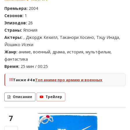
Премьера:
2004
Сезонов:
1
Эпизодов:
26
Страны:
Япония
Актеры:
, Джордж Кехилл, Таканори Хосино, Тэцу Инада,
Йошико Исеки
Жанр:
аниме, военный, драма, история, мультфильм,
фантастика
Время:
25 мин / 00:25
Также #4 в
Топ аниме про армию и военных
Описание
Трейлер
7