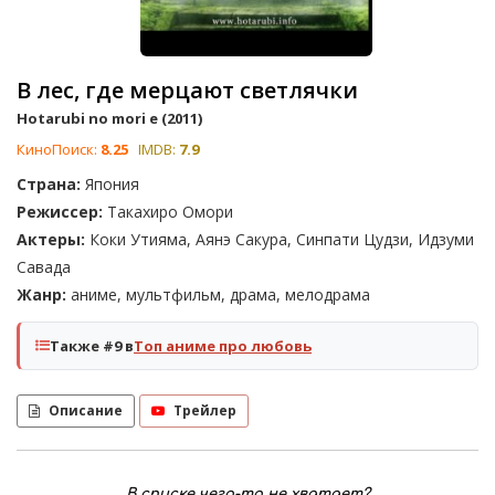
В лес, где мерцают светлячки
Hotarubi no mori e (2011)
КиноПоиск:
8.25
IMDB:
7.9
Страна:
Япония
Режиссер:
Такахиро Омори
Актеры:
Коки Утияма, Аянэ Сакура, Синпати Цудзи, Идзуми
Савада
Жанр:
аниме, мультфильм, драма, мелодрама
Также #9 в
Топ аниме про любовь
Описание
Трейлер
В списке чего-то не хватает?