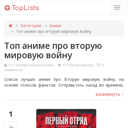
TopLists
Toggl
navig
Категории
Аниме
Топ аниме про вторую мировую войну
Топ аниме про вторую
мировую войну
131 человек проголосовал
15 184 просмотра
8
элементов
Список лучших аниме про Вторую мировую войну, на
основе голосов фанатов. Отправьтесь назад во времени,
когда мир был в состоянии войны, и посмотрите на то, что
развернуть
происходило с другой точки зрения. Аниме в этом рейтинге
разных жанров, но все они, так или иначе, связаны со
Второй мировой войной. Здесь есть "Zipang", "First Squad",
1
"Момент истины" и многое другое. Голосуйте за достойные
произведения, чтобы поднять их в топе!