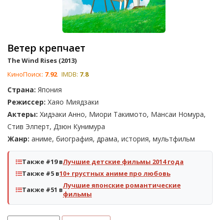
Ветер крепчает
The Wind Rises (2013)
КиноПоиск:
7.92
IMDB:
7.8
Страна:
Япония
Режиссер:
Хаяо Миядзаки
Актеры:
Хидэаки Анно, Миори Такимото, Мансаи Номура,
Стив Элперт, Дзюн Кунимура
Жанр:
аниме, биография, драма, история, мультфильм
Также #19 в
Лучшие детские фильмы 2014 года
Также #5 в
10+ грустных аниме про любовь
Лучшие японские романтические
Также #51 в
фильмы