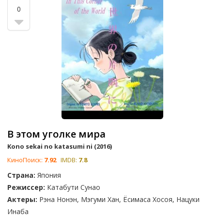
0
В этом уголке мира
Kono sekai no katasumi ni (2016)
КиноПоиск:
7.92
IMDB:
7.8
Страна:
Япония
Режиссер:
Катабути Сунао
Актеры:
Рэна Нонэн, Мэгуми Хан, Ёсимаса Хосоя, Нацуки
Инаба