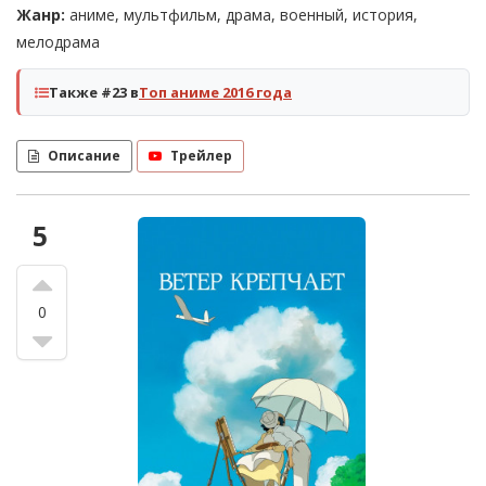
Жанр:
аниме, мультфильм, драма, военный, история,
мелодрама
Также #23 в
Топ аниме 2016 года
Описание
Трейлер
5
0