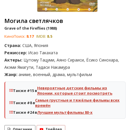
Могила светлячков
Grave of the Fireflies (1988)
КиноПоиск:
8.17
IMDB:
8.5
Страна:
США, Япония
Режиссер:
Исао Такахата
Актеры:
Цутому Тацуми, Аяно Сираиси, Ёсико Синохара,
Акэми Ямагути, Тадаси Накамура
Жанр:
аниме, военный, драма, мультфильм
Невероятные детские фильмы из
Также #15 в
Японии, которые стоит посмотреть
Самые грустные и тяжёлые фильмы всех
Также #8 в
времён
Также #24 в
Лучшие мультфильмы 80-х
Описание
Трейлер