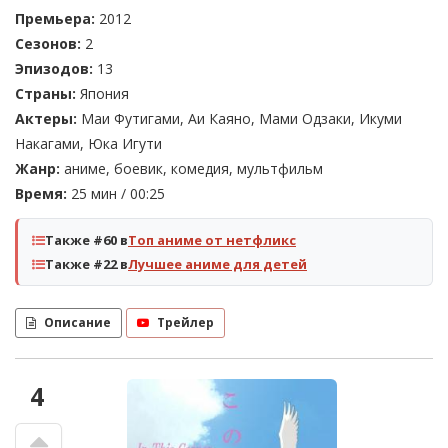
Премьера:
2012
Сезонов:
2
Эпизодов:
13
Страны:
Япония
Актеры:
Маи Футигами, Аи Каяно, Мами Одзаки, Икуми
Накагами, Юка Игути
Жанр:
аниме, боевик, комедия, мультфильм
Время:
25 мин / 00:25
Также #60 в
Топ аниме от нетфликс
Также #22 в
Лучшее аниме для детей
Описание
Трейлер
4