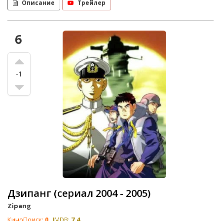
Описание
Трейлер
6
-1
Дзипанг (сериал 2004 - 2005)
Zipang
КиноПоиск:
0
IMDB:
7.4