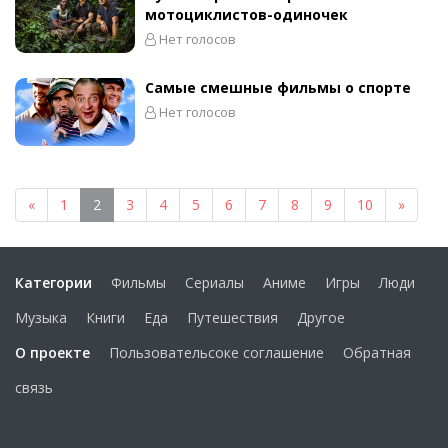
мотоциклистов-одиночек
Нет голосов
Самые смешные фильмы о спорте
Нет голосов
«
1
2
3
4
5
6
7
8
9
10
»
Категории
Фильмы
Сериалы
Аниме
Игры
Люди
Музыка
Книги
Еда
Путешествия
Другое
О проекте
Пользовательсоке соглашение
Обратная
связь