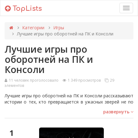
TopLists
Toggl
navig
Категории
Игры
Лучшие игры про оборотней на ПК и Консоли
Лучшие игры про
оборотней на ПК и
Консоли
11 человек проголосовало
1 349 просмотров
29
элементов
Лучшие игры про оборотней на ПК и Консоли рассказывают
истории о тех, кто превращается в ужасных зверей не по
собственному желанию, а исключительно по воле злого
развернуть
колдовства или под влиянием фазы, в которой находится
ночное небесное светило, загадочная луна. Образ
оборотня, одновременно и вызывающий восторг, и сеющий
1
в сердцах людей неподдельный ужас перед мистическими