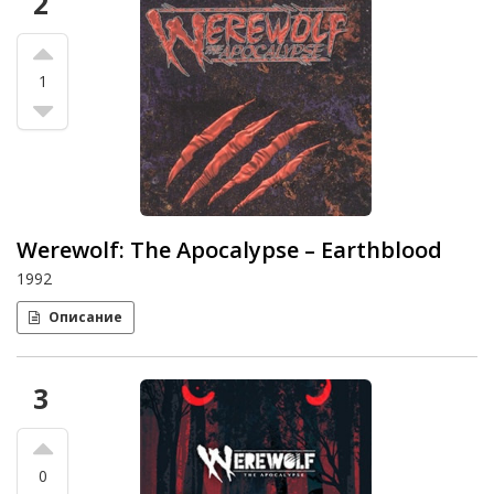
2
1
Werewolf: The Apocalypse – Earthblood
1992
Описание
3
0