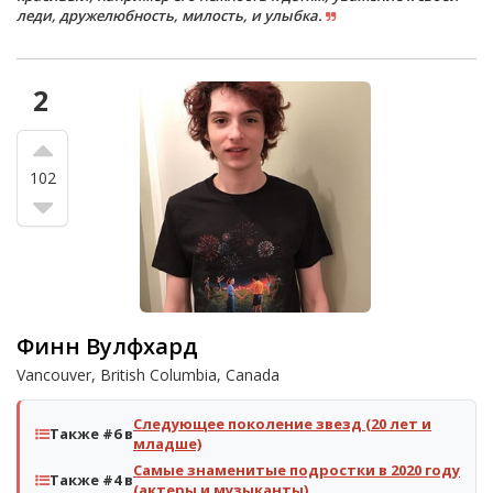
леди, дружелюбность, милость, и улыбка.
2
102
Финн Вулфхард
Vancouver, British Columbia, Canada
Следующее поколение звезд (20 лет и
Также #6 в
младше)
Самые знаменитые подростки в 2020 году
Также #4 в
(актеры и музыканты)