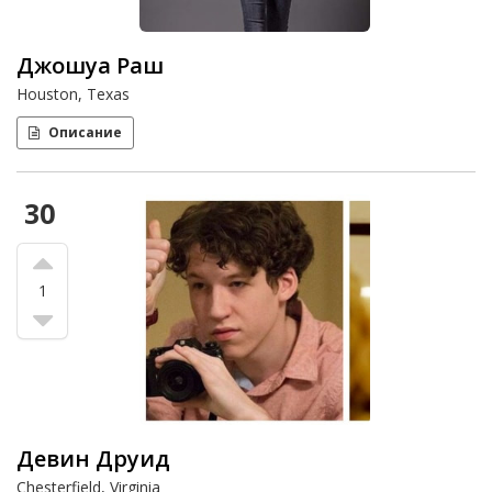
Джошуа Раш
Houston, Texas
Описание
30
1
Девин Друид
Chesterfield, Virginia