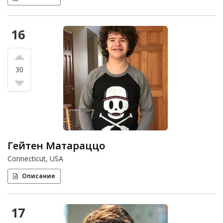
16
30
Гейтен Матараццо
Connecticut, USA
Описание
17