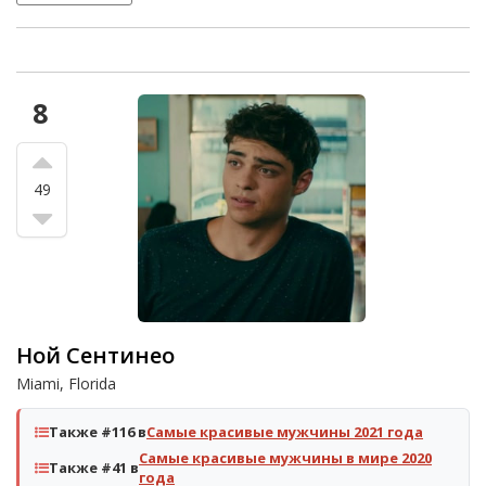
8
49
Ной Сентинео
Miami, Florida
Также #116 в
Самые красивые мужчины 2021 года
Самые красивые мужчины в мире 2020
Также #41 в
года