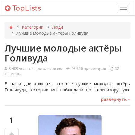
TopLists
Toggl
navig
Категории
Люди
Лучшие молодые актёры Голивуда
Лучшие молодые актёры
Голивуда
3 489 человек проголосовало
93 756 просмотров
52
элемента
В наши дни кажется, что все лучшие молодые актёры
Голливуда, которых мы наблюдали по телевизору, уже
выросли и ведут полноценную жизнь взрослого человека.
развернуть
Так какие же актёры младше 25 лет заменят старых
фаворитов, вроде Гарри Стайлза или Джордана Фишера? У
нас вы найдёте список лучших актёров до 25 лет: от звезды
1
сериала «Детство Шелдона» до части актёрского состава
«Бесстыжих». Вы наверняка узнаете многих из них, ведь
несмотря на их юный возраст, они уже популярны у