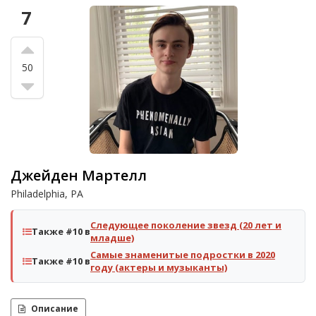
7
50
Джейден Мартелл
Philadelphia, PA
Следующее поколение звезд (20 лет и
Также #10 в
младше)
Самые знаменитые подростки в 2020
Также #10 в
году (актеры и музыканты)
Описание