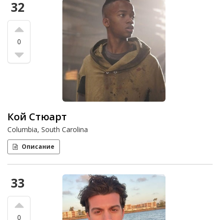
32
0
Кой Стюарт
Columbia, South Carolina
Описание
33
0