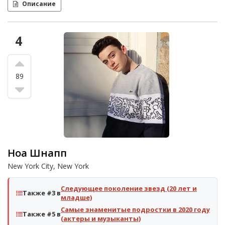
Описание
4
89
Ноа Шнапп
New York City, New York
Следующее поколение звезд (20 лет и
Также #3 в
младше)
Самые знаменитые подростки в 2020 году
Также #5 в
(актеры и музыканты)