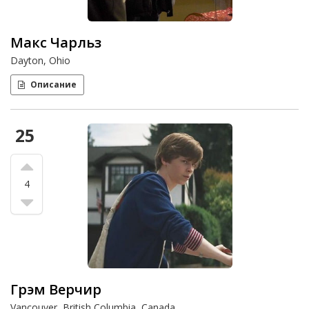
Макс Чарльз
Dayton, Ohio
Описание
25
4
Грэм Верчир
Vancouver, British Columbia, Canada