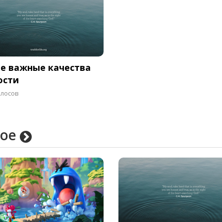
е важные качества
ости
олосов
гое