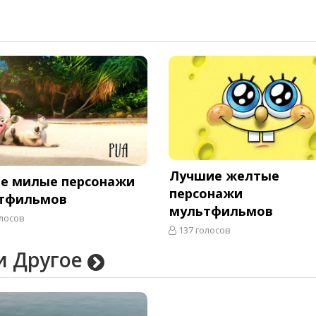
Лучшие желтые
е милые персонажи
персонажи
тфильмов
мультфильмов
лосов
137 голосов
и Другое