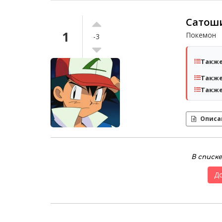
Сатош
1
Покемон
-3
Также
Также
Также
Описа
В списк
Д