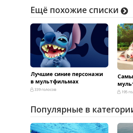
Ещё похожие списки
Лучшие синие персонажи
Самы
в мультфильмах
муль
339 голосов
195 го
Популярные в категори