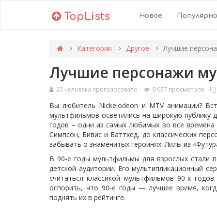
TopLists
Новое
Популярн
Категории
Другое
Лучшие персона
Лучшие персонажи му
23 человека проголосовало
9 057 просмотров
Вы любитель Nickelodeon и MTV анимации? Вст
мультфильмов осветились на широкую публику д
годов – одни из самых любимых во все времена 
Симпсон, Бивис и Баттхед, до классических пер
забывать о знаменитых героинях: Лилы из «Футу
В 90-е годы мультфильмы для взрослых стали 
детской аудитории. Его мультипликационный се
считаться классикой мультфильмов 90-х годов
оспорить, что 90-е годы — лучшее время, ког
поднять их в рейтинге.