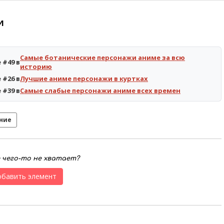
и
Самые ботанические персонажи аниме за всю
 #49 в
историю
 #26 в
Лучшие аниме персонажи в куртках
 #39 в
Самые слабые персонажи аниме всех времен
ние
е чего-то не хватает?
обавить элемент