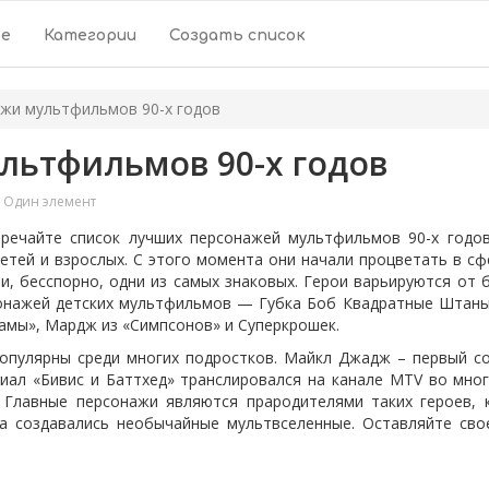
ое
Категории
Создать список
жи мультфильмов 90-х годов
льтфильмов 90-х годов
Один элемент
речайте список лучших персонажей мультфильмов 90-х годов
етей и взрослых. С этого момента они начали процветать в сф
и, бесспорно, одни из самых знаковых. Герои варьируются от б
сонажей детских мультфильмов — Губка Боб Квадратные Штаны,
рамы», Мардж из «Симпсонов» и Суперкрошек.
популярны среди многих подростков. Майкл Джадж – первый с
риал «Бивис и Баттхед» транслировался на канале MTV во мног
. Главные персонажи являются прародителями таких героев,
да создавались необычайные мультвселенные. Оставляйте сво