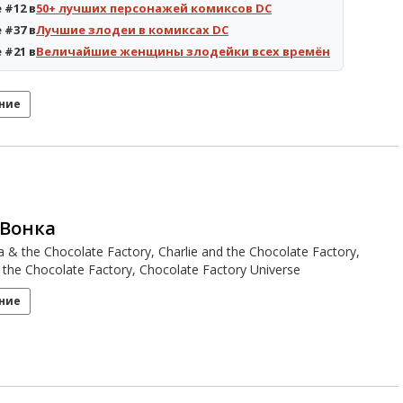
 #12 в
50+ лучших персонажей комиксов DC
 #37 в
Лучшие злодеи в комиксах DC
 #21 в
Величайшие женщины злодейки всех времён
ние
 Вонка
a & the Chocolate Factory, Charlie and the Chocolate Factory,
d the Chocolate Factory, Chocolate Factory Universe
ние