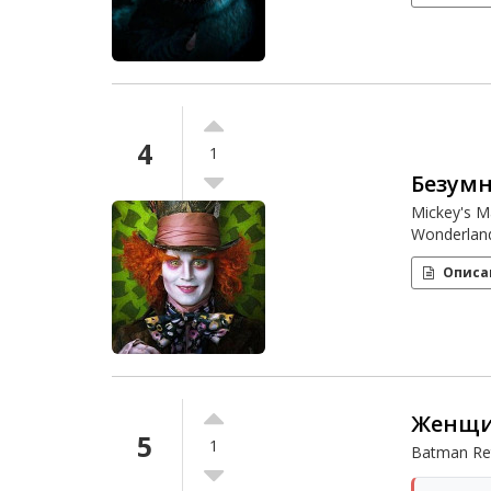
4
1
Безум
Mickey's M
Wonderland
Описа
Женщи
5
1
Batman Re