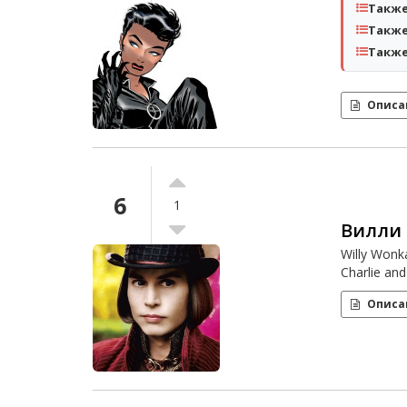
Также
Также
Также
Описа
6
1
Вилли
Willy Wonk
Charlie an
Описа