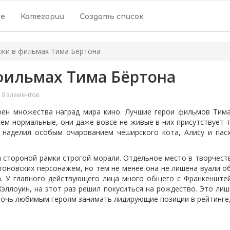
ое
Категории
Создать список
жи в фильмах Тима Бёртона
фильмах Тима Бёртона
9 элементов
ен множества наград мира кино. Лучшие герои фильмов Тим
ем нормальные, они даже вовсе не живые в них присутствует т
 наделил особым очарованием чеширского кота, Алису и пасх
я стороной рамки строгой морали. Отдельное место в творчест
оновских персонажем, но тем не менее она не лишена вуали о
а. У главного действующего лица много общего с Франкенштей
эллоуин, на этот раз решил покуситься на рождество. Это ли
очь любимым героям занимать лидирующие позиции в рейтинге,