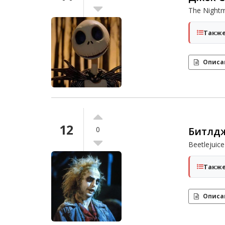
The Nightm
Также
Описа
12
Битлд
0
Beetlejuice
Также
Описа