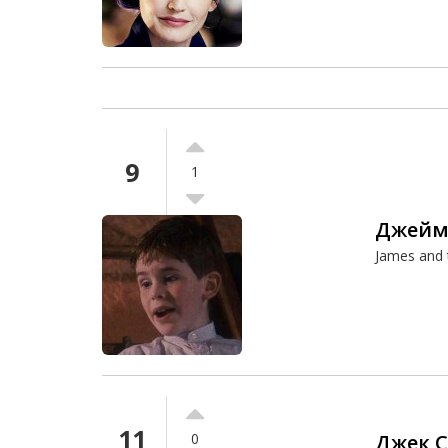
9
1
Джеймс
James and 
11
Джек 
0