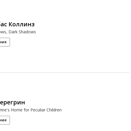
ас Коллинз
ows, Dark Shadows
ние
Перегрин
ine's Home for Peculiar Children
ние