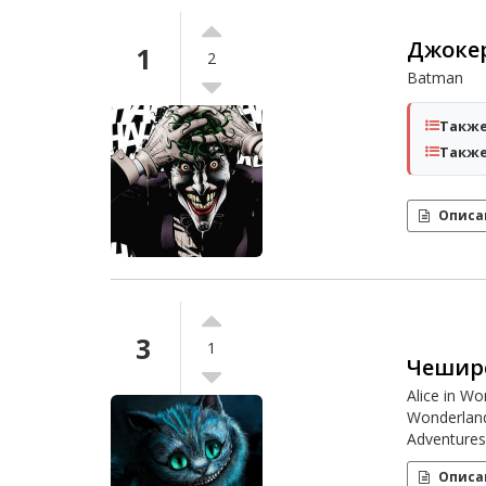
Джоке
1
2
Batman
Также
Также
Описа
3
1
Чешир
Alice in Wo
Wonderland
Adventures
Описа