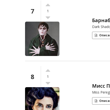
7
1
Барнаб
Dark Shad
Описа
8
1
Мисс 
Miss Peregr
Описа