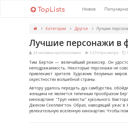
TopLists
Новое
Популярн
Категории
Другое
Лучшие персона
Лучшие персонажи в 
24 человека проголосовало
3 274 просмотра
1
Тим Бертон — величайший режиссер. Он удосто
неподражаемость. Некоторые персонажи не совс
привлекают зрителя. Художник безумных миров
окрестностях волшебной страны.
Автору удалось передать дух самбурства, обойд
женщина не является типичным прообразом Берт
кинокартине "Труп невесты" кукольного Виктор
Джеком Скеллингтон. Образ, наводящий ужас в Х
увлекательную вселенную кинокартин. Чтобы пом