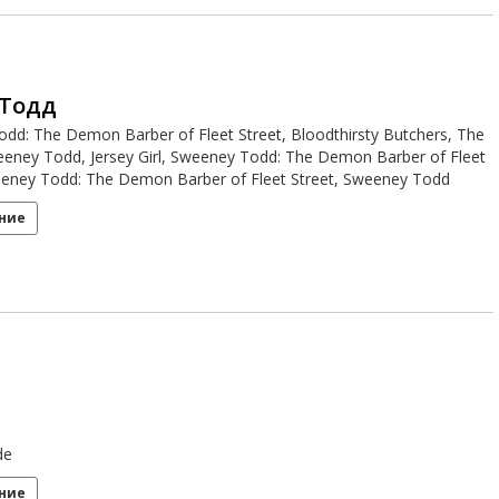
 Тодд
dd: The Demon Barber of Fleet Street, Bloodthirsty Butchers, The
eeney Todd, Jersey Girl, Sweeney Todd: The Demon Barber of Fleet
eeney Todd: The Demon Barber of Fleet Street, Sweeney Todd
ние
de
ние