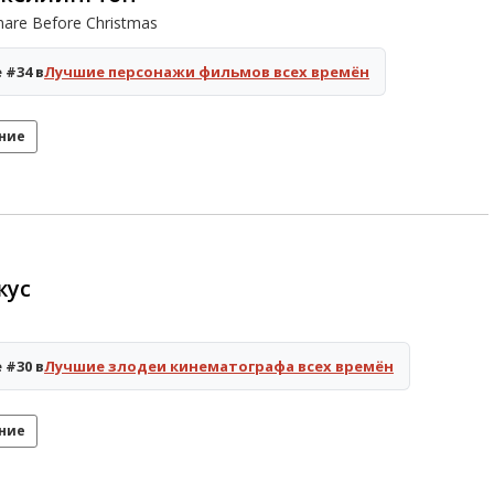
are Before Christmas
 #34 в
Лучшие персонажи фильмов всех времён
ние
жус
 #30 в
Лучшие злодеи кинематографа всех времён
ние