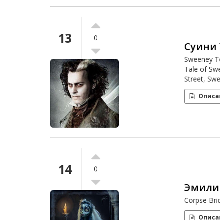
13
0
Суини
Sweeney To
Tale of Sw
Street, Sw
Описа
14
0
Эмили
Corpse Bri
Описа