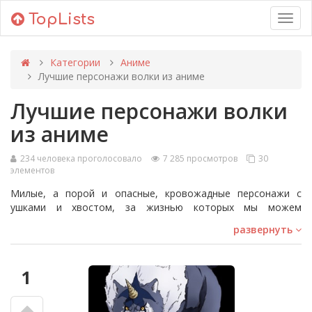
TopLists
Toggl
navig
Категории
Аниме
Лучшие персонажи волки из аниме
Лучшие персонажи волки
из аниме
234 человека проголосовало
7 285 просмотров
30
элементов
Милые, а порой и опасные, кровожадные персонажи с
ушками и хвостом, за жизнью которых мы можем
наблюдать в аниме-сериалах, завоевали зрительскую
развернуть
любовь. Оборотни — постоянно трансформирующиеся в
полнолуние пушистые люди-волки. В Японии фольклор,
посвещенный оборотням, наиболее распространён. Аниме
1
о мистических зверьках варьируется от фантастических
короткометражек до захватывающих кровавых саг.
Данные персонажи трансформируются либо в полноценное