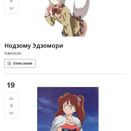
0
Нодзому Эдзомори
Канокон
Описание
19
0