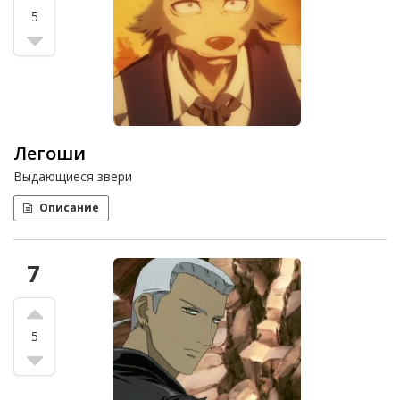
5
Легоши
Выдающиеся звери
Описание
7
5