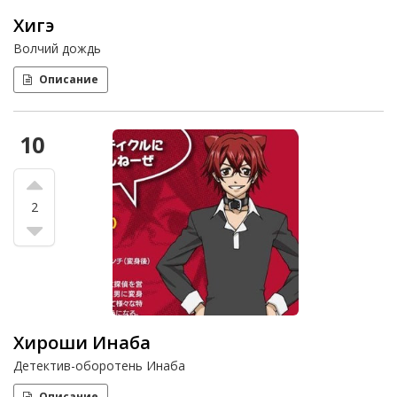
Хигэ
Волчий дождь
Описание
10
2
Хироши Инаба
Детектив-оборотень Инаба
Описание