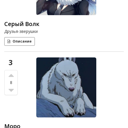
Серый Волк
Друзья-зверушки
Описание
3
8
Моро