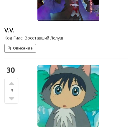
V.V.
Код Гиас: Восставший Лелуш
Описание
30
-3