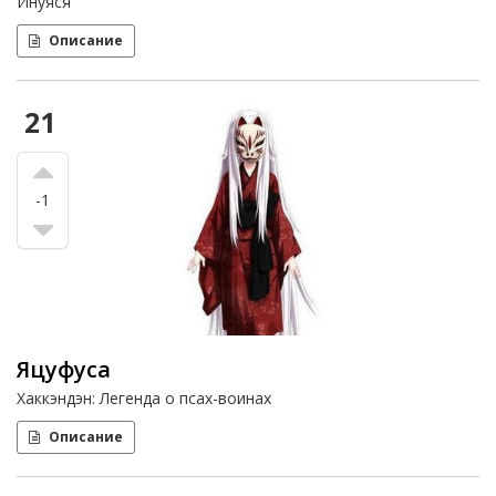
Инуяся
Описание
21
-1
Яцуфуса
Хаккэндэн: Легенда о псах-воинах
Описание