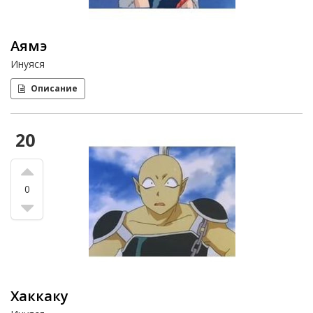
Аямэ
Инуяся
Описание
20
0
Хаккаку