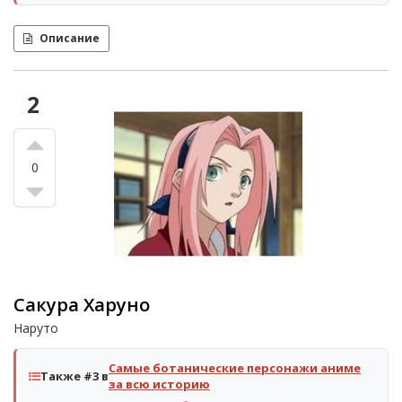
Описание
2
0
Сакура Харуно
Наруто
Самые ботанические персонажи аниме
Также #3 в
за всю историю