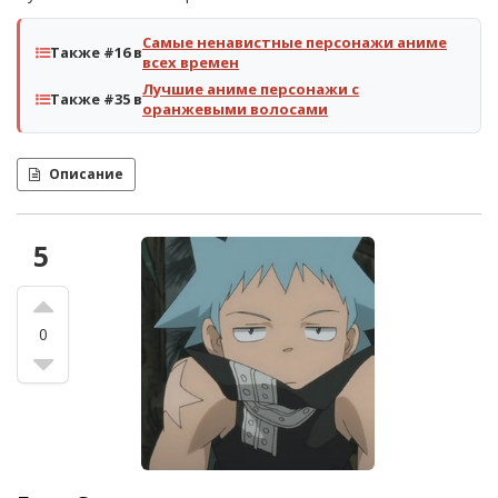
Самые ненавистные персонажи аниме
Также #16 в
всех времен
Лучшие аниме персонажи с
Также #35 в
оранжевыми волосами
Описание
5
0