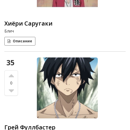
Хиёри Саругаки
Блич
Описание
35
0
Грей Фуллбастер