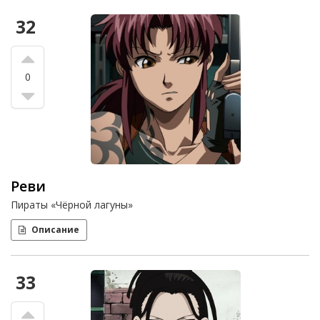
32
0
Реви
Пираты «Чёрной лагуны»
Описание
33