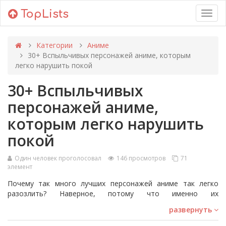
TopLists
Toggl
navig
Категории
Аниме
30+ Вспыльчивых персонажей аниме, которым
легко нарушить покой
30+ Вспыльчивых
персонажей аниме,
которым легко нарушить
покой
Один человек проголосовал
146 просмотров
71
элемент
Почему так много лучших персонажей аниме так легко
разозлить? Наверное, потому что именно их
эмоциональность делает историю захватывающей. Этот
развернуть
рейтинг включает более 30 самых гневных персонажей
аниме всех времен, и мы предлагаем вам влиять на его