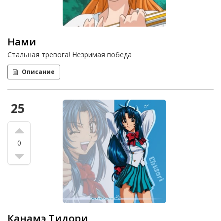
Нами
Стальная тревога! Незримая победа
Описание
25
0
Канамэ Тидори