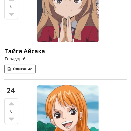
0
Тайга Айсака
Торадора!
Описание
24
0