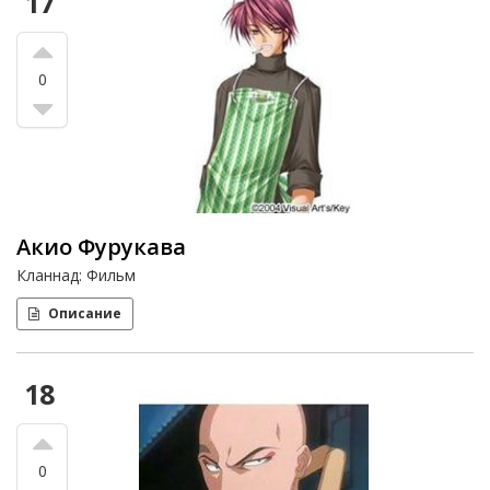
17
0
Акио Фурукава
Кланнад: Фильм
Описание
18
0