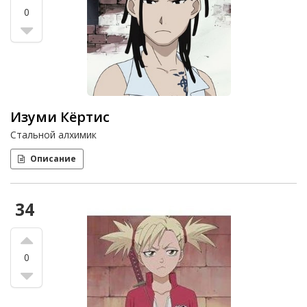
0
Изуми Кёртис
Стальной алхимик
Описание
34
0