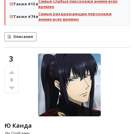
Самые слабые персонажи аниме всех
Также #15 в
времен
Самые раздражающие персонажи
Также #74 в
аниме всех времен
Описание
3
0
Ю Канда
Ди Грэй-мен