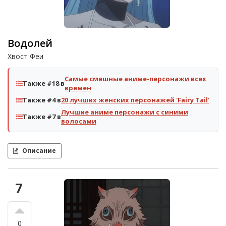
Водолей
Хвост Феи
Самые смешные аниме-персонажи всех
Также #18 в
времен
Также #4 в
20 лучших женских персонажей 'Fairy Tail'
Лучшие аниме персонажи с синими
Также #7 в
волосами
Описание
7
0