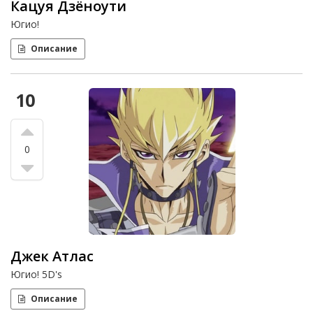
Кацуя Дзёноути
Югио!
Описание
10
0
Джек Атлас
Югио! 5D's
Описание