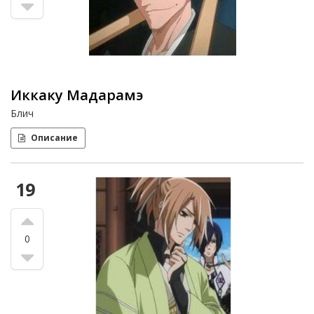
Иккаку Мадарамэ
Блич
Описание
19
0