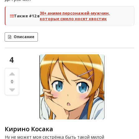
30+ аниме персонажей-мужчин,
Также #12 в
которые смело носят хвостик
Описание
4
0
Кирино Косака
Ну не может моя сестрёнка быть такой милой