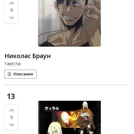
0
Николас Браун
Гангста
Описание
13
0