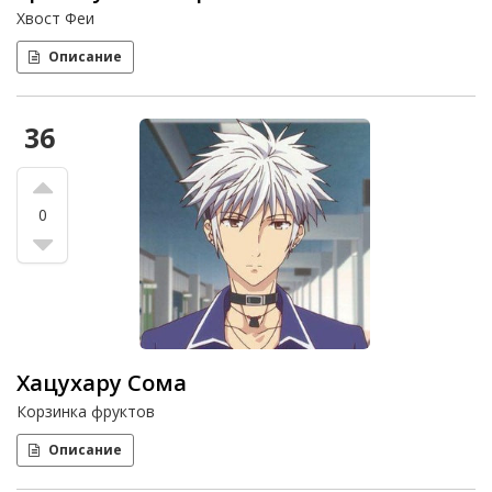
Хвост Феи
Описание
36
0
Хацухару Сома
Корзинка фруктов
Описание