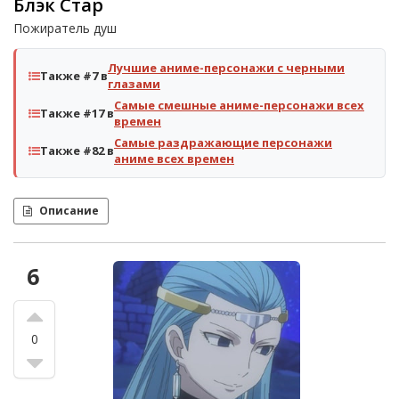
Блэк Стар
Пожиратель душ
Лучшие аниме-персонажи с черными
Также #7 в
глазами
Самые смешные аниме-персонажи всех
Также #17 в
времен
Самые раздражающие персонажи
Также #82 в
аниме всех времен
Описание
6
0