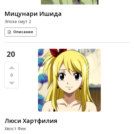
Мицунари Ишида
Эпоха смут 2
Описание
20
0
Люси Хартфилия
Хвост Феи