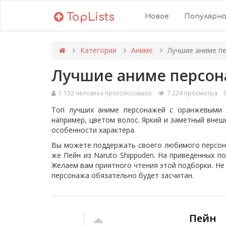
TopLists
Новое
Популярн
Категории
Аниме
Лучшие аниме п
Лучшие аниме персон
1 152 человека проголосовало
7 224 просмотра
Топ лучших аниме персонажей с оранжевыми 
например, цветом волос. Яркий и заметный внеш
особенности характера.
Вы можете поддержать своего любимого персонажа
же Пейн из Naruto Shippuden. На приведенных п
Желаем вам приятного чтения этой подборки. Не
персонажа обязательно будет засчитан.
Пейн