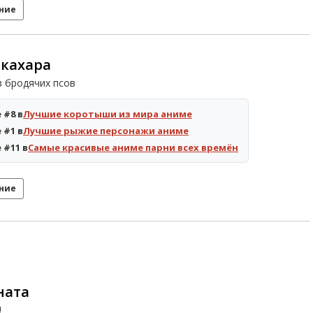
ние
кахара
з бродячих псов
 #8 в
Лучшие коротыши из мира аниме
 #1 в
Лучшие рыжие персонажи аниме
 #11 в
Самые красивые аниме парни всех времён
ние
ната
!