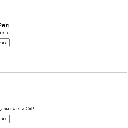
Рал
анов
ние
Джамп Феста 2005
ние