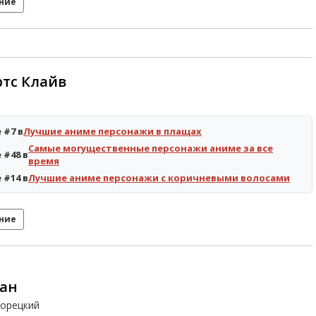
ние
тс Клайв
 #7 в
Лучшие аниме персонажи в плащах
Самые могущественные персонажи аниме за все
 #48 в
время
 #14 в
Лучшие аниме персонажи с коричневыми волосами
ние
ан
орецкий