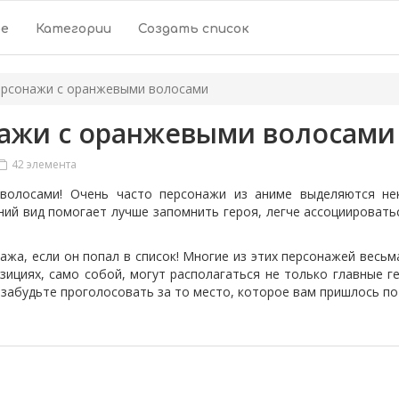
ое
Категории
Создать список
ерсонажи с оранжевыми волосами
ажи с оранжевыми волосами
42 элемента
волосами! Очень часто персонажи из аниме выделяются не
ний вид помогает лучше запомнить героя, легче ассоциироватьс
, если он попал в список! Многие из этих персонажей весьма 
озициях, само собой, могут располагаться не только главные 
 забудьте проголосовать за то место, которое вам пришлось п