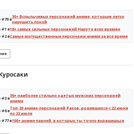
30+ Вспыльчивых персонажей аниме, которым легко
 #70 в
нарушить покой
 #1 в
18+ самых сильных персонажей Наруто всех времен
 #2 в
Самые могущественные персонажи аниме за все время
ние
Куросаки
36+ наиболее стильно одетых мужских персонажей
 #3 в
аниме
Топ-20 аниме-персонажей-Раков, родившихся с 22 июня
 #6 в
по 22 июля
 #77 в
100+ аниме парней, в которых ты точно вкрашишься