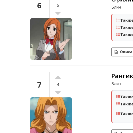
6
6
Блич
Также
Также
Также
Описа
Ранги
7
Блич
4
Также
Также
Также