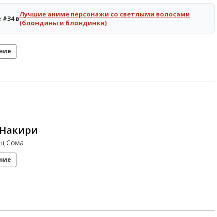
Лучшие аниме персонажи со светлыми волосами
 #34 в
(блондины и блондинки)
ние
 Накири
ец Сома
ние