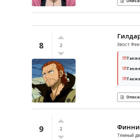
Описа
Гилдар
8
Хвост Феи
2
Также
Также
Также
Описа
Финни
9
2
Тёмный дв