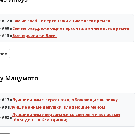
 #12 в
Самые слабые персонажи аниме всех времен
 #60 в
Самые раздражающие персонажи аниме всех времен
 #15 в
Все персонажи Блич
ние
ку Мацумото
 #17 в
Лучшие аниме-персонажи, обожающие выпивку
 #9 в
Лучшие аниме девушки, владеющие мечом
Лучшие аниме персонажи со светлыми волосами
 #82 в
(блондины и блондинки)