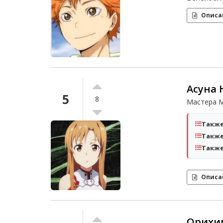
Описа
Асуна
5
8
Мастера 
Также
Также
Также
Описа
Орихи