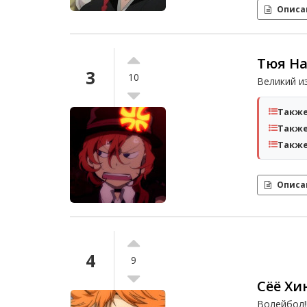
Описа
Тюя На
3
10
Великий и
Также
Также
Также
Описа
4
9
Сёё Хи
Волейбол!