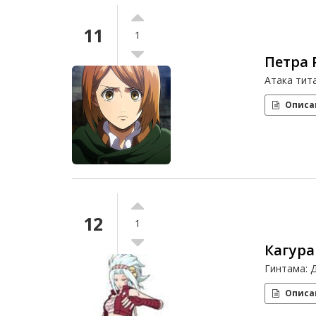
11
1
Петра 
Атака тит
Описа
12
1
Кагура
Гинтама: 
Описа