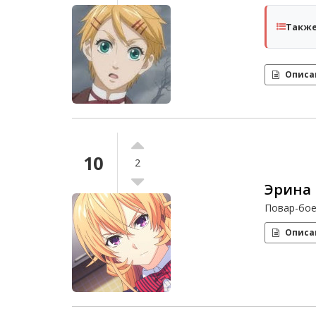
Также
Описа
10
2
Эрина
Повар-бо
Описа