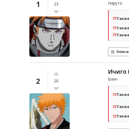
1
Наруто
23
Также
Также
Также
Описа
Ичиго 
2
Блич
20
Также
Также
Также