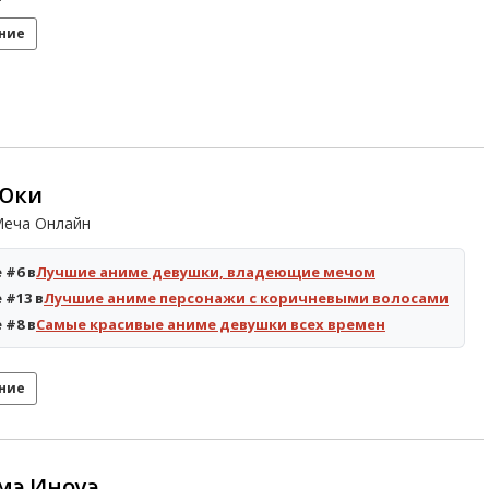
ние
 Юки
Меча Онлайн
 #6 в
Лучшие аниме девушки, владеющие мечом
 #13 в
Лучшие аниме персонажи с коричневыми волосами
 #8 в
Самые красивые аниме девушки всех времен
ние
мэ Иноуэ