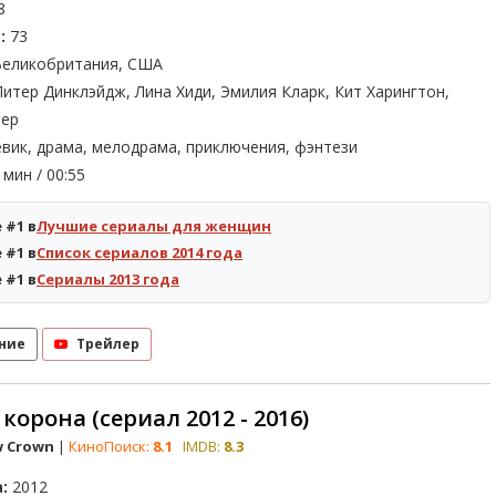
8
:
73
еликобритания, США
итер Динклэйдж, Лина Хиди, Эмилия Кларк, Кит Харингтон,
нер
вик, драма, мелодрама, приключения, фэнтези
мин / 00:55
 #1 в
Лучшие сериалы для женщин
 #1 в
Список сериалов 2014 года
 #1 в
Сериалы 2013 года
ние
Трейлер
корона (сериал 2012 - 2016)
w Crown
|
КиноПоиск:
8.1
IMDB:
8.3
:
2012