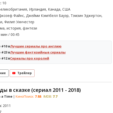
:
10
еликобритания, Ирландия, Канада, США
жозеф Файнс, Джейми Кэмпбелл Бауэр, Тэмзин Эджертон,
и, Филип Уинчестер
ма, история, фэнтези
мин / 00:45
 #10 в
Лучшие сериалы про англию
 #23 в
Лучшие фэнтезийные сериалы
 #12 в
Сериалы про королей
ние
Трейлер
ы в сказке (сериал 2011 - 2018)
 a Time
|
КиноПоиск:
7.88
IMDB:
7.7
:
2011
7