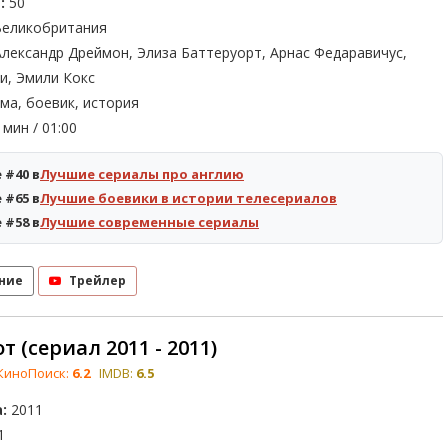
:
50
еликобритания
лександр Дреймон, Элиза Баттеруорт, Арнас Федаравичус,
и, Эмили Кокс
ма, боевик, история
мин / 01:00
 #40 в
Лучшие сериалы про англию
 #65 в
Лучшие боевики в истории телесериалов
 #58 в
Лучшие современные сериалы
ние
Трейлер
 (сериал 2011 - 2011)
КиноПоиск:
6.2
IMDB:
6.5
:
2011
1