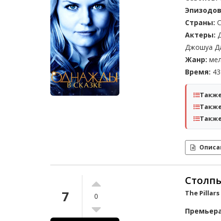
Эпизодов
Страны:
С
Актеры:
Д
Джошуа Да
Жанр:
мел
Время:
43 
Также
Также
Также
Описа
Столпы
7
The Pillars
0
Премьера