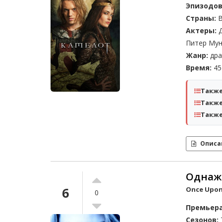
Эпизодов
Страны:
В
Актеры:
Д
Питер Мун
Жанр:
дра
Время:
45 
Также
Также
Также
Описа
Однажд
6
Once Upon
0
Премьера
Сезонов: