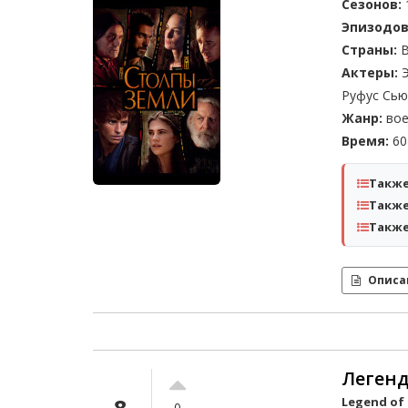
Сезонов:
Эпизодов
Страны:
В
Актеры:
Э
Руфус Сью
Жанр:
вое
Время:
60 
Также
Также
Также
Описа
Легенд
8
Legend of 
0