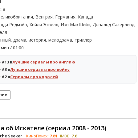
1
:
8
еликобритания, Венгрия, Германия, Канада
дди Редмэйн, Хейли Этвелл, Иэн МакШейн, Дональд Сазерленд,
элл
нный, драма, история, мелодрама, триллер
мин / 01:00
 #13 в
Лучшие сериалы про англию
 #3 в
Лучшие сериалы про войну
 #2 в
Сериалы про королей
ние
а об Искателе (сериал 2008 - 2013)
the Seeker
|
КиноПоиск:
7.81
IMDB:
7.6