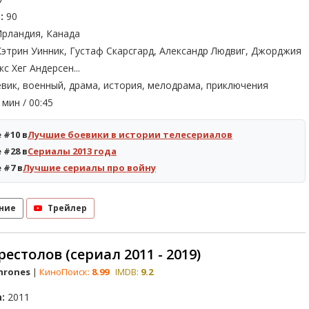
:
90
рландия, Канада
этрин Уинник, Густаф Скарсгард, Александр Людвиг, Джорджия
кс Хег Андерсен...
вик, военный, драма, история, мелодрама, приключения
мин / 00:45
 #10 в
Лучшие боевики в истории телесериалов
 #28 в
Сериалы 2013 года
 #7 в
Лучшие сериалы про войну
ние
Трейлер
естолов (сериал 2011 - 2019)
hrones
|
КиноПоиск:
8.99
IMDB:
9.2
:
2011