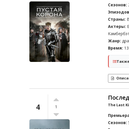
Сезонов:
Эпизодов
Страны:
В
Актеры:
Б
Камбербэт
Жанр:
дра
Время:
13
Также
Описа
Послед
4
The Last 
1
Премьера
Сезонов: