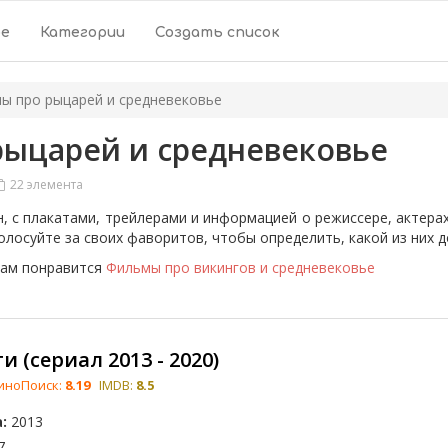
ое
Категории
Создать список
ы про рыцарей и средневековье
рыцарей и средневековье
22 элемента
, с плакатами, трейлерами и информацией о режиссере, актера
олосуйте за своих фаворитов, чтобы определить, какой из них д
 вам понравится
Фильмы про викингов и средневековье
 (сериал 2013 - 2020)
иноПоиск:
8.19
IMDB:
8.5
:
2013
7