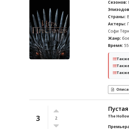
Сезонов:
Эпизодов
Страны:
В
Актеры:
П
Софи Тёр
Жанр:
бое
Время:
55 
Также
Также
Также
Описа
Пустая 
3
The Hollo
2
Премьера