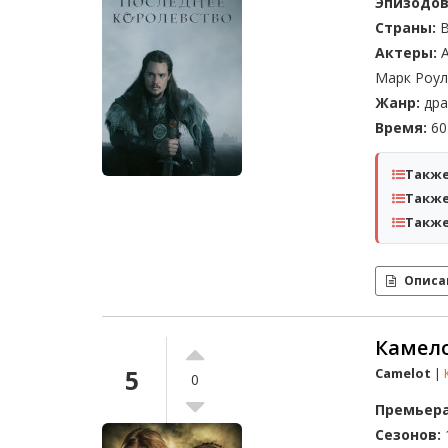
Эпизодов
Страны:
В
Актеры:
А
Марк Роул
Жанр:
дра
Время:
60 
Также
Также
Также
Описа
Камелот
5
Camelot
|
0
Премьера
Сезонов: