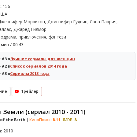
:
156
ША
женнифер Моррисон, Джиннифер Гудвин, Лана Паррия,
ллас, Джаред Гилмор
одрама, приключения, фэнтези
мин / 00:43
 #3 в
Лучшие сериалы для женщин
 #2 в
Список сериалов 2014 года
 #3 в
Сериалы 2013 года
ние
Трейлер
 Земли (сериал 2010 - 2011)
 of the Earth
|
КиноПоиск:
8.11
IMDB:
8
:
2010