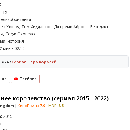
2
:
19
еликобритания
ен Уишоу, Том Хиддлстон, Джереми Айронс, Бенедикт
ч, Софи Оконедо
ма, история
2 мин / 02:12
 #24 в
Сериалы про королей
ние
Трейлер
нее королевство (сериал 2015 - 2022)
Kingdom
|
КиноПоиск:
7.9
IMDB:
8.5
:
2015
5