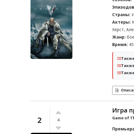
Эпизодов
Страны:
И
Актеры:
К
Хёрст, Але
Жанр:
бое
Время:
45 
Также
Также
Также
Описа
Игра пр
2
Game of T
4
Премьера