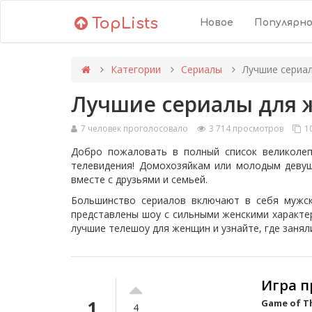
TopLists
Новое
Популярн
Категории
Сериалы
Лучшие сериа
Лучшие сериалы для
7 человек проголосовало
3 714 просмотров
10
Добро пожаловать в полный список великолеп
телевидения! Домохозяйкам или молодым деву
вместе с друзьями и семьей.
Большинство сериалов включают в себя мужску
представлены шоу с сильными женскими характе
лучшие телешоу для женщин и узнайте, где заня
Игра пр
1
Game of T
4