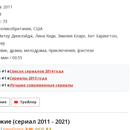
:
2011
8
:
73
еликобритания, США
итер Динклэйдж, Лина Хиди, Эмилия Кларк, Кит Харингтон,
нер
вик, драма, мелодрама, приключения, фэнтези
мин / 00:55
 #1 в
Список сериалов 2014 года
 #1 в
Сериалы 2013 года
 #1 в
Лучшие современные сериалы
ние
Трейлер
жие (сериал 2011 - 2021)
|
КиноПоиск:
8.66
IMDB:
8.5