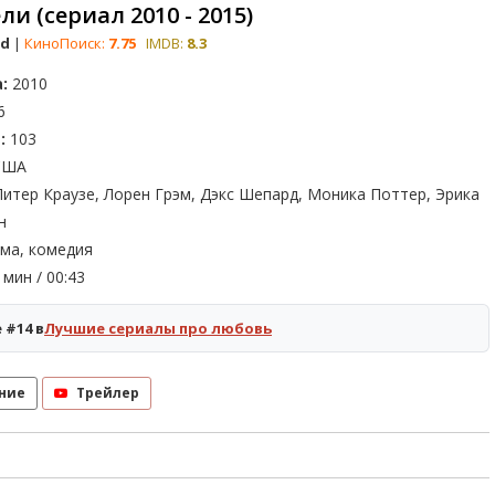
и (сериал 2010 - 2015)
od
|
КиноПоиск:
7.75
IMDB:
8.3
:
2010
6
:
103
ША
итер Краузе, Лорен Грэм, Дэкс Шепард, Моника Поттер, Эрика
н
ма, комедия
мин / 00:43
 #14 в
Лучшие сериалы про любовь
ние
Трейлер