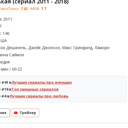
кая (сериал 2011 - 2018)
КиноПоиск:
7.62
IMDB:
7.7
:
2011
7
:
146
ША
ои Дешанель, Джейк Джонсон, Макс Гринфилд, Ламорн
анна Саймон
едия
мин / 00:22
 #41 в
Лучшие сериалы про женщин
 #16 в
Топ смешных сериалов
 #4 в
Лучшие сериалы про любовь
ние
Трейлер