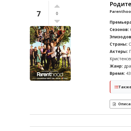
Родител
7
Parentho
0
Премьера
Сезонов:
Эпизодов
Страны:
С
Актеры:
П
Кристенсе
Жанр:
дра
Время:
43 
Также
Описа