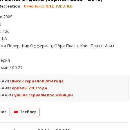
Recreation
|
КиноПоиск:
8.12
IMDB:
8.6
:
2009
8
:
126
ША
ми Полер, Ник Офферман, Обри Плаза, Крис Пратт, Азиз
едия
мин / 00:21
 #7 в
Список сериалов 2014 года
 #9 в
Сериалы 2013 года
 #40 в
Лучшие сериалы про женщин
ние
Трейлер