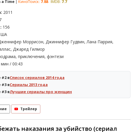
 a Time
|
КиноПоиск:
7.88
IMDB:
7.7
:
2011
7
:
156
ША
женнифер Моррисон, Джиннифер Гудвин, Лана Паррия,
ллас, Джаред Гилмор
одрама, приключения, фэнтези
мин / 00:43
 #2 в
Список сериалов 2014 года
 #3 в
Сериалы 2013 года
 #3 в
Лучшие сериалы про женщин
ние
Трейлер
бежать наказания за убийство (сериал