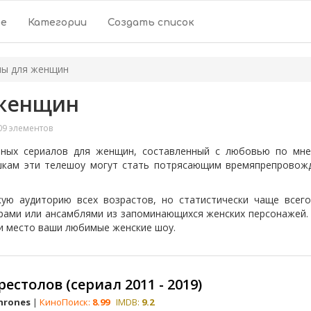
ое
Категории
Создать список
лы для женщин
 женщин
9 элементов
ных сериалов для женщин, составленный с любовью по мне
шкам эти телешоу могут стать потрясающим времяпрепровож
ю аудиторию всех возрастов, но статистически чаще всего
рами или ансамблями из запоминающихся женских персонажей. 
ли место ваши любимые женские шоу.
естолов (сериал 2011 - 2019)
hrones
|
КиноПоиск:
8.99
IMDB:
9.2