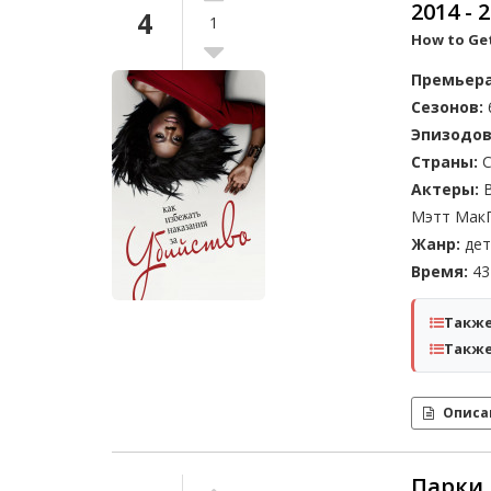
2014 - 
4
1
How to Ge
Премьера
Сезонов:
Эпизодов
Страны:
С
Актеры:
В
Мэтт Мак
Жанр:
дет
Время:
43 
Также
Также
Описа
Парки 