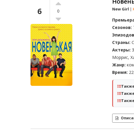
Новень
6
New Girl
|
0
Премьера
Сезонов:
Эпизодов
Страны:
С
Актеры:
З
Моррис, Х
Жанр:
ком
Время:
22 
Также
Также
Также
Описа