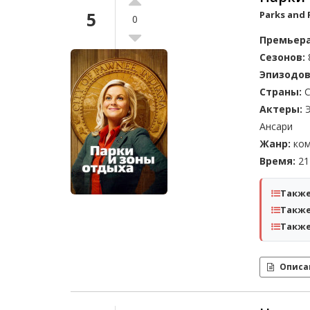
5
Parks and 
0
Премьера
Сезонов:
Эпизодов
Страны:
С
Актеры:
Э
Ансари
Жанр:
ком
Время:
21 
Также
Также
Также
Описа