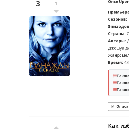
3
Once Upon
1
Премьера
Сезонов:
Эпизодов
Страны:
С
Актеры:
Д
Джошуа Да
Жанр:
мел
Время:
43 
Также
Также
Также
Описа
Как из