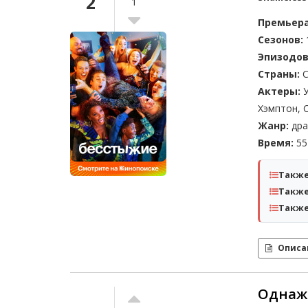
2
1
Премьера
Сезонов:
Эпизодов
Страны:
С
Актеры:
У
Хэмптон, 
Жанр:
дра
Время:
55 
Также
Также
Также
Описа
Однажд