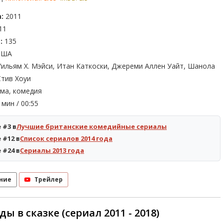
:
2011
11
:
135
ША
ильям Х. Мэйси, Итан Каткоски, Джереми Аллен Уайт, Шанола
Стив Хоуи
ма, комедия
мин / 00:55
 #3 в
Лучшие британские комедийные сериалы
 #12 в
Список сериалов 2014 года
 #24 в
Сериалы 2013 года
ние
Трейлер
ы в сказке (сериал 2011 - 2018)