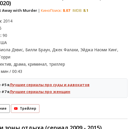
2020)
t Away with Murder
|
КиноПоиск:
8.07
IMDB:
8.1
:
2014
6
:
90
ША
иола Дэвис, Билли Браун, Джек Фалахи, Эйджа Наоми Кинг,
Горри
ектив, драма, криминал, триллер
мин / 00:43
 #5 в
Лучшие сериалы про суды и адвокатов
 #7 в
Лучшие сериалы про женщин
ние
Трейлер
и зоны отдыха (сериал 2009 - 2015)