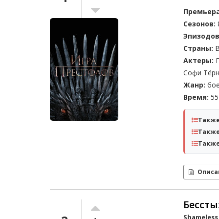
Премьера
Сезонов:
Эпизодов
Страны:
В
Актеры:
П
Софи Тёр
Жанр:
бое
Время:
55 
Также
Также
Также
Описа
Бессты
Shameless