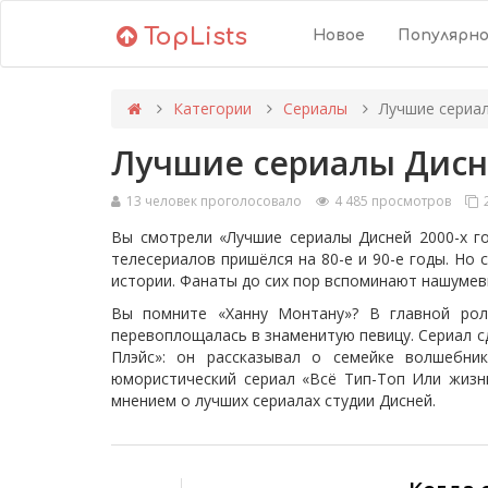
TopLists
Новое
Популярн
Категории
Сериалы
Лучшие сериал
Лучшие сериалы Дисне
13 человек проголосовало
4 485 просмотров
2
Вы смотрели «Лучшие сериалы Дисней 2000-х го
телесериалов пришёлся на 80-е и 90-е годы. Но 
истории. Фанаты до сих пор вспоминают нашумев
Вы помните «Ханну Монтану»? В главной рол
перевоплощалась в знаменитую певицу. Сериал с
Плэйс»: он рассказывал о семейке волшебн
юмористический сериал «Всё Тип-Топ Или жизнь
мнением о лучших сериалах студии Дисней.