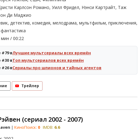
ристи Карлсон Романо, Уилл Фридел, Нэнси Картрайт, Таж
жон Ди Маджио
вик, детектив, комедия, мелодрама, мультфильм, приключения,
 фантастика
мин / 00:22
 #79 в
Лучшие мультсериалы всех времён
 #30 в
Топ мультсериалов всех времён
 #26 в
Сериалы про шпионов и тайных агентов
ние
Трейлер
эйвен (сериал 2002 - 2007)
Raven
|
КиноПоиск:
0
IMDB:
6.6
:
2002