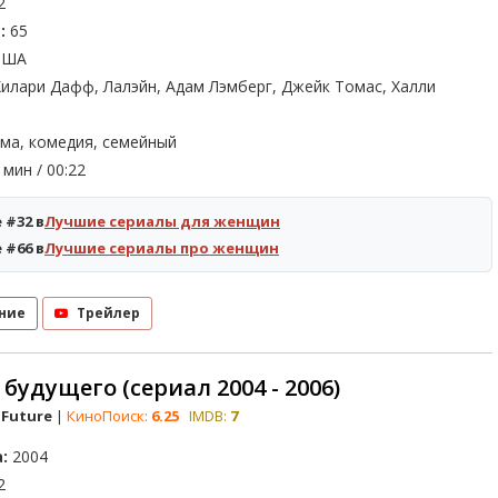
2
:
65
ША
илари Дафф, Лалэйн, Адам Лэмберг, Джейк Томас, Халли
ма, комедия, семейный
мин / 00:22
 #32 в
Лучшие сериалы для женщин
 #66 в
Лучшие сериалы про женщин
ние
Трейлер
 будущего (сериал 2004 - 2006)
e Future
|
КиноПоиск:
6.25
IMDB:
7
:
2004
2