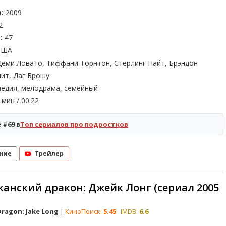
:
2009
2
:
47
ША
еми Ловато, Тиффани Торнтон, Стерлинг Найт, Брэндон
ит, Даг Брошу
едия, мелодрама, семейный
мин / 00:22
 #69 в
Топ сериалов про подростков
ние
Трейлер
анский дракон: Джейк Лонг (сериал 2005
ragon: Jake Long
|
КиноПоиск:
5.45
IMDB:
6.6