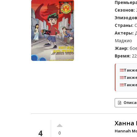
Премьера
Сезонов:
Эпизодов
Страны:
С
Актеры:
Д
Маджио
Жанр:
бое
Время:
22 
Также
Также
Также
Описа
Ханна 
4
Hannah M
0