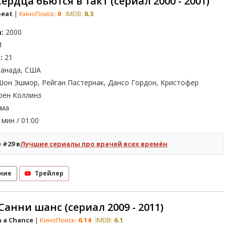
ердца бьются в такт (сериал 2000 - 2001)
beat
|
КиноПоиск:
0
IMDB:
8.3
:
2000
1
:
21
анада, США
он Эшмор, Рейган Пастернак, Дансо Гордон, Кристофер
рен Коллинз
ма
мин / 01:00
 #29 в
Лучшие сериалы про врачей всех времён
ние
Трейлер
Санни шанс (сериал 2009 - 2011)
h a Chance
|
КиноПоиск:
6.14
IMDB:
6.1