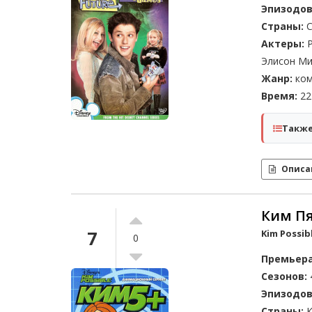
Эпизодов
Страны:
С
Актеры:
Р
Элисон Ми
Жанр:
ком
Время:
22 
Также
Описа
Ким Пя
7
Kim Possib
0
Премьера
Сезонов:
Эпизодов
Страны:
К