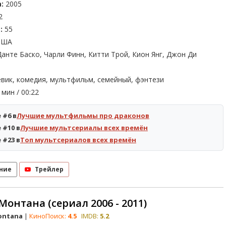
:
2005
2
:
55
ША
анте Баско, Чарли Финн, Китти Трой, Кион Янг, Джон Ди
вик, комедия, мультфильм, семейный, фэнтези
мин / 00:22
 #6 в
Лучшие мультфильмы про драконов
 #10 в
Лучшие мультсериалы всех времён
 #23 в
Топ мультсериалов всех времён
ние
Трейлер
Монтана (сериал 2006 - 2011)
ontana
|
КиноПоиск:
4.5
IMDB:
5.2