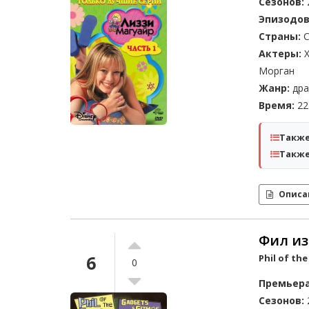
Сезонов:
Эпизодов
Страны:
С
Актеры:
Х
Морган
Жанр:
дра
Время:
22 
Также
Также
Описа
Фил из
6
Phil of th
0
Премьера
Сезонов: