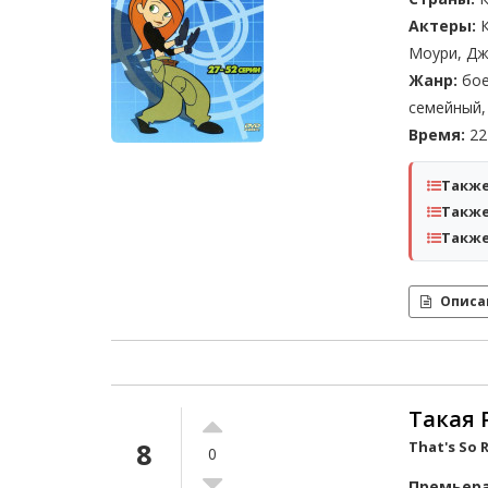
Актеры:
К
Моури, Д
Жанр:
бое
семейный,
Время:
22 
Также
Также
Также
Описа
Такая Р
8
That's So 
0
Премьера