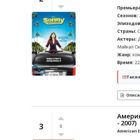
Премьера
Сезонов:
Эпизодов
Страны:
С
Актеры:
Д
Майкал См
Жанр:
ком
Время:
22 
Также
Описа
Америк
- 2007)
3
0
American D