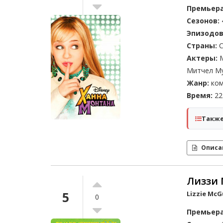
Премьера
Сезонов:
Эпизодов
Страны:
С
Актеры:
М
Митчел М
Жанр:
ком
Время:
22 
Также
Описа
Лиззи 
5
Lizzie McG
0
Премьера