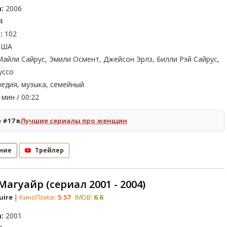
:
2006
4
:
102
ША
айли Сайрус, Эмили Осмент, Джейсон Эрлз, Билли Рэй Сайрус,
уссо
едия, музыка, семейный
мин / 00:22
 #17 в
Лучшие сериалы про женщин
ние
Трейлер
Магуайр (сериал 2001 - 2004)
uire
|
КиноПоиск:
5.57
IMDB:
6.6
:
2001