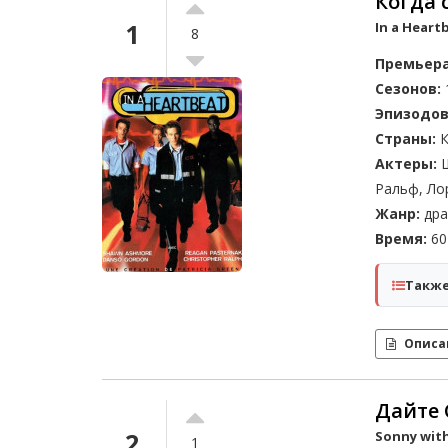
Когда с
1
In a Heart
8
Премьера
Сезонов:
Эпизодов
Страны:
К
Актеры:
Ш
Ральф, Ло
Жанр:
дра
Время:
60 
Также
Описа
Дайте 
2
Sonny wit
1