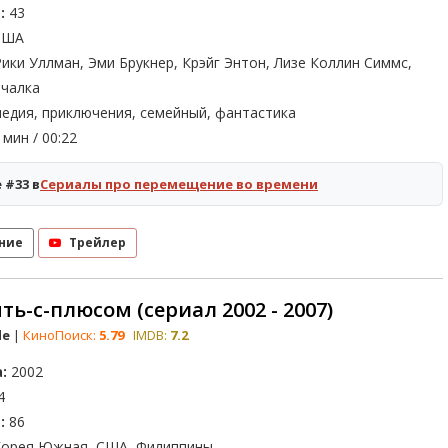
:
43
ША
ики Уллман, Эми Брукнер, Крэйг Энтон, Лизе Коллин Симмс,
чалка
едия, приключения, семейный, фантастика
мин / 00:22
 #33 в
Сериалы про перемещение во времени
ние
Трейлер
ть-с-плюсом (сериал 2002 - 2007)
le
|
КиноПоиск:
5.79
IMDB:
7.2
:
2002
4
:
86
орея Южная, США, Филиппины