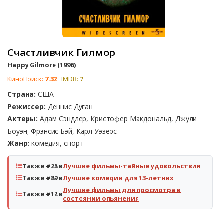
Счастливчик Гилмор
Happy Gilmore (1996)
КиноПоиск:
7.32
IMDB:
7
Страна:
США
Режиссер:
Деннис Дуган
Актеры:
Адам Сэндлер, Кристофер Макдональд, Джули
Боуэн, Фрэнсис Бэй, Карл Уэзерс
Жанр:
комедия, спорт
Также #28 в
Лучшие фильмы-тайные удовольствия
Также #89 в
Лучшие комедии для 13-летних
Лучшие фильмы для просмотра в
Также #12 в
состоянии опьянения