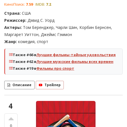
КиноПоиск:
7.59
IMDB:
7.2
Страна:
США
Режиссер:
Дэвид С. Уорд
Актеры:
Том Беренджер, Чарли Шин, Корбин Бернсен,
Маргарет Уиттон, Джеймс Гэммон
Жанр:
комедия, спорт
Также #66 в
Лучшие фильмы-тайные удовольствия
Также #62 в
Лучшие мужские фильмы всех времен
Также #19 в
Фильмы про спорт
Описание
Трейлер
4
0