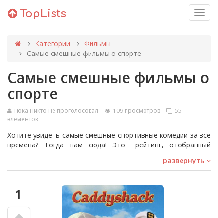
TopLists
Toggl
navig
Категории
Фильмы
Самые смешные фильмы о спорте
Самые смешные фильмы о
спорте
Пока никто не проголосовал
109 просмотров
55
элементов
Хотите увидеть самые смешные спортивные комедии за все
времена? Тогда вам сюда! Этот рейтинг, отобранный
любителями комедий, исследует забавный мир спортивных
развернуть
фильмов, в которых главные герои — неуклюжие
спортсмены, преображающиеся в настоящие звезды
юмора.
1
В нашем списке фильмы для всех вкусов. Классика вроде
'Caddyshack' о шутках и приключениях в гольфе станет
источником незабываемых цитат, а 'Major League' покажет