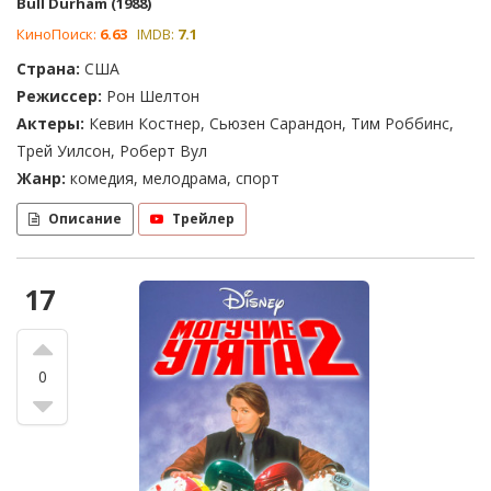
Bull Durham (1988)
КиноПоиск:
6.63
IMDB:
7.1
Страна:
США
Режиссер:
Рон Шелтон
Актеры:
Кевин Костнер, Сьюзен Сарандон, Тим Роббинс,
Трей Уилсон, Роберт Вул
Жанр:
комедия, мелодрама, спорт
Описание
Трейлер
17
0