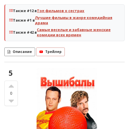
Также #12 в
Топ фильмов о сестрах
Лучшие фильмы в жанре комедийная
Также #1 в
драма
Самые веселые и забавные женские
Также #42 в
комедии всех времен
Описание
Трейлер
5
0