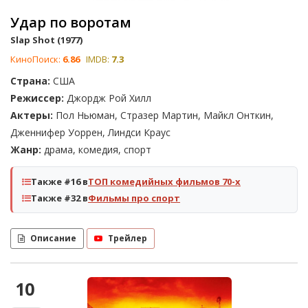
Удар по воротам
Slap Shot (1977)
КиноПоиск:
6.86
IMDB:
7.3
Страна:
США
Режиссер:
Джордж Рой Хилл
Актеры:
Пол Ньюман, Стразер Мартин, Майкл Онткин,
Дженнифер Уоррен, Линдси Краус
Жанр:
драма, комедия, спорт
Также #16 в
ТОП комедийных фильмов 70-х
Также #32 в
Фильмы про спорт
Описание
Трейлер
10