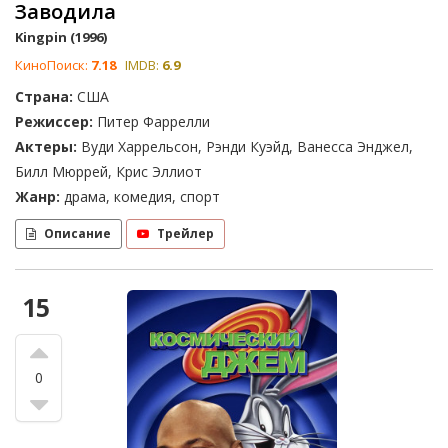
Заводила
Kingpin (1996)
КиноПоиск:
7.18
IMDB:
6.9
Страна:
США
Режиссер:
Питер Фаррелли
Актеры:
Вуди Харрельсон, Рэнди Куэйд, Ванесса Энджел,
Билл Мюррей, Крис Эллиот
Жанр:
драма, комедия, спорт
Описание
Трейлер
15
0