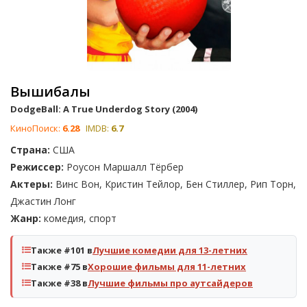
Вышибалы
DodgeBall: A True Underdog Story (2004)
КиноПоиск:
6.28
IMDB:
6.7
Страна:
США
Режиссер:
Роусон Маршалл Тёрбер
Актеры:
Винс Вон, Кристин Тейлор, Бен Стиллер, Рип Торн,
Джастин Лонг
Жанр:
комедия, спорт
Также #101 в
Лучшие комедии для 13-летних
Также #75 в
Хорошие фильмы для 11-летних
Также #38 в
Лучшие фильмы про аутсайдеров