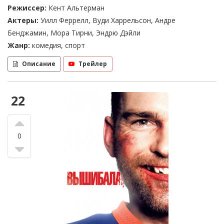
Режиссер:
Кент Альтерман
Актеры:
Уилл Феррелл, Вуди Харрельсон, Андре
Бенджамин, Мора Тирни, Эндрю Дэйли
Жанр:
комедия, спорт
Описание
Трейлер
22
0