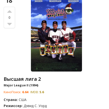
18
0
Высшая лига 2
Major League II (1994)
КиноПоиск:
6.64
IMDB:
5.6
Страна:
США
Режиссер:
Дэвид С. Уорд