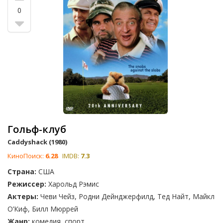
веселые аспекты бейсбола и привлечет вас историей
0
команды аутсайдеров.
Каждый фильм представляет собой уникальное сочетание
смеха и спорта. 'Слэп Шота' запомнится экстремальными
хоккейными матчами, а 'Талладега Ночи: Баллада о Рикки
Бобби' с героями, безумно влюбленными в гонки NASCAR.
Не упустите шанс пересмотреть эти шедевры комедии,
голосовать за понравившиеся фильмы и делиться выбором
с другими фанатами! В нашем списке спортивных комедий
каждый найдет что-то для себя — будь то юмор в стиле
слэпстик или остроумные диалоги.
Гольф-клуб
Caddyshack (1980)
КиноПоиск:
6.28
IMDB:
7.3
Страна:
США
Режиссер:
Харольд Рэмис
Актеры:
Чеви Чейз, Родни Дейнджерфилд, Тед Найт, Майкл
О’Киф, Билл Мюррей
Жанр:
комедия, спорт