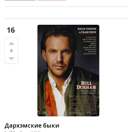
16
0
Дархэмские быки