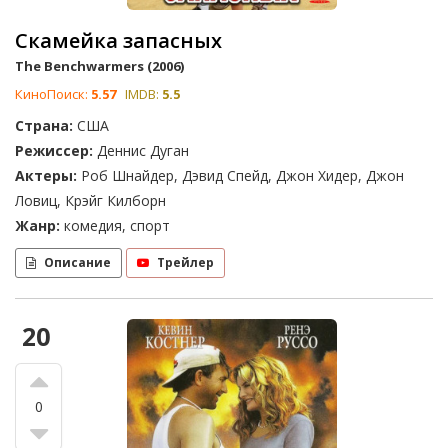
Скамейка запасных
The Benchwarmers (2006)
КиноПоиск:
5.57
IMDB:
5.5
Страна:
США
Режиссер:
Деннис Дуган
Актеры:
Роб Шнайдер, Дэвид Спейд, Джон Хидер, Джон
Ловиц, Крэйг Килборн
Жанр:
комедия, спорт
Описание
Трейлер
20
0