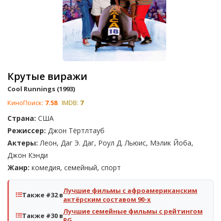
Крутые виражи
Cool Runnings (1993)
КиноПоиск:
7.58
IMDB:
7
Страна:
США
Режиссер:
Джон Тёртлтауб
Актеры:
Леон, Даг Э. Даг, Роул Д. Льюис, Мэлик Йоба,
Джон Кэнди
Жанр:
комедия, семейный, спорт
Лучшие фильмы с афроамериканским
Также #32 в
актёрским составом 90-х
Лучшие семейные фильмы с рейтингом
Также #30 в
PG