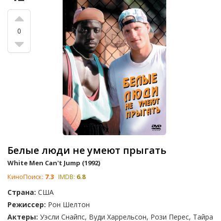
0
Белые люди не умеют прыгать
White Men Can't Jump (1992)
КиноПоиск:
7.3
IMDB:
6.8
Страна:
США
Режиссер:
Рон Шелтон
Актеры:
Уэсли Снайпс, Вуди Харрельсон, Рози Перес, Тайра