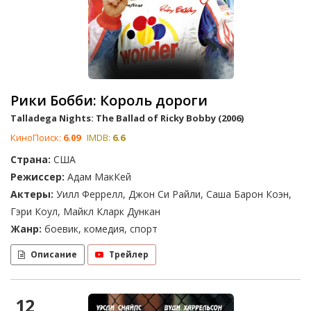
Рики Бобби: Король дороги
Talladega Nights: The Ballad of Ricky Bobby (2006)
КиноПоиск:
6.09
IMDB:
6.6
Страна:
США
Режиссер:
Адам МакКей
Актеры:
Уилл Феррелл, Джон Си Райли, Саша Барон Коэн,
Гэри Коул, Майкл Кларк Дункан
Жанр:
боевик, комедия, спорт
Описание
Трейлер
12