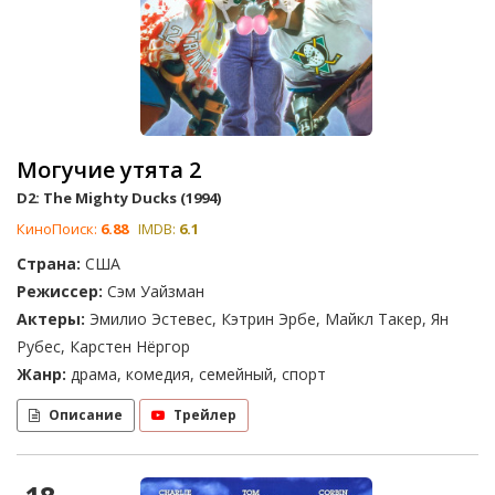
Могучие утята 2
D2: The Mighty Ducks (1994)
КиноПоиск:
6.88
IMDB:
6.1
Страна:
США
Режиссер:
Сэм Уайзман
Актеры:
Эмилио Эстевес, Кэтрин Эрбе, Майкл Такер, Ян
Рубес, Карстен Нёргор
Жанр:
драма, комедия, семейный, спорт
Описание
Трейлер