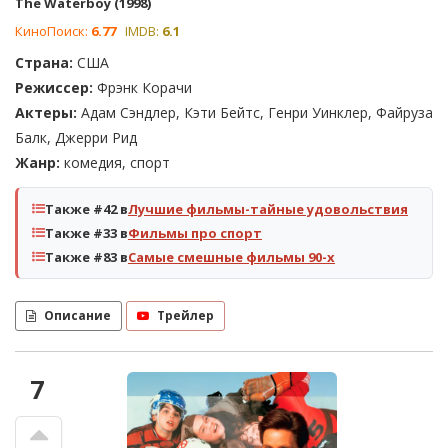
The Waterboy (1998)
КиноПоиск:
6.77
IMDB:
6.1
Страна:
США
Режиссер:
Фрэнк Корачи
Актеры:
Адам Сэндлер, Кэти Бейтс, Генри Уинклер, Файруза
Балк, Джерри Рид
Жанр:
комедия, спорт
Также #42 в
Лучшие фильмы-тайные удовольствия
Также #33 в
Фильмы про спорт
Также #83 в
Самые смешные фильмы 90-х
Описание
Трейлер
7