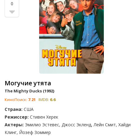
0
Могучие утята
The Mighty Ducks (1992)
КиноПоиск:
7.21
IMDB:
6.6
Страна:
США
Режиссер:
Стивен Херек
Актеры:
Эмилио Эстевес, Джосс Экленд, Лейн Смит, Хайди
Клинг, Йозеф Зоммер