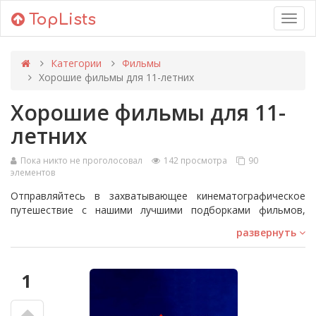
TopLists
Toggl
navig
Категории
Фильмы
Хорошие фильмы для 11-летних
Хорошие фильмы для 11-
летних
Пока никто не проголосовал
142 просмотра
90
элементов
Отправляйтесь в захватывающее кинематографическое
путешествие с нашими лучшими подборками фильмов,
созданными для увлечения ума 11-летних. Наступает
развернуть
подходящее время для знакомства с качественными
историями, которые стимулируют интеллект, расширяют
эмоциональный кругозор и открывают перед ними мир.
1
Наш список включает в себя от захватывающих
приключений до трогательных историй о взрослении и
завораживающих анимаций, которые непременно найдут