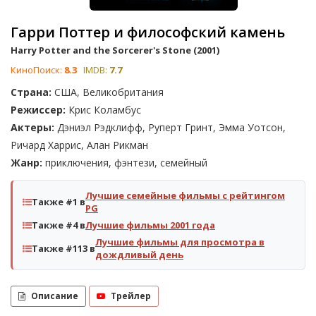
Гарри Поттер и философский камень
Harry Potter and the Sorcerer's Stone (2001)
КиноПоиск:
8.3
IMDB:
7.7
Страна:
США, Великобритания
Режиссер:
Крис Коламбус
Актеры:
Дэниэл Рэдклифф, Руперт Гринт, Эмма Уотсон,
Ричард Харрис, Алан Рикман
Жанр:
приключения, фэнтези, семейный
Лучшие семейные фильмы с рейтингом
Также #1 в
PG
Также #4 в
Лучшие фильмы 2001 года
Лучшие фильмы для просмотра в
Также #113 в
дождливый день
Описание
Трейлер