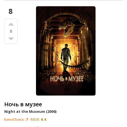
8
0
Ночь в музее
Night at the Museum (2006)
КиноПоиск:
7
IMDB:
6.4