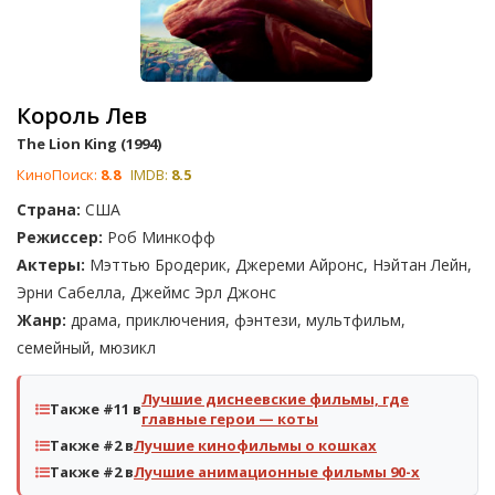
Король Лев
The Lion King (1994)
КиноПоиск:
8.8
IMDB:
8.5
Страна:
США
Режиссер:
Роб Минкофф
Актеры:
Мэттью Бродерик, Джереми Айронс, Нэйтан Лейн,
Эрни Сабелла, Джеймс Эрл Джонс
Жанр:
драма, приключения, фэнтези, мультфильм,
семейный, мюзикл
Лучшие диснеевские фильмы, где
Также #11 в
главные герои — коты
Также #2 в
Лучшие кинофильмы о кошках
Также #2 в
Лучшие анимационные фильмы 90-х