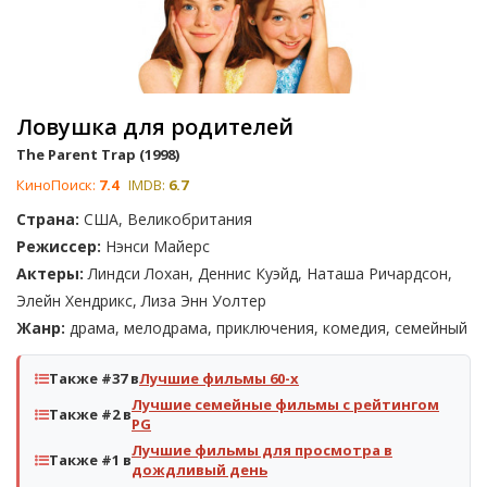
Ловушка для родителей
The Parent Trap (1998)
КиноПоиск:
7.4
IMDB:
6.7
Страна:
США, Великобритания
Режиссер:
Нэнси Майерс
Актеры:
Линдси Лохан, Деннис Куэйд, Наташа Ричардсон,
Элейн Хендрикс, Лиза Энн Уолтер
Жанр:
драма, мелодрама, приключения, комедия, семейный
Также #37 в
Лучшие фильмы 60-х
Лучшие семейные фильмы с рейтингом
Также #2 в
PG
Лучшие фильмы для просмотра в
Также #1 в
дождливый день