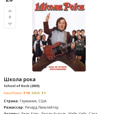
0
Школа рока
School of Rock (2003)
КиноПоиск:
7.16
IMDB:
7.1
Страна:
Германия, США
Режиссер:
Ричард Линклейтер
Актеры:
Джек Блэк, Джоан Кьюсак, Майк Уайт, Сара