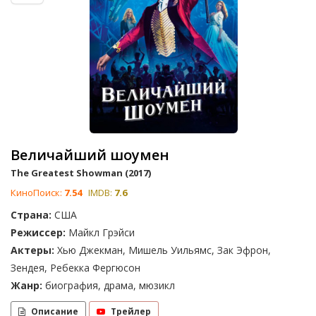
Величайший шоумен
The Greatest Showman (2017)
КиноПоиск:
7.54
IMDB:
7.6
Страна:
США
Режиссер:
Майкл Грэйси
Актеры:
Хью Джекман, Мишель Уильямс, Зак Эфрон,
Зендея, Ребекка Фергюсон
Жанр:
биография, драма, мюзикл
Описание
Трейлер