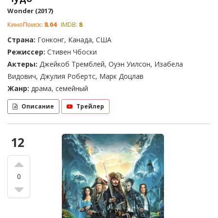
Wonder (2017)
КиноПоиск:
8.04
IMDB:
8
Страна:
Гонконг, Канада, США
Режиссер:
Стивен Чбоски
Актеры:
Джейкоб Тремблей, Оуэн Уилсон, Изабела
Видович, Джулия Робертс, Марк Доцлав
Жанр:
драма, семейный
Описание
Трейлер
12
0