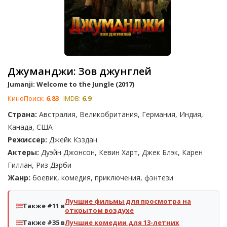
Джуманджи: Зов джунглей
Jumanji: Welcome to the Jungle (2017)
КиноПоиск:
6.83
IMDB:
6.9
Страна:
Австралия, Великобритания, Германия, Индия,
Канада, США
Режиссер:
Джейк Кэздан
Актеры:
Дуэйн Джонсон, Кевин Харт, Джек Блэк, Карен
Гиллан, Риз Дэрби
Жанр:
боевик, комедия, приключения, фэнтези
Лучшие фильмы для просмотра на
Также #11 в
открытом воздухе
Также #35 в
Лучшие комедии для 13-летних