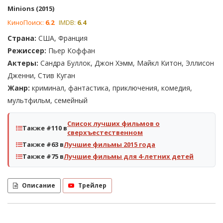
Minions (2015)
КиноПоиск:
6.2
IMDB:
6.4
Страна:
США, Франция
Режиссер:
Пьер Коффан
Актеры:
Сандра Буллок, Джон Хэмм, Майкл Китон, Эллисон
Дженни, Стив Куган
Жанр:
криминал, фантастика, приключения, комедия,
мультфильм, семейный
Список лучших фильмов о
Также #110 в
сверхъестественном
Также #63 в
Лучшие фильмы 2015 года
Также #75 в
Лучшие фильмы для 4-летних детей
Описание
Трейлер