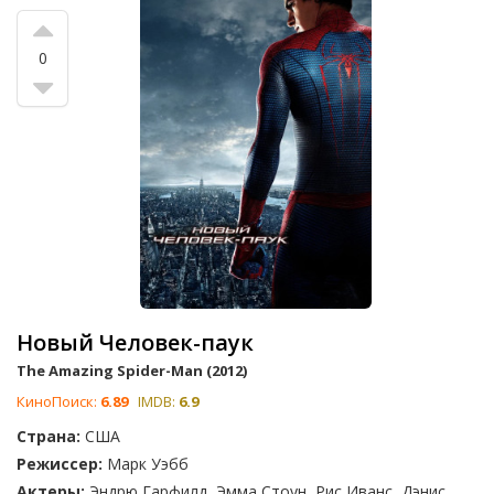
0
Новый Человек-паук
The Amazing Spider-Man (2012)
КиноПоиск:
6.89
IMDB:
6.9
Страна:
США
Режиссер:
Марк Уэбб
Актеры:
Эндрю Гарфилд, Эмма Стоун, Рис Иванс, Дэнис