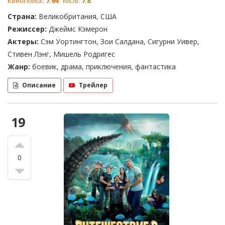
КиноПоиск:
7.94
IMDB:
7.8
Страна:
Великобритания, США
Режиссер:
Джеймс Кэмерон
Актеры:
Сэм Уортингтон, Зои Салдана, Сигурни Уивер,
Стивен Лэнг, Мишель Родригес
Жанр:
боевик, драма, приключения, фантастика
Описание
Трейлер
19
0