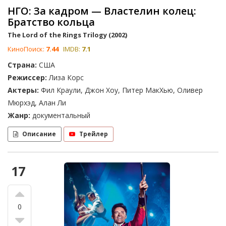
НГО: За кадром — Властелин колец:
Братство кольца
The Lord of the Rings Trilogy (2002)
КиноПоиск:
7.44
IMDB:
7.1
Страна:
США
Режиссер:
Лиза Корс
Актеры:
Фил Краули, Джон Хоу, Питер МакХью, Оливер
Мюрхэд, Алан Ли
Жанр:
документальный
Описание
Трейлер
17
0