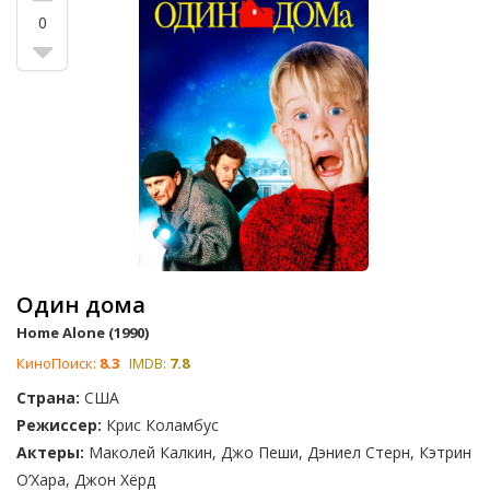
отклик у молодого воображения. Наша подборка отражает
0
мнения тысяч посвященных ценителей кино, так что здесь
вы найдете только лучшее из лучшего.
Мы уделяем большое внимание удобству просмотра.
Каждый фильм нашего списка включает в себя ссылки для
просмотра на вашей любимой платформе, будь то Disney+,
HBO Max, Paramount+, Amazon Prime, Netflix или Hulu. Так
что приступайте к выбору и не забудьте проголосовать за
свои любимые фильмы! Помните, что ваш голос помогает
формировать и развивать этот список, делая его еще
лучше!
Один дома
Home Alone (1990)
КиноПоиск:
8.3
IMDB:
7.8
Страна:
США
Режиссер:
Крис Коламбус
Актеры:
Маколей Калкин, Джо Пеши, Дэниел Стерн, Кэтрин
О’Хара, Джон Хёрд