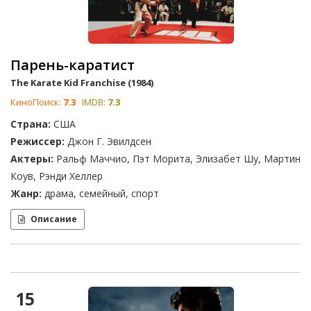
Парень-каратист
The Karate Kid Franchise (1984)
КиноПоиск:
7.3
IMDB:
7.3
Страна:
США
Режиссер:
Джон Г. Эвилдсен
Актеры:
Ральф Маччио, Пэт Морита, Элизабет Шу, Мартин
Коув, Рэнди Хеллер
Жанр:
драма, семейный, спорт
Описание
15