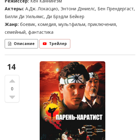
Режиссер:
Кен Каннингэм
Актеры:
А.Дж. Локасцио, Энтони Дэниелс, Бен Прендергаст,
Билли Ди Уильямс, Ди Брэдли Бейкер
Жанр:
боевик, комедия, мультфильм, приключения,
семейный, фантастика
Описание
Трейлер
14
0