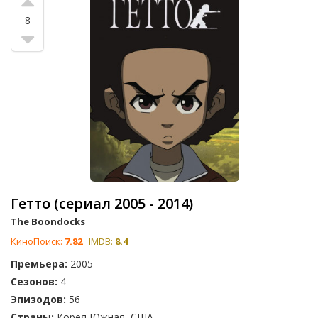
8
Гетто (сериал 2005 - 2014)
The Boondocks
КиноПоиск:
7.82
IMDB:
8.4
Премьера:
2005
Сезонов:
4
Эпизодов:
56
Страны:
Корея Южная, США