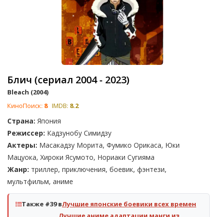
Блич (сериал 2004 - 2023)
Bleach (2004)
КиноПоиск:
8
IMDB:
8.2
Страна:
Япония
Режиссер:
Кадзунобу Симидзу
Актеры:
Масакадзу Морита, Фумико Орикаса, Юки
Мацуока, Хироки Ясумото, Нориаки Сугияма
Жанр:
триллер, приключения, боевик, фэнтези,
мультфильм, аниме
Также #39 в
Лучшие японские боевики всех времен
Лучшие аниме адаптации манги из