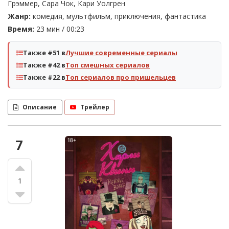
Грэммер, Сара Чок, Кари Уолгрен
Жанр:
комедия, мультфильм, приключения, фантастика
Время:
23 мин / 00:23
Также #51 в
Лучшие современные сериалы
Также #42 в
Топ смешных сериалов
Также #22 в
Топ сериалов про пришельцев
Описание
Трейлер
7
1