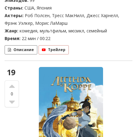
Эпизодов:
99
Страны:
США, Япония
Актеры:
Роб Полсен, Тресс МакНилл, Джесс Харнелл,
Фрэнк Уэлкер, Морис ЛаМарш
Жанр:
комедия, мультфильм, мюзикл, семейный
Время:
22 мин / 00:22
Описание
Трейлер
19
0