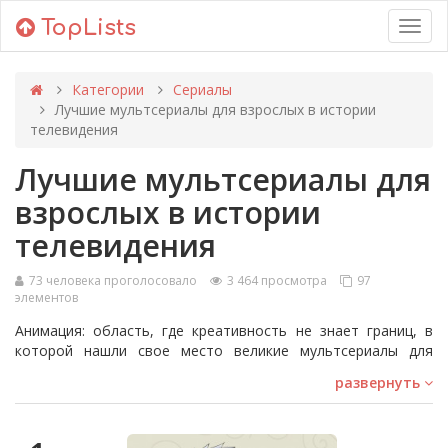
TopLists
Toggl
navig
Категории
Сериалы
Лучшие мультсериалы для взрослых в истории
телевидения
Лучшие мультсериалы для
взрослых в истории
телевидения
73 человека проголосовало
3 464 просмотра
97
элементов
Анимация: область, где креативность не знает границ, в
которой нашли свое место великие мультсериалы для
взрослых. Они идут за пределы волшебства, чтобы
развернуть
исследовать глубокое и провокационное. От уютных залов
Disney и Pixar до шумных улиц Южного парка, анимация
преодолевает возрастные рамки, предлагая палитру,