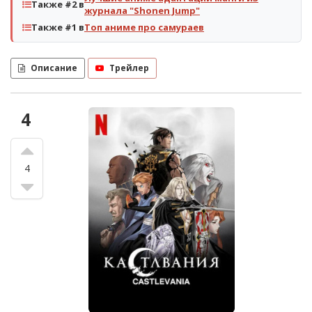
Также #2 в
журнала "Shonen Jump"
Также #1 в
Топ аниме про самураев
Описание
Трейлер
4
4