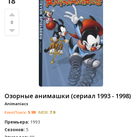
18
0
Озорные анимашки (сериал 1993 - 1998)
Animaniacs
КиноПоиск:
5.99
IMDB:
7.9
Премьера:
1993
Сезонов:
5