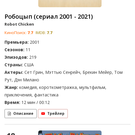
Робоцып (сериал 2001 - 2021)
Robot Chicken
КиноПоиск:
7.7
IMDB:
7.7
Премьера:
2001
Сезонов:
11
Эпизодов:
219
Страны:
США
Актеры:
Сет Грин, Мэттью Сенрейч, Брекин Мейер, Том
Рут, Дэн Милано
Жанр:
комедия, короткометражка, мультфильм,
приключения, фантастика
Время:
12 мин / 00:12
Описание
Трейлер