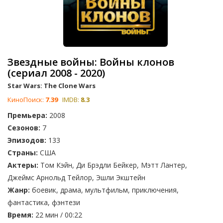
Звездные войны: Войны клонов
(сериал 2008 - 2020)
Star Wars: The Clone Wars
КиноПоиск:
7.39
IMDB:
8.3
Премьера:
2008
Сезонов:
7
Эпизодов:
133
Страны:
США
Актеры:
Том Кэйн, Ди Брэдли Бейкер, Мэтт Лантер,
Джеймс Арнольд Тейлор, Эшли Экштейн
Жанр:
боевик, драма, мультфильм, приключения,
фантастика, фэнтези
Время:
22 мин / 00:22