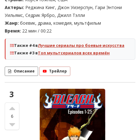
Актеры:
Реджина Кинг, Джон Уизерспун, Гари Энтони
Уильямс, Седрик Ярбро, Джилл Тэлли
Жанр:
боевик, драма, комедия, мультфильм
Время:
22 мин / 00:22
Также #4 в
Лучшие сериалы про боевые искусства
Также #3 в
Топ мультсериалов всех времён
Описание
Трейлер
3
6