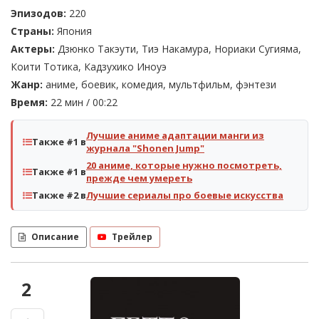
Эпизодов:
220
Страны:
Япония
Актеры:
Дзюнко Такэути, Тиэ Накамура, Нориаки Сугияма,
Коити Тотика, Кадзухико Иноуэ
Жанр:
аниме, боевик, комедия, мультфильм, фэнтези
Время:
22 мин / 00:22
Лучшие аниме адаптации манги из
Также #1 в
журнала "Shonen Jump"
20 аниме, которые нужно посмотреть,
Также #1 в
прежде чем умереть
Также #2 в
Лучшие сериалы про боевые искусства
Описание
Трейлер
2