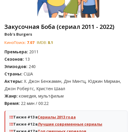
Закусочная Боба (сериал 2011 - 2022)
Bob's Burgers
КиноПоиск:
7.07
IMDB:
8.1
Премьера:
2011
Сезонов:
13
Эпизодов:
240
Страны:
США
Актеры:
Х. Джон Бенжамин, Дэн Минтц, Юджин Мирман,
Джон Робертс, Кристен Шаал
Жанр:
комедия, мультфильм
Время:
22 мин / 00:22
Также #13 в
Сериалы 2013 года
Также #12 в
Лучшие современные сериалы
Также #17 в
Топ смешных сериалов