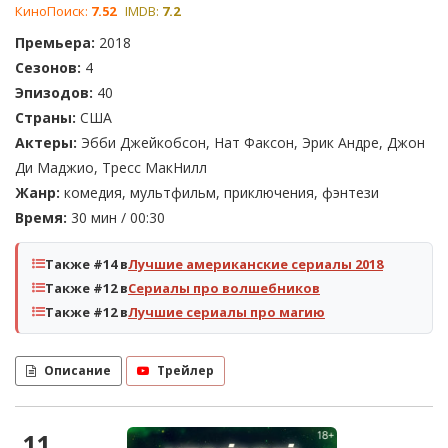
КиноПоиск:
7.52
IMDB:
7.2
Премьера:
2018
Сезонов:
4
Эпизодов:
40
Страны:
США
Актеры:
Эбби Джейкобсон, Нат Факсон, Эрик Андре, Джон
Ди Маджио, Тресс МакНилл
Жанр:
комедия, мультфильм, приключения, фэнтези
Время:
30 мин / 00:30
Также #14 в
Лучшие американские сериалы 2018
Также #12 в
Сериалы про волшебников
Также #12 в
Лучшие сериалы про магию
Описание
Трейлер
11