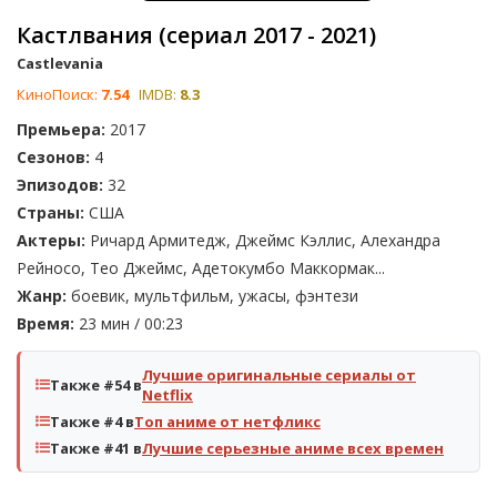
Кастлвания (сериал 2017 - 2021)
Castlevania
КиноПоиск:
7.54
IMDB:
8.3
Премьера:
2017
Сезонов:
4
Эпизодов:
32
Страны:
США
Актеры:
Ричард Армитедж, Джеймс Кэллис, Алехандра
Рейносо, Тео Джеймс, Адетокумбо Маккормак...
Жанр:
боевик, мультфильм, ужасы, фэнтези
Время:
23 мин / 00:23
Лучшие оригинальные сериалы от
Также #54 в
Netflix
Также #4 в
Топ аниме от нетфликс
Также #41 в
Лучшие серьезные аниме всех времен