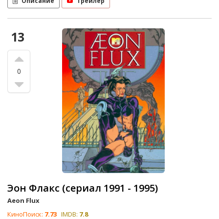
Описание
Трейлер
13
0
Эон Флакс (сериал 1991 - 1995)
Aeon Flux
КиноПоиск:
7.73
IMDB:
7.8