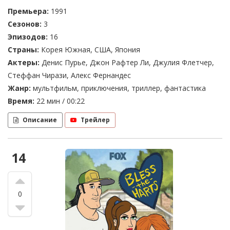
Премьера:
1991
Сезонов:
3
Эпизодов:
16
Страны:
Корея Южная, США, Япония
Актеры:
Денис Пурье, Джон Рафтер Ли, Джулия Флетчер,
Стеффан Чирази, Алекс Фернандес
Жанр:
мультфильм, приключения, триллер, фантастика
Время:
22 мин / 00:22
Описание
Трейлер
14
0