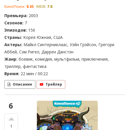
КиноПоиск:
8.05
IMDB:
7.8
Премьера:
2003
Сезонов:
7
Эпизодов:
156
Страны:
Корея Южная, США
Актеры:
Майкл Синтерниклаас, Уэйн Грэйсон, Грегори
Аббей, Сэм Ригел, Даррен Данстэн
Жанр:
боевик, комедия, мультфильм, приключения,
триллер, фантастика
Время:
22 мин / 00:22
Описание
Трейлер
6
1