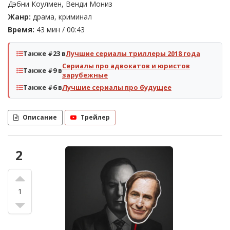
Дэбни Коулмен, Венди Мониз
Жанр:
драма, криминал
Время:
43 мин / 00:43
Также #23 в
Лучшие сериалы триллеры 2018 года
Сериалы про адвокатов и юристов
Также #9 в
зарубежные
Также #6 в
Лучшие сериалы про будущее
Описание
Трейлер
2
1