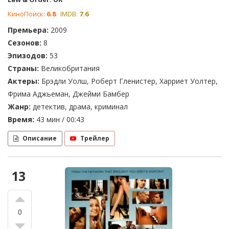
КиноПоиск:
6.8
IMDB:
7.6
Премьера:
2009
Сезонов:
8
Эпизодов:
53
Страны:
Великобритания
Актеры:
Брэдли Уолш, Роберт Гленистер, Харриет Уолтер,
Фрима Аджьеман, Джейми Бамбер
Жанр:
детектив, драма, криминал
Время:
43 мин / 00:43
Описание
Трейлер
13
0