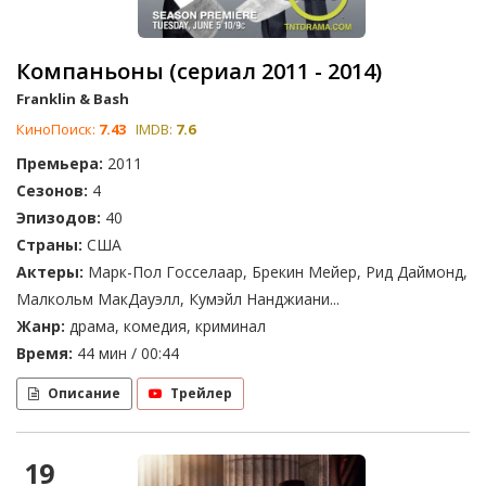
Компаньоны (сериал 2011 - 2014)
Franklin & Bash
КиноПоиск:
7.43
IMDB:
7.6
Премьера:
2011
Сезонов:
4
Эпизодов:
40
Страны:
США
Актеры:
Марк-Пол Госселаар, Брекин Мейер, Рид Даймонд,
Малкольм МакДауэлл, Кумэйл Нанджиани...
Жанр:
драма, комедия, криминал
Время:
44 мин / 00:44
Описание
Трейлер
19