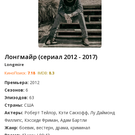
Лонгмайр (сериал 2012 - 2017)
Longmire
КиноПоиск:
7.18
IMDB:
8.3
Премьера:
2012
Сезонов:
6
Эпизодов:
63
Страны:
США
Актеры:
Роберт Тейлор, Кэти Сакхофф, Лу Даймонд
Филлипс, Кэссиди Фриман, Адам Бартли
Жанр:
боевик, вестерн, драма, криминал