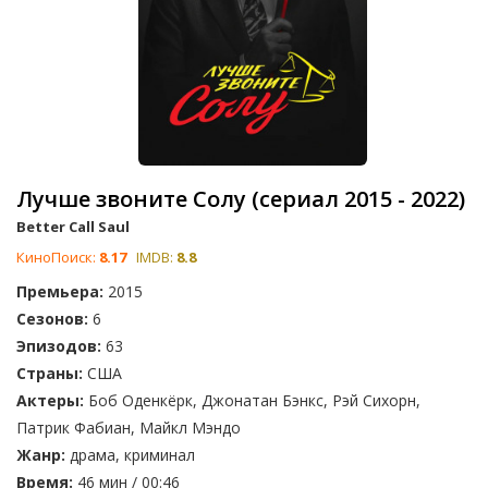
Лучше звоните Солу (сериал 2015 - 2022)
Better Call Saul
КиноПоиск:
8.17
IMDB:
8.8
Премьера:
2015
Сезонов:
6
Эпизодов:
63
Страны:
США
Актеры:
Боб Оденкёрк, Джонатан Бэнкс, Рэй Сихорн,
Патрик Фабиан, Майкл Мэндо
Жанр:
драма, криминал
Время:
46 мин / 00:46