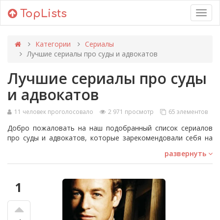
TopLists
Toggl
navig
Категории
Сериалы
Лучшие сериалы про суды и адвокатов
Лучшие сериалы про суды
и адвокатов
11 человек проголосовало
2 971 просмотр
65 элементов
Добро пожаловать на наш подобранный список сериалов
про суды и адвокатов, которые зарекомендовали себя на
протяжении многих лет. Эти телепрограммы не только
развернуть
были на экранах долгое время, но и были признаны
критиками и телезрителями за увлекательные сюжеты,
привлекательные персонажи и сложные исследования
1
системы правосудия. От отчаянно умных адвокатов в 'The
Good Wife' до борьбы за власть в 'Suits', эти драматические
телешоу предлагают зрителям полное погружение в
судебные баталии и закулисные интриги, которые