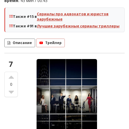
Время:
43 мин / 00:43
Сериалы про адвокатов и юристов
Также #15 в
зарубежные
Также #91 в
Лучшие зарубежные сериалы триллеры
Описание
Трейлер
7
0