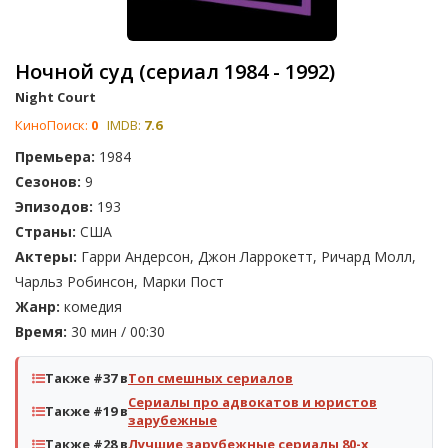
Ночной суд (сериал 1984 - 1992)
Night Court
КиноПоиск:
0
IMDB:
7.6
Премьера:
1984
Сезонов:
9
Эпизодов:
193
Страны:
США
Актеры:
Гарри Андерсон, Джон Ларрокетт, Ричард Молл,
Чарльз Робинсон, Марки Пост
Жанр:
комедия
Время:
30 мин / 00:30
Также #37 в
Топ смешных сериалов
Сериалы про адвокатов и юристов
Также #19 в
зарубежные
Также #28 в
Лучшие зарубежные сериалы 80-х