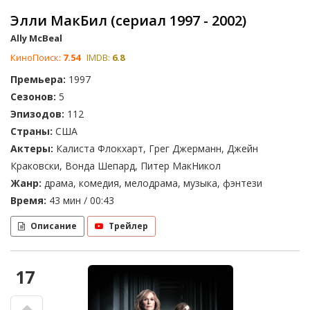
Элли МакБил (сериал 1997 - 2002)
Ally McBeal
КиноПоиск:
7.54
IMDB:
6.8
Премьера:
1997
Сезонов:
5
Эпизодов:
112
Страны:
США
Актеры:
Калиста Флокхарт, Грег Джерманн, Джейн
Краковски, Вонда Шепард, Питер МакНикол
Жанр:
драма, комедия, мелодрама, музыка, фэнтези
Время:
43 мин / 00:43
Описание
Трейлер
17