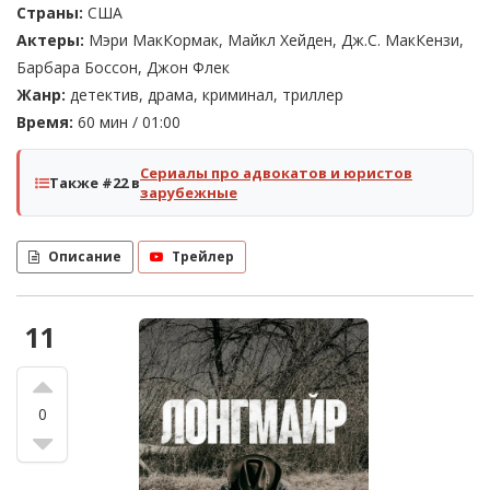
Страны:
США
Актеры:
Мэри МакКормак, Майкл Хейден, Дж.С. МакКензи,
Барбара Боссон, Джон Флек
Жанр:
детектив, драма, криминал, триллер
Время:
60 мин / 01:00
Сериалы про адвокатов и юристов
Также #22 в
зарубежные
Описание
Трейлер
11
0