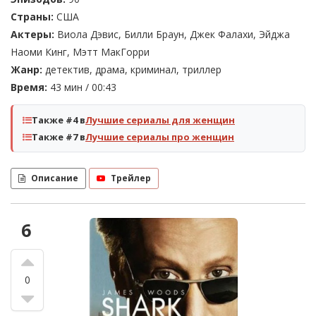
Страны:
США
Актеры:
Виола Дэвис, Билли Браун, Джек Фалахи, Эйджа
Наоми Кинг, Мэтт МакГорри
Жанр:
детектив, драма, криминал, триллер
Время:
43 мин / 00:43
Также #4 в
Лучшие сериалы для женщин
Также #7 в
Лучшие сериалы про женщин
Описание
Трейлер
6
0