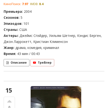
КиноПоиск:
7.97
IMDB:
8.4
Премьера:
2004
Сезонов:
5
Эпизодов:
101
Страны:
США
Актеры:
Джеймс Спэйдер, Уильям Шетнер, Кэндис Берген,
Джон Ларрокетт, Кристиан Клименсон
Жанр:
драма, комедия, криминал
Время:
43 мин / 00:43
Описание
Трейлер
15
0