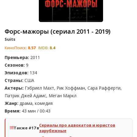
Форс-мажоры (сериал 2011 - 2019)
Suits
КиноПоиск:
8.57
IMDB:
8.4
Премьера:
2011
Сезонов:
9
Эпизодов:
134
Страны:
США
Актеры:
Гэбриел Махт, Рик Хоффман, Сара Рафферти,
Патрик Джей Адамс, Меган Маркл
Жанр:
драма, комедия
Время:
43 мин / 00:43
Сериалы про адвокатов и юристов
Также #17 в
зарубежные