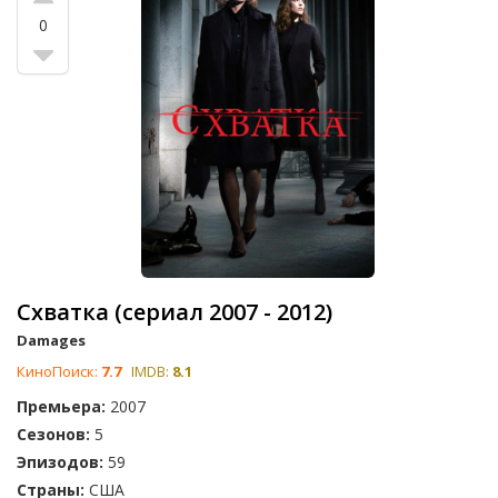
0
Схватка (сериал 2007 - 2012)
Damages
КиноПоиск:
7.7
IMDB:
8.1
Премьера:
2007
Сезонов:
5
Эпизодов:
59
Страны:
США