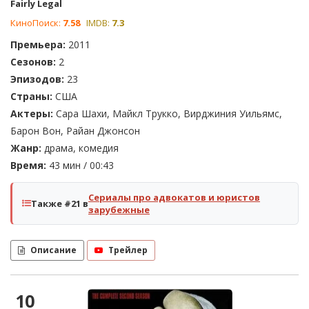
Fairly Legal
КиноПоиск:
7.58
IMDB:
7.3
Премьера:
2011
Сезонов:
2
Эпизодов:
23
Страны:
США
Актеры:
Сара Шахи, Майкл Трукко, Вирджиния Уильямс,
Барон Вон, Райан Джонсон
Жанр:
драма, комедия
Время:
43 мин / 00:43
Сериалы про адвокатов и юристов
Также #21 в
зарубежные
Описание
Трейлер
10