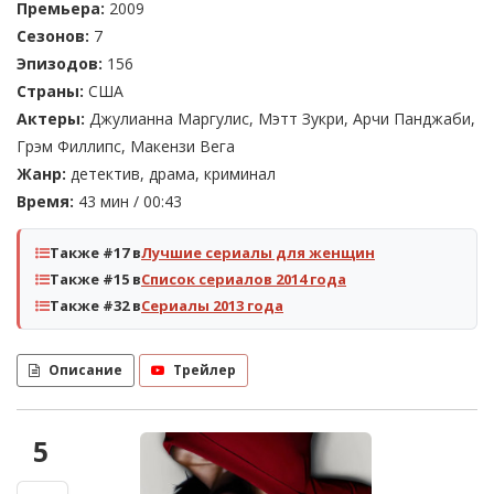
Премьера:
2009
Сезонов:
7
Эпизодов:
156
Страны:
США
Актеры:
Джулианна Маргулис, Мэтт Зукри, Арчи Панджаби,
Грэм Филлипс, Макензи Вега
Жанр:
детектив, драма, криминал
Время:
43 мин / 00:43
Также #17 в
Лучшие сериалы для женщин
Также #15 в
Список сериалов 2014 года
Также #32 в
Сериалы 2013 года
Описание
Трейлер
5