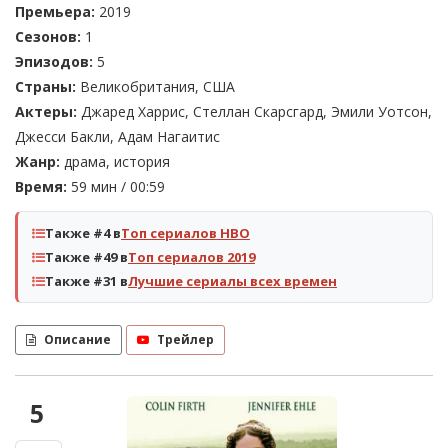
Премьера:
2019
Сезонов:
1
Эпизодов:
5
Страны:
Великобритания, США
Актеры:
Джаред Харрис, Стеллан Скарсгард, Эмили Уотсон,
Джесси Бакли, Адам Нагаитис
Жанр:
драма, история
Время:
59 мин / 00:59
Также #4 в
Топ сериалов HBO
Также #49 в
Топ сериалов 2019
Также #31 в
Лучшие сериалы всех времен
Описание
Трейлер
5