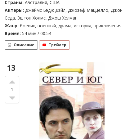
Страны:
Австралия, США
Актеры:
Джеймс Бэдж Дэйл, Джозеф Маццелло, Джон
Седа, Эштон Холмс, Джош Хелман
Жанр:
боевик, военный, драма, история, приключения
Время:
54 мин / 00:54
Описание
Трейлер
13
1