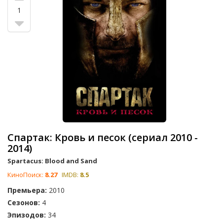
1
Спартак: Кровь и песок (сериал 2010 -
2014)
Spartacus: Blood and Sand
КиноПоиск:
8.27
IMDB:
8.5
Премьера:
2010
Сезонов:
4
Эпизодов:
34