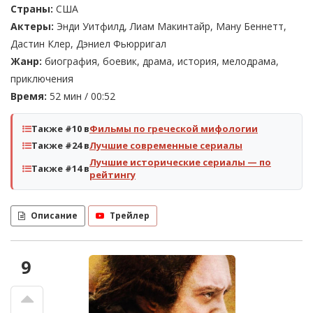
Страны:
США
Актеры:
Энди Уитфилд, Лиам Макинтайр, Ману Беннетт,
Дастин Клер, Дэниел Фьюрригал
Жанр:
биография, боевик, драма, история, мелодрама,
приключения
Время:
52 мин / 00:52
Также #10 в
Фильмы по греческой мифологии
Также #24 в
Лучшие современные сериалы
Лучшие исторические сериалы — по
Также #14 в
рейтингу
Описание
Трейлер
9