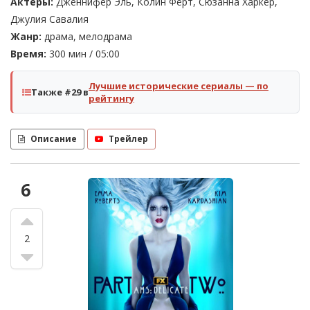
Актеры:
Дженнифер Эль, Колин Фёрт, Сюзанна Харкер,
Джулия Савалия
Жанр:
драма, мелодрама
Время:
300 мин / 05:00
Лучшие исторические сериалы — по
Также #29 в
рейтингу
Описание
Трейлер
6
2