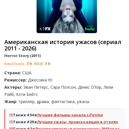
Американская история ужасов (сериал
2011 - 2026)
Horror Story (2011)
КиноПоиск:
7.9
IMDB:
7.9
Страна:
США
Режиссер:
Джессика Ю
Актеры:
Эван Питерс, Сара Полсон, Денис О’Хэр, Лили
Рэйб, Кэти Бейтс
Жанр:
триллер, драма, фантастика, ужасы
Также #34 в
Лучшие фильмы канала Lifetime
Также #29 в
Лучшие ужасы, происходящие в отелях
Также #2 в
Лучшие сериалы в жанре ужасы 2018 года