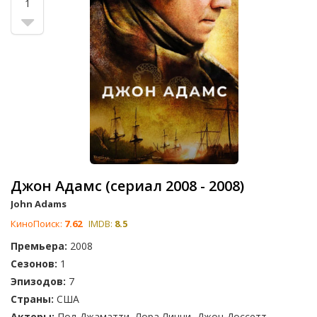
1
Джон Адамс (сериал 2008 - 2008)
John Adams
КиноПоиск:
7.62
IMDB:
8.5
Премьера:
2008
Сезонов:
1
Эпизодов:
7
Страны:
США
Актеры:
Пол Джаматти, Лора Линни, Джон Доссетт,