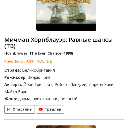
Мичман Хорнблауэр: Равные шансы
(ТВ)
Hornblower: The Even Chance (1998)
КиноПоиск:
7.97
IMDB:
8.2
Страна:
Великобритания
Режиссер:
Эндрю Грив
Актеры:
Йоан Гриффит, Роберт Линдсей, Дориан Хили,
Майкл Бирн
Жанр:
драма, приключения, военный
Описание
Трейлер