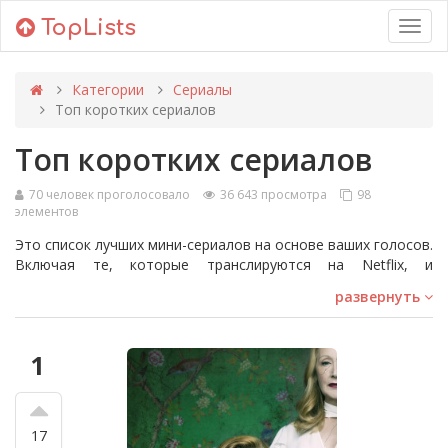
TopLists
Toggl
navig
Категории
Сериалы
Топ коротких сериалов
Топ коротких сериалов
70 человек проголосовало
36 643 просмотра
98
элементов
Это список лучших мини-сериалов на основе ваших голосов.
Включая те, которые транслируются на Netflix, и
оригинальные шоу HBO. Не позволяйте вашим любимым
развернуть
коротким сериалам попасть в конец рейтинга —
обязательно проголосуйте за них, чтобы у них была
возможность занять первое место. В топе такие шоу, как
1
"The Shining", "John Adams" и другие! Также обязательно
посмотрите наш рейтинг
Лучших сериалов всех времен
.
17