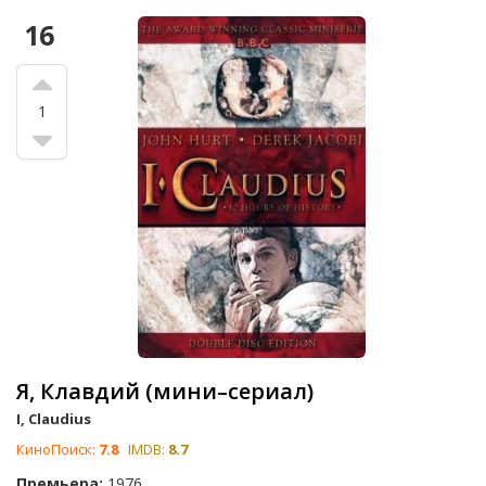
16
1
Я, Клавдий (мини–сериал)
I, Claudius
КиноПоиск:
7.8
IMDB:
8.7
Премьера:
1976