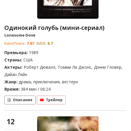
Одинокий голубь (мини-сериал)
Lonesome Dove
КиноПоиск:
7.87
IMDB:
8.7
Премьера:
1989
Страны:
США
Актеры:
Роберт Дювалл, Томми Ли Джонс, Дэнни Гловер,
Дайан Лэйн
Жанр:
драма, приключения, вестерн
Время:
384 мин / 06:24
Описание
Трейлер
12