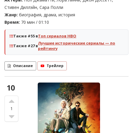
Стивен Диллэйн, Сара Полли
Жанр:
биография, драма, история
Время:
70 мин / 01:10
Также #55 в
Топ сериалов HBO
Лучшие исторические сериалы — по
Также #27 в
рейтингу
Описание
Трейлер
10
1