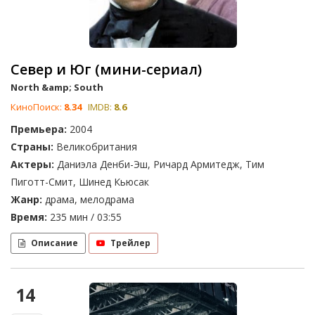
Север и Юг (мини-сериал)
North &amp; South
КиноПоиск:
8.34
IMDB:
8.6
Премьера:
2004
Страны:
Великобритания
Актеры:
Даниэла Денби-Эш, Ричард Армитедж, Тим
Пиготт-Смит, Шинед Кьюсак
Жанр:
драма, мелодрама
Время:
235 мин / 03:55
Описание
Трейлер
14