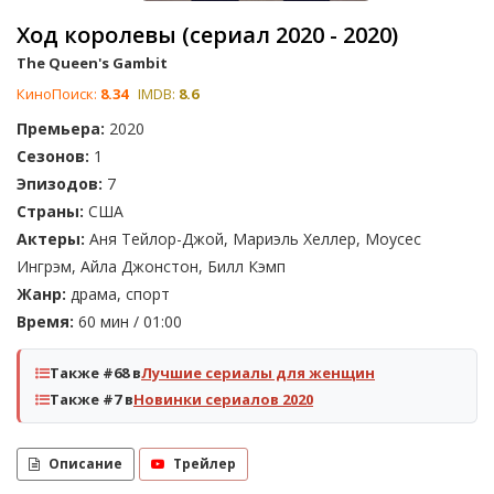
Ход королевы (сериал 2020 - 2020)
The Queen's Gambit
КиноПоиск:
8.34
IMDB:
8.6
Премьера:
2020
Сезонов:
1
Эпизодов:
7
Страны:
США
Актеры:
Аня Тейлор-Джой, Мариэль Хеллер, Моусес
Ингрэм, Айла Джонстон, Билл Кэмп
Жанр:
драма, спорт
Время:
60 мин / 01:00
Также #68 в
Лучшие сериалы для женщин
Также #7 в
Новинки сериалов 2020
Описание
Трейлер