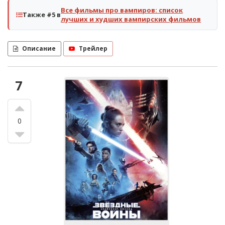
Все фильмы про вампиров: список
Также #5 в
лучших и худших вампирских фильмов
Описание
Трейлер
7
0