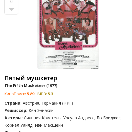
0
Пятый мушкетер
The Fifth Musketeer (1977)
КиноПоиск:
5.89
IMDB:
5.3
Страна:
Австрия, Германия (ФРГ)
Режиссер:
Кен Эннакин
Актеры:
Сильвия Кристель, Урсула Андресс, Бо Бриджес,
Корнел Уайлд, Иэн МакШейн