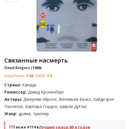
Связанные насмерть
Dead Ringers (1988)
КиноПоиск:
7.08
IMDB:
7.3
Страна:
Канада
Режиссер:
Дэвид Кроненберг
Актеры:
Джереми Айронс, Женевьев Бюжо, Хайди фон
Паллеске, Барбара Гордон, Ширли Дуглас
Жанр:
драма, триллер
Также #114 в
Лучшие ужасы 80-х годов