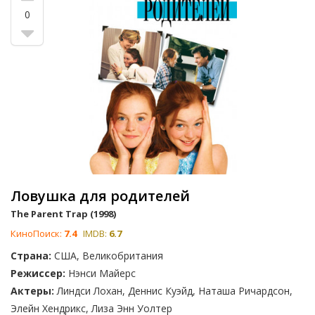
0
Ловушка для родителей
The Parent Trap (1998)
КиноПоиск:
7.4
IMDB:
6.7
Страна:
США, Великобритания
Режиссер:
Нэнси Майерс
Актеры:
Линдси Лохан, Деннис Куэйд, Наташа Ричардсон,
Элейн Хендрикс, Лиза Энн Уолтер