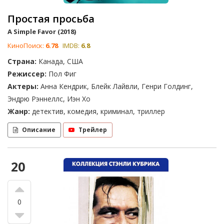
Простая просьба
A Simple Favor (2018)
КиноПоиск:
6.78
IMDB:
6.8
Страна:
Канада, США
Режиссер:
Пол Фиг
Актеры:
Анна Кендрик, Блейк Лайвли, Генри Голдинг,
Эндрю Рэннеллс, Иэн Хо
Жанр:
детектив, комедия, криминал, триллер
Описание
Трейлер
20
0