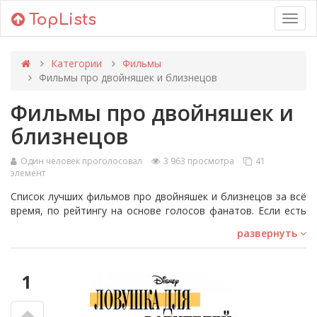
TopLists
Toggl
navig
Категории
Фильмы
Фильмы про двойняшек и близнецов
Фильмы про двойняшек и
близнецов
Один человек проголосовал
3 963 просмотра
41
элемент
Список лучших фильмов про двойняшек и близнецов за всё
время, по рейтингу на основе голосов фанатов. Если есть
фильмы, которые мы пропустили, пожалуйста, не
развернуть
стесняйтесь добавлять их в список.
Здесь вы найдёте такие произведения как: «Человек в
железной маске», «Социальная сеть» и многое другое.
1
Смотрите трейлеры понравившихся фильмов прямо на
странице этого рейтинга!