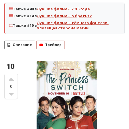
Также #48 в
Лучшие фильмы 2015 года
Также #14 в
Лучшие фильмы о братьях
Лучшие фильмы тёмного фэнтези:
Также #10 в
зловещая сторона магии
Описание
Трейлер
10
0