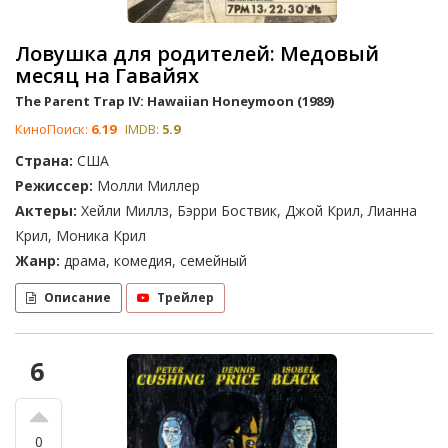
Ловушка для родителей: Медовый
месяц на Гавайях
The Parent Trap IV: Hawaiian Honeymoon (1989)
КиноПоиск:
6.19
IMDB:
5.9
Страна:
США
Режиссер:
Молли Миллер
Актеры:
Хейли Миллз, Бэрри Боствик, Джой Крил, Лианна
Крил, Моника Крил
Жанр:
драма, комедия, семейный
Описание
Трейлер
6
0