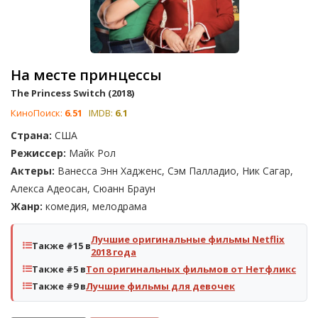
На месте принцессы
The Princess Switch (2018)
КиноПоиск:
6.51
IMDB:
6.1
Страна:
США
Режиссер:
Майк Рол
Актеры:
Ванесса Энн Хадженс, Сэм Палладио, Ник Сагар,
Алекса Адеосан, Сюанн Браун
Жанр:
комедия, мелодрама
Лучшие оригинальные фильмы Netflix
Также #15 в
2018 года
Также #5 в
Топ оригинальных фильмов от Нетфликс
Также #9 в
Лучшие фильмы для девочек