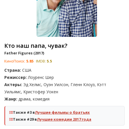
Кто наш папа, чувак?
Father Figures (2017)
КиноПоиск:
5.85
IMDB:
5.5
Страна:
США
Режиссер:
Лоуренс Шер
Актеры:
Эд Хелмс, Оуэн Уилсон, Гленн Клоуз, Кэтт
Уильямс, Кристофер Уокен
Жанр:
драма, комедия
Также #3 в
Лучшие фильмы о братьях
Также #29 в
Лучшие комедии 2017 года