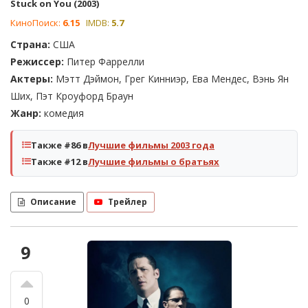
Stuck on You (2003)
КиноПоиск:
6.15
IMDB:
5.7
Страна:
США
Режиссер:
Питер Фаррелли
Актеры:
Мэтт Дэймон, Грег Кинниэр, Ева Мендес, Вэнь Ян
Ших, Пэт Кроуфорд Браун
Жанр:
комедия
Также #86 в
Лучшие фильмы 2003 года
Также #12 в
Лучшие фильмы о братьях
Описание
Трейлер
9
0