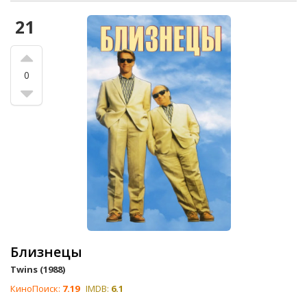
21
0
Близнецы
Twins (1988)
КиноПоиск:
7.19
IMDB:
6.1