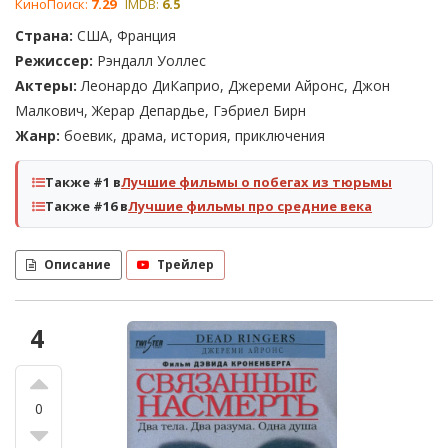
КиноПоиск:
7.29
IMDB:
6.5
Страна:
США, Франция
Режиссер:
Рэндалл Уоллес
Актеры:
Леонардо ДиКаприо, Джереми Айронс, Джон
Малкович, Жерар Депардье, Гэбриел Бирн
Жанр:
боевик, драма, история, приключения
Также #1 в
Лучшие фильмы о побегах из тюрьмы
Также #16 в
Лучшие фильмы про средние века
Описание
Трейлер
4
0