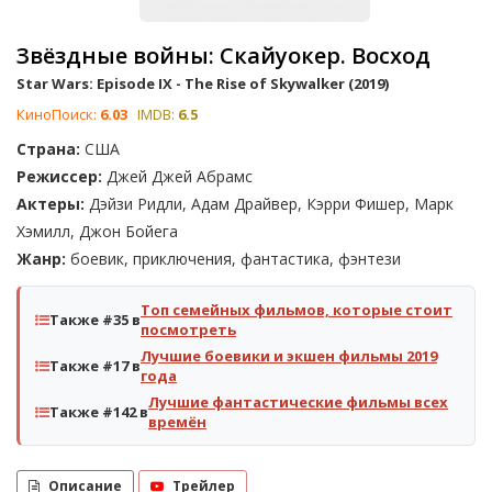
Звёздные войны: Скайуокер. Восход
Star Wars: Episode IX - The Rise of Skywalker (2019)
КиноПоиск:
6.03
IMDB:
6.5
Страна:
США
Режиссер:
Джей Джей Абрамс
Актеры:
Дэйзи Ридли, Адам Драйвер, Кэрри Фишер, Марк
Хэмилл, Джон Бойега
Жанр:
боевик, приключения, фантастика, фэнтези
Топ семейных фильмов, которые стоит
Также #35 в
посмотреть
Лучшие боевики и экшен фильмы 2019
Также #17 в
года
Лучшие фантастические фильмы всех
Также #142 в
времён
Описание
Трейлер