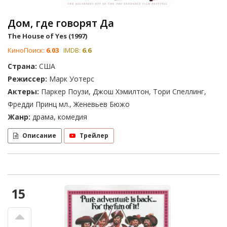
Дом, где говорят Да
The House of Yes (1997)
КиноПоиск:
6.03
IMDB:
6.6
Страна:
США
Режиссер:
Марк Уотерс
Актеры:
Паркер Поузи, Джош Хэмилтон, Тори Спеллинг,
Фредди Принц мл., Женевьев Бюжо
Жанр:
драма, комедия
Описание
Трейлер
15