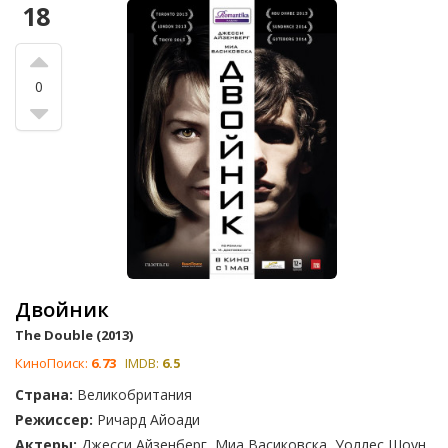
18
0
Двойник
The Double (2013)
КиноПоиск:
6.73
IMDB:
6.5
Страна:
Великобритания
Режиссер:
Ричард Айоади
Актеры:
Джесси Айзенберг, Миа Васиковска, Уоллес Шоун,