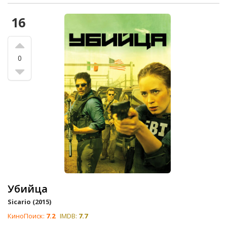
16
0
Убийца
Sicario (2015)
КиноПоиск:
7.2
IMDB:
7.7