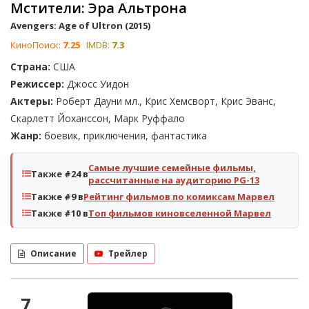
Мстители: Эра Альтрона
Avengers: Age of Ultron (2015)
КиноПоиск:
7.25
IMDB:
7.3
Страна:
США
Режиссер:
Джосс Уидон
Актеры:
Роберт Дауни мл., Крис Хемсворт, Крис Эванс,
Скарлетт Йоханссон, Марк Руффало
Жанр:
боевик, приключения, фантастика
Самые лучшие семейные фильмы,
Также #24 в
рассчитанные на аудиторию PG-13
Также #9 в
Рейтинг фильмов по комиксам Марвел
Также #10 в
Топ фильмов киновселенной Марвел
Описание
Трейлер
7