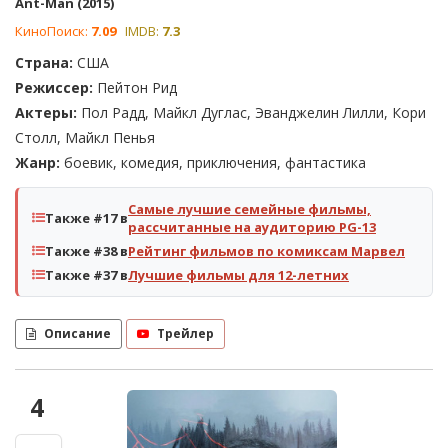
Ant-Man (2015)
КиноПоиск:
7.09
IMDB:
7.3
Страна:
США
Режиссер:
Пейтон Рид
Актеры:
Пол Радд, Майкл Дуглас, Эванджелин Лилли, Кори
Столл, Майкл Пенья
Жанр:
боевик, комедия, приключения, фантастика
Самые лучшие семейные фильмы,
Также #17 в
рассчитанные на аудиторию PG-13
Также #38 в
Рейтинг фильмов по комиксам Марвел
Также #37 в
Лучшие фильмы для 12-летних
Описание
Трейлер
4