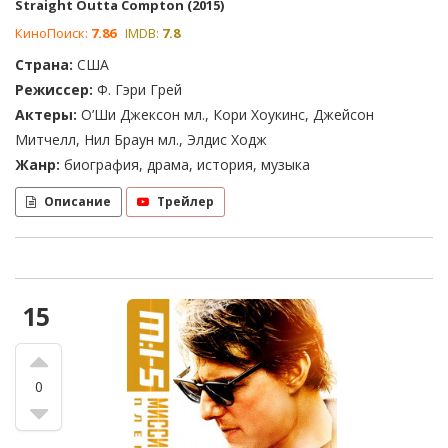
Straight Outta Compton (2015)
КиноПоиск:
7.86
IMDB:
7.8
Страна:
США
Режиссер:
Ф. Гэри Грей
Актеры:
О’Ши Джексон мл., Кори Хоукинс, Джейсон
Митчелл, Нил Браун мл., Элдис Ходж
Жанр:
биография, драма, история, музыка
Описание
Трейлер
15
0