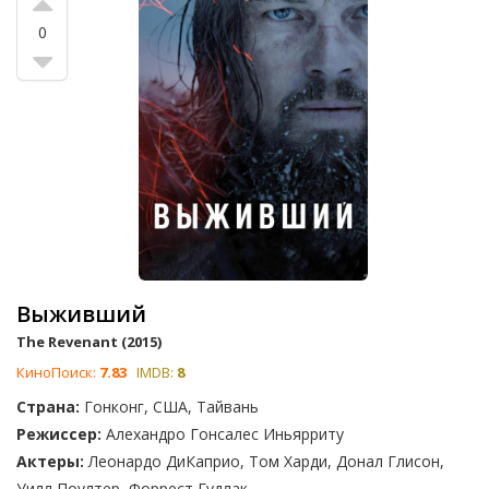
0
Выживший
The Revenant (2015)
КиноПоиск:
7.83
IMDB:
8
Страна:
Гонконг, США, Тайвань
Режиссер:
Алехандро Гонсалес Иньярриту
Актеры:
Леонардо ДиКаприо, Том Харди, Донал Глисон,
Уилл Поултер, Форрест Гудлак