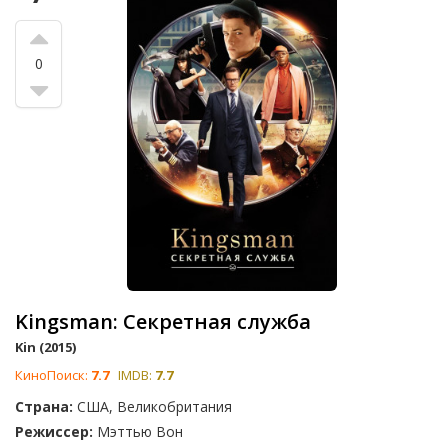
0
Kingsman: Секретная служба
Kin (2015)
КиноПоиск:
7.7
IMDB:
7.7
Страна:
США, Великобритания
Режиссер:
Мэттью Вон