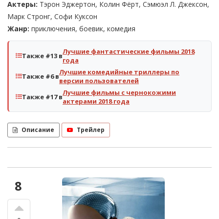
Актеры:
Тэрон Эджертон, Колин Фёрт, Сэмюэл Л. Джексон,
Марк Стронг, Софи Куксон
Жанр:
приключения, боевик, комедия
Лучшие фантастические фильмы 2018
Также #13 в
года
Лучшие комедийные триллеры по
Также #6 в
версии пользователей
Лучшие фильмы с чернокожими
Также #17 в
актерами 2018 года
Описание
Трейлер
8