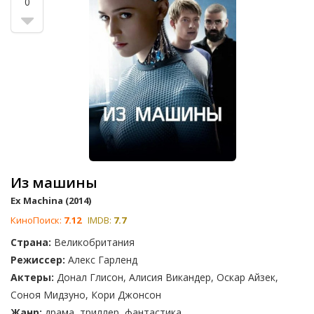
0
Из машины
Ex Machina (2014)
КиноПоиск:
7.12
IMDB:
7.7
Страна:
Великобритания
Режиссер:
Алекс Гарленд
Актеры:
Донал Глисон, Алисия Викандер, Оскар Айзек,
Соноя Мидзуно, Кори Джонсон
Жанр:
драма, триллер, фантастика