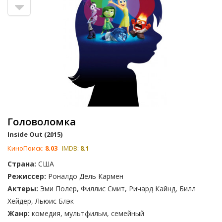
фантастических эпопей и даже документальных фильмов.
Поднимайте в рейтинге фильмы, которые, по вашему
мнению, являются лучшими лентами 2015 года, и опускайте
те, которые, по вашему мнению, вообще не должны были
выйти. Проверяйте обновления рейтинга, так как мы
продолжаем обновлять этот список с выходом последних
премьер и самых громких фильмов, чтобы определить
лучший фильм 2015 года.
Головоломка
Inside Out (2015)
КиноПоиск:
8.03
IMDB:
8.1
Страна:
США
Режиссер:
Роналдо Дель Кармен
Актеры:
Эми Полер, Филлис Смит, Ричард Кайнд, Билл
Хейдер, Льюис Блэк
Жанр:
комедия, мультфильм, семейный