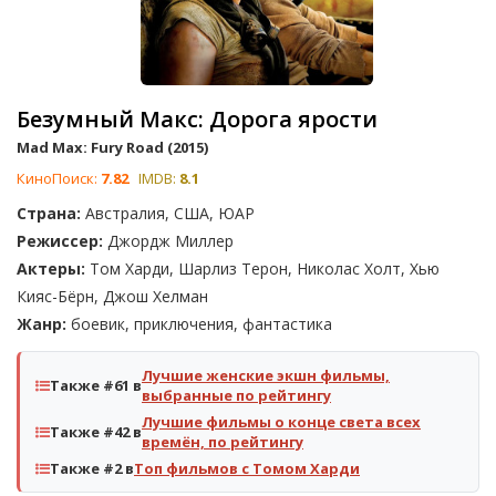
Безумный Макс: Дорога ярости
Mad Max: Fury Road (2015)
КиноПоиск:
7.82
IMDB:
8.1
Страна:
Австралия, США, ЮАР
Режиссер:
Джордж Миллер
Актеры:
Том Харди, Шарлиз Терон, Николас Холт, Хью
Кияс-Бёрн, Джош Хелман
Жанр:
боевик, приключения, фантастика
Лучшие женские экшн фильмы,
Также #61 в
выбранные по рейтингу
Лучшие фильмы о конце света всех
Также #42 в
времён, по рейтингу
Также #2 в
Топ фильмов с Томом Харди