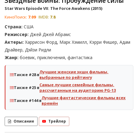
Звёздные войны: Пробуждение силы
Star Wars Episode VII: The Force Awakens (2015)
КиноПоиск:
7.09
IMDB:
7.8
Страна:
США
Режиссер:
Джей Джей Абрамс
Актеры:
Харрисон Форд, Марк Хэмилл, Кэрри Фишер, Адам
Драйвер, Дэйзи Ридли
Жанр:
боевик, приключения, фантастика
Лучшие женские экшн фильмы,
Также #28 в
выбранные по рейтингу
Самые лучшие семейные фильмы,
Также #25 в
рассчитанные на аудиторию PG-13
Лучшие фантастические фильмы всех
Также #144 в
времён
Описание
Трейлер