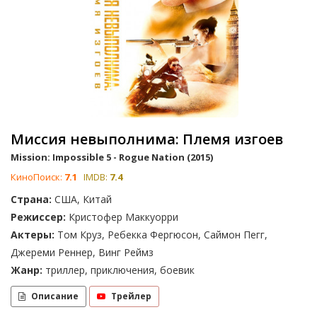
Миссия невыполнима: Племя изгоев
Mission: Impossible 5 - Rogue Nation (2015)
КиноПоиск:
7.1
IMDB:
7.4
Страна:
США, Китай
Режиссер:
Кристофер Маккуорри
Актеры:
Том Круз, Ребекка Фергюсон, Саймон Пегг,
Джереми Реннер, Винг Реймз
Жанр:
триллер, приключения, боевик
Описание
Трейлер