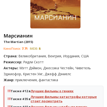
Марсианин
The Martian (2015)
КиноПоиск:
7.71
IMDB:
8
Страна:
Великобритания, Венгрия, Иордания, США
Режиссер:
Ридли Скотт
Актеры:
Мэтт Дэймон, Джессика Честейн, Чиветель
Эджиофор, Кристен Уиг, Джефф Дэниелс
Жанр:
приключения, фантастика
Также #12 в
Лучшие фильмы о гениях
Лучшие фильмы-катастрофы которые
Также #35 в
стоит посмотреть
Также #15 в
Лучшие фильмы чтобы подумать