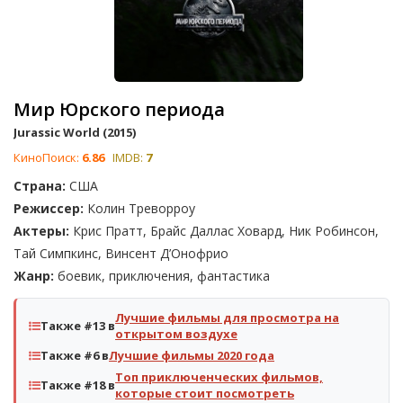
Мир Юрского периода
Jurassic World (2015)
КиноПоиск:
6.86
IMDB:
7
Страна:
США
Режиссер:
Колин Треворроу
Актеры:
Крис Пратт, Брайс Даллас Ховард, Ник Робинсон,
Тай Симпкинс, Винсент Д’Онофрио
Жанр:
боевик, приключения, фантастика
Лучшие фильмы для просмотра на
Также #13 в
открытом воздухе
Также #6 в
Лучшие фильмы 2020 года
Топ приключенческих фильмов,
Также #18 в
которые стоит посмотреть