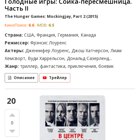
Голодные игры: Сойка-пересмешница.
Часть II
The Hunger Games: Mockingjay, Part 2 (2015)
КиноПоиск:
6.6
IMDB:
6.5
Страна:
США, Франция, Германия, Канада
Режиссер:
Фрэнсис Лоуренс
Актеры:
Дженнифер Лоуренс, Джош Хатчерсон, Лиам
Хемсворт, Вуди Харрельсон, Дональд Сазерленд...
Жанр:
триллер, фантастика, приключения, боевик
Описание
Трейлер
20
0