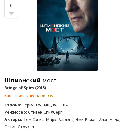
0
Шпионский мост
Bridge of Spies (2015)
КиноПоиск:
7.48
IMDB:
7.6
Страна:
Германия, Индия, США
Режиссер:
Стивен Спилберг
Актеры:
Том Хэнкс, Марк Райлэнс, Эми Райан, Алан Алда,
Остин Стоуэлл