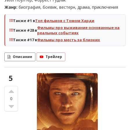
Жанр:
биография, боевик, вестерн, драма, приключения
Также #1 в
Топ фильмов с Томом Харди
Фильмы про выживание основанные на
Также #28 в
реальных событиях
Также #17 в
Фильмы про месть за близких
Описание
Трейлер
5
0