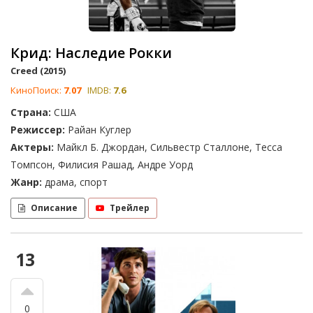
Крид: Наследие Рокки
Creed (2015)
КиноПоиск:
7.07
IMDB:
7.6
Страна:
США
Режиссер:
Райан Куглер
Актеры:
Майкл Б. Джордан, Сильвестр Сталлоне, Тесса
Томпсон, Филисия Рашад, Андре Уорд
Жанр:
драма, спорт
Описание
Трейлер
13
0