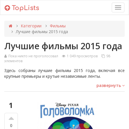
TopLists
Toggl
navig
Категории
Фильмы
Лучшие фильмы 2015 года
Лучшие фильмы 2015 года
Пока никто не проголосовал
1 049 просмотров
98
элементов
Здесь собраны лучшие фильмы 2015 года, включая все
крупные премьеры и крутые независимые ленты.
Каждый год Голливуд пытается превзойти себя, выпуская
развернуть
все новые и новые фильмы, долгожданные продолжения и
перезапуски старых любимых лент. И 2015 год не стал
исключением! Блокбастеры такие как 'Снайпер', '50
1
оттенков серого', 'Kingsman: Секретная служба' включены в
этот список.
Здесь вы найдете различные жанры: от драм и
0
романтических комедий до триллеров, научно-