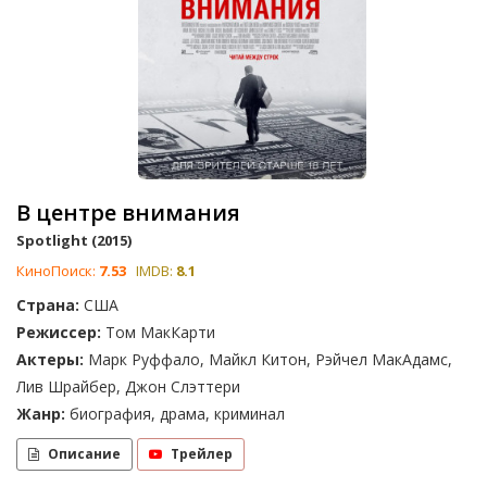
В центре внимания
Spotlight (2015)
КиноПоиск:
7.53
IMDB:
8.1
Страна:
США
Режиссер:
Том МакКарти
Актеры:
Марк Руффало, Майкл Китон, Рэйчел МакАдамс,
Лив Шрайбер, Джон Слэттери
Жанр:
биография, драма, криминал
Описание
Трейлер