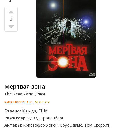
3
Мертвая зона
The Dead Zone (1983)
КиноПоиск:
7.2
IMDB:
7.2
Страна:
Канада, США
Режиссер:
Дэвид Кроненберг
Актеры:
Кристофер Уокен, Брук Эдамс, Том Скеррит,