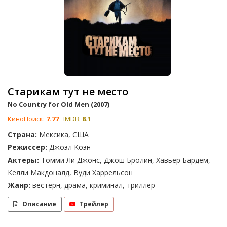
Старикам тут не место
No Country for Old Men (2007)
КиноПоиск:
7.77
IMDB:
8.1
Страна:
Мексика, США
Режиссер:
Джоэл Коэн
Актеры:
Томми Ли Джонс, Джош Бролин, Хавьер Бардем,
Келли Макдоналд, Вуди Харрельсон
Жанр:
вестерн, драма, криминал, триллер
Описание
Трейлер