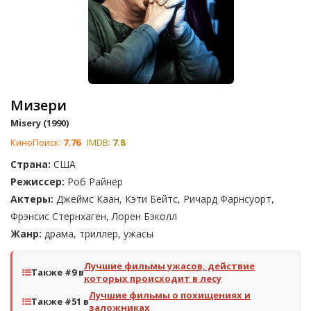
Мизери
Misery (1990)
КиноПоиск:
7.76
IMDB:
7.8
Страна:
США
Режиссер:
Роб Райнер
Актеры:
Джеймс Каан, Кэти Бейтс, Ричард Фарнсуорт,
Фрэнсис Стернхаген, Лорен Бэколл
Жанр:
драма, триллер, ужасы
Лучшие фильмы ужасов, действие
Также #9 в
которых происходит в лесу
Лучшие фильмы о похищениях и
Также #51 в
заложниках