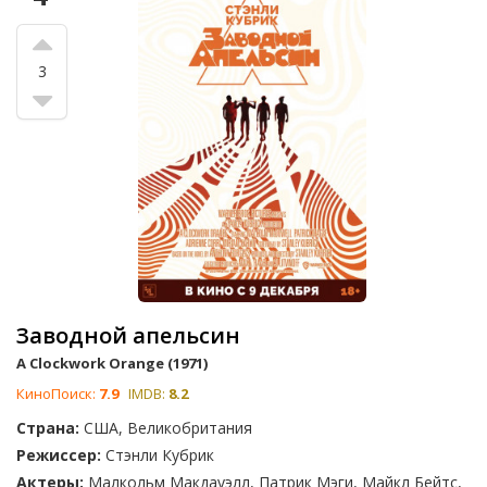
3
Заводной апельсин
A Clockwork Orange (1971)
КиноПоиск:
7.9
IMDB:
8.2
Страна:
США, Великобритания
Режиссер:
Стэнли Кубрик
Актеры:
Малкольм Макдауэлл, Патрик Мэги, Майкл Бейтс,