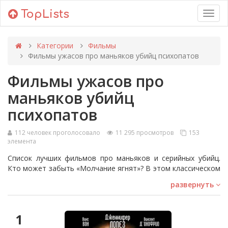
TopLists
Toggl
navig
Категории
Фильмы
Фильмы ужасов про маньяков убийц психопатов
Фильмы ужасов про
маньяков убийц
психопатов
112 человек проголосовало
11 295 просмотров
153
элемента
Список лучших фильмов про маньяков и серийных убийц.
Кто может забыть «Молчание ягнят»? В этом классическом
фильме 1990-х годов снимались два самых печально
развернуть
известных серийных убийцы фильмов с Буффало Биллом и,
конечно, Ганнибал Лектер, который был настолько
популярен, что про него удалось создать еще два фильма.
1
Другие известные фильмы о серийных убийцах — это