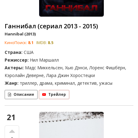
Ганнибал (сериал 2013 - 2015)
Hannibal (2013)
КиноПоиск:
8.1
IMDB:
8.5
Страна:
США
Режиссер:
Нил Маршалл
Актеры:
Мадс Миккельсен, Хью Дэнси, Лоренс Фишбёрн,
Кэролайн Деверне, Лара Джин Хоростецки
Жанр:
триллер, драма, криминал, детектив, ужасы
Описание
Трейлер
21