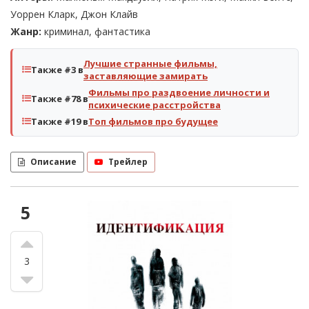
Уоррен Кларк, Джон Клайв
Жанр:
криминал, фантастика
Лучшие странные фильмы,
Также #3 в
заставляющие замирать
Фильмы про раздвоение личности и
Также #78 в
психические расстройства
Также #19 в
Топ фильмов про будущее
Описание
Трейлер
5
3