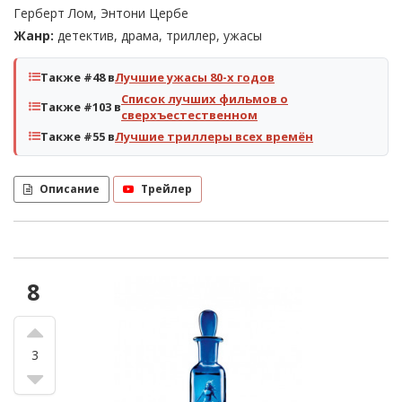
Герберт Лом, Энтони Цербе
Жанр:
детектив, драма, триллер, ужасы
Также #48 в
Лучшие ужасы 80-х годов
Список лучших фильмов о
Также #103 в
сверхъестественном
Также #55 в
Лучшие триллеры всех времён
Описание
Трейлер
8
3