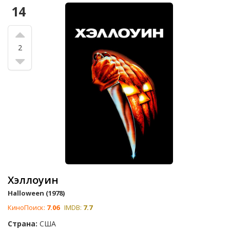
14
2
Хэллоуин
Halloween (1978)
КиноПоиск:
7.06
IMDB:
7.7
Страна:
США