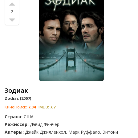
2
Зодиак
Zodiac (2007)
КиноПоиск:
7.34
IMDB:
7.7
Страна:
США
Режиссер:
Дэвид Финчер
Актеры:
Джейк Джилленхол, Марк Руффало, Энтони