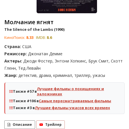
Молчание ягнят
The Silence of the Lambs (1990)
КиноПоиск:
8.33
IMDB:
8.6
Страна:
США
Режиссер:
Джонатан Демме
Актеры:
Джоди Фостер, Энтони Хопкинс, Брук Смит, Скотт
Гленн, Тед Левайн
Жанр:
детектив, драма, криминал, триллер, ужасы
Лучшие фильмы о похищениях и
Также #57 в
заложниках
Также #106 в
Самые пересматриваемые фильмы
Также #3 в
Лучшие фильмы ужасов всех времен
Описание
Трейлер