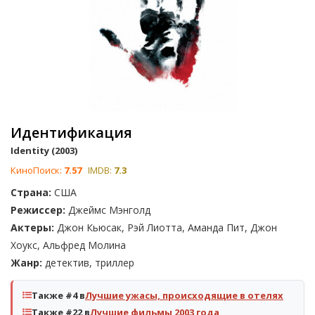
Идентификация
Identity (2003)
КиноПоиск:
7.57
IMDB:
7.3
Страна:
США
Режиссер:
Джеймс Мэнголд
Актеры:
Джон Кьюсак, Рэй Лиотта, Аманда Пит, Джон
Хоукс, Альфред Молина
Жанр:
детектив, триллер
Также #4 в
Лучшие ужасы, происходящие в отелях
Также #22 в
Лучшие фильмы 2003 года