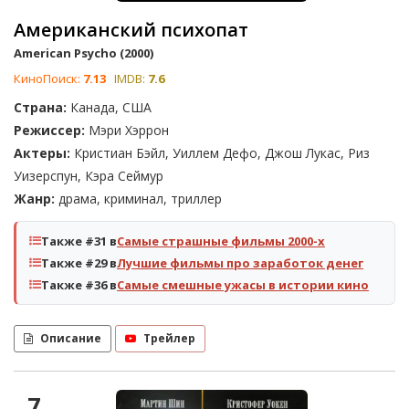
Американский психопат
American Psycho (2000)
КиноПоиск:
7.13
IMDB:
7.6
Страна:
Канада, США
Режиссер:
Мэри Хэррон
Актеры:
Кристиан Бэйл, Уиллем Дефо, Джош Лукас, Риз
Уизерспун, Кэра Сеймур
Жанр:
драма, криминал, триллер
Также #31 в
Самые страшные фильмы 2000-х
Также #29 в
Лучшие фильмы про заработок денег
Также #36 в
Самые смешные ужасы в истории кино
Описание
Трейлер
7