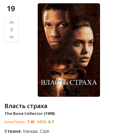
19
2
Власть страха
The Bone Collector (1999)
КиноПоиск:
7.43
IMDB:
6.7
Страна:
Канада, США