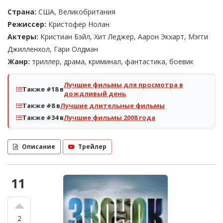
Страна:
США, Великобритания
Режиссер:
Кристофер Нолан
Актеры:
Кристиан Бэйл, Хит Леджер, Аарон Экхарт, Мэгги
Джилленхол, Гари Олдман
Жанр:
триллер, драма, криминал, фантастика, боевик
Лучшие фильмы для просмотра в
Также #18 в
дождливый день
Также #8 в
Лучшие длительные фильмы
Также #34 в
Лучшие фильмы 2008 года
Описание
Трейлер
11
2