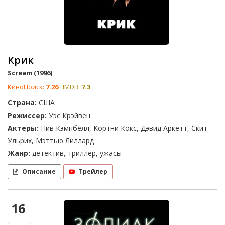
Крик
Scream (1996)
КиноПоиск:
7.26
IMDB:
7.3
Страна:
США
Режиссер:
Уэс Крэйвен
Актеры:
Нив Кэмпбелл, Кортни Кокс, Дэвид Аркетт, Скит
Ульрих, Мэттью Лиллард
Жанр:
детектив, триллер, ужасы
Описание
Трейлер
16