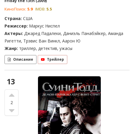
Friday the 13th (2009)
КиноПоиск:
5.9
IMDB:
5.5
Страна:
США
Режиссер:
Маркус Ниспел
Актеры:
Джаред Падалеки, Даниэль Панабэйкер, Аманда
Ригетти, Трэвис Ван Винкл, Аарон Ю
Жанр:
триллер, детектив, ужасы
Описание
Трейлер
13
2