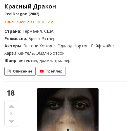
Красный Дракон
Red Dragon (2002)
КиноПоиск:
7.77
IMDB:
7.2
Страна:
Германия, США
Режиссер:
Бретт Рэтнер
Актеры:
Энтони Хопкинс, Эдвард Нортон, Рэйф Файнс,
Харви Кейтель, Эмили Уотсон
Жанр:
детектив, драма, триллер
Описание
Трейлер
18
2