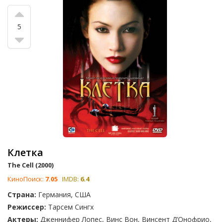
«Семь», в котором Кевин Спейси снялся в роли Джона Доу,
«Американский Психопат», который представил Кристиана
Бэйла как Патрика Бейтмена и «Основной инстинкт». Какой
5
фильм является лучшим? Вам решать! Выберите фильмы,
которые, по вашему мнению, должны быть высоко оценены
в этом топе.
Посмотрите также
Фильмы про раздвоение личности и
психические расстройства
Клетка
The Cell (2000)
КиноПоиск:
7.05
IMDB:
6.4
Страна:
Германия, США
Режиссер:
Тарсем Сингх
Актеры:
Дженнифер Лопес, Винс Вон, Винсент Д’Онофрио,