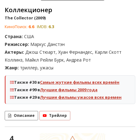
Коллекционер
The Collector (2009)
КиноПоиск:
6.6
IMDB:
6.3
Страна:
США
Режиссер:
Маркус Данстэн
Актеры:
Джош Стюарт, Хуан Фернандес, Карли Скотт
Коллинз, Майкл Рейли Бурк, Андреа Рот
Жанр:
триллер, ужасы
Также #30 в
Самые жуткие фильмы всех времён
Также #99 в
Лучшие фильмы 2009 года
Также #29 в
Лучшие фильмы ужасов всех времен
Описание
Трейлер
4