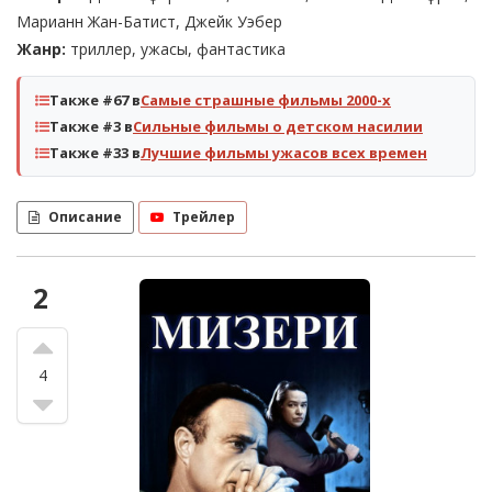
Марианн Жан-Батист, Джейк Уэбер
Жанр:
триллер, ужасы, фантастика
Также #67 в
Самые страшные фильмы 2000-х
Также #3 в
Сильные фильмы о детском насилии
Также #33 в
Лучшие фильмы ужасов всех времен
Описание
Трейлер
2
4