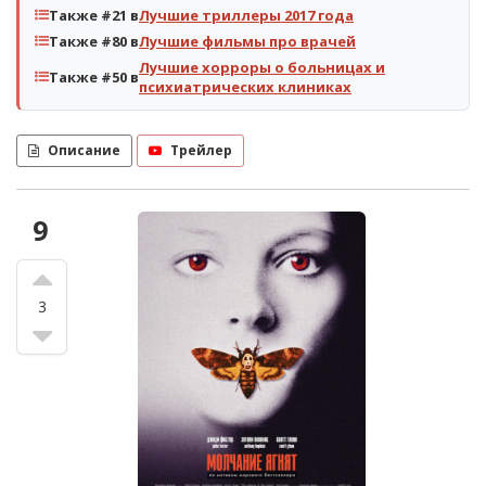
Также #21 в
Лучшие триллеры 2017 года
Также #80 в
Лучшие фильмы про врачей
Лучшие хорроры о больницах и
Также #50 в
психиатрических клиниках
Описание
Трейлер
9
3