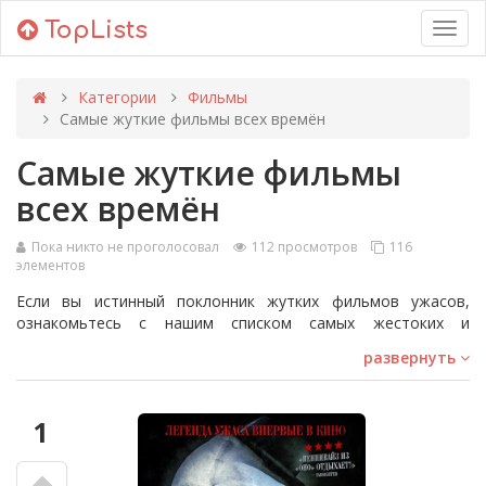
TopLists
Toggl
navig
Категории
Фильмы
Самые жуткие фильмы всех времён
Самые жуткие фильмы
всех времён
Пока никто не проголосовал
112 просмотров
116
элементов
Если вы истинный поклонник жутких фильмов ужасов,
ознакомьтесь с нашим списком самых жестоких и
запоминающихся фильмов всех времён. Эти фильмы
развернуть
переходят все границы экранного насилия, оставляя
неизгладимое впечатление своими интенсивными
спецэффектами и незабываемыми сценами. Они станут
1
отличным выбором для любителей ужаса в поисках по-
настоящему страшного просмотра.
Фильмы вроде Terrifier, Hostel и The Hills Have Eyes яркими