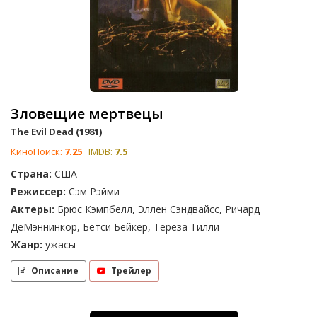
Зловещие мертвецы
The Evil Dead (1981)
КиноПоиск:
7.25
IMDB:
7.5
Страна:
США
Режиссер:
Сэм Рэйми
Актеры:
Брюс Кэмпбелл, Эллен Сэндвайсс, Ричард
ДеМэннинкор, Бетси Бейкер, Тереза Тилли
Жанр:
ужасы
Описание
Трейлер