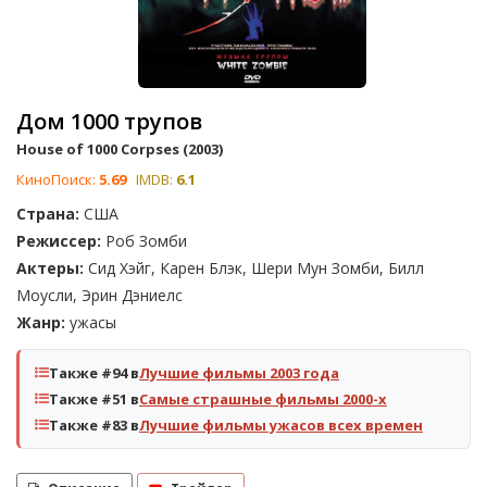
Дом 1000 трупов
House of 1000 Corpses (2003)
КиноПоиск:
5.69
IMDB:
6.1
Страна:
США
Режиссер:
Роб Зомби
Актеры:
Сид Хэйг, Карен Блэк, Шери Мун Зомби, Билл
Моусли, Эрин Дэниелс
Жанр:
ужасы
Также #94 в
Лучшие фильмы 2003 года
Также #51 в
Самые страшные фильмы 2000-х
Также #83 в
Лучшие фильмы ужасов всех времен