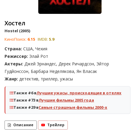
Хостел
Hostel (2005)
КиноПоиск:
6.15
IMDB:
5.9
Страна:
США, Чехия
Режиссер:
Элай Рот
Актеры:
Джей Эрнандес, Дерек Ричардсон, Эйтор
Гудйонссон, Барбара Неделякова, Ян Власак
Жанр:
детектив, триллер, ужасы
Также #6 в
Лучшие ужасы, происходящие в отелях
Также #73 в
Лучшие фильмы 2005 года
Также #29 в
Самые страшные фильмы 2000-х
Описание
Трейлер