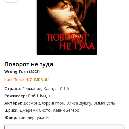
Поворот не туда
Wrong Turn (2003)
КиноПоиск:
6.7
IMDB:
6.1
Страна:
Германия, Канада, США
Режиссер:
Роб Шмидт
Актеры:
Десмонд Хэррингтон, Элиза Душку, Эммануэль
Шрики, Джереми Систо, Кевин Зегерс
Жанр:
триллер, ужасы