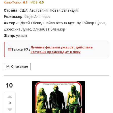
КиноПоиск:
6.1
IMDB:
6.5
Страна:
США, Австралия, Новая Зеландия
Режиссер:
Феде Альварес
Актеры:
Джейн Леви, Шайло Фернандес, Лу Тэйлор Пуччи,
Джессика Лукас, Элизабет Блэкмор
Жанр:
ужасы
Лучшие фильмы ужасов, действие
Также #7 в
которых происходит в лесу
Описание
10
0