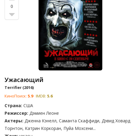
примерами успешно реализованного на экране сценария
0
полного ужасов. В Terrifier вы встретимся с Артом Клоуном,
жутким исполнителем смертельных приговоров. Hostel,
поставленный Эли Ротом, раскрывает дьявольский
подпольный мир пыток. The Hills Have Eyes, ремейк
оригинального фильма Уэса Крейвена, рассказывает о
свирепой борьбе за выживание семьи против уродливых
каннибалов в пустыне. Эти и другие картины ждут вас в
нашем рейтинге. Ваш голос поможет другим фанатам
ужасов найти следующий фильм для просмотра и отметить
работы, которые не скупятся на кровавые детали.
Ужасающий
Terrifier (2016)
КиноПоиск:
5.9
IMDB:
5.6
Страна:
США
Режиссер:
Дэмиен Леоне
Актеры:
Дженна Кэнелл, Саманта Скаффиди, Дэвид Ховард
Торнтон, Катрин Коркоран, Пуйа Мохсени...
Жанр:
ужасы