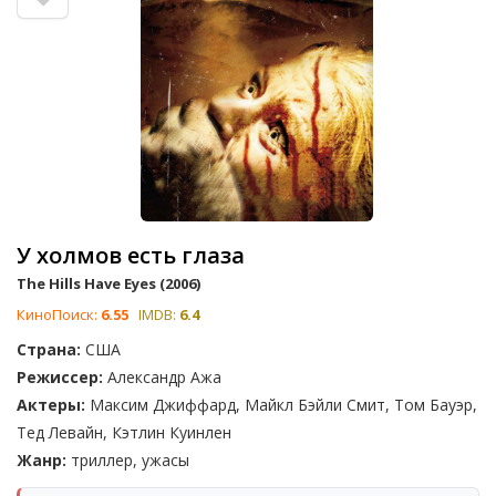
У холмов есть глаза
The Hills Have Eyes (2006)
КиноПоиск:
6.55
IMDB:
6.4
Страна:
США
Режиссер:
Александр Ажа
Актеры:
Максим Джиффард, Майкл Бэйли Смит, Том Бауэр,
Тед Левайн, Кэтлин Куинлен
Жанр:
триллер, ужасы