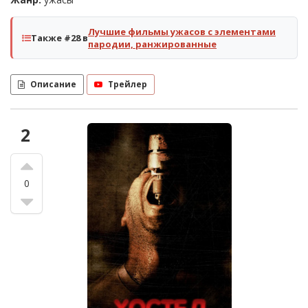
Лучшие фильмы ужасов с элементами
Также #28 в
пародии, ранжированные
Описание
Трейлер
2
0