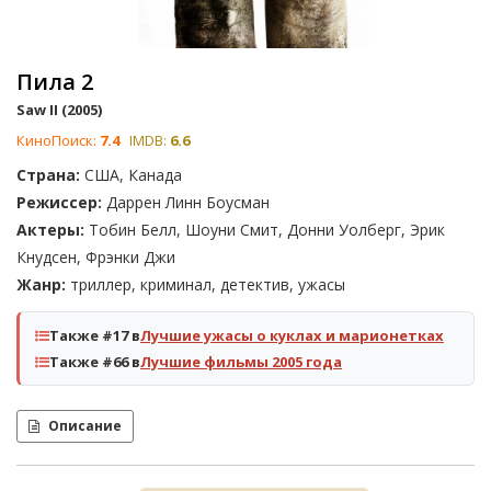
Пила 2
Saw II (2005)
КиноПоиск:
7.4
IMDB:
6.6
Страна:
США, Канада
Режиссер:
Даррен Линн Боусман
Актеры:
Тобин Белл, Шоуни Смит, Донни Уолберг, Эрик
Кнудсен, Фрэнки Джи
Жанр:
триллер, криминал, детектив, ужасы
Также #17 в
Лучшие ужасы о куклах и марионетках
Также #66 в
Лучшие фильмы 2005 года
Описание