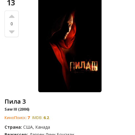
13
0
Пила 3
Saw III (2006)
КиноПоиск:
7
IMDB:
6.2
Страна:
США, Канада
Режиссер:
Даррен Линн Боусман