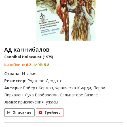
Ад каннибалов
Cannibal Holocaust (1979)
КиноПоиск:
6.2
IMDB:
5.8
Страна:
Италия
Режиссер:
Руджеро Деодато
Актеры:
Роберт Керман, Франческа Кьярди, Перри
Пирканен, Лука Барбарески, Сальваторе Базиле...
Жанр:
приключения, ужасы
Описание
Трейлер