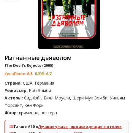
Изгнанные дьяволом
The Devil's Rejects (2005)
КиноПоиск:
6.5
IMDB:
6.7
Страна:
США, Германия
Режиссер:
Роб Зомби
Актеры:
Сид Хэйг, Билл Моусли, Шери Мун Зомби, Уильям
Форсайт, Кен Фори
Жанр:
криминал, вестерн
Также #10 в
Лучшие ужасы, происходящие в отелях