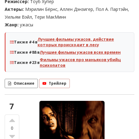
Режиссер:
Тоуб Хупер
Актеры:
Мэрилин Бёрнс, Аллен Дэнзигер, Пол А. Партэйн,
Уильям Вэйл, Тери МакМинн
Жанр:
ужасы
Лучшие фильмы ужасов, действие
Также #4 в
которых происходит в лесу
Также #88 в
Лучшие фильмы ужасов всех времен
Фильмы ужасов про маньяков убийц
Также #23 в
психопатов
Описание
Трейлер
7
0