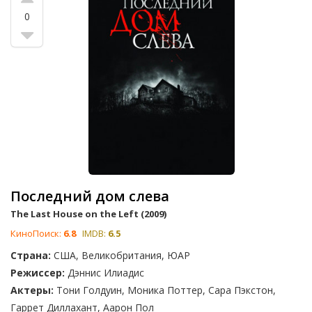
0
Последний дом слева
The Last House on the Left (2009)
КиноПоиск:
6.8
IMDB:
6.5
Страна:
США, Великобритания, ЮАР
Режиссер:
Дэннис Илиадис
Актеры:
Тони Голдуин, Моника Поттер, Сара Пэкстон,
Гаррет Диллахант, Аарон Пол