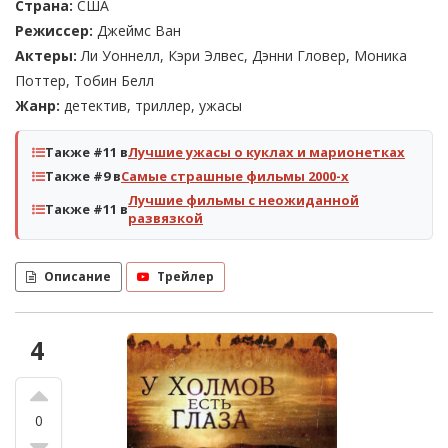
Страна:
США
Режиссер:
Джеймс Ван
Актеры:
Ли Уоннелл, Кэри Элвес, Дэнни Гловер, Моника
Поттер, Тобин Белл
Жанр:
детектив, триллер, ужасы
Также #11 в
Лучшие ужасы о куклах и марионетках
Также #9 в
Самые страшные фильмы 2000-х
Лучшие фильмы с неожиданной
Также #11 в
развязкой
Описание
Трейлер
4
0