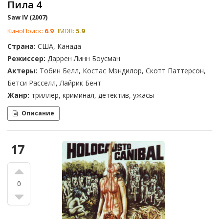
Пила 4
Saw IV (2007)
КиноПоиск:
6.9
IMDB:
5.9
Страна:
США, Канада
Режиссер:
Даррен Линн Боусман
Актеры:
Тобин Белл, Костас Мэндилор, Скотт Паттерсон,
Бетси Расселл, Лайрик Бент
Жанр:
триллер, криминал, детектив, ужасы
Описание
17
0