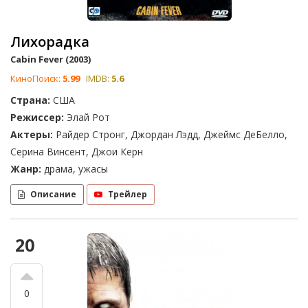
Лихорадка
Cabin Fever (2003)
КиноПоиск:
5.99
IMDB:
5.6
Страна:
США
Режиссер:
Элай Рот
Актеры:
Райдер Стронг, Джордан Лэдд, Джеймс ДеБелло,
Серина Винсент, Джои Керн
Жанр:
драма, ужасы
Описание
Трейлер
20
0