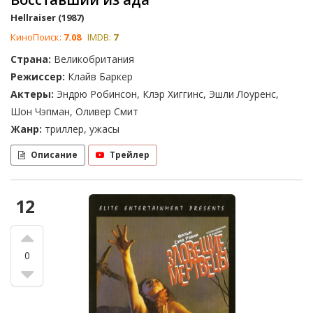
Hellraiser (1987)
КиноПоиск:
7.08
IMDB:
7
Страна:
Великобритания
Режиссер:
Клайв Баркер
Актеры:
Эндрю Робинсон, Клэр Хиггинс, Эшли Лоуренс,
Шон Чэпман, Оливер Смит
Жанр:
триллер, ужасы
Описание
Трейлер
12
0