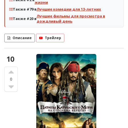
жизни
Также #79 в
Лучшие комедии для 13-летних
Лучшие фильмы для просмотра в
Также #20 в
дождливый день
Описание
Трейлер
10
0