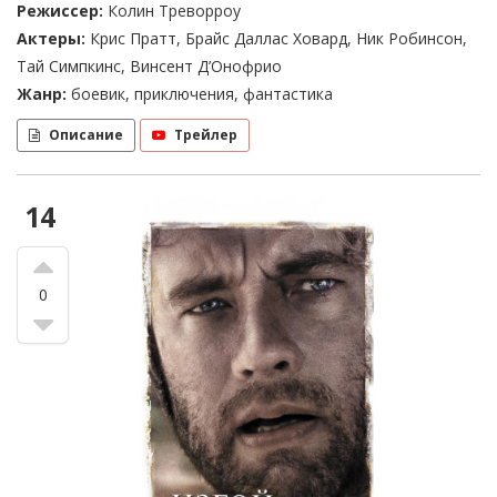
Режиссер:
Колин Треворроу
Актеры:
Крис Пратт, Брайс Даллас Ховард, Ник Робинсон,
Тай Симпкинс, Винсент Д’Онофрио
Жанр:
боевик, приключения, фантастика
Описание
Трейлер
14
0