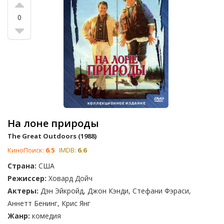
0
На лоне природы
The Great Outdoors (1988)
КиноПоиск:
6.5
IMDB:
6.6
Страна:
США
Режиссер:
Ховард Дойч
Актеры:
Дэн Эйкройд, Джон Кэнди, Стефани Фэраси,
Аннетт Бенинг, Крис Янг
Жанр:
комедия