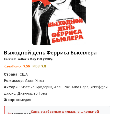
Выходной день Ферриса Бьюллера
Ferris Bueller's Day Off (1986)
КиноПоиск:
7.56
IMDB:
7.8
Страна:
США
Режиссер:
Джон Хьюз
Актеры:
Мэттью Бродерик, Алан Рак, Миа Сара, Джеффри
Джонс, Дженнифер Грей
Жанр:
комедия
Самые забавные фильмы о школьной
Также #2 в