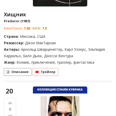
Хищник
Predator (1987)
КиноПоиск:
7.88
IMDB:
7.8
Страна:
Мексика, США
Режиссер:
Джон МакТирнан
Актеры:
Арнольд Шварценеггер, Карл Уэзерс, Эльпидия
Каррильо, Билл Дьюк, Джесси Вентура
Жанр:
боевик, приключения, триллер, фантастика
Описание
Трейлер
20
0