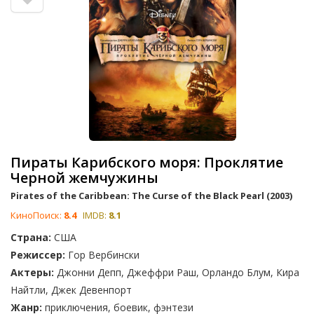
Пираты Карибского моря: Проклятие
Черной жемчужины
Pirates of the Caribbean: The Curse of the Black Pearl (2003)
КиноПоиск:
8.4
IMDB:
8.1
Страна:
США
Режиссер:
Гор Вербински
Актеры:
Джонни Депп, Джеффри Раш, Орландо Блум, Кира
Найтли, Джек Девенпорт
Жанр:
приключения, боевик, фэнтези