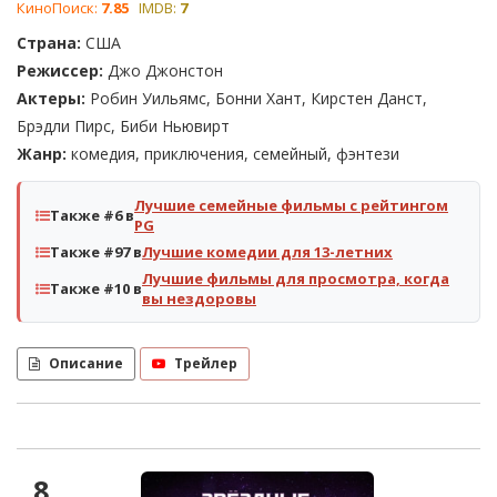
КиноПоиск:
7.85
IMDB:
7
Страна:
США
Режиссер:
Джо Джонстон
Актеры:
Робин Уильямс, Бонни Хант, Кирстен Данст,
Брэдли Пирс, Биби Ньювирт
Жанр:
комедия, приключения, семейный, фэнтези
Лучшие семейные фильмы с рейтингом
Также #6 в
PG
Также #97 в
Лучшие комедии для 13-летних
Лучшие фильмы для просмотра, когда
Также #10 в
вы нездоровы
Описание
Трейлер
8