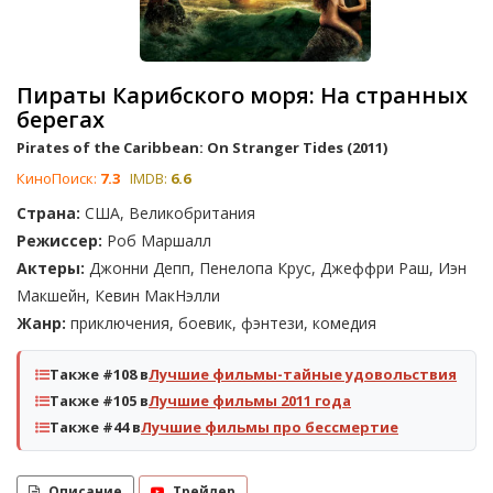
Пираты Карибского моря: На странных
берегах
Pirates of the Caribbean: On Stranger Tides (2011)
КиноПоиск:
7.3
IMDB:
6.6
Страна:
США, Великобритания
Режиссер:
Роб Маршалл
Актеры:
Джонни Депп, Пенелопа Крус, Джеффри Раш, Иэн
Макшейн, Кевин МакНэлли
Жанр:
приключения, боевик, фэнтези, комедия
Также #108 в
Лучшие фильмы-тайные удовольствия
Также #105 в
Лучшие фильмы 2011 года
Также #44 в
Лучшие фильмы про бессмертие
Описание
Трейлер