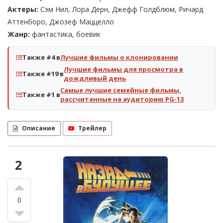
Актеры:
Сэм Нил, Лора Дерн, Джефф Голдблюм, Ричард
Аттенборо, Джозеф Маццелло
Жанр:
фантастика, боевик
Также #4 в
Лучшие фильмы о клонировании
Лучшие фильмы для просмотра в
Также #19 в
дождливый день
Самые лучшие семейные фильмы,
Также #1 в
рассчитанные на аудиторию PG-13
Описание
Трейлер
2
0