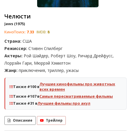
Челюсти
Jaws (1975)
КиноПоиск:
7.33
IMDB:
8
Страна:
США
Режиссер:
Стивен Спилберг
Актеры:
Рой Шайдер, Роберт Шоу, Ричард Дрейфусс,
Лоррэйн Гари, Мюррэй Хэмилтон
Жанр:
приключения, триллер, ужасы
Лучшие кинофильмы про животных
Также #100 в
всех времен
Также #107 в
Самые пересматриваемые фильмы
Также #31 в
Лучшие фильмы про акул
Описание
Трейлер