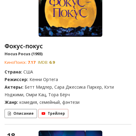
Фокус-покус
Hocus Pocus (1993)
КиноПоиск:
7.17
IMDB:
6.9
Страна:
США
Режиссер:
Кенни Ортега
Актеры:
Бетт Мидлер, Сара Джессика Паркер, Кэти
Нэджими, Омри Кац, Тора Бёрч
Жанр:
комедия, семейный, фэнтези
Описание
Трейлер
18