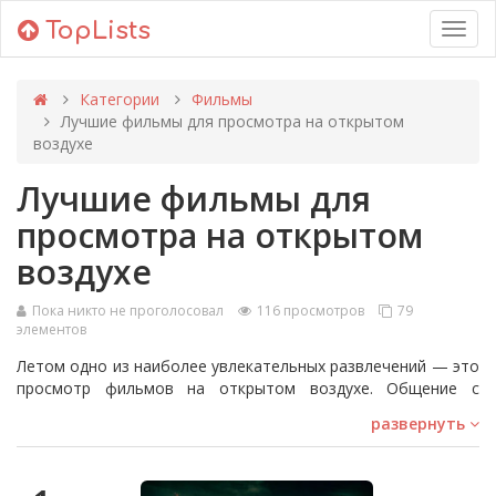
TopLists
Toggl
navig
Категории
Фильмы
Лучшие фильмы для просмотра на открытом
воздухе
Лучшие фильмы для
просмотра на открытом
воздухе
Пока никто не проголосовал
116 просмотров
79
элементов
Летом одно из наиболее увлекательных развлечений — это
просмотр фильмов на открытом воздухе. Общение с
друзьями под звездами, наслаждаясь вашим любимым
развернуть
фильмом, это невероятно весело. Но какой фильм будет
лучшим для такого просмотра?
И правда, существуют фильмы, которые особенно хорошо