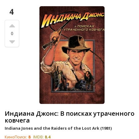
4
0
Индиана Джонс: В поисках утраченного
ковчега
Indiana Jones and the Raiders of the Lost Ark (1981)
КиноПоиск:
8
IMDB:
8.4