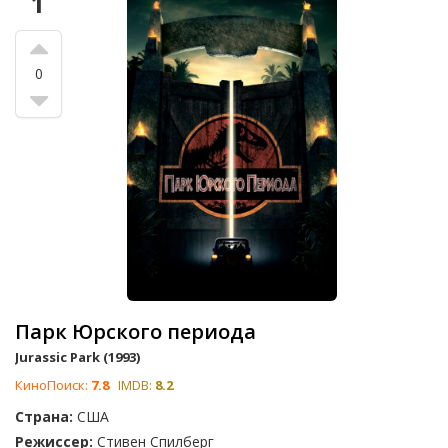
1
подходят для просмотра на открытом воздухе. Не важно
будете ли вы смотреть его с друзьями или незнакомцами,
они смогут подарить вам незабываемые впечатления.
0
В этом списке собраны лучшие фильмы для просмотра на
открытом воздухе. Голосуйте за ваш любимый фильм для
кинопоказа на свежем воздухе и добавляйте те, которые
отсутствуют.
Парк Юрского периода
Jurassic Park (1993)
КиноПоиск:
7.8
IMDB:
8.2
Страна:
США
Режиссер:
Стивен Спилберг