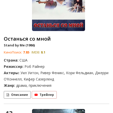
Останься со мной
Stand by Me (1986)
КиноПоиск:
7.85
IMDB:
8.1
Страна:
США
Режиссер:
Роб Райнер
Актеры:
Уил Уитон, Ривер Феникс, Кори Фельдман, Джерри
О’Коннелл, Кифер Сазерленд
Жанр:
драма, приключения
Описание
Трейлер