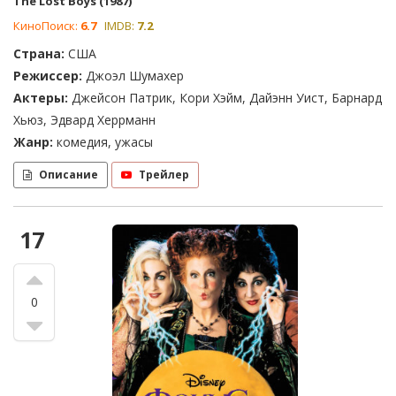
The Lost Boys (1987)
КиноПоиск:
6.7
IMDB:
7.2
Страна:
США
Режиссер:
Джоэл Шумахер
Актеры:
Джейсон Патрик, Кори Хэйм, Дайэнн Уист, Барнард
Хьюз, Эдвард Херрманн
Жанр:
комедия, ужасы
Описание
Трейлер
17
0