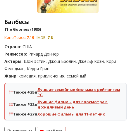
Балбесы
The Goonies (1985)
КиноПоиск:
7.19
IMDB:
7.8
Страна:
США
Режиссер:
Ричард Доннер
Актеры:
Шон Эстин, Джош Бролин, Джефф Коэн, Кори
Фельдман, Керри Грин
Жанр:
комедия, приключения, семейный
Лучшие семейные фильмы с рейтингом
Также #28 в
PG
Лучшие фильмы для просмотра в
Также #32 в
дождливый день
Также #27 в
Хорошие фильмы для 11-летних