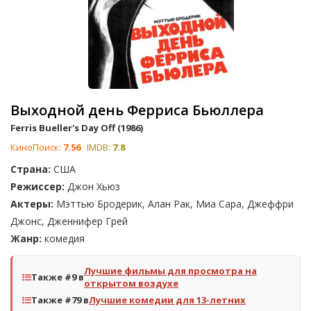
Выходной день Ферриса Бьюллера
Ferris Bueller's Day Off (1986)
КиноПоиск:
7.56
IMDB:
7.8
Страна:
США
Режиссер:
Джон Хьюз
Актеры:
Мэттью Бродерик, Алан Рак, Миа Сара, Джеффри
Джонс, Дженнифер Грей
Жанр:
комедия
Лучшие фильмы для просмотра на
Также #9 в
открытом воздухе
Также #79 в
Лучшие комедии для 13-летних