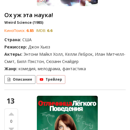
Ох уж эта наука!
Weird Science (1985)
КиноПоиск:
6.85
IMDB:
6.6
Страна:
США
Режиссер:
Джон Хьюз
Актеры:
Энтони Майкл Холл, Келли ЛеБрок, Илан Митчелл-
Смит, Билл Пэкстон, Сюзанн Снайдер
Жанр:
комедия, мелодрама, фантастика
Описание
Трейлер
13
0