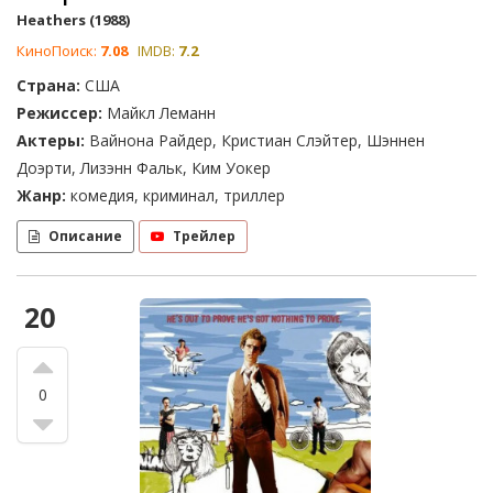
Heathers (1988)
КиноПоиск:
7.08
IMDB:
7.2
Страна:
США
Режиссер:
Майкл Леманн
Актеры:
Вайнона Райдер, Кристиан Слэйтер, Шэннен
Доэрти, Лизэнн Фальк, Ким Уокер
Жанр:
комедия, криминал, триллер
Описание
Трейлер
20
0