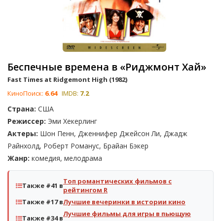
Беспечные времена в «Риджмонт Хай»
Fast Times at Ridgemont High (1982)
КиноПоиск:
6.64
IMDB:
7.2
Страна:
США
Режиссер:
Эми Хекерлинг
Актеры:
Шон Пенн, Дженнифер Джейсон Ли, Джадж
Райнхолд, Роберт Романус, Брайан Бэкер
Жанр:
комедия, мелодрама
Топ романтических фильмов с
Также #41 в
рейтингом R
Также #17 в
Лучшие вечеринки в истории кино
Лучшие фильмы для игры в пьющую
Также #34 в