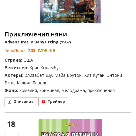
Приключения няни
Adventures in Babysitting (1987)
КиноПоиск:
7.33
IMDB:
6.9
Страна:
США
Режиссер:
Крис Коламбус
Актеры:
Элизабет Шу, Майа Брутон, Кит Куган, Энтони
Рэпп, Кэлвин Левелс
Жанр:
комедия, криминал, мелодрама, приключения
Описание
Трейлер
18