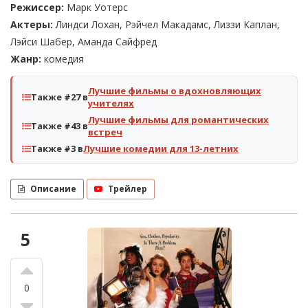
Режиссер:
Марк Уотерс
Актеры:
Линдси Лохан, Рэйчел Макадамс, Лиззи Каплан,
Лэйси Шабер, Аманда Сайфред
Жанр:
комедия
Лучшие фильмы о вдохновляющих
Также #27 в
учителях
Лучшие фильмы для романтических
Также #43 в
встреч
Также #3 в
Лучшие комедии для 13-летних
Описание
Трейлер
5
0