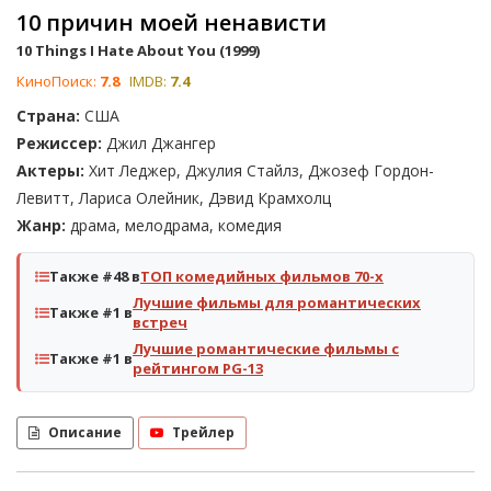
10 причин моей ненависти
10 Things I Hate About You (1999)
КиноПоиск:
7.8
IMDB:
7.4
Страна:
США
Режиссер:
Джил Джангер
Актеры:
Хит Леджер, Джулия Стайлз, Джозеф Гордон-
Левитт, Лариса Олейник, Дэвид Крамхолц
Жанр:
драма, мелодрама, комедия
Также #48 в
ТОП комедийных фильмов 70-х
Лучшие фильмы для романтических
Также #1 в
встреч
Лучшие романтические фильмы с
Также #1 в
рейтингом PG-13
Описание
Трейлер