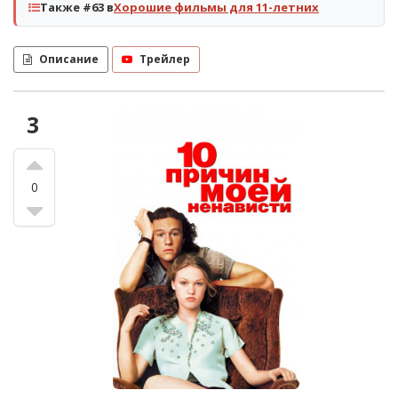
Также #63 в
Хорошие фильмы для 11-летних
Описание
Трейлер
3
0