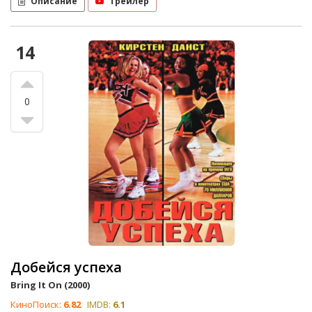
Описание
Трейлер
14
0
Добейся успеха
Bring It On (2000)
КиноПоиск:
6.82
IMDB:
6.1