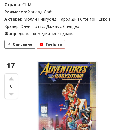
Страна:
США
Режиссер:
Ховард Дойч
Актеры:
Молли Рингуолд, Гарри Дин Стэнтон, Джон
Крайер, Энни Поттс, Джеймс Спэйдер
Жанр:
драма, комедия, мелодрама
Описание
Трейлер
17
0