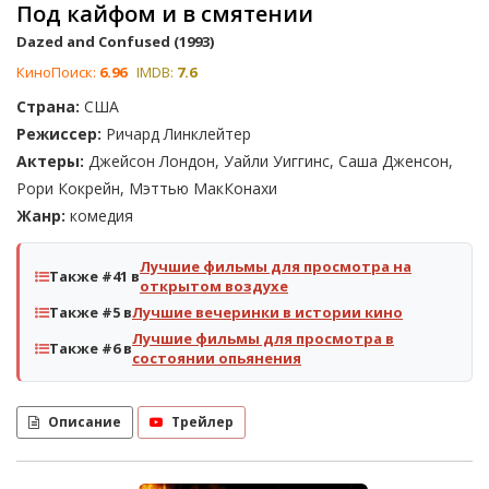
Под кайфом и в смятении
Dazed and Confused (1993)
КиноПоиск:
6.96
IMDB:
7.6
Страна:
США
Режиссер:
Ричард Линклейтер
Актеры:
Джейсон Лондон, Уайли Уиггинс, Саша Дженсон,
Рори Кокрейн, Мэттью МакКонахи
Жанр:
комедия
Лучшие фильмы для просмотра на
Также #41 в
открытом воздухе
Также #5 в
Лучшие вечеринки в истории кино
Лучшие фильмы для просмотра в
Также #6 в
состоянии опьянения
Описание
Трейлер