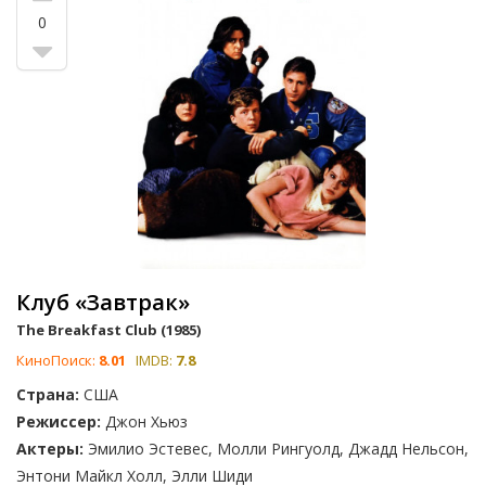
забавное и трогательное рассказ о школьной жизни.
0
Какая из этих комедий о школьной жизни вызывает у вас
наибольшее умиление? Не забывайте голосовать и
дополнять список недостающими в нем фильмами.
Наслаждайтесь просмотром и вспоминайте свои школьные
годы!
Клуб «Завтрак»
The Breakfast Club (1985)
КиноПоиск:
8.01
IMDB:
7.8
Страна:
США
Режиссер:
Джон Хьюз
Актеры:
Эмилио Эстевес, Молли Рингуолд, Джадд Нельсон,
Энтони Майкл Холл, Элли Шиди