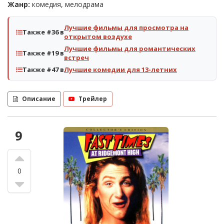
Жанр:
комедия, мелодрама
Лучшие фильмы для просмотра на
Также #36 в
открытом воздухе
Лучшие фильмы для романтических
Также #19 в
встреч
Также #47 в
Лучшие комедии для 13-летних
Описание
Трейлер
9
0