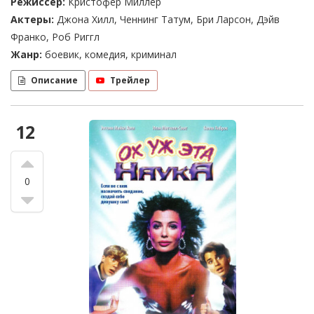
Режиссер:
Кристофер Миллер
Актеры:
Джона Хилл, Ченнинг Татум, Бри Ларсон, Дэйв
Франко, Роб Риггл
Жанр:
боевик, комедия, криминал
Описание
Трейлер
12
0