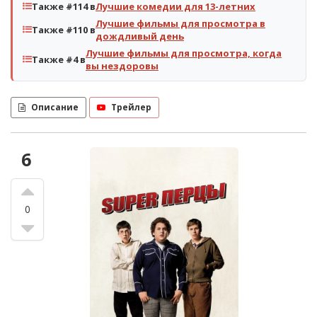
Также #114 в
Лучшие комедии для 13-летних
Лучшие фильмы для просмотра в
Также #110 в
дождливый день
Лучшие фильмы для просмотра, когда
Также #4 в
вы нездоровы
Описание
Трейлер
6
0