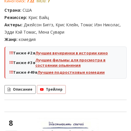
КиноПоиск:
7.22
IMDB:
7
Страна:
США
Режиссер:
Крис Вайц
Актеры:
Джейсон Биггз, Крис Клейн, Томас Иэн Николас,
Эдди Кэй Томас, Мена Сувари
Жанр:
комедия
Также #2 в
Лучшие вечеринки в истории кино
Лучшие фильмы для просмотра в
Также #3 в
состоянии опьянения
Также #49 в
Лучшие подростковые комедии
Описание
Трейлер
8