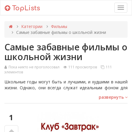
TopLists
Toggl
navig
Категории
Фильмы
Самые забавные фильмы о школьной жизни
Самые забавные фильмы о
школьной жизни
Пока никто не проголосовал
111 просмотров
111
элементов
Школьные годы могут быть и лучшими, и худшими в нашей
жизни. Однако, они всегда служат идеальным фоном для
смешных комедий. Фильмы из этого списка рассказывают о
развернуть
школьниках, ищущих любовь, переживающих пору
взросления и справляющихся с учебой.
Среди них встретится такие фильмы как 'Завтрак на траве',
1
'Без ума от Шер' и 'Запутавшись и озадаченный'. В каком-то
американские подростки под обещание постараться
лишиться девственности до выпускного. В другом —