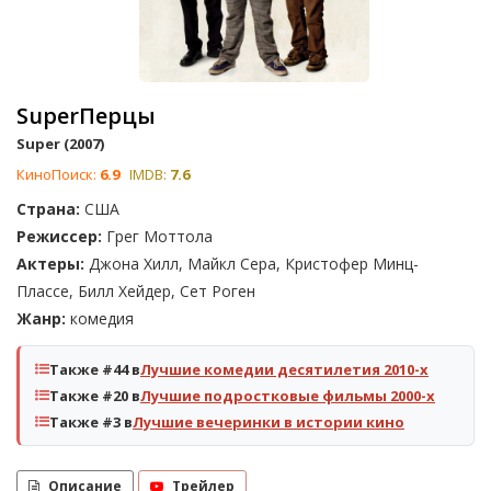
SuperПерцы
Super (2007)
КиноПоиск:
6.9
IMDB:
7.6
Страна:
США
Режиссер:
Грег Моттола
Актеры:
Джона Хилл, Майкл Сера, Кристофер Минц-
Плассе, Билл Хейдер, Сет Роген
Жанр:
комедия
Также #44 в
Лучшие комедии десятилетия 2010-х
Также #20 в
Лучшие подростковые фильмы 2000-х
Также #3 в
Лучшие вечеринки в истории кино
Описание
Трейлер