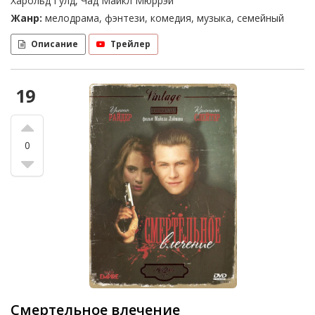
Харольд Гулд, Чад Майкл Мюррэй
Жанр:
мелодрама, фэнтези, комедия, музыка, семейный
Описание
Трейлер
19
0
Смертельное влечение