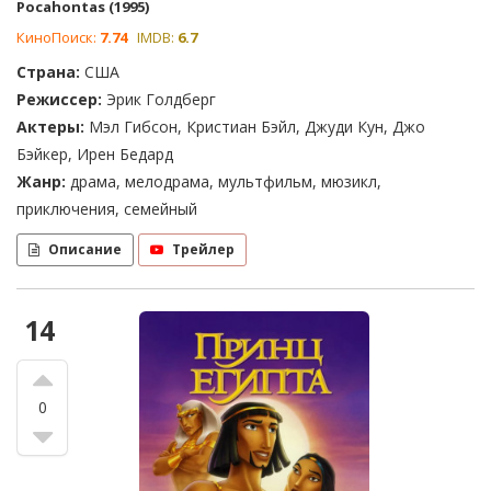
Pocahontas (1995)
КиноПоиск:
7.74
IMDB:
6.7
Страна:
США
Режиссер:
Эрик Голдберг
Актеры:
Мэл Гибсон, Кристиан Бэйл, Джуди Кун, Джо
Бэйкер, Ирен Бедард
Жанр:
драма, мелодрама, мультфильм, мюзикл,
приключения, семейный
Описание
Трейлер
14
0