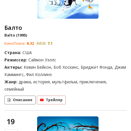
Балто
Balto (1995)
КиноПоиск:
8.32
IMDB:
7.1
Страна:
США
Режиссер:
Саймон Уэллс
Актеры:
Кевин Бейкон, Боб Хоскинс, Бриджит Фонда, Джим
Каммингс, Фил Коллинз
Жанр:
драма, история, мультфильм, приключения,
семейный
Описание
Трейлер
19