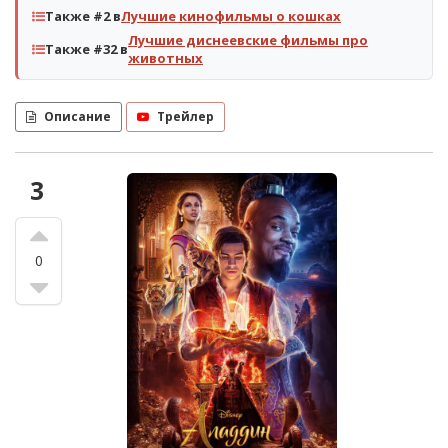
Также #2 в
Лучшие кинофильмы о кошках
Лучшие диснеевские фильмы про
Также #32 в
животных
Описание
Трейлер
3
0