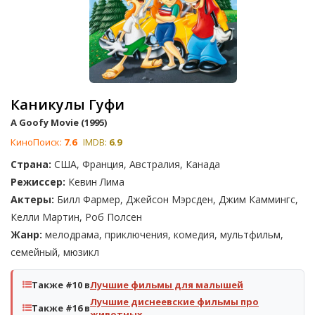
Каникулы Гуфи
A Goofy Movie (1995)
КиноПоиск:
7.6
IMDB:
6.9
Страна:
США, Франция, Австралия, Канада
Режиссер:
Кевин Лима
Актеры:
Билл Фармер, Джейсон Мэрсден, Джим Каммингс,
Келли Мартин, Роб Полсен
Жанр:
мелодрама, приключения, комедия, мультфильм,
семейный, мюзикл
Также #10 в
Лучшие фильмы для малышей
Лучшие диснеевские фильмы про
Также #16 в
животных