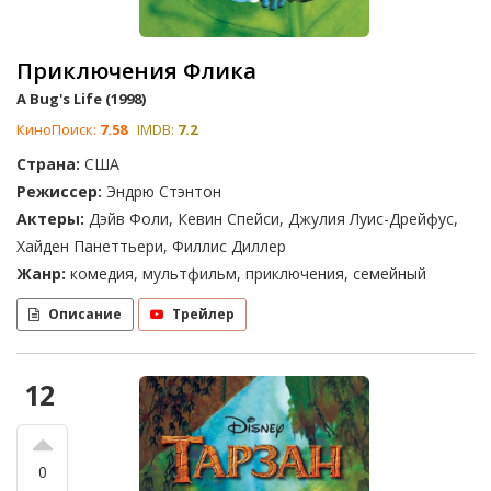
Приключения Флика
A Bug's Life (1998)
КиноПоиск:
7.58
IMDB:
7.2
Страна:
США
Режиссер:
Эндрю Стэнтон
Актеры:
Дэйв Фоли, Кевин Спейси, Джулия Луис-Дрейфус,
Хайден Панеттьери, Филлис Диллер
Жанр:
комедия, мультфильм, приключения, семейный
Описание
Трейлер
12
0