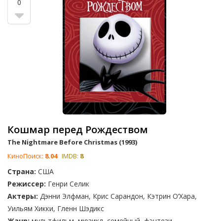
0
Кошмар перед Рождеством
The Nightmare Before Christmas (1993)
КиноПоиск:
8.04
IMDB:
8
Страна:
США
Режиссер:
Генри Селик
Актеры:
Дэнни Элфман, Крис Сарандон, Кэтрин О’Хара,
Уильям Хикки, Гленн Шэдикс
Жанр:
мультфильм, мюзикл, семейный, фэнтези