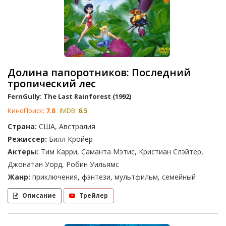
Долина папоротников: Последний
тропический лес
FernGully: The Last Rainforest (1992)
КиноПоиск:
7.8
IMDB:
6.5
Страна:
США, Австралия
Режиссер:
Билл Кройер
Актеры:
Тим Карри, Саманта Мэтис, Кристиан Слэйтер,
Джонатан Уорд, Робин Уильямс
Жанр:
приключения, фэнтези, мультфильм, семейный
Описание
Трейлер