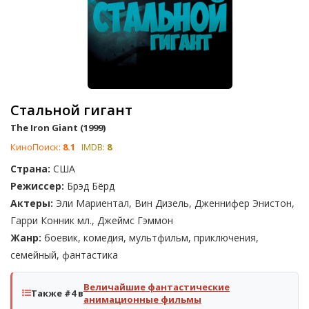
Стальной гигант
The Iron Giant (1999)
КиноПоиск:
8.1
IMDB:
8
Страна:
США
Режиссер:
Брэд Бёрд
Актеры:
Эли Мариентал, Вин Дизель, Дженнифер Энистон,
Гарри Конник мл., Джеймс Гэммон
Жанр:
боевик, комедия, мультфильм, приключения,
семейный, фантастика
Величайшие фантастические
Также #4 в
анимационные фильмы