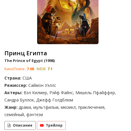
Принц Египта
The Prince of Egypt (1998)
КиноПоиск:
7.68
IMDB:
7.1
Страна:
США
Режиссер:
Саймон Уэллс
Актеры:
Вэл Килмер, Рэйф Файнс, Мишель Пфайффер,
Сандра Буллок, Джефф Голдблюм
Жанр:
драма, мультфильм, мюзикл, приключения,
семейный, фэнтези
Описание
Трейлер