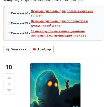
Лучшие фильмы для романтических
Также #46 в
встреч
Лучшие фильмы для просмотра в
Также #75 в
дождливый день
Самые грустные анимационные
Также #30 в
фильмы, заставляющие плакать
Описание
Трейлер
10
0