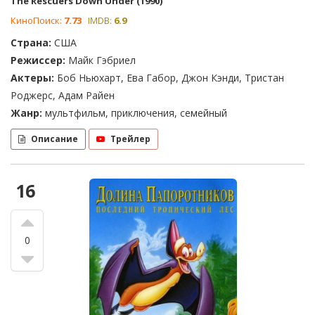
The Rescuers Down Under (1990)
КиноПоиск:
7.73
IMDB:
6.9
Страна:
США
Режиссер:
Майк Гэбриел
Актеры:
Боб Ньюхарт, Ева Габор, Джон Кэнди, Тристан
Роджерс, Адам Райен
Жанр:
мультфильм, приключения, семейный
Описание
Трейлер
16
0