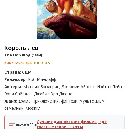
Король Лев
The Lion King (1994)
КиноПоиск:
8.8
IMDB:
8.5
Страна:
США
Режиссер:
Роб Минкофф
Актеры:
Мэттью Бродерик, Джереми Айронс, Нэйтан Лейн,
Эрни Сабелла, Джеймс Эрл Джонс
Жанр:
драма, приключения, фэнтези, мультфильм,
семейный, мюзикл
Лучшие диснеевские фильмы, где
Также #11 в
главные герои — коты