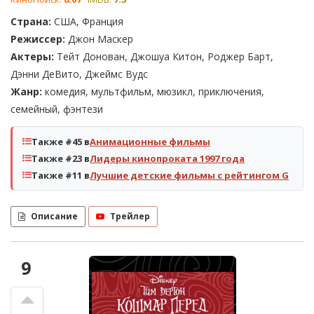
Страна:
США, Франция
Режиссер:
Джон Маскер
Актеры:
Тейт Донован, Джошуа Китон, Роджер Барт,
Дэнни ДеВито, Джеймс Вудс
Жанр:
комедия, мультфильм, мюзикл, приключения,
семейный, фэнтези
Также #45 в
Анимационные фильмы
Также #23 в
Лидеры кинопроката 1997 года
Также #11 в
Лучшие детские фильмы с рейтингом G
Описание
Трейлер
9