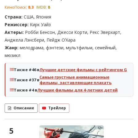
КиноПоиск:
8.3
IMDB:
8
Страна:
США, Япония
Режиссер:
Кирк Уайз
Актеры:
Робби Бенсон, Джесси Корти, Рекс Эверхарт,
Анджела Лэнсбери, Пейдж О’Хара
Жанр:
мелодрама, фэнтези, мультфильм, семейный,
мюзикл
Также #46 в
Лучшие детские фильмы с рейтингом G
Самые грустные анимационные
Также #37 в
фильмы, заставляющие плакать
Также #4 в
Лучшие фильмы для 4-летних детей
Описание
Трейлер
5