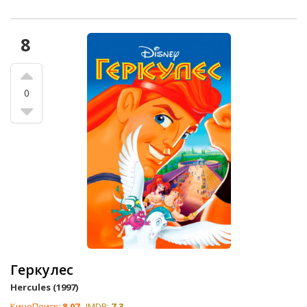
8
0
Геркулес
Hercules (1997)
КиноПоиск:
8.07
IMDB:
7.3