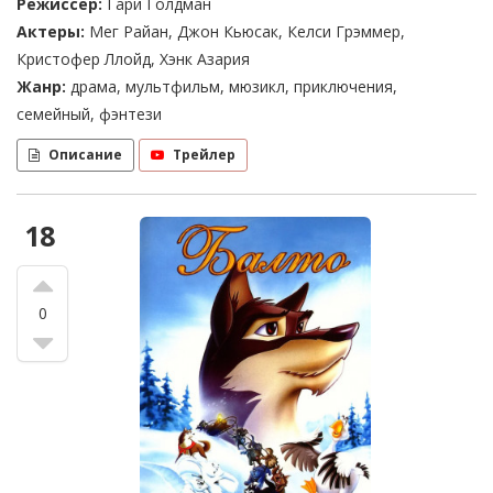
Режиссер:
Гари Голдман
Актеры:
Мег Райан, Джон Кьюсак, Келси Грэммер,
Кристофер Ллойд, Хэнк Азария
Жанр:
драма, мультфильм, мюзикл, приключения,
семейный, фэнтези
Описание
Трейлер
18
0