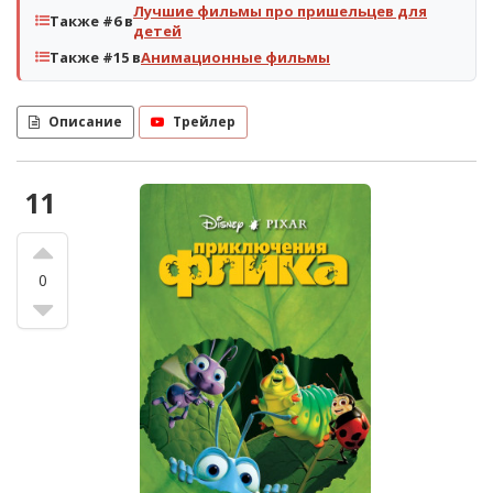
Лучшие фильмы про пришельцев для
Также #6 в
детей
Также #15 в
Анимационные фильмы
Описание
Трейлер
11
0