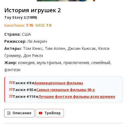
История игрушек 2
Toy Story 2 (1999)
КиноПоиск:
7.76
IMDB:
7.9
Страна:
США
Режиссер:
Ли Анкрич
Актеры:
Том Хэнкс, Тим Аллен, Джоан Кьюсак, Келси
Грэммер, Дон Риклз
Жанр:
комедия, мультфильм, приключения, семейный,
фэнтези
Также #8 в
Анимационные фильмы
Также #92 в
Самые смешные фильмы 90-х
Также #116 в
Лучшие фэнтези фильмы всех времен
Описание
Трейлер