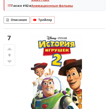
Также #82 в
Анимационные фильмы
Описание
Трейлер
7
0