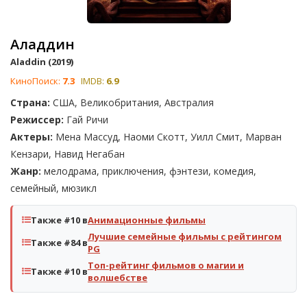
Аладдин
Aladdin (2019)
КиноПоиск:
7.3
IMDB:
6.9
Страна:
США, Великобритания, Австралия
Режиссер:
Гай Ричи
Актеры:
Мена Массуд, Наоми Скотт, Уилл Смит, Марван
Кензари, Навид Негабан
Жанр:
мелодрама, приключения, фэнтези, комедия,
семейный, мюзикл
Также #10 в
Анимационные фильмы
Лучшие семейные фильмы с рейтингом
Также #84 в
PG
Топ-рейтинг фильмов о магии и
Также #10 в
волшебстве