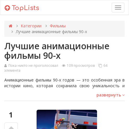
TopLists
Toggl
navig
Категории
Фильмы
Лучшие анимационные фильмы 90-х
Лучшие анимационные
фильмы 90-х
Пока никто не проголосовал
109 просмотров
64
элемента
Анимационные фильмы 90-х годов — это особенная эра в
истории кино, которая сохранила свою уникальность и
незабываемые образы до сих пор. В нашем списке собраны
развернуть
лучшие, по мнению наших пользователей, мультфильмы
того времени. Выбор базировался на критериях качества
анимации, уровня сценария, а также того, насколько
1
хорошо эти мультфильмы запомнились зрителям до сих
пор.
Примеры этих непередаваемых классиков включают такие