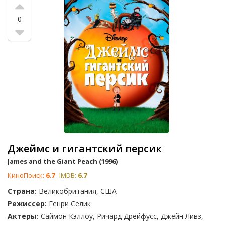
0
Джеймс и гигантский персик
James and the Giant Peach (1996)
КиноПоиск:
6.7
IMDB:
6.7
Страна:
Великобритания, США
Режиссер:
Генри Селик
Актеры:
Саймон Кэллоу, Ричард Дрейфусс, Джейн Ливз,