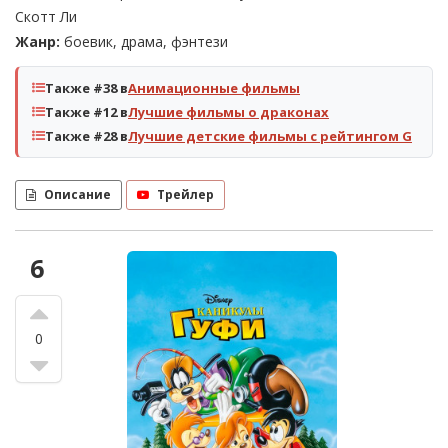
Скотт Ли
Жанр:
боевик, драма, фэнтези
Также #38 в
Анимационные фильмы
Также #12 в
Лучшие фильмы о драконах
Также #28 в
Лучшие детские фильмы с рейтингом G
Описание
Трейлер
6
0