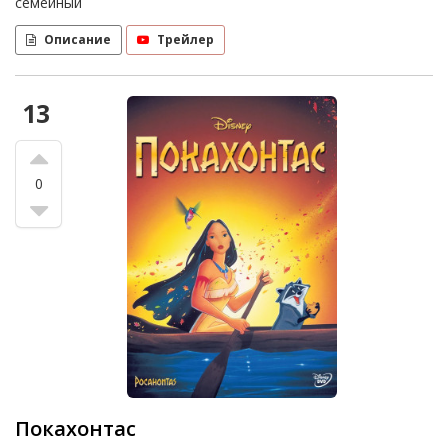
семейный
Описание
Трейлер
13
0
Покахонтас