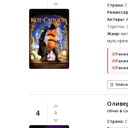
Страна:
С
Режиссер
Актеры:
А
Торнтон, 
Жанр:
мел
мультфиль
Также
Также
Также
Описа
Оливе
4
Oliver & C
0
Страна:
С