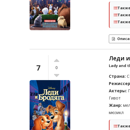
Также
Также
Также
Описа
Леди и
7
Lady and t
0
Страна:
С
Режиссер
Актеры:
П
Гивот
Жанр:
мел
мюзикл
Также