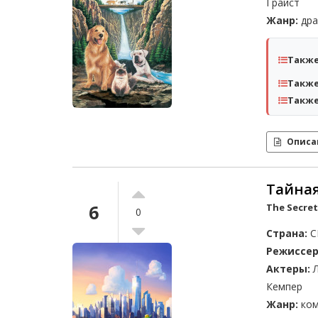
Грайст
Жанр:
дра
Также
Также
Также
Описа
Тайна
6
The Secret 
0
Страна:
С
Режиссер
Актеры:
Л
Кемпер
Жанр:
ком