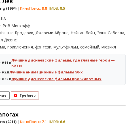
 Лев
ng (1994)
|
КиноПоиск:
8.8
IMDB:
8.5
ША
:
Роб Минкофф
эттью Бродерик, Джереми Айронс, Нэйтан Лейн, Эрни Сабелла,
рл Джонс
ма, приключения, фэнтези, мультфильм, семейный, мюзикл
Лучшие диснеевские фильмы, где главные герои —
 #11 в
коты
 #2 в
Лучшие анимационные фильмы 90-х
 #32 в
Лучшие диснеевские фильмы про животных
ние
Трейлер
сапогах
ts (2011)
|
КиноПоиск:
7.1
IMDB:
6.6