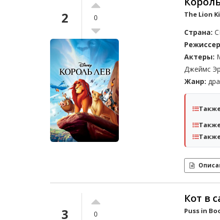
Король
2
The Lion Ki
0
Страна:
С
Режиссер
Актеры:
М
Джеймс Э
Жанр:
дра
Также
Также
Также
Описа
Кот в 
3
Puss in Boo
0