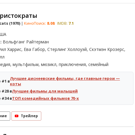
аристократы
cats (1970)
|
КиноПоиск:
8.08
IMDB:
7.1
ША
:
Вольфганг Райтерман
ил Харрис, Ева Габор, Стерлинг Холлоуэй, Скэтмэн Крозерс,
лл
едия, мультфильм, мюзикл, приключения, семейный
Лучшие диснеевские фильмы, где главные герои —
 #1 в
коты
 #28 в
Лучшие фильмы для малышей
 #34 в
ТОП комедийных фильмов 70-х
ние
Трейлер