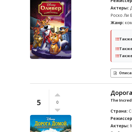
Режиссер
Актеры:
Д
Роско Ли 
Жанр:
ком
Также
Также
Также
Описа
Дорога
5
The Incredi
0
Страна:
С
Режиссер
Актеры:
М