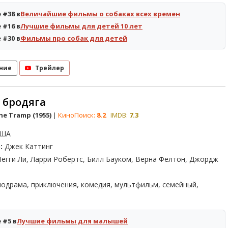
 #38 в
Величайшие фильмы о собаках всех времен
 #16 в
Лучшие фильмы для детей 10 лет
 #30 в
Фильмы про собак для детей
ние
Трейлер
 бродяга
he Tramp (1955)
|
КиноПоиск:
8.2
IMDB:
7.3
ША
:
Джек Каттинг
егги Ли, Ларри Робертс, Билл Бауком, Верна Фелтон, Джордж
одрама, приключения, комедия, мультфильм, семейный,
 #5 в
Лучшие фильмы для малышей