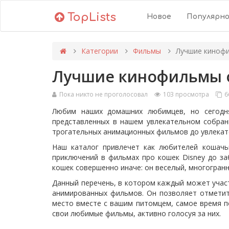
TopLists
Новое
Популярн
Категории
Фильмы
Лучшие кинофи
Лучшие кинофильмы 
Пока никто не проголосовал
103 просмотра
6
Любим наших домашних любимцев, но сегодня
представленных в нашем увлекательном собран
трогательных анимационных фильмов до увлекат
Наш каталог привлечет как любителей кошачь
приключений в фильмах про кошек Disney до за
кошек совершенно иначе: он веселый, многогранн
Данный перечень, в котором каждый может учас
анимированных фильмов. Он позволяет отметит
место вместе с вашим питомцем, самое время п
свои любимые фильмы, активно голосуя за них.