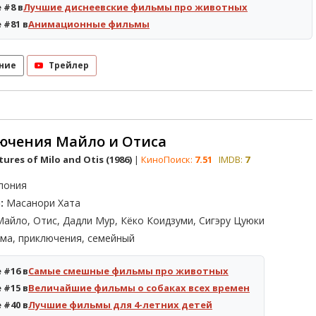
 #8 в
Лучшие диснеевские фильмы про животных
 #81 в
Анимационные фильмы
ние
Трейлер
ючения Майло и Отиса
ures of Milo and Otis (1986)
|
КиноПоиск:
7.51
IMDB:
7
пония
:
Масанори Хата
айло, Отис, Дадли Мур, Кёко Коидзуми, Сигэру Цуюки
ма, приключения, семейный
 #16 в
Самые смешные фильмы про животных
 #15 в
Величайшие фильмы о собаках всех времен
 #40 в
Лучшие фильмы для 4-летних детей