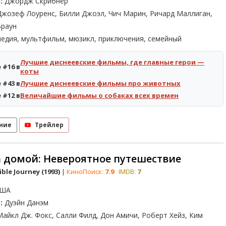
:
Джордж Скрибнер
жозеф Лоуренс, Билли Джоэл, Чич Марин, Ричард Маллиган,
Браун
едия, мультфильм, мюзикл, приключения, семейный
Лучшие диснеевские фильмы, где главные герои —
 #16 в
коты
 #43 в
Лучшие диснеевские фильмы про животных
 #12 в
Величайшие фильмы о собаках всех времен
ние
Трейлер
 домой: Невероятное путешествие
ble Journey (1993)
|
КиноПоиск:
7.9
IMDB:
7
ША
:
Дуэйн Данэм
айкл Дж. Фокс, Салли Филд, Дон Амичи, Роберт Хейз, Ким