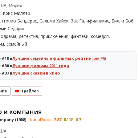
ША, Индия
:
Крис Миллер
нтонио Бандерас, Сальма Хайек, Зак Галифианакис, Билли Боб
Эми Седарис
одрама, детектив, приключения, фэнтези, комедия,
м, семейный
 #19 в
Лучшие семейные фильмы с рейтингом PG
 #30 в
Лучшие фильмы 2011 года
 #37 в
Лучшие сказки в кино
ние
Трейлер
р и компания
ompany (1988)
|
КиноПоиск:
7.87
IMDB:
6.7
ША