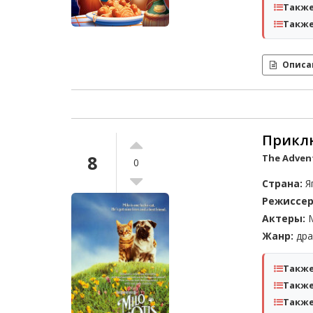
Также
Также
Описа
Прикл
8
The Advent
0
Страна:
Я
Режиссер
Актеры:
М
Жанр:
дра
Также
Также
Также