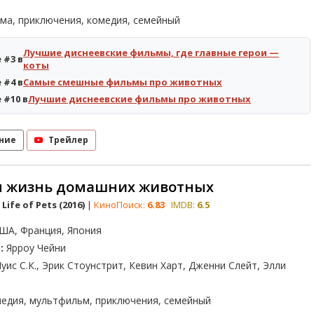
ма, приключения, комедия, семейный
Лучшие диснеевские фильмы, где главные герои —
 #3 в
коты
 #4 в
Самые смешные фильмы про животных
 #10 в
Лучшие диснеевские фильмы про животных
ние
Трейлер
я жизнь домашних животных
Life of Pets (2016)
|
КиноПоиск:
6.83
IMDB:
6.5
ША, Франция, Япония
:
Ярроу Чейни
уис С.К., Эрик Стоунстрит, Кевин Харт, Дженни Слейт, Элли
едия, мультфильм, приключения, семейный