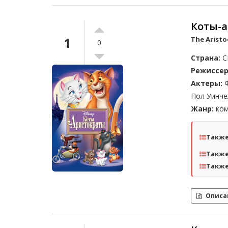
Коты-
1
The Aristo
0
Страна:
С
Режиссер
Актеры:
Ф
Пол Уинче
Жанр:
ком
Также
Также
Также
Описа