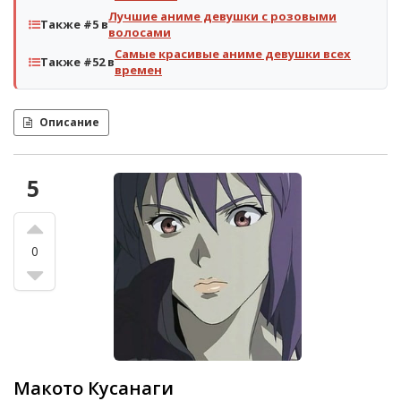
Лучшие аниме девушки с розовыми
Также #5 в
волосами
Самые красивые аниме девушки всех
Также #52 в
времен
Описание
5
0
Макото Кусанаги