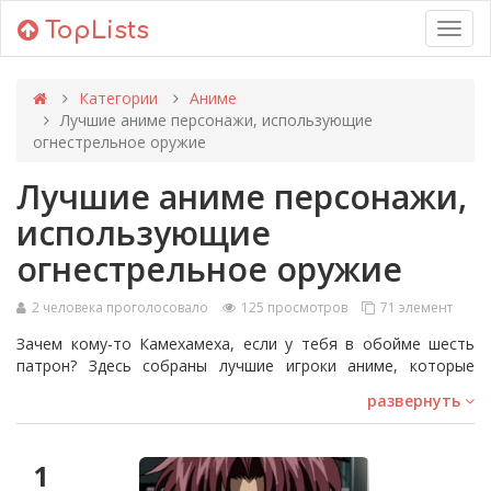
TopLists
Toggl
navig
Категории
Аниме
Лучшие аниме персонажи, использующие
огнестрельное оружие
Лучшие аниме персонажи,
использующие
огнестрельное оружие
2 человека проголосовало
125 просмотров
71 элемент
Зачем кому-то Камехамеха, если у тебя в обойме шесть
патрон? Здесь собраны лучшие игроки аниме, которые
используют огнестрельное оружие, по мнению таких же
развернуть
фанатов аниме, как и вы. Не важно, используют ли они
пистолет, снайперскую винтовку или что-то другое — если
персонаж использует огнестрельное оружие в качестве
1
основного оружия, он имеет все шансы оказаться в этом