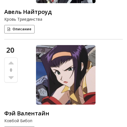
Авель Найтроуд
Кровь Триединства
Описание
20
0
Фэй Валентайн
Ковбой Бибоп