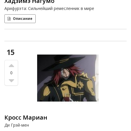
Хадзимэ Нагумо
Арифурэта: Сильнейший ремесленник в мире
Описание
15
0
Кросс Мариан
Ди Грэй-мен