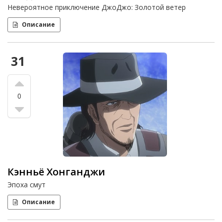
Невероятное приключение ДжоДжо: Золотой ветер
Описание
31
0
Кэнньё Хонганджи
Эпоха смут
Описание