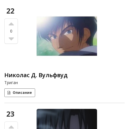
22
0
Николас Д. Вульфвуд
Триган
Описание
23