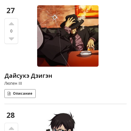
27
0
Дайсукэ Дзигэн
Люпен III
Описание
28