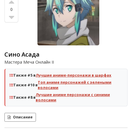
0
Сино Асада
Мастера Меча Онлайн II
Также #5 в
Лучшие аниме-персонажи в шарфах
Топ аниме персонажей с зелеными
Также #10 в
волосами
Лучшие аниме персонажи с синими
Также #8 в
волосами
Описание