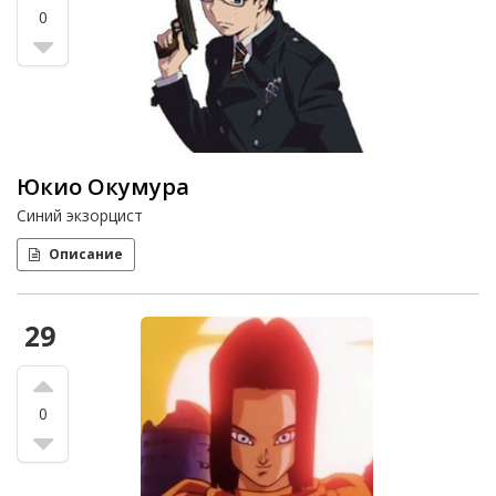
0
Юкио Окумура
Синий экзорцист
Описание
29
0