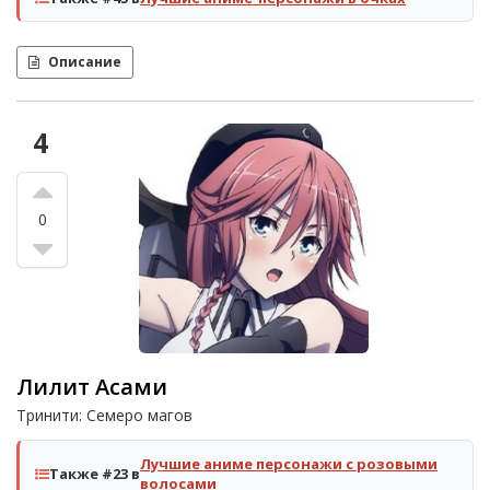
Описание
4
0
Лилит Асами
Тринити: Семеро магов
Лучшие аниме персонажи с розовыми
Также #23 в
волосами