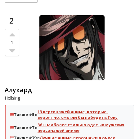
2
1
Алукард
Hellsing
13 персонажей аниме, которые,
Также #5 в
вероятно, смогли бы победить Гоку
36+ наиболее стильно одетых мужских
Также #7 в
персонажей аниме
Также #79 в
Лучшие аниме-персонажи в очках