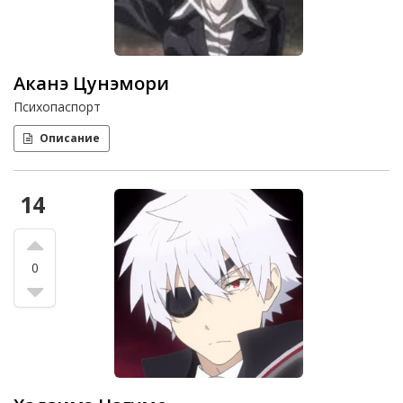
Аканэ Цунэмори
Психопаспорт
Описание
14
0