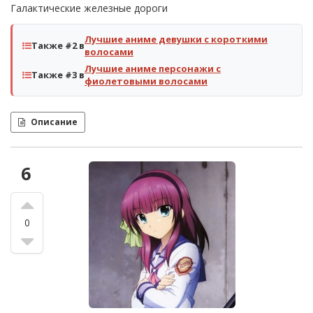
Галактические железные дороги
Лучшие аниме девушки с короткими
Также #2 в
волосами
Лучшие аниме персонажи с
Также #3 в
фиолетовыми волосами
Описание
6
0