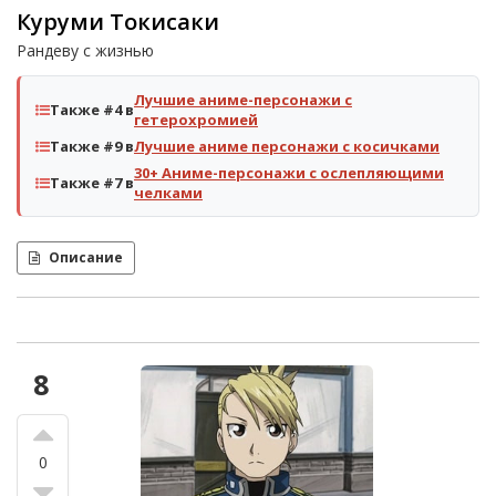
Куруми Токисаки
Рандеву с жизнью
Лучшие аниме-персонажи с
Также #4 в
гетерохромией
Также #9 в
Лучшие аниме персонажи с косичками
30+ Аниме-персонажи с ослепляющими
Также #7 в
челками
Описание
8
0