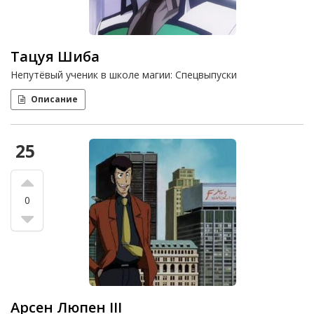
Тацуя Шиба
Непутёвый ученик в школе магии: Спецвыпуски
Описание
25
0
Арсен Люпен III