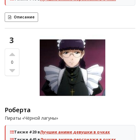
Описание
3
0
Роберта
Пираты «Чёрной лагуны»
Также #20 в
Лучшие аниме девушки в очках
Также #45 в
Лучшие аниме-персонажи в очках