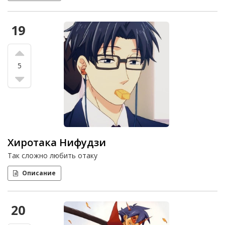
19
5
Хиротака Нифудзи
Так сложно любить отаку
Описание
20