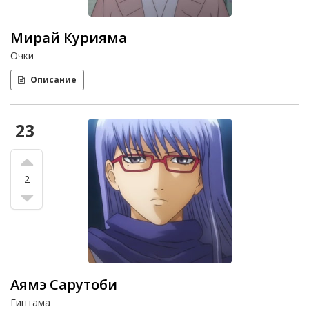
Мирай Курияма
Очки
Описание
23
2
Аямэ Сарутоби
Гинтама