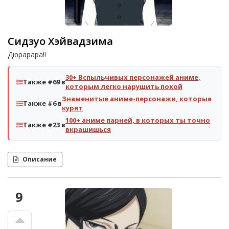
Сидзуо Хэйвадзима
Дюрарара!!
30+ Вспыльчивых персонажей аниме,
Также #69 в
которым легко нарушить покой
Знаменитые аниме-персонажи, которые
Также #6 в
курят
100+ аниме парней, в которых ты точно
Также #23 в
вкрашишься
Описание
9