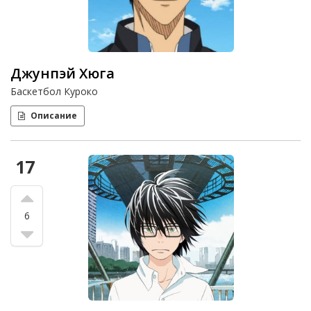
Джунпэй Хюга
Баскетбол Куроко
Описание
17
6