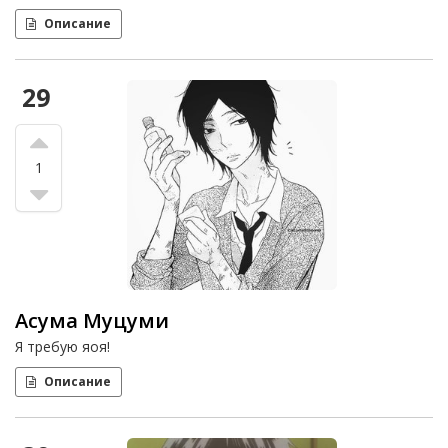
Описание
29
1
Асума Муцуми
Я требую яоя!
Описание