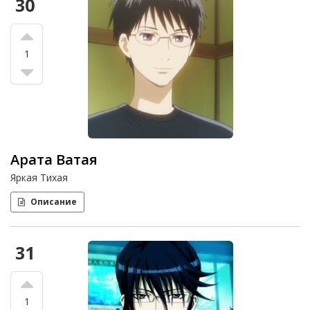
30
1
Арата Ватая
Яркая Тихая
Описание
31
1