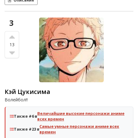
Описание
3
13
Кэй Цукисима
Волейбол!!
Величайшие высокие персонажи аниме
Также #6 в
всех времен
Самые умные персонажи аниме всех
Также #23 в
времен