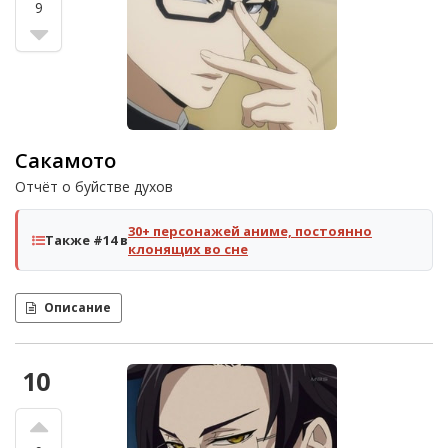
9
Сакамото
Отчёт о буйстве духов
30+ персонажей аниме, постоянно
Также #14 в
клонящих во сне
Описание
10