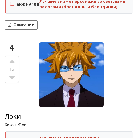
Лучшие аниме персонажи со светлыми
Также #18 в
волосами (блондины и блондинки)
Описание
4
13
Локи
Хвост Феи