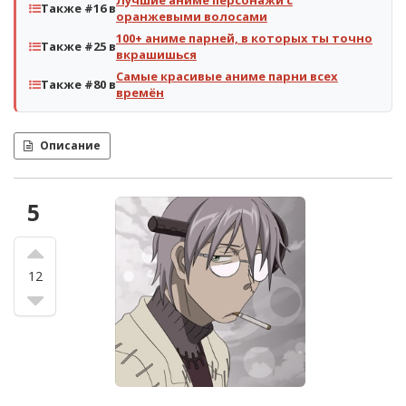
Лучшие аниме персонажи с
Также #16 в
оранжевыми волосами
100+ аниме парней, в которых ты точно
Также #25 в
вкрашишься
Самые красивые аниме парни всех
Также #80 в
времён
Описание
5
12