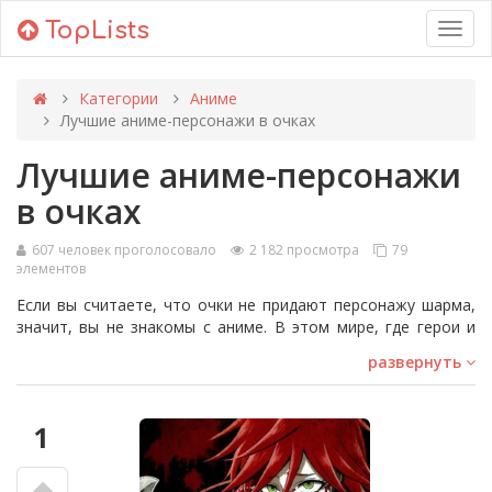
TopLists
Toggl
navig
Категории
Аниме
Лучшие аниме-персонажи в очках
Лучшие аниме-персонажи
в очках
607 человек проголосовало
2 182 просмотра
79
элементов
Если вы считаете, что очки не придают персонажу шарма,
значит, вы не знакомы с аниме. В этом мире, где герои и
злодеи одинаково искрят линзами своих стёкол, очки
развернуть
получают новые коннотации. Они становятся
неотъемлемым атрибутом характера, добавляя изюминку
образу и делая его неповторимым. Очки в аниме могут
1
быть и невинно милыми, и недюжинно зловещими — все
зависит от носителя и контекста.
Среди ярких примеров можно отметить Генго Икари из