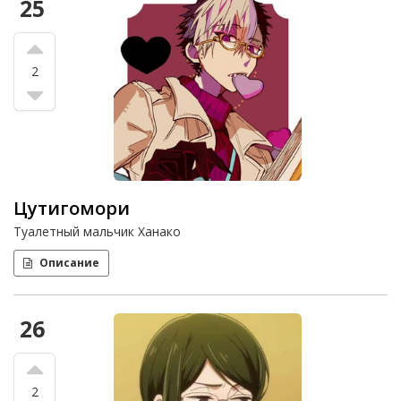
25
2
Цутигомори
Туалетный мальчик Ханако
Описание
26
2