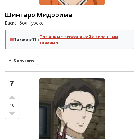
Шинтаро Мидорима
Баскетбол Куроко
Топ аниме-персонажей с зелёными
Также #11 в
глазами
Описание
7
10