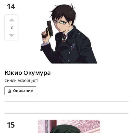
14
8
Юкио Окумура
Синий экзорцист
Описание
15