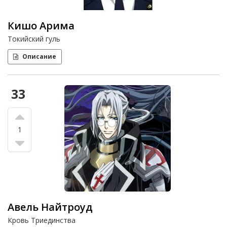
Кишо Арима
Токийский гуль
Описание
33
1
Авель Найтроуд
Кровь Триединства