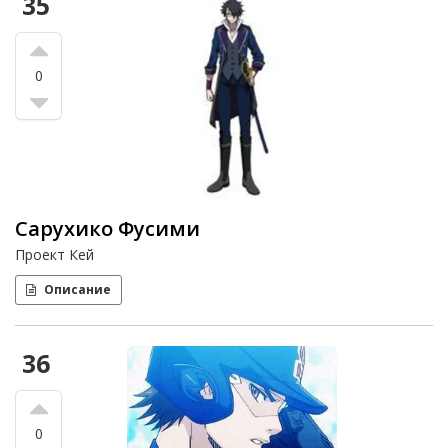
35
0
Сарухико Фусими
Проект Кей
Описание
36
0