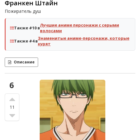
Франкен Штайн
Пожиратель душ
Лучшие аниме персонажи с серыми
Также #10 в
волосами
Знаменитые аниме-персонажи, которые
Также #4 в
курят
Описание
6
11