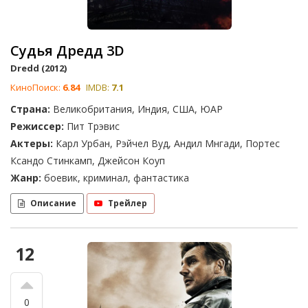
Судья Дредд 3D
Dredd (2012)
КиноПоиск:
6.84
IMDB:
7.1
Страна:
Великобритания, Индия, США, ЮАР
Режиссер:
Пит Трэвис
Актеры:
Карл Урбан, Рэйчел Вуд, Андил Мнгади, Портес
Ксандо Стинкамп, Джейсон Коуп
Жанр:
боевик, криминал, фантастика
Описание
Трейлер
12
0