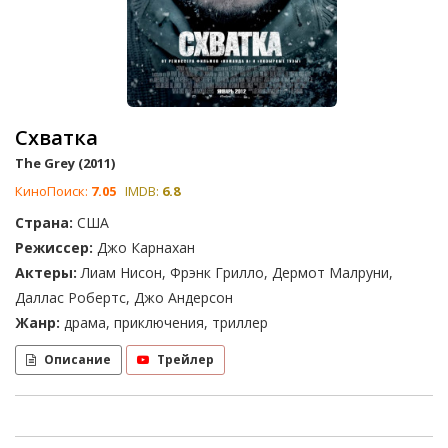
Схватка
The Grey (2011)
КиноПоиск:
7.05
IMDB:
6.8
Страна:
США
Режиссер:
Джо Карнахан
Актеры:
Лиам Нисон, Фрэнк Грилло, Дермот Малруни,
Даллас Робертс, Джо Андерсон
Жанр:
драма, приключения, триллер
Описание
Трейлер