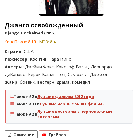
Джанго освобожденный
Django Unchained (2012)
КиноПоиск:
8.19
IMDB:
8.4
Страна:
США
Режиссер:
Квентин Тарантино
Актеры:
Джейми Фокс, Кристоф Вальц, Леонардо
ДиКаприо, Керри Вашингтон, Сэмюэл Л. Джексон
Жанр:
боевик, вестерн, драма, комедия
Также #2 в
Лучшие фильмы 2012 года
Также #33 в
Лучшие черные экшн-фильмы
Лучшие вестерны с чернокожими
Также #2 в
актёрами
Описание
Трейлер