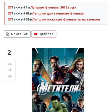
Также #1 в
Лучшие фильмы 2012 года
Также #62 в
Лучшие длительные фильмы
Также #59 в
Лучшие мужские фильмы всех времен
Описание
Трейлер
2
0