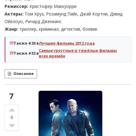
Режиссер:
Кристофер Маккуорри
Актеры:
Том Круз, Розамунд Пайк, Джай Кортни, Дэвид
Ойелоуо, Ричард Дженкинс
Жанр:
триллер, криминал, детектив, боевик
Также #20 в
Лучшие фильмы 2012 года
Самые грустные и тяжёлые фильмы
Также #32 в
всех времён
Описание
7
0