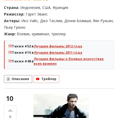
Страна:
Индонезия, США, Франция
Режиссер:
Гарет Эванс
Актеры:
Ико Уайс, Джо Таслим, Донни Аламшя, Яян Рухьян,
Пьер Грюно
Жанр:
боевик, криминал, триллер
Также #52 в
Лучшие фильмы 2012 года
Также #15 в
Лучшие фильмы 2011 года
Лучшие фильмы о боевых искусствах
Также #48 в
всех времен
Описание
Трейлер
10
0