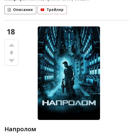
Описание
Трейлер
18
0
Напролом