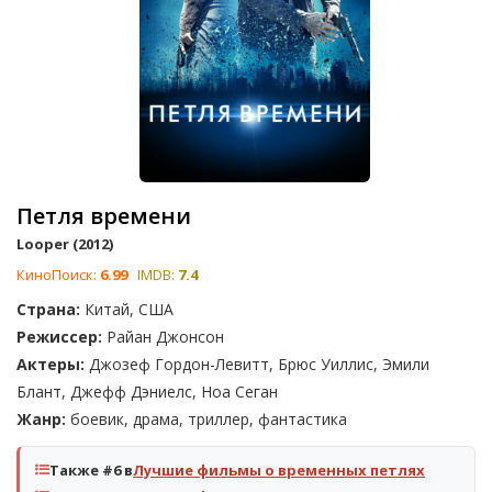
Петля времени
Looper (2012)
КиноПоиск:
6.99
IMDB:
7.4
Страна:
Китай, США
Режиссер:
Райан Джонсон
Актеры:
Джозеф Гордон-Левитт, Брюс Уиллис, Эмили
Блант, Джефф Дэниелс, Ноа Сеган
Жанр:
боевик, драма, триллер, фантастика
Также #6 в
Лучшие фильмы о временных петлях