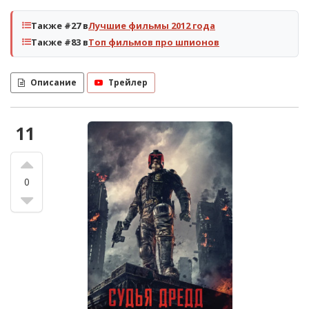
Также #27 в
Лучшие фильмы 2012 года
Также #83 в
Топ фильмов про шпионов
Описание
Трейлер
11
0