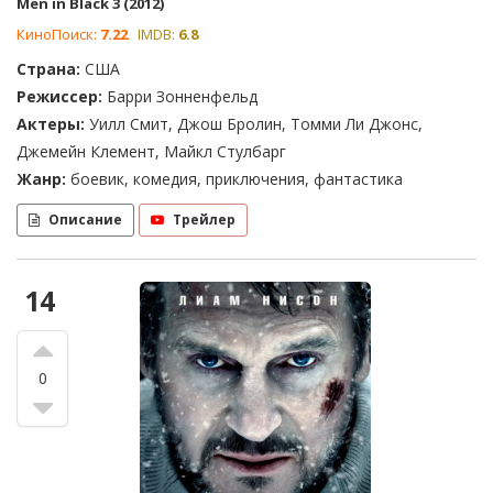
Men in Black 3 (2012)
КиноПоиск:
7.22
IMDB:
6.8
Страна:
США
Режиссер:
Барри Зонненфельд
Актеры:
Уилл Смит, Джош Бролин, Томми Ли Джонс,
Джемейн Клемент, Майкл Стулбарг
Жанр:
боевик, комедия, приключения, фантастика
Описание
Трейлер
14
0