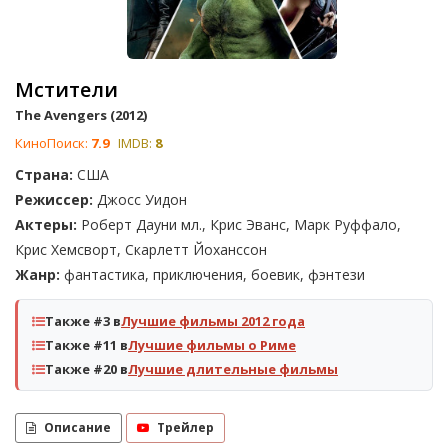
Мстители
The Avengers (2012)
КиноПоиск:
7.9
IMDB:
8
Страна:
США
Режиссер:
Джосс Уидон
Актеры:
Роберт Дауни мл., Крис Эванс, Марк Руффало,
Крис Хемсворт, Скарлетт Йоханссон
Жанр:
фантастика, приключения, боевик, фэнтези
Также #3 в
Лучшие фильмы 2012 года
Также #11 в
Лучшие фильмы о Риме
Также #20 в
Лучшие длительные фильмы
Описание
Трейлер