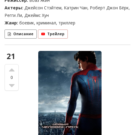
Режиссер:
Боаз Якин
Актеры:
Джейсон Стэйтем, Катрин Чан, Роберт Джон Бёрк,
Регги Ли, Джеймс Хун
Жанр:
боевик, криминал, триллер
Описание
Трейлер
21
0