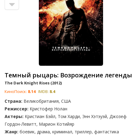
миллиарда долларов совокупного кассового сбора. В то
время как другие, например, 'Неудержимые 2', 'Наследие
Борна' и 'Заложница 2' вернули на большие экраны любимых
героев в новых приключениях. Последнее слово остается за
вами: голосуйте и рейтингуйте фильмы в зависимости от
ваших предпочтений.
Темный рыцарь: Возрождение легенды
The Dark Knight Rises (2012)
КиноПоиск:
8.14
IMDB:
8.4
Страна:
Великобритания, США
Режиссер:
Кристофер Нолан
Актеры:
Кристиан Бэйл, Том Харди, Энн Хэтэуэй, Джозеф
Гордон-Левитт, Марион Котийяр
Жанр:
боевик, драма, криминал, триллер, фантастика