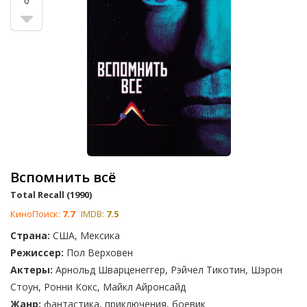
0
Вспомнить всё
Total Recall (1990)
КиноПоиск:
7.7
IMDB:
7.5
Страна:
США, Мексика
Режиссер:
Пол Верховен
Актеры:
Арнольд Шварценеггер, Рэйчел Тикотин, Шэрон
Стоун, Ронни Кокс, Майкл Айронсайд
Жанр:
фантастика, приключения, боевик