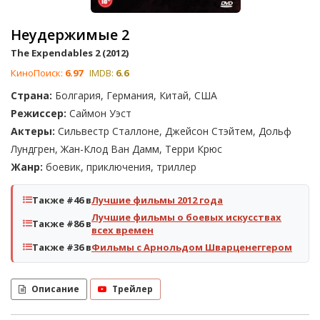
Неудержимые 2
The Expendables 2 (2012)
КиноПоиск:
6.97
IMDB:
6.6
Страна:
Болгария, Германия, Китай, США
Режиссер:
Саймон Уэст
Актеры:
Сильвестр Сталлоне, Джейсон Стэйтем, Дольф
Лундгрен, Жан-Клод Ван Дамм, Терри Крюс
Жанр:
боевик, приключения, триллер
Также #46 в
Лучшие фильмы 2012 года
Лучшие фильмы о боевых искусствах
Также #86 в
всех времен
Также #36 в
Фильмы с Арнольдом Шварценеггером
Описание
Трейлер