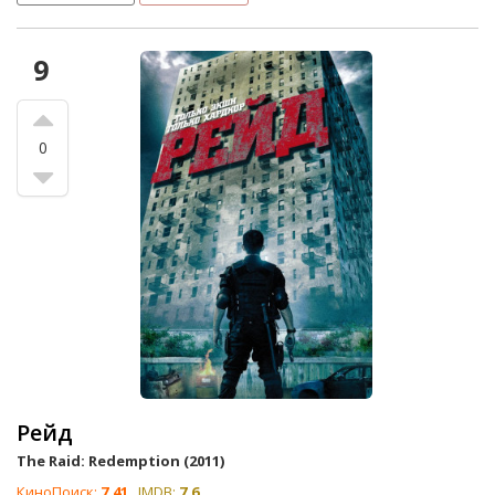
9
0
Рейд
The Raid: Redemption (2011)
КиноПоиск:
7.41
IMDB:
7.6