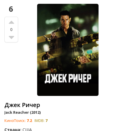
6
0
Джек Ричер
Jack Reacher (2012)
КиноПоиск:
7.2
IMDB:
7
Страна:
США