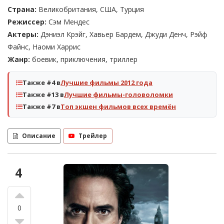
Страна:
Великобритания, США, Турция
Режиссер:
Сэм Мендес
Актеры:
Дэниэл Крэйг, Хавьер Бардем, Джуди Денч, Рэйф
Файнс, Наоми Харрис
Жанр:
боевик, приключения, триллер
Также #4 в
Лучшие фильмы 2012 года
Также #13 в
Лучшие фильмы-головоломки
Также #7 в
Топ экшен фильмов всех времён
Описание
Трейлер
4
0