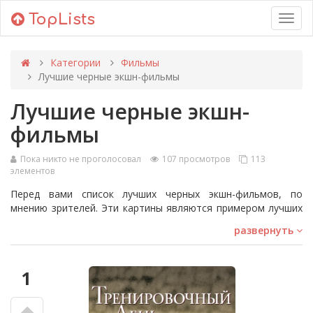
TopLists
Toggl
navig
Категории
Фильмы
Лучшие черные экшн-фильмы
Лучшие черные экшн-
фильмы
Пока никто не проголосовал
107 просмотров
113
элементов
Перед вами список лучших черных экшн-фильмов, по
мнению зрителей. Эти картины являются примером лучших
экшн-фильмов в истории кино с участием невероятно
развернуть
талантливых черных актеров.
Некоторые фильмы в этом рейтинге полны экшена, другие
— более драматические. Среди них фильмы, где главные
1
герои — супергерои или копы, противостоящие
сверхъестественной угрозе.