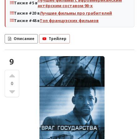
Также #5 в
актёрским составом 90-х
Также #20 в
Лучшие фильмы про грабителей
Также #48 в
Топ французских фильмов
Описание
Трейлер
9
0