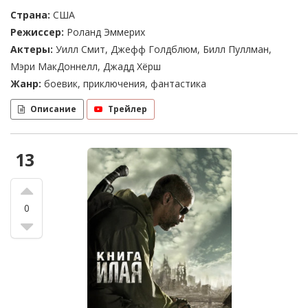
Страна:
США
Режиссер:
Роланд Эммерих
Актеры:
Уилл Смит, Джефф Голдблюм, Билл Пуллман,
Мэри МакДоннелл, Джадд Хёрш
Жанр:
боевик, приключения, фантастика
Описание
Трейлер
13
0