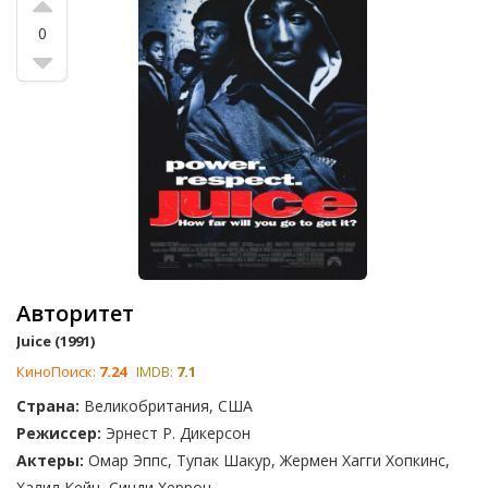
0
Авторитет
Juice (1991)
КиноПоиск:
7.24
IMDB:
7.1
Страна:
Великобритания, США
Режиссер:
Эрнест Р. Дикерсон
Актеры:
Омар Эппс, Тупак Шакур, Жермен Хагги Хопкинс,
Халил Кейн, Синди Херрон