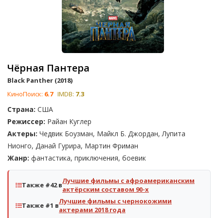
Чёрная Пантера
Black Panther (2018)
КиноПоиск:
6.7
IMDB:
7.3
Страна:
США
Режиссер:
Райан Куглер
Актеры:
Чедвик Боузман, Майкл Б. Джордан, Лупита
Нионго, Данай Гурира, Мартин Фриман
Жанр:
фантастика, приключения, боевик
Лучшие фильмы с афроамериканским
Также #42 в
актёрским составом 90-х
Лучшие фильмы с чернокожими
Также #1 в
актерами 2018 года