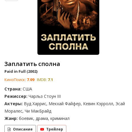
Заплатить сполна
Paid in Full (2002)
КиноПоиск:
7.09
IMDB:
7.1
Страна:
США
Режиссер:
Чарльз Стоун III
Актеры:
Вуд Харрис, Мекхай Файфер, Кевин Кэрролл, Эсай
Моралес, Чи МакБрайд
Жанр:
боевик, драма, криминал
Описание
Трейлер