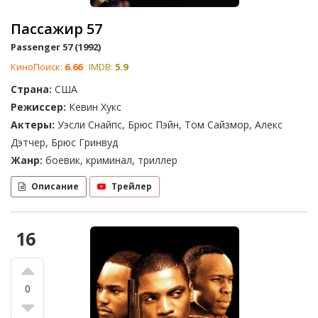
Пассажир 57
Passenger 57 (1992)
КиноПоиск:
6.66
IMDB:
5.9
Страна:
США
Режиссер:
Кевин Хукс
Актеры:
Уэсли Снайпс, Брюс Пэйн, Том Сайзмор, Алекс
Дэтчер, Брюс Гринвуд
Жанр:
боевик, криминал, триллер
Описание
Трейлер
16
0