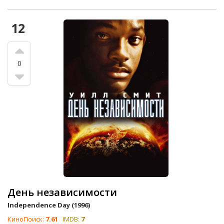
12
0
День независимости
Independence Day (1996)
КиноПоиск:
7.61
IMDB:
7