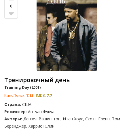
В числе этих фильмов особо выделяется работа Уилла
0
Смита. Например, кинохит 1997 года 'Мужчины в черном',
где Уилл Смит вместе с Томми Ли Джонсом защищают
Землю от 'жуликов вселенной'.
Присоединяйтесь к голосованию за лучший черный экшн-
фильм и помогите определить топ! Возможно, здесь есть
ваши любимые фильмы, так что не упустите шанс
поддержать их.
Тренировочный день
Training Day (2001)
КиноПоиск:
7.83
IMDB:
7.7
Страна:
США
Режиссер:
Антуан Фукуа
Актеры:
Дензел Вашингтон, Итан Хоук, Скотт Гленн, Том
Беренджер, Харрис Юлин