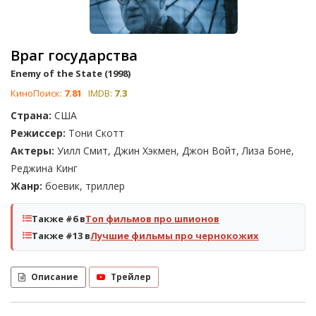
Враг государства
Enemy of the State (1998)
КиноПоиск:
7.81
IMDB:
7.3
Страна:
США
Режиссер:
Тони Скотт
Актеры:
Уилл Смит, Джин Хэкмен, Джон Войт, Лиза Боне,
Реджина Кинг
Жанр:
боевик, триллер
Также #6 в
Топ фильмов про шпионов
Также #13 в
Лучшие фильмы про чернокожих
Описание
Трейлер