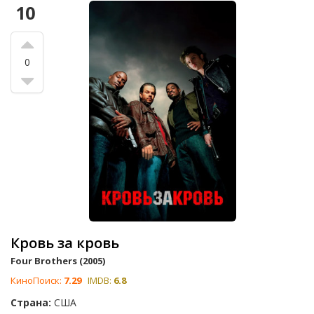
10
0
Кровь за кровь
Four Brothers (2005)
КиноПоиск:
7.29
IMDB:
6.8
Страна:
США