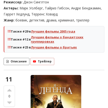
Режиссер:
Джон Синглтон
Актеры:
Марк Уолберг, Тайриз Гибсон, Андре Бенджамин,
Гаррет Хедлунд, Терренс Ховард
Жанр:
боевик, детектив, драма, криминал, триллер
Также #29 в
Лучшие фильмы 2005 года
Лучшие фильмы о бандитских
Также #12 в
группировках
Также #25 в
Лучшие фильмы о братьях
Описание
Трейлер
11
0