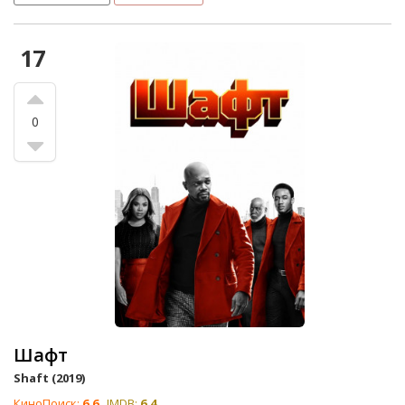
17
0
Шафт
Shaft (2019)
КиноПоиск:
6.6
IMDB:
6.4