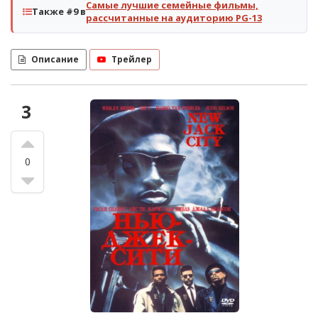
Самые лучшие семейные фильмы,
Также #9 в
рассчитанные на аудиторию PG-13
Описание
Трейлер
3
0