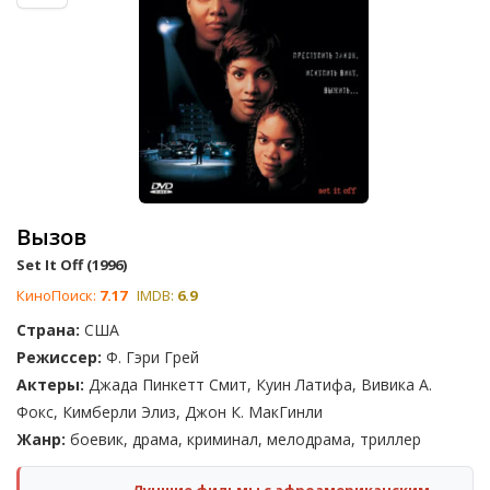
Вызов
Set It Off (1996)
КиноПоиск:
7.17
IMDB:
6.9
Страна:
США
Режиссер:
Ф. Гэри Грей
Актеры:
Джада Пинкетт Смит, Куин Латифа, Вивика А.
Фокс, Кимберли Элиз, Джон К. МакГинли
Жанр:
боевик, драма, криминал, мелодрама, триллер
Лучшие фильмы с афроамериканским