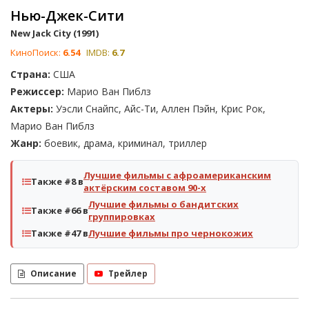
Нью-Джек-Сити
New Jack City (1991)
КиноПоиск:
6.54
IMDB:
6.7
Страна:
США
Режиссер:
Марио Ван Пиблз
Актеры:
Уэсли Снайпс, Айс-Ти, Аллен Пэйн, Крис Рок,
Марио Ван Пиблз
Жанр:
боевик, драма, криминал, триллер
Лучшие фильмы с афроамериканским
Также #8 в
актёрским составом 90-х
Лучшие фильмы о бандитских
Также #66 в
группировках
Также #47 в
Лучшие фильмы про чернокожих
Описание
Трейлер