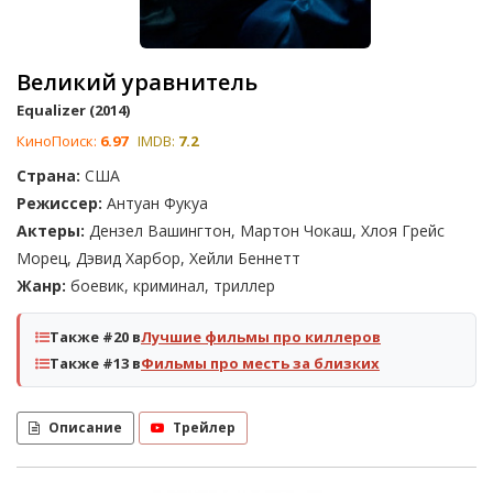
Великий уравнитель
Equalizer (2014)
КиноПоиск:
6.97
IMDB:
7.2
Страна:
США
Режиссер:
Антуан Фукуа
Актеры:
Дензел Вашингтон, Мартон Чокаш, Хлоя Грейс
Морец, Дэвид Харбор, Хейли Беннетт
Жанр:
боевик, криминал, триллер
Также #20 в
Лучшие фильмы про киллеров
Также #13 в
Фильмы про месть за близких
Описание
Трейлер