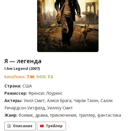
Я — легенда
I Am Legend (2007)
КиноПоиск:
7.86
IMDB:
7.2
Страна:
США
Режиссер:
Френсис Лоуренс
Актеры:
Уилл Смит, Алиси Брага, Чарли Тахэн, Салли
Ричардсон-Уитфилд, Уиллоу Смит
Жанр:
боевик, драма, приключения, триллер, фантастика
Описание
Трейлер