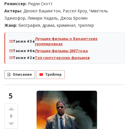
Режиссер:
Ридли Скотт
Актеры:
Дензел Вашингтон, Рассел Кроу, Чиветель
Эджиофор, Лимари Надаль, Джош Бролин
Жанр:
биография, драма, криминал, триллер
Лучшие фильмы о бандитских
Также #3 в
группировках
Также #6 в
Лучшие фильмы 2007 года
Также #2 в
Топ гангстерских фильмов
Описание
Трейлер
5
0