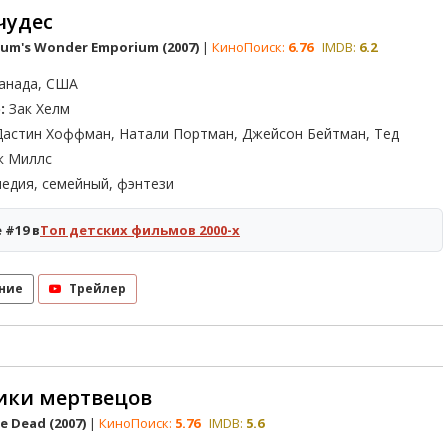
чудес
ium's Wonder Emporium (2007)
|
КиноПоиск:
6.76
IMDB:
6.2
анада, США
:
Зак Хелм
астин Хоффман, Натали Портман, Джейсон Бейтман, Тед
ак Миллс
едия, семейный, фэнтези
 #19 в
Топ детских фильмов 2000-х
ние
Трейлер
ики мертвецов
e Dead (2007)
|
КиноПоиск:
5.76
IMDB:
5.6