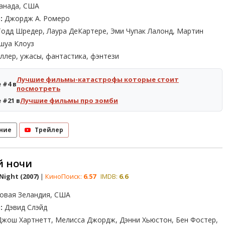
анада, США
:
Джордж А. Ромеро
одд Шредер, Лаура ДеКартере, Эми Чупак Лалонд, Мартин
шуа Клоуз
ллер, ужасы, фантастика, фэнтези
Лучшие фильмы-катастрофы которые стоит
 #4 в
посмотреть
 #21 в
Лучшие фильмы про зомби
ние
Трейлер
й ночи
Night (2007)
|
КиноПоиск:
6.57
IMDB:
6.6
овая Зеландия, США
:
Дэвид Слэйд
жош Хартнетт, Мелисса Джордж, Дэнни Хьюстон, Бен Фостер,