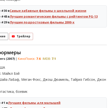
 #30 в
Самые забавные фильмы о школьной жизни
 #48 в
Лучшие романтические фильмы с рейтингом PG-13
 #29 в
Лучшие подростковые фильмы 2000-х
ние
Трейлер
формеры
rs (2007)
|
КиноПоиск:
7.6
IMDB:
7.1
ША
:
Майкл Бэй
айа ЛаБаф, Меган Фокс, Джош Дюамель, Тайриз Гибсон, Джон
тастика, боевик
 #1 в
Лучшие фильмы для малышей