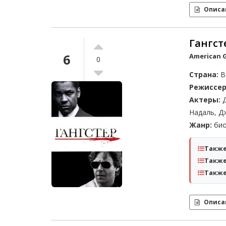
Описа
Гангст
6
American G
0
Страна:
В
Режиссер
Актеры:
Д
Надаль, Д
Жанр:
био
Также
Также
Также
Описа