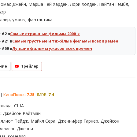
омас Джейн, Марша Гей Харден, Лори Холден, Нэйтан Гэмбл,
уэр
ллер, ужасы, фантастика
 #2 в
Самые страшные фильмы 2000-х
 #21 в
Самые грустные и тяжёлые фильмы всех времён
 #50 в
Лучшие фильмы ужасов всех времен
ние
Трейлер
|
КиноПоиск:
7.25
IMDB:
7.4
анада, США
:
Джейсон Райтман
ллиот Пейдж, Майкл Сера, Дженнифер Гарнер, Джейсон
Эллисон Дженни
ма, комедия