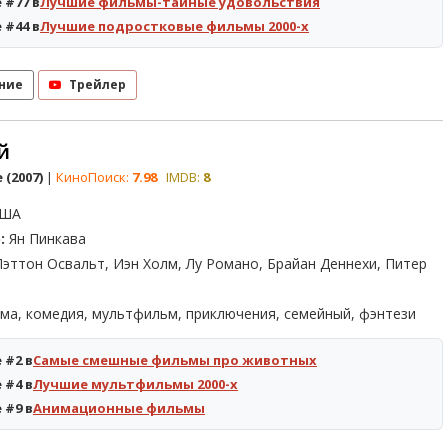
 #77 в
Лучшие фильмы-тайные удовольствия
 #44 в
Лучшие подростковые фильмы 2000-х
ние
Трейлер
й
 (2007)
|
КиноПоиск:
7.98
IMDB:
8
ША
:
Ян Пинкава
эттон Освальт, Иэн Холм, Лу Романо, Брайан Деннехи, Питер
ма, комедия, мультфильм, приключения, семейный, фэнтези
 #2 в
Самые смешные фильмы про животных
 #4 в
Лучшие мультфильмы 2000-х
 #9 в
Анимационные фильмы