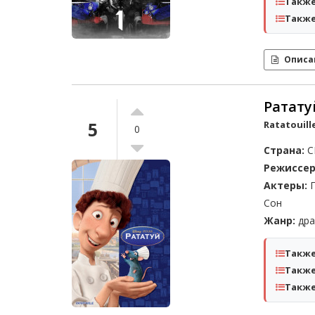
Также
Также
Описа
Ратату
5
Ratatouille
0
Страна:
С
Режиссер
Актеры:
П
Сон
Жанр:
дра
Также
Также
Также