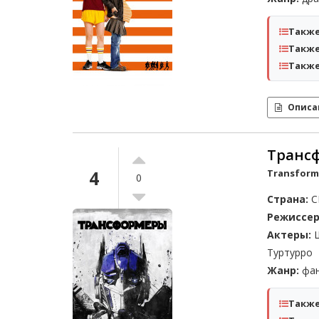
Также
Также
Также
Описа
Транс
4
Transforme
0
Страна:
С
Режиссер
Актеры:
Ш
Туртурро
Жанр:
фан
Также