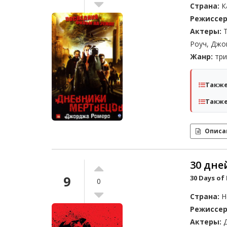
Страна:
К
Режиссер
Актеры:
Т
Роуч, Джо
Жанр:
три
Также
Также
Описа
30 дне
9
30 Days of 
0
Страна:
Н
Режиссер
Актеры:
Д