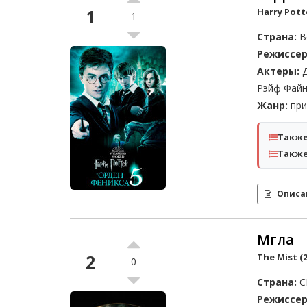
1
Harry Pott
1
Страна:
В
Режиссер
Актеры:
Д
Рэйф Файн
Жанр:
при
Также
Также
Описа
Мгла
2
The Mist (2
0
Страна:
С
Режиссер