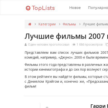
TopLists
Новое
Популярн
Категории
Фильмы
Лучшие фильмы
Лучшие фильмы 2007 
Один человек проголосовал
1 686 просмотров
Представляем вам список лучших фильмов 2007 
комедий, например, «Джуно». 2000-е были времен
Фильмы этого года представлены в различных жан
истории кинематографа и до сих пор волнуют сер
В этом рейтинге вы найдёте фильмы, которые ста
с Дэниелом Крэйгом и, конечно же, «Предсказа
фильм!
Гарри 