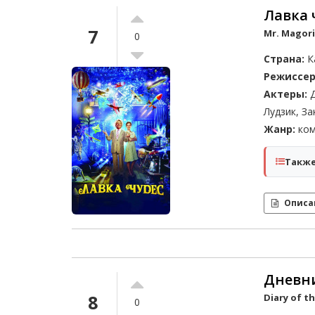
Лавка 
7
Mr. Magor
0
Страна:
К
Режиссер
Актеры:
Д
Лудзик, З
Жанр:
ком
Также
Описа
Дневн
8
Diary of th
0