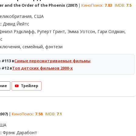
er and the Order of the Phoenix (2007)
|
КиноПоиск:
7.83
IMDB:
7.5
еликобритания, США
:
Дэвид Йейтс
эниэл Рэдклифф, Руперт Гринт, Эмма Уотсон, Гари Олдман,
с
ключения, семейный, фэнтези
 #113 в
Самые пересматриваемые фильмы
 #12 в
Топ детских фильмов 2000-х
ние
Трейлер
007)
|
КиноПоиск:
7.58
IMDB:
7.1
ША
:
Фрэнк Дарабонт