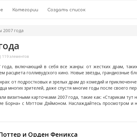
ое
Категории
Создать список
 2007 года
года
119 элементов
года, включающий в себя все жанры: от жестких драм, таких
ем расцвета голливудского кино. Новые звёзды, грандиозные бл
рах: от подростковых и зрелых драм до комедий и приключенче
дца многих зрителей, даже спустя многие годы после своего пер
ли визитными карточками 2007 года, такие как: «Старикам тут 
ние Борна» с Мэттом Дэймоном. Наслаждайтесь просмотром и н
Поттер и Орден Феникса