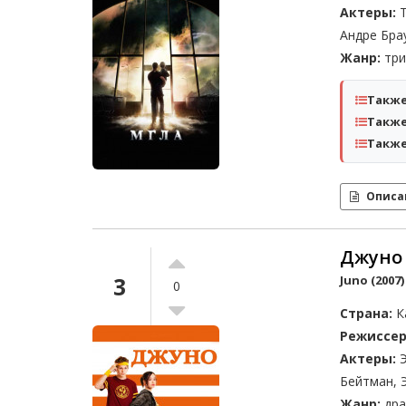
Актеры:
Т
Андре Бра
Жанр:
три
Также
Также
Также
Описа
Джуно
3
Juno (2007)
0
Страна:
К
Режиссер
Актеры:
Э
Бейтман, 
Жанр:
дра