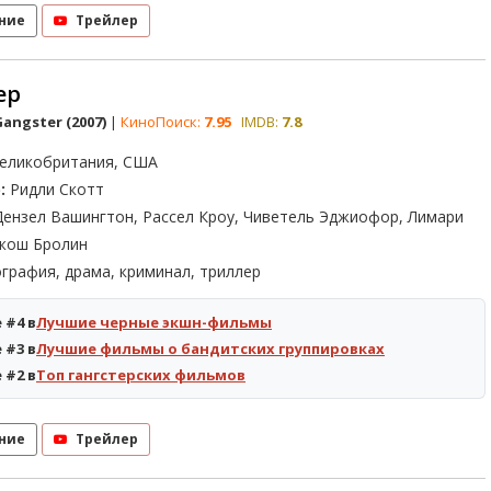
ние
Трейлер
ер
angster (2007)
|
КиноПоиск:
7.95
IMDB:
7.8
еликобритания, США
:
Ридли Скотт
ензел Вашингтон, Рассел Кроу, Чиветель Эджиофор, Лимари
жош Бролин
графия, драма, криминал, триллер
 #4 в
Лучшие черные экшн-фильмы
 #3 в
Лучшие фильмы о бандитских группировках
 #2 в
Топ гангстерских фильмов
ние
Трейлер