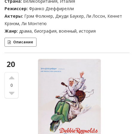
Страна:
Великобритания, Италия
Режиссер:
Франко Дзеффирелли
Актеры:
Грэм Фолкнер, Джуди Баукер, Ли Лосон, Кеннет
Крэнэм, Ли Монтегю
Жанр:
драма, биография, военный, история
Описание
20
0