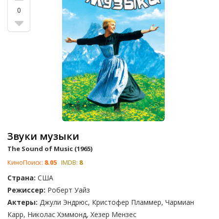
героических поступках и просто о жизни в монастырских
0
стенах. Будь то семейная музыкальная классика «Звуки
музыки» с Джули Эндрюс в главной роли или «История
монахини», где Одри Хепберн восхитительно сыграла
сестру Люка, эти фильмы показывают монахинь не просто
как религиозных деятелей, но как личностей, полных
глубины и сложности. Многие из них основаны на реальных
историях, другие рассказывают о людях, которые решают
стать монахинями, либо это фильмы о монахинях, которые
влюбляются и сталкиваются с конфликтом между своими
чувствами и обетами.
Звуки музыки
The Sound of Music (1965)
КиноПоиск:
8.05
IMDB:
8
Страна:
США
Режиссер:
Роберт Уайз
Актеры:
Джули Эндрюс, Кристофер Пламмер, Чармиан
Карр, Николас Хэммонд, Хезер Мензес