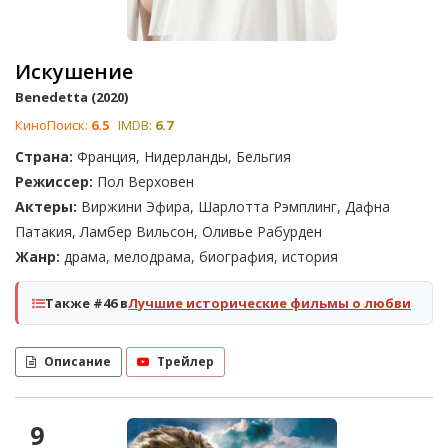
Искушение
Benedetta (2020)
КиноПоиск:
6.5
IMDB:
6.7
Страна:
Франция, Нидерланды, Бельгия
Режиссер:
Пол Верховен
Актеры:
Виржини Эфира, Шарлотта Рэмплинг, Дафна
Патакия, Ламбер Вильсон, Оливье Рабурден
Жанр:
драма, мелодрама, биография, история
Также #46 в
Лучшие исторические фильмы о любви
Описание
Трейлер
9