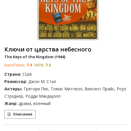
Ключи от царства небесного
The Keys of the Kingdom (1944)
КиноПоиск:
7.4
IMDB:
7.2
Страна:
США
Режиссер:
Джон М. Стал
Актеры:
Грегори Пек, Томас Митчелл, Винсент Прайс, Роуз
Стрэднер, Родди Макдауэлл
Жанр:
драма, военный
Описание