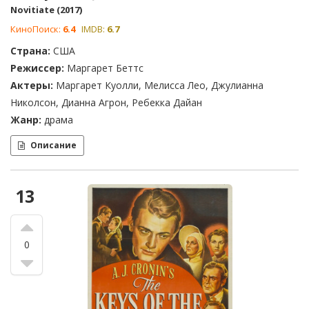
Novitiate (2017)
КиноПоиск:
6.4
IMDB:
6.7
Страна:
США
Режиссер:
Маргарет Беттс
Актеры:
Маргарет Куолли, Мелисса Лео, Джулианна
Николсон, Дианна Агрон, Ребекка Дайан
Жанр:
драма
Описание
13
0