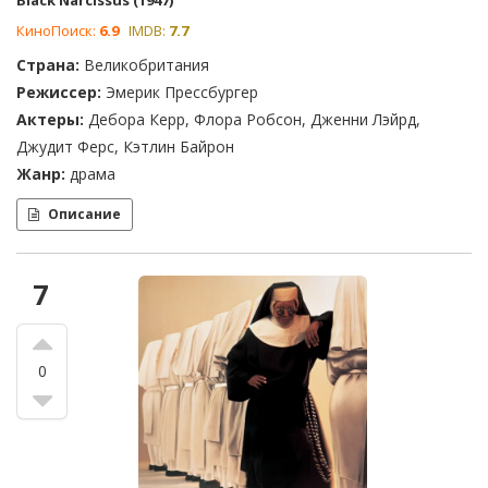
Black Narcissus (1947)
КиноПоиск:
6.9
IMDB:
7.7
Страна:
Великобритания
Режиссер:
Эмерик Прессбургер
Актеры:
Дебора Керр, Флора Робсон, Дженни Лэйрд,
Джудит Ферс, Кэтлин Байрон
Жанр:
драма
Описание
7
0