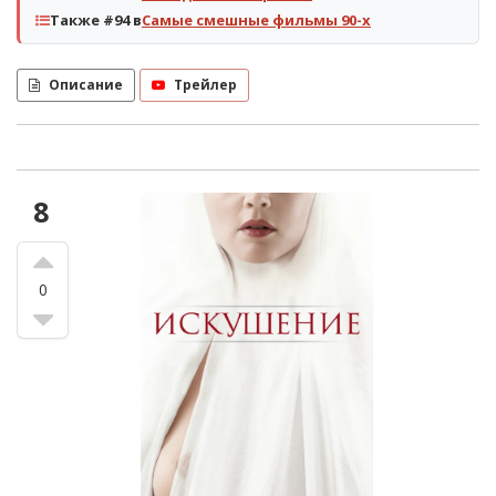
Также #94 в
Самые смешные фильмы 90-х
Описание
Трейлер
8
0