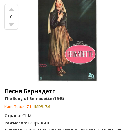
0
Песня Бернадетт
The Song of Bernadette (1943)
КиноПоиск:
7.1
IMDB:
7.6
Страна:
США
Режиссер:
Генри Кинг