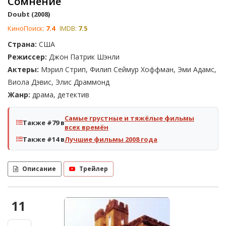
Сомнение
Doubt (2008)
КиноПоиск:
7.4
IMDB:
7.5
Страна:
США
Режиссер:
Джон Патрик Шэнли
Актеры:
Мэрил Стрип, Филип Сеймур Хоффман, Эми Адамс,
Виола Дэвис, Элис Драммонд
Жанр:
драма, детектив
Самые грустные и тяжёлые фильмы
Также #79 в
всех времён
Также #14 в
Лучшие фильмы 2008 года
Описание
Трейлер
11