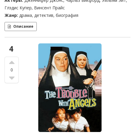
Актеры:
Дженнифер Джонс, Чарльз Бикфорд, Уильям Эйт,
Глэдис Купер, Винсент Прайс
Жанр:
драма, детектив, биография
Описание
4
0