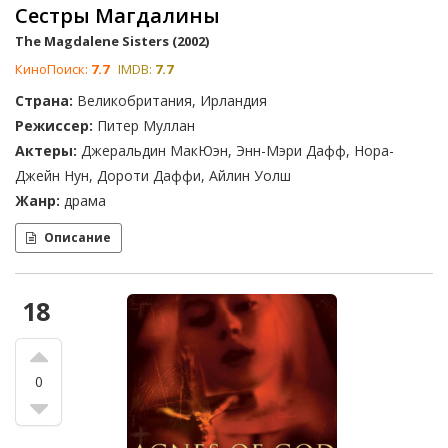
Сестры Магдалины
The Magdalene Sisters (2002)
КиноПоиск:
7.7
IMDB:
7.7
Страна:
Великобритания, Ирландия
Режиссер:
Питер Муллан
Актеры:
Джеральдин МакЮэн, Энн-Мэри Дафф, Нора-
Джейн Нун, Дороти Даффи, Айлин Уолш
Жанр:
драма
Описание
18
0