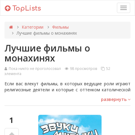
TopLists
Toggl
navig
Категории
Фильмы
Лучшие фильмы о монахинях
Лучшие фильмы о
монахинях
Пока никто не проголосовал
98 просмотров
52
элемента
Если вас влекут фильмы, в которых ведущие роли играют
религиозные деятели и которые с оттенком католической
мистики, то это кураторский список лучших фильмов о
развернуть
монахинях вам точно понравится. Голливуд часто
обращается к миру монастырей, церкви и стойкости
монахинь, чтобы создать захватывающие истории, а чёрно-
1
белый монашеский облачение стало одним из самых
запоминающихся образов в истории кино.
Это невероятные истории о внутренних конфликтах,