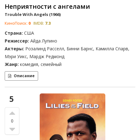
Неприятности с ангелами
Trouble With Angels (1966)
КиноПоиск:
0
IMDB:
7.3
Страна:
США
Режиссер:
Айда Лупино
Актеры:
Розалинд Расселл, Бинни Барнс, Камилла Спарв,
Мэри Уикс, Мардж Редмонд
Жанр:
комедия, семейный
Описание
5
0