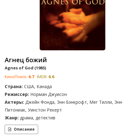
Агнец божий
Agnes of God (1985)
КиноПоиск:
6.7
IMDB:
6.6
Страна:
США, Канада
Режиссер:
Норман Джуисон
Актеры:
Джейн Фонда, Энн Бэнкрофт, Мег Тилли, Энн
Питониак, Уинстон Рекерт
Жанр:
драма, детектив
Описание