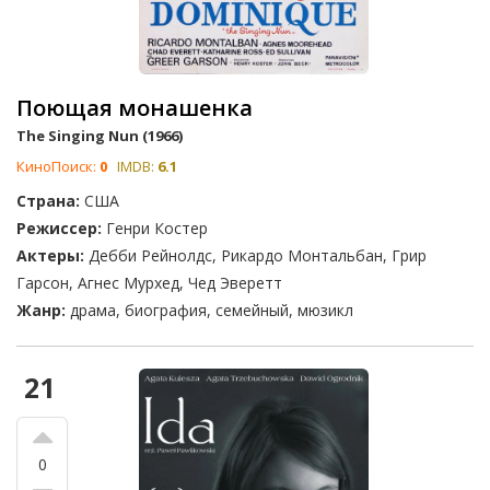
Поющая монашенка
The Singing Nun (1966)
КиноПоиск:
0
IMDB:
6.1
Страна:
США
Режиссер:
Генри Костер
Актеры:
Дебби Рейнолдс, Рикардо Монтальбан, Грир
Гарсон, Агнес Мурхед, Чед Эверетт
Жанр:
драма, биография, семейный, мюзикл
21
0