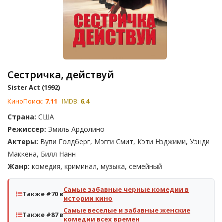
Сестричка, действуй
Sister Act (1992)
КиноПоиск:
7.11
IMDB:
6.4
Страна:
США
Режиссер:
Эмиль Ардолино
Актеры:
Вупи Голдберг, Мэгги Смит, Кэти Нэджими, Уэнди
Маккена, Билл Нанн
Жанр:
комедия, криминал, музыка, семейный
Самые забавные черные комедии в
Также #70 в
истории кино
Самые веселые и забавные женские
Также #87 в
комедии всех времен