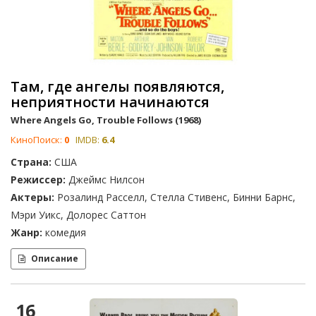
Там, где ангелы появляются,
неприятности начинаются
Where Angels Go, Trouble Follows (1968)
КиноПоиск:
0
IMDB:
6.4
Страна:
США
Режиссер:
Джеймс Нилсон
Актеры:
Розалинд Расселл, Стелла Стивенс, Бинни Барнс,
Мэри Уикс, Долорес Саттон
Жанр:
комедия
Описание
16