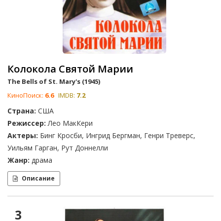
Колокола Святой Марии
The Bells of St. Mary's (1945)
КиноПоиск:
6.6
IMDB:
7.2
Страна:
США
Режиссер:
Лео МакКери
Актеры:
Бинг Кросби, Ингрид Бергман, Генри Треверс,
Уильям Гарган, Рут Доннелли
Жанр:
драма
Описание
3