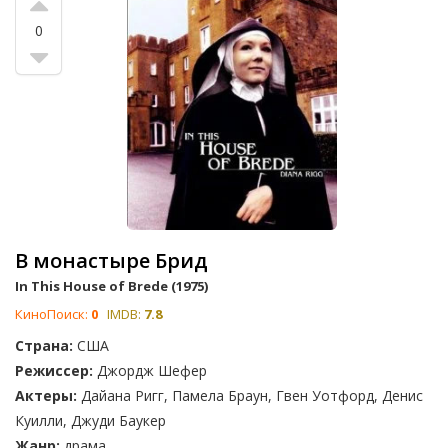
0
В монастыре Брид
In This House of Brede (1975)
КиноПоиск:
0
IMDB:
7.8
Страна:
США
Режиссер:
Джордж Шефер
Актеры:
Дайана Ригг, Памела Браун, Гвен Уотфорд, Денис
Куилли, Джуди Баукер
Жанр:
драма