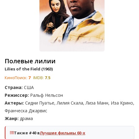
Полевые лилии
Lilies of the Field (1963)
КиноПоиск:
7
IMDB:
7.5
Страна:
США
Режиссер:
Ральф Нельсон
Актеры:
Сидни Пуатье, Лилия Скала, Лиза Манн, Иза Крино,
Франческа Джарвис
Жанр:
драма
Также #40 в
Лучшие фильмы 60-х