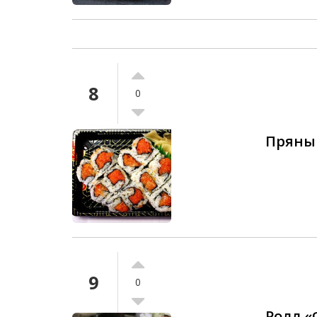
8
0
Пряный
9
0
Ролл 