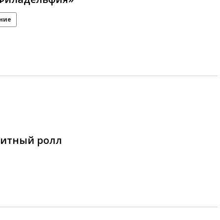
ние
итный ролл