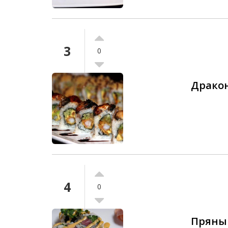
3
0
Драко
4
0
Пряный