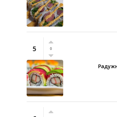
5
0
Радуж