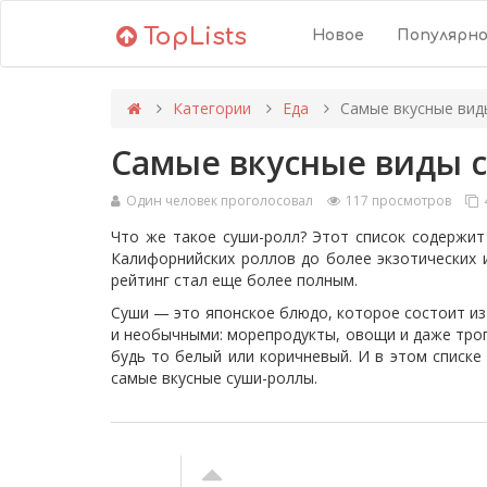
TopLists
Новое
Популярн
Категории
Еда
Самые вкусные вид
Самые вкусные виды 
Один человек проголосовал
117 просмотров
Что же такое суши-ролл? Этот список содержит
Калифорнийских роллов до более экзотических 
рейтинг стал еще более полным.
Суши — это японское блюдо, которое состоит из
и необычными: морепродукты, овощи и даже троп
будь то белый или коричневый. И в этом списке
самые вкусные суши-роллы.