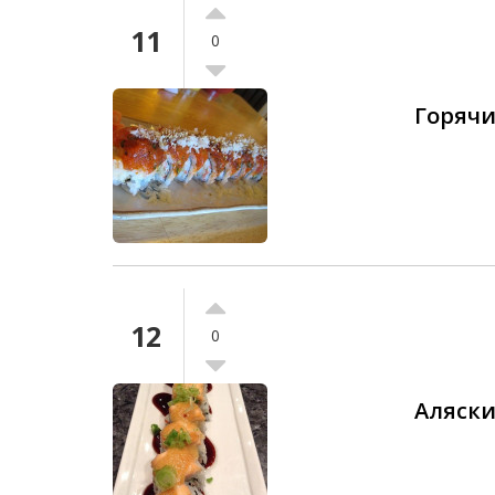
11
0
Горячи
12
0
Аляски