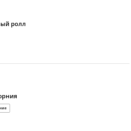
вый ролл
орния
ние