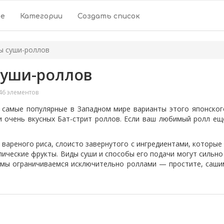
ое
Категории
Создать список
ы суши-роллов
суши-роллов
46 элементов
 самые популярные в Западном мире варианты этого японского
и очень вкусных Бат-стрит роллов. Если ваш любимый ролл еще
 вареного риса, слоисто завернутого с ингредиентами, которы
ические фрукты. Виды суши и способы его подачи могут сильно 
 мы ограничиваемся исключительно роллами — простите, сашим