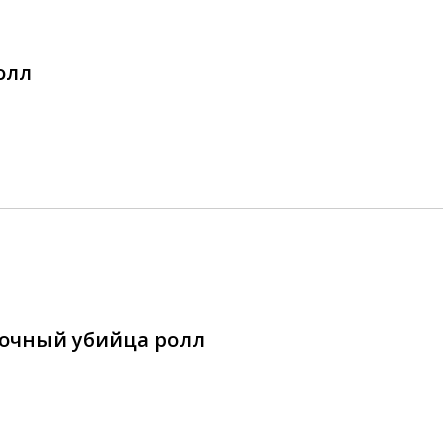
олл
очный убийца ролл