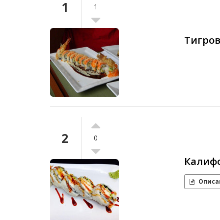
1
1
Тигро
2
0
Калиф
Описа