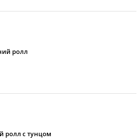
ний ролл
 ролл с тунцом