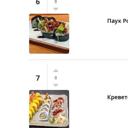
6
0
Паук Р
7
0
Кревет