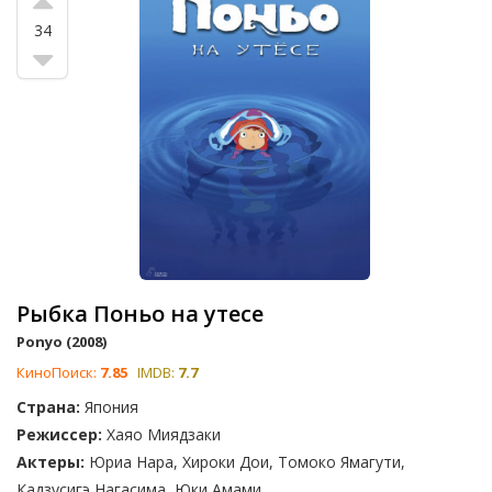
34
Рыбка Поньо на утесе
Ponyo (2008)
КиноПоиск:
7.85
IMDB:
7.7
Страна:
Япония
Режиссер:
Хаяо Миядзаки
Актеры:
Юриа Нара, Хироки Дои, Томоко Ямагути,
Кадзусигэ Нагасима, Юки Амами