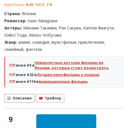
КиноПоиск:
8.05
IMDB:
7.9
Страна:
Япония
Режиссер:
Хаяо Миядзаки
Актеры:
Минами Такаяма, Рэи Сакума, Каппэи Ямагути,
Кэйко Тода, Миэко Нобусава
Жанр:
аниме, комедия, мультфильм, приключения,
семейный, фэнтези
Невероятные детские фильмы из
Также #5 в
Японии, которые стоит посмотреть
Также #22 в
Лучшие кинофильмы о кошках
Также #116 в
Анимационные фильмы
Описание
Трейлер
9