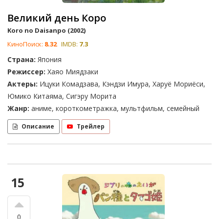
Великий день Коро
Koro no Daisanpo (2002)
КиноПоиск:
8.32
IMDB:
7.3
Страна:
Япония
Режиссер:
Хаяо Миядзаки
Актеры:
Ицуки Комадзава, Кэндзи Имура, Харуё Мориёси,
Юмико Китаяма, Сигэру Морита
Жанр:
аниме, короткометражка, мультфильм, семейный
Описание
Трейлер
15
0