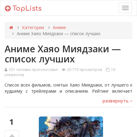
TopLists
Toggl
navig
Категории
Аниме
Аниме Хаяо Миядзаки — список лучших
Аниме Хаяо Миядзаки —
список лучших
531 человек проголосовал
20 770 просмотров
16
элементов
Список всех фильмов, снятых Хаяо Миядзаки, от лучшего к
худшему с трейлерами и описанием. Рейтинг включает
такие шедевры как: «Унесенные призраками», «Принцесса
развернуть
Мононоке» и многое другое. Если вы хотите познакомиться
с творчеством этого режиссерра, этот список является
отличной отправной точкой. Голосуйте за лучшие аниме,
1
чтобы поднять их в топе!