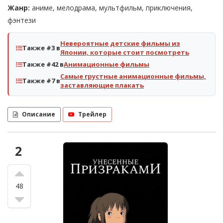
Жанр:
аниме, мелодрама, мультфильм, приключения,
фэнтези
Невероятные детские фильмы из
Также #3 в
Японии, которые стоит посмотреть
Также #42 в
Анимационные фильмы
Самые грустные анимационные фильмы,
Также #7 в
заставляющие плакать
Описание
Трейлер
2
48