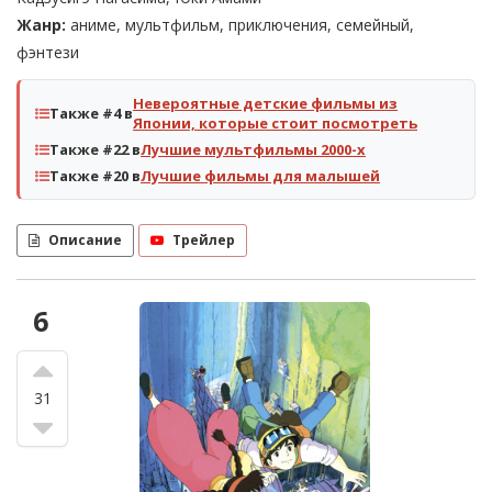
Жанр:
аниме, мультфильм, приключения, семейный,
фэнтези
Невероятные детские фильмы из
Также #4 в
Японии, которые стоит посмотреть
Также #22 в
Лучшие мультфильмы 2000-х
Также #20 в
Лучшие фильмы для малышей
Описание
Трейлер
6
31