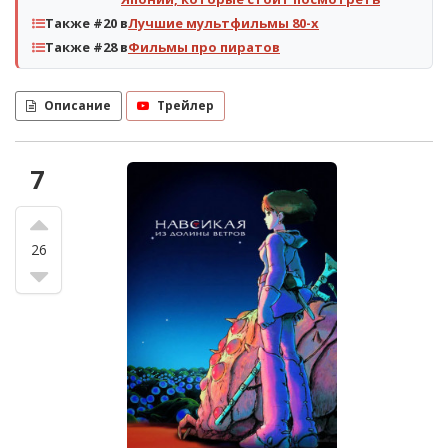
Также #20 в
Лучшие мультфильмы 80-х
Также #28 в
Фильмы про пиратов
Описание
Трейлер
7
26