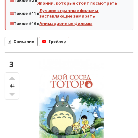
Также #2 в
Японии, которые стоит посмотреть
Лучшие странные фильмы,
Также #11 в
заставляющие замирать
Также #16 в
Анимационные фильмы
Описание
Трейлер
3
44