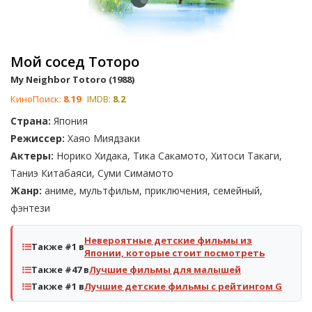
Мой сосед Тоторо
My Neighbor Totoro (1988)
КиноПоиск:
8.19
IMDB:
8.2
Страна:
Япония
Режиссер:
Хаяо Миядзаки
Актеры:
Норико Хидака, Тика Сакамото, Хитоси Такаги,
Таниэ Китабаяси, Суми Симамото
Жанр:
аниме, мультфильм, приключения, семейный,
фэнтези
Невероятные детские фильмы из
Также #1 в
Японии, которые стоит посмотреть
Также #47 в
Лучшие фильмы для малышей
Также #1 в
Лучшие детские фильмы с рейтингом G