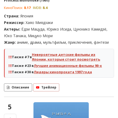
Princess Mononoke (1997)
КиноПоиск:
8.17
IMDB:
8.4
Страна:
Япония
Режиссер:
Хаяо Миядзаки
Актеры:
Ёдзи Мацуда, Юрико Исида, Цунэхико Камидзё,
Юко Танака, Мицуко Мори
Жанр:
аниме, драма, мультфильм, приключения, фэнтези
Невероятные детские фильмы из
Также #7 в
Японии, которые стоит посмотреть
Также #23 в
Лучшие анимационные фильмы 90-х
Также #30 в
Лидеры кинопроката 1997 года
Описание
Трейлер
5