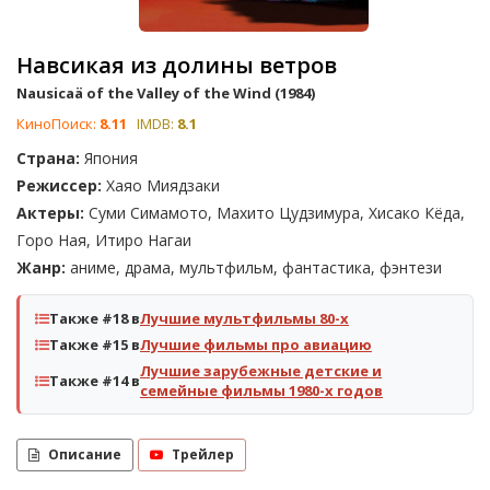
Навсикая из долины ветров
Nausicaä of the Valley of the Wind (1984)
КиноПоиск:
8.11
IMDB:
8.1
Страна:
Япония
Режиссер:
Хаяо Миядзаки
Актеры:
Суми Симамото, Махито Цудзимура, Хисако Кёда,
Горо Ная, Итиро Нагаи
Жанр:
аниме, драма, мультфильм, фантастика, фэнтези
Также #18 в
Лучшие мультфильмы 80-х
Также #15 в
Лучшие фильмы про авиацию
Лучшие зарубежные детские и
Также #14 в
семейные фильмы 1980-х годов
Описание
Трейлер