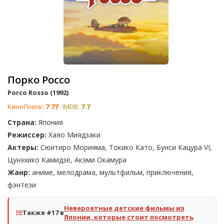
Порко Россо
Porco Rosso (1992)
КиноПоиск:
7.77
IMDB:
7.7
Страна:
Япония
Режиссер:
Хаяо Миядзаки
Актеры:
Сюитиро Морияма, Токико Като, Бунси Кацура VI,
Цунэхико Камидзё, Акэми Окамура
Жанр:
аниме, мелодрама, мультфильм, приключения,
фэнтези
Невероятные детские фильмы из
Также #17 в
Японии, которые стоит посмотреть