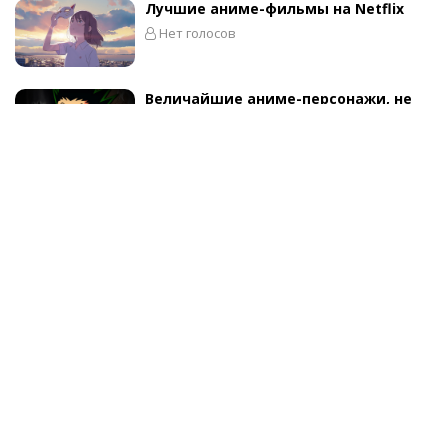
Лучшие аниме-фильмы на Netflix
Нет голосов
Величайшие аниме-персонажи, не
имеющие братьев или сестер
7 голосов
Лучшие аниме-персонажи,
играющие на гитаре
Нет голосов
Категории
Фильмы
Сериалы
Аниме
Игры
Люди
Музыка
Книги
Еда
Путешествия
Другое
О проекте
Пользовательсоке соглашение
Обратная
связь