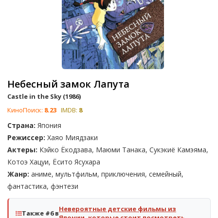
Небесный замок Лапута
Castle in the Sky (1986)
КиноПоиск:
8.23
IMDB:
8
Страна:
Япония
Режиссер:
Хаяо Миядзаки
Актеры:
Кэйко Ёкодзава, Маюми Танака, Сукэкиё Камэяма,
Котоэ Хацуи, Ёсито Ясухара
Жанр:
аниме, мультфильм, приключения, семейный,
фантастика, фэнтези
Невероятные детские фильмы из
Также #6 в
Японии, которые стоит посмотреть