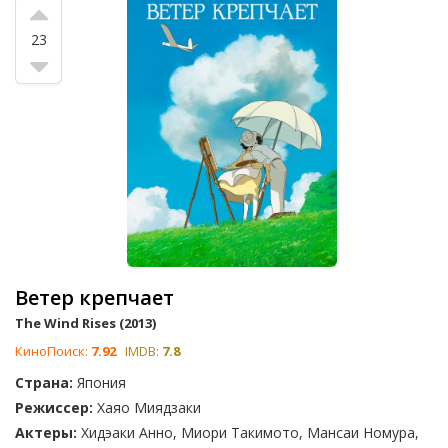
23
Ветер крепчает
The Wind Rises (2013)
КиноПоиск:
7.92
IMDB:
7.8
Страна:
Япония
Режиссер:
Хаяо Миядзаки
Актеры:
Хидэаки Анно, Миори Такимото, Мансаи Номура,