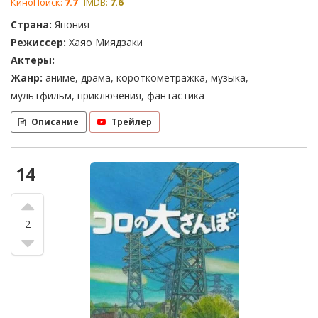
КиноПоиск:
7.7
IMDB:
7.6
Страна:
Япония
Режиссер:
Хаяо Миядзаки
Актеры:
Жанр:
аниме, драма, короткометражка, музыка,
мультфильм, приключения, фантастика
Описание
Трейлер
14
2