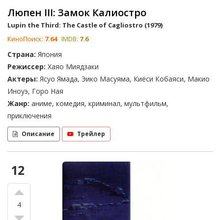
Люпен III: Замок Калиостро
Lupin the Third: The Castle of Cagliostro (1979)
КиноПоиск:
7.64
IMDB:
7.6
Страна:
Япония
Режиссер:
Хаяо Миядзаки
Актеры:
Ясуо Ямада, Эико Масуяма, Киёси Кобаяси, Макио
Иноуэ, Горо Ная
Жанр:
аниме, комедия, криминал, мультфильм,
приключения
Описание
Трейлер
12
4