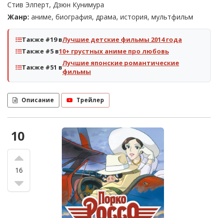
Стив Элперт, Дзюн Кунимура
Жанр:
аниме, биография, драма, история, мультфильм
Также #19 в
Лучшие детские фильмы 2014 года
Также #5 в
10+ грустных аниме про любовь
Лучшие японские романтические
Также #51 в
фильмы
Описание
Трейлер
10
16