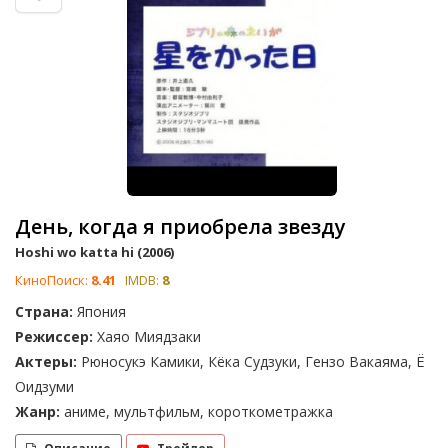
День, когда я приобрела звезду
Hoshi wo katta hi (2006)
КиноПоиск:
8.41
IMDB:
8
Страна:
Япония
Режиссер:
Хаяо Миядзаки
Актеры:
Рюносукэ Камики, Кёка Судзуки, Гензо Вакаяма, Ё
Оидзуми
Жанр:
аниме, мультфильм, короткометражка