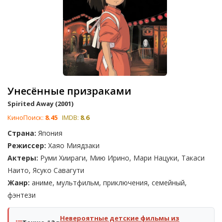
Унесённые призраками
Spirited Away (2001)
КиноПоиск:
8.45
IMDB:
8.6
Страна:
Япония
Режиссер:
Хаяо Миядзаки
Актеры:
Руми Хиираги, Мию Ирино, Мари Нацуки, Такаси
Наито, Ясуко Савагути
Жанр:
аниме, мультфильм, приключения, семейный,
фэнтези
Невероятные детские фильмы из