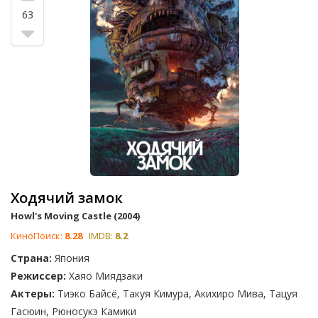
63
Ходячий замок
Howl's Moving Castle (2004)
КиноПоиск:
8.28
IMDB:
8.2
Страна:
Япония
Режиссер:
Хаяо Миядзаки
Актеры:
Тиэко Байсё, Такуя Кимура, Акихиро Мива, Тацуя
Гасюин, Рюносукэ Камики