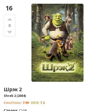
16
0
Шрэк 2
Shrek 2 (2004)
КиноПоиск:
7.69
IMDB:
7.2
Страна:
США