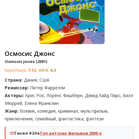
Осмосис Джонс
Osmosis Jones (2001)
КиноПоиск:
7.12
IMDB:
6.3
Страна:
Дания, США
Режиссер:
Питер Фаррелли
Актеры:
Крис Рок, Лоренс Фишбёрн, Дэвид Хайд Пирс, Билл
Мюррей, Елена Франклин
Жанр:
боевик, комедия, криминал, мультфильм,
приключения, семейный, фантастика, фэнтези
Также #24 в
Топ детских фильмов 2000-х