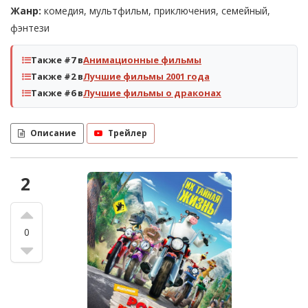
Жанр:
комедия, мультфильм, приключения, семейный,
фэнтези
Также #7 в
Анимационные фильмы
Также #2 в
Лучшие фильмы 2001 года
Также #6 в
Лучшие фильмы о драконах
Описание
Трейлер
2
0