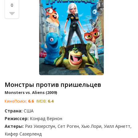
0
Монстры против пришельцев
Monsters vs. Aliens (2009)
КиноПоиск:
6.6
IMDB:
6.4
Страна:
США
Режиссер:
Конрад Вернон
Актеры:
Риз Уизерспун, Сет Роген, Хью Лори, Уилл Арнетт,
Кифер Сазерленд