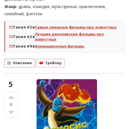
Жанр:
драма, комедия, мультфильм, приключения,
семейный, фэнтези
Также #2 в
Самые смешные фильмы про животных
Лучшие диснеевские фильмы про
Также #2 в
животных
Также #9 в
Анимационные фильмы
Описание
Трейлер
5
0