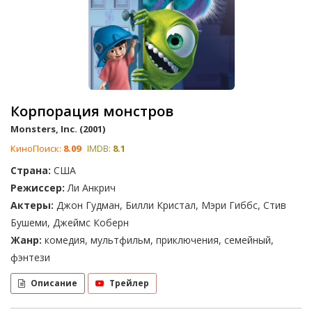
Корпорация монстров
Monsters, Inc. (2001)
КиноПоиск:
8.09
IMDB:
8.1
Страна:
США
Режиссер:
Ли Анкрич
Актеры:
Джон Гудман, Билли Кристал, Мэри Гиббс, Стив
Бушеми, Джеймс Коберн
Жанр:
комедия, мультфильм, приключения, семейный,
фэнтези
Описание
Трейлер