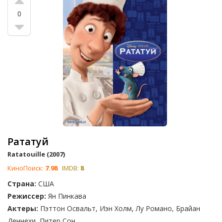
0
Рататуй
Ratatouille (2007)
КиноПоиск:
7.98
IMDB:
8
Страна:
США
Режиссер:
Ян Пинкава
Актеры:
Пэттон Освальт, Иэн Холм, Лу Романо, Брайан
Деннехи, Питер Сон