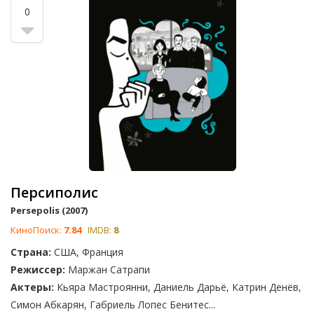
0
Персиполис
Persepolis (2007)
КиноПоиск:
7.84
IMDB:
8
Страна:
США, Франция
Режиссер:
Маржан Сатрапи
Актеры:
Кьяра Мастроянни, Даниель Дарьё, Катрин Денёв,
Симон Абкарян, Габриель Лопес Бенитес...