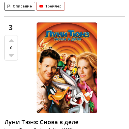
Описание
Трейлер
3
0
Луни Тюнз: Снова в деле