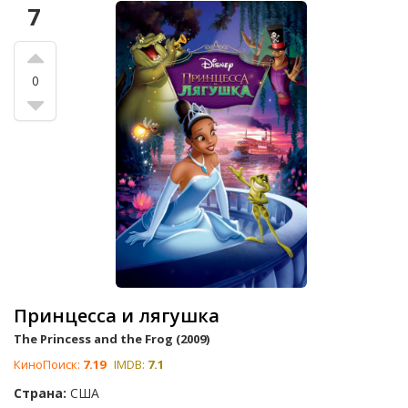
7
0
Принцесса и лягушка
The Princess and the Frog (2009)
КиноПоиск:
7.19
IMDB:
7.1
Страна:
США