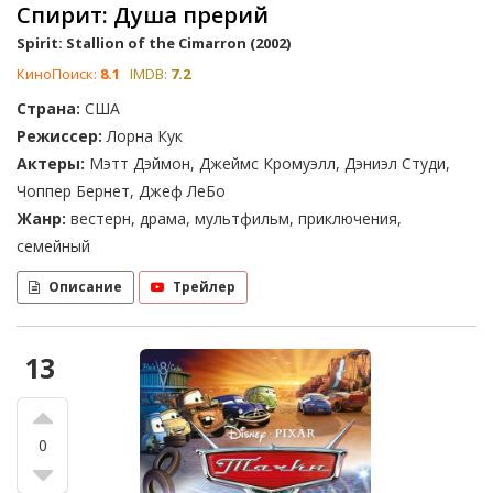
Спирит: Душа прерий
Spirit: Stallion of the Cimarron (2002)
КиноПоиск:
8.1
IMDB:
7.2
Страна:
США
Режиссер:
Лорна Кук
Актеры:
Мэтт Дэймон, Джеймс Кромуэлл, Дэниэл Студи,
Чоппер Бернет, Джеф ЛеБо
Жанр:
вестерн, драма, мультфильм, приключения,
семейный
Описание
Трейлер
13
0