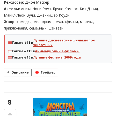
Режиссер:
Джон Маскер
Актеры:
Аника Нони Роуз, Бруно Кампос, Кит Дэвид,
Майкл-Леон Вули, Дженнифер Коуди
Жанр:
комедия, мелодрама, мультфильм, мюзикл,
приключения, семейный, фэнтези
Лучшие диснеевские фильмы про
Также #11 в
животных
Также #115 в
Анимационные фильмы
Также #15 в
Лучшие фильмы 2009 года
Описание
Трейлер
8