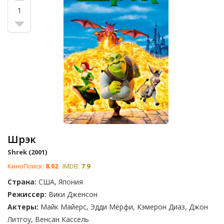
рекорды, они завоевывали сердца зрителей по всему миру,
1
учили, развлекали и затягивали нас в свои фантастические
миры. Помните невероятные приключения в 'Невероятные',
где встречаются сверхспособности и обыденная семейная
жизнь? Или комичные моменты в 'Шреке' — нестерпимо
веселом пересказе классических сказок?
Каждый мультфильм 2000-х предлагает нам уникальное
путешествие, радостное и теплое в 'В поисках Немо', или
увлекательное в 'Монстры на каникулах'. Это не просто
мультфильмы — это вечные классики, наполненные
живыми диалогами, драматическими моментами и
неимоверно проработанными персонажами. Поддайтесь
ностальгии и проголосуйте за лучшее анимационное кино
Шрэк
2000-х годов!
Shrek (2001)
КиноПоиск:
8.02
IMDB:
7.9
Страна:
США, Япония
Режиссер:
Вики Дженсон
Актеры:
Майк Майерс, Эдди Мёрфи, Кэмерон Диаз, Джон
Литгоу, Венсан Кассель