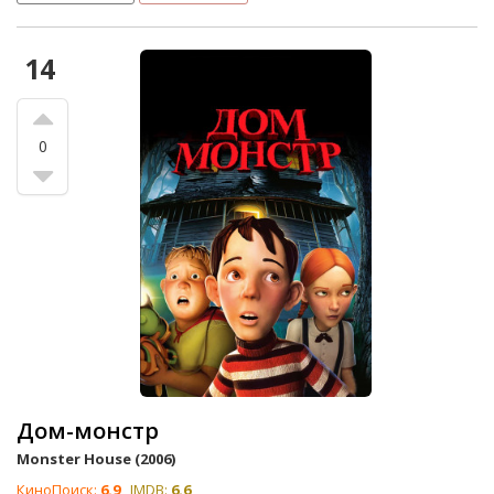
14
0
Дом-монстр
Monster House (2006)
КиноПоиск:
6.9
IMDB:
6.6