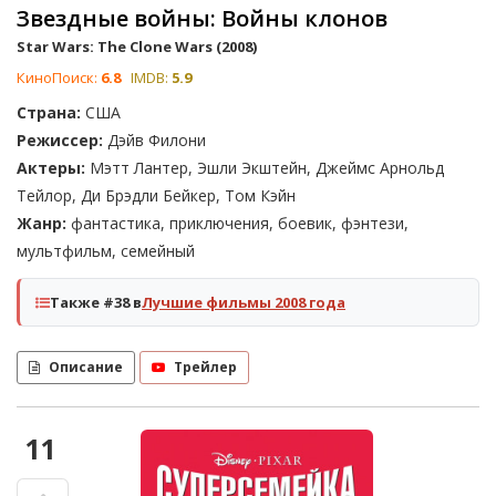
Звездные войны: Войны клонов
Star Wars: The Clone Wars (2008)
КиноПоиск:
6.8
IMDB:
5.9
Страна:
США
Режиссер:
Дэйв Филони
Актеры:
Мэтт Лантер, Эшли Экштейн, Джеймс Арнольд
Тейлор, Ди Брэдли Бейкер, Том Кэйн
Жанр:
фантастика, приключения, боевик, фэнтези,
мультфильм, семейный
Также #38 в
Лучшие фильмы 2008 года
Описание
Трейлер
11