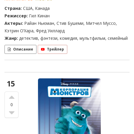
Страна:
США, Канада
Режиссер:
Гил Кинан
Актеры:
Райан Ньюман, Стив Бушеми, Митчел Муссо,
Кэтрин О’Хара, Фред Уиллард
Жанр:
детектив, фэнтези, комедия, мультфильм, семейный
Описание
Трейлер
15
0