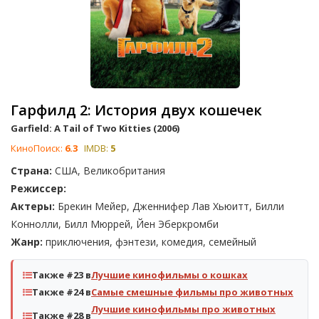
Гарфилд 2: История двух кошечек
Garfield: A Tail of Two Kitties (2006)
КиноПоиск:
6.3
IMDB:
5
Страна:
США, Великобритания
Режиссер:
Актеры:
Брекин Мейер, Дженнифер Лав Хьюитт, Билли
Коннолли, Билл Мюррей, Йен Эберкромби
Жанр:
приключения, фэнтези, комедия, семейный
Также #23 в
Лучшие кинофильмы о кошках
Также #24 в
Самые смешные фильмы про животных
Лучшие кинофильмы про животных
Также #28 в