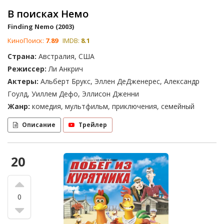
В поисках Немо
Finding Nemo (2003)
КиноПоиск:
7.89
IMDB:
8.1
Страна:
Австралия, США
Режиссер:
Ли Анкрич
Актеры:
Альберт Брукс, Эллен ДеДженерес, Александр
Гоулд, Уиллем Дефо, Эллисон Дженни
Жанр:
комедия, мультфильм, приключения, семейный
Описание
Трейлер
20
0