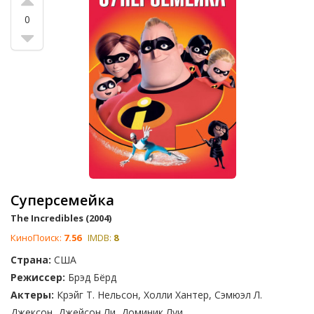
0
Суперсемейка
The Incredibles (2004)
КиноПоиск:
7.56
IMDB:
8
Страна:
США
Режиссер:
Брэд Бёрд
Актеры:
Крэйг Т. Нельсон, Холли Хантер, Сэмюэл Л.
Джексон, Джейсон Ли, Доминик Луи