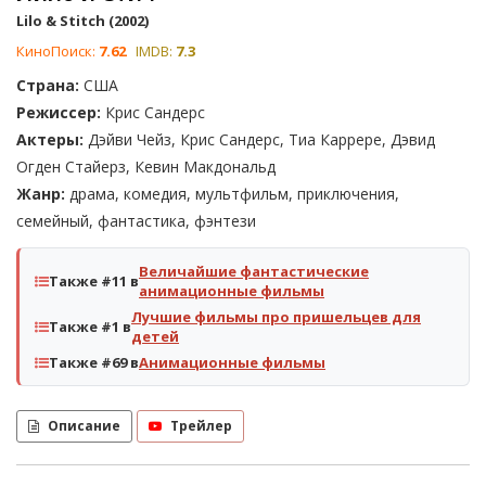
Lilo & Stitch (2002)
КиноПоиск:
7.62
IMDB:
7.3
Страна:
США
Режиссер:
Крис Сандерс
Актеры:
Дэйви Чейз, Крис Сандерс, Тиа Каррере, Дэвид
Огден Стайерз, Кевин Макдональд
Жанр:
драма, комедия, мультфильм, приключения,
семейный, фантастика, фэнтези
Величайшие фантастические
Также #11 в
анимационные фильмы
Лучшие фильмы про пришельцев для
Также #1 в
детей
Также #69 в
Анимационные фильмы
Описание
Трейлер