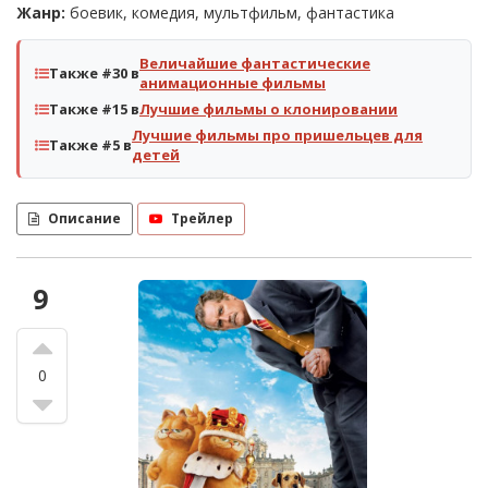
Жанр:
боевик, комедия, мультфильм, фантастика
Величайшие фантастические
Также #30 в
анимационные фильмы
Также #15 в
Лучшие фильмы о клонировании
Лучшие фильмы про пришельцев для
Также #5 в
детей
Описание
Трейлер
9
0