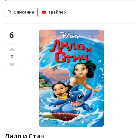
Описание
Трейлер
6
0
Лило и Стич