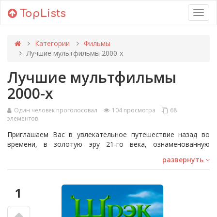
TopLists
Toggl
navig
Категории
Фильмы
Лучшие мультфильмы 2000-х
Лучшие мультфильмы
2000-х
Один человек проголосовал
104 просмотра
68
элементов
Приглашаем Вас в увлекательное путешествие назад во
времени, в золотую эру 21-го века, ознаменованную
революционными анимационными фильмами 2000-х. Это
развернуть
настоящий нашествие красоты и инноваций:
технологический прорыв в анимации сочетается с
новаторским подходом к сюжету, представляя нам
1
незабываемые анимационные шедевры от таких студий, как
Pixar, DreamWorks и Studio Ghibli.
Мультфильмы 2000-х годов не просто ломали все кассовые