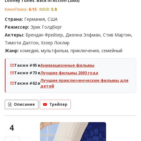
Looney Tunes: Back in Action (2003)
КиноПоиск:
6.15
IMDB:
5.8
Страна:
Германия, США
Режиссер:
Эрик Голдберг
Актеры:
Брендан Фрейзер, Дженна Элфман, Стив Мартин,
Тимоти Далтон, Хэзер Локлир
Жанр:
комедия, мультфильм, приключения, семейный
Также #95 в
Анимационные фильмы
Также #73 в
Лучшие фильмы 2003 года
Лучшие приключенческие фильмы для
Также #62 в
детей
Описание
Трейлер
4