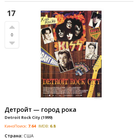
17
0
Детройт — город рока
Detroit Rock City (1999)
КиноПоиск:
7.64
IMDB:
6.8
Страна:
США