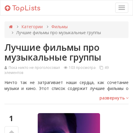
TopLists
Toggl
navig
Категории
Фильмы
Лучшие фильмы про музыкальные группы
Лучшие фильмы про
музыкальные группы
Пока никто не проголосовал
103 просмотра
49
элементов
Ничто так не затрагивает наши сердца, как сочетание
музыки и кино. Этот список содержит лучшие фильмы о
наших любимых группах — реальных и вымышленных.
развернуть
Музыка оказывает на нас большое влияние, а жизнь
музыкантов многих зрителей увлекает. Не удивительно, что
фильмы о музыкальных группах популярны!
1
Мечтаете о великой рок-звезде или певце? Тогда фильмы
из нашего списка как раз для вас. Здесь вы найдете
комедии, драмы и даже романтические истории. Многие из