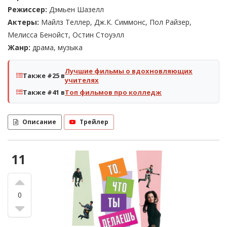
Режиссер:
Дэмьен Шазелл
Актеры:
Майлз Теллер, Дж.К. Симмонс, Пол Райзер,
Мелисса Бенойст, Остин Стоуэлл
Жанр:
драма, музыка
Лучшие фильмы о вдохновляющих
Также #25 в
учителях
Также #41 в
Топ фильмов про колледж
Описание
Трейлер
11
0