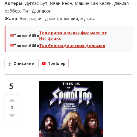
Актеры:
Дуглас Бут, Иван Реон, Машин Ган Келли, Дэниэл
Уэббер, Пит Дэвидсон
Жанр:
биография, драма, комедия, музыка
Топ оригинальных фильмов от
Также #69 в
Нетфликс
Также #66 в
Топ биографических фильмов
Описание
Трейлер
5
0