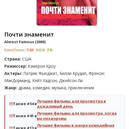
Почти знаменит
Almost Famous (2000)
КиноПоиск:
7.63
IMDB:
7.9
Страна:
США
Режиссер:
Кэмерон Кроу
Актеры:
Патрик Фьюджит, Билли Крудап, Фрэнсис
МакДорманд, Кейт Хадсон, Джейсон Ли
Жанр:
драма, комедия, музыка, приключения
Лучшие фильмы для просмотра в
Также #54 в
дождливый день
Лучшие фильмы для просмотра, когда
Также #41 в
вы нездоровы
Лучшие фильмы в жанре комедийная
Также #13 в