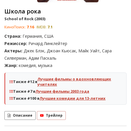
Школа рока
School of Rock (2003)
КиноПоиск:
7.16
IMDB:
7.1
Страна:
Германия, США
Режиссер:
Ричард Линклейтер
Актеры:
Джек Блэк, Джоан Кьюсак, Майк Уайт, Сара
Силверман, Адам Паскаль
Жанр:
комедия, музыка
Лучшие фильмы о вдохновляющих
Также #12 в
учителях
Также #7 в
Лучшие фильмы 2003 года
Также #100 в
Лучшие комедии для 13-летних
Описание
Трейлер