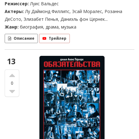
Режиссер:
Луис Вальдес
Актеры:
Лу Даймонд Филлипс, Эсай Моралес, Розанна
ДеСото, Элизабет Пенья, Даниэль фон Цернек...
Жанр:
биография, драма, музыка
Описание
Трейлер
13
0