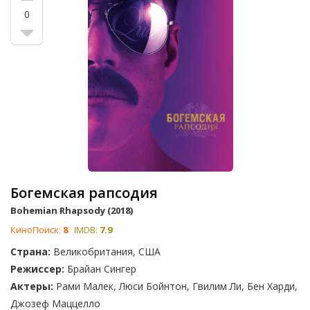
них наполнены музыкальными мотивами и содержат
0
множество песен. Некоторые фильмы рассказывают о
жизни известных музыкальных групп и звезд, о сложном
пути к успеху в музыкальном мире, другие полностью
вымышленные, но захватывают настоящие истории рок-
звезд.
Богемская рапсодия
Bohemian Rhapsody (2018)
КиноПоиск:
8
IMDB:
7.9
Страна:
Великобритания, США
Режиссер:
Брайан Сингер
Актеры:
Рами Малек, Люси Бойнтон, Гвилим Ли, Бен Харди,
Джозеф Маццелло