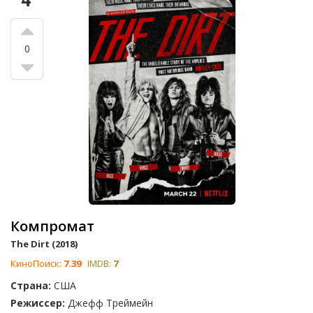
0
Компромат
The Dirt (2018)
КиноПоиск:
7.39
IMDB:
7
Страна:
США
Режиссер:
Джефф Треймейн