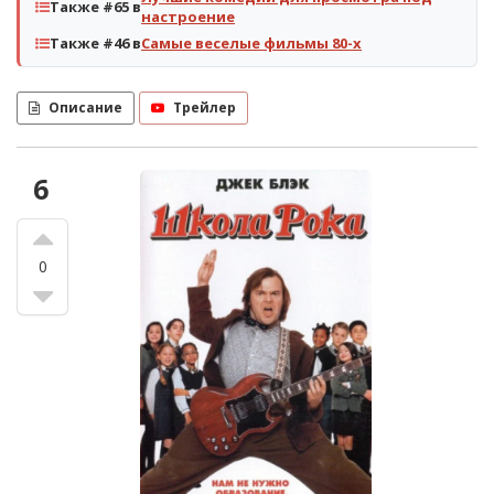
Также #65 в
настроение
Также #46 в
Самые веселые фильмы 80-х
Описание
Трейлер
6
0