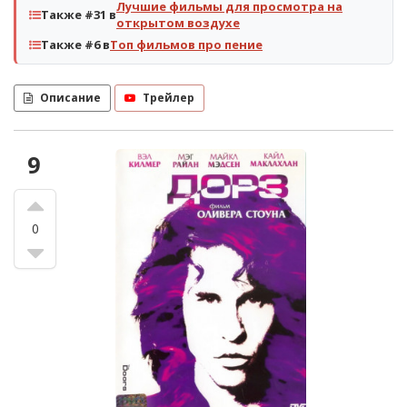
Лучшие фильмы для просмотра на
Также #31 в
открытом воздухе
Также #6 в
Топ фильмов про пение
Описание
Трейлер
9
0