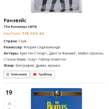
Ранэвэйс
The Runaways (2010)
КиноПоиск:
7.18
IMDB:
6.5
Страна:
США
Режиссер:
Флория Сиджизмонди
Актеры:
Кристен Стюарт, Дакота Фаннинг, Майкл Шеннон,
Стелла Маив, Скаут Тэйлор-Комптон
Жанр:
биография, драма, музыка
Описание
Трейлер
19