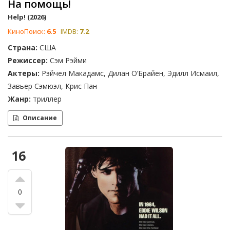
На помощь!
Help! (2026)
КиноПоиск:
6.5
IMDB:
7.2
Страна:
США
Режиссер:
Сэм Рэйми
Актеры:
Рэйчел Макадамс, Дилан О’Брайен, Эдилл Исмаил,
Завьер Сэмюэл, Крис Пан
Жанр:
триллер
Описание
16
0