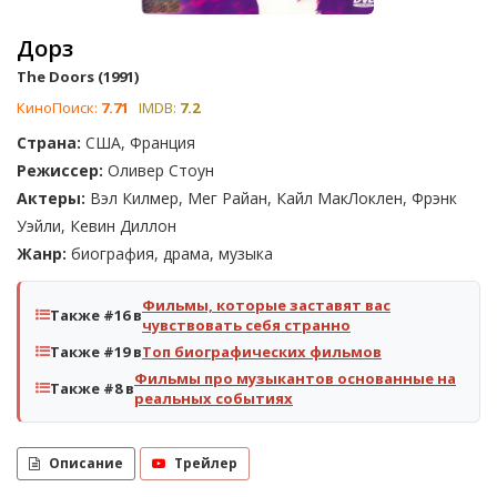
Дорз
The Doors (1991)
КиноПоиск:
7.71
IMDB:
7.2
Страна:
США, Франция
Режиссер:
Оливер Стоун
Актеры:
Вэл Килмер, Мег Райан, Кайл МакЛоклен, Фрэнк
Уэйли, Кевин Диллон
Жанр:
биография, драма, музыка
Фильмы, которые заставят вас
Также #16 в
чувствовать себя странно
Также #19 в
Топ биографических фильмов
Фильмы про музыкантов основанные на
Также #8 в
реальных событиях
Описание
Трейлер