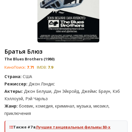
Братья Блюз
The Blues Brothers (1980)
КиноПоиск:
7.71
IMDB:
7.9
Страна:
США
Режиссер:
Джон Лэндис
Актеры:
Джон Белуши, Дэн Эйкройд, Джеймс Браун, Кэб
Кэллоуэй, Рэй Чарльз
Жанр:
боевик, комедия, криминал, музыка, мюзикл,
приключения
Также #7 в
Лучшие танцевальные фильмы 80-х