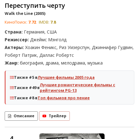
Переступить черту
Walk the Line (2005)
КиноПоиск:
7.72
IMDB:
7.8
Страна:
Германия, США
Режиссер:
Джеймс Мэнголд
Актеры:
Хоакин Феникс, Риз Уизерспун, Джиннифер Гудвин,
Роберт Патрик, Даллас Робертс
Жанр:
биография, драма, мелодрама, музыка
Также #5 в
Лучшие фильмы 2005 года
Лучшие романтические фильмы с
Также #49 в
рейтингом PG-13
Также #8 в
Топ фильмов про пение
Описание
Трейлер
4