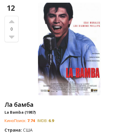
12
0
Ла бамба
La Bamba (1987)
КиноПоиск:
7.74
IMDB:
6.9
Страна:
США