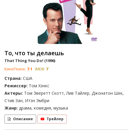
То, что ты делаешь
That Thing You Do! (1996)
КиноПоиск:
7.1
IMDB:
7
Страна:
США
Режиссер:
Том Хэнкс
Актеры:
Том Эверетт Скотт, Лив Тайлер, Джонатон Шек,
Стив Зан, Итэн Эмбри
Жанр:
драма, комедия, музыка
Описание
Трейлер