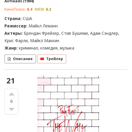
Airheads (1994)
КиноПоиск:
6.4
IMDB:
6.2
Страна:
США
Режиссер:
Майкл Леманн
Актеры:
Брендан Фрейзер, Стив Бушеми, Адам Сэндлер,
Крис Фарли, Майкл Маккин
Жанр:
криминал, комедия, музыка
Описание
Трейлер
21
0