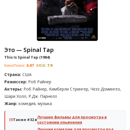
Это — Spinal Tap
This Is Spinal Tap (1984)
КиноПоиск:
6.87
IMDB:
7.9
Страна:
США
Режиссер:
Роб Райнер
Актеры:
Роб Райнер, Кимберли Стрингер, Чезз Домингез,
Шари Холл, Р.Дж. Парнелл
Жанр:
комедия, музыка
Лучшие фильмы для просмотра в
Также #32 в
состоянии опьянения
Лучшие комедии для просмотра под