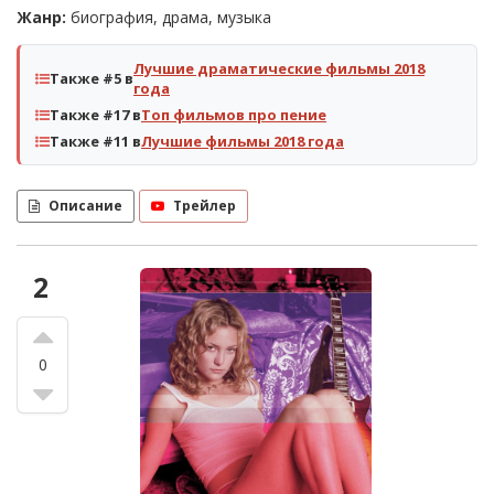
Жанр:
биография, драма, музыка
Лучшие драматические фильмы 2018
Также #5 в
года
Также #17 в
Топ фильмов про пение
Также #11 в
Лучшие фильмы 2018 года
Описание
Трейлер
2
0