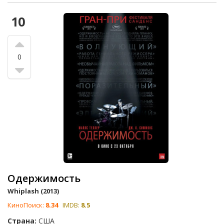
10
0
Одержимость
Whiplash (2013)
КиноПоиск:
8.34
IMDB:
8.5
Страна:
США