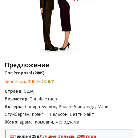
Предложение
The Proposal (2009)
КиноПоиск:
7.6
IMDB:
6.7
Страна:
США
Режиссер:
Энн Флетчер
Актеры:
Сандра Буллок, Райан Рейнольдс, Мэри
Стинберген, Крэйг Т. Нельсон, Бетти Уайт
Жанр:
драма, комедия, мелодрама
Также #25 в
Лучшие фильмы 2009 года