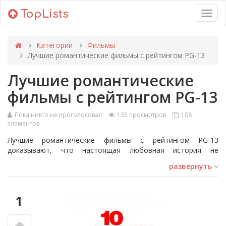
TopLists
Toggl
navig
Категории
Фильмы
Лучшие романтические фильмы с рейтингом PG-13
Лучшие романтические
фильмы с рейтингом PG-13
Пока никто не проголосовал
135 просмотров
108
элементов
Лучшие романтические фильмы с рейтингом PG-13
доказывают, что настоящая любовная история не
обязательно должна иметь рейтинг R. Лучшие
развернуть
романтические фильмы PG-13 позволяют нам на время
забыть о своей жизни, пока мы наблюдаем, как другие люди
влюбляются на большом экране.
1
Просмотр хорошего любовного фильма может быть
именно тем утешением, которое вам нужно, если вы
чувствуете себя грустно или одиноко. Хорошие