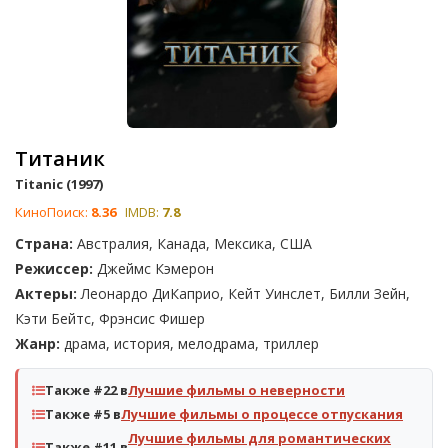
Титаник
Titanic (1997)
КиноПоиск:
8.36
IMDB:
7.8
Страна:
Австралия, Канада, Мексика, США
Режиссер:
Джеймс Кэмерон
Актеры:
Леонардо ДиКаприо, Кейт Уинслет, Билли Зейн,
Кэти Бейтс, Фрэнсис Фишер
Жанр:
драма, история, мелодрама, триллер
Также #22 в
Лучшие фильмы о неверности
Также #5 в
Лучшие фильмы о процессе отпускания
Лучшие фильмы для романтических
Также #11 в