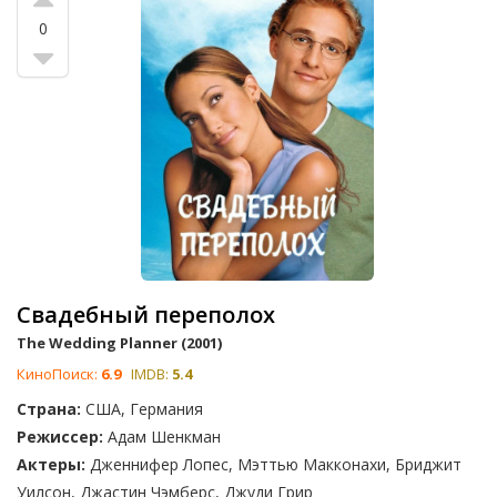
0
Свадебный переполох
The Wedding Planner (2001)
КиноПоиск:
6.9
IMDB:
5.4
Страна:
США, Германия
Режиссер:
Адам Шенкман
Актеры:
Дженнифер Лопес, Мэттью Макконахи, Бриджит
Уилсон, Джастин Чэмберс, Джуди Грир