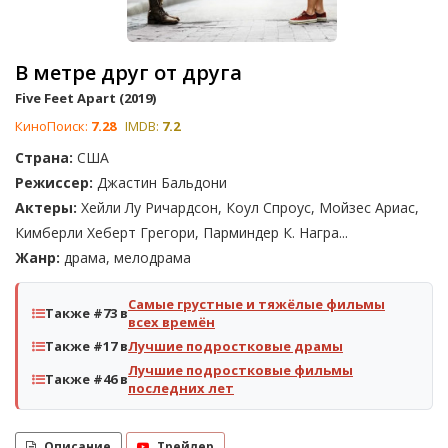
В метре друг от друга
Five Feet Apart (2019)
КиноПоиск:
7.28
IMDB:
7.2
Страна:
США
Режиссер:
Джастин Бальдони
Актеры:
Хейли Лу Ричардсон, Коул Спроус, Мойзес Ариас,
Кимберли Хеберт Грегори, Парминдер К. Награ...
Жанр:
драма, мелодрама
Самые грустные и тяжёлые фильмы
Также #73 в
всех времён
Также #17 в
Лучшие подростковые драмы
Лучшие подростковые фильмы
Также #46 в
последних лет
Описание
Трейлер