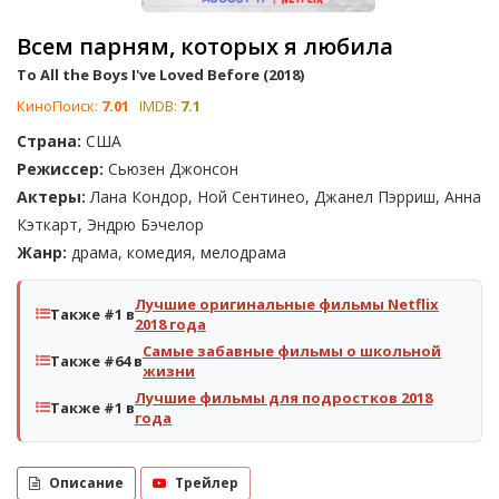
Всем парням, которых я любила
To All the Boys I've Loved Before (2018)
КиноПоиск:
7.01
IMDB:
7.1
Страна:
США
Режиссер:
Сьюзен Джонсон
Актеры:
Лана Кондор, Ной Сентинео, Джанел Пэрриш, Анна
Кэткарт, Эндрю Бэчелор
Жанр:
драма, комедия, мелодрама
Лучшие оригинальные фильмы Netflix
Также #1 в
2018 года
Самые забавные фильмы о школьной
Также #64 в
жизни
Лучшие фильмы для подростков 2018
Также #1 в
года
Описание
Трейлер