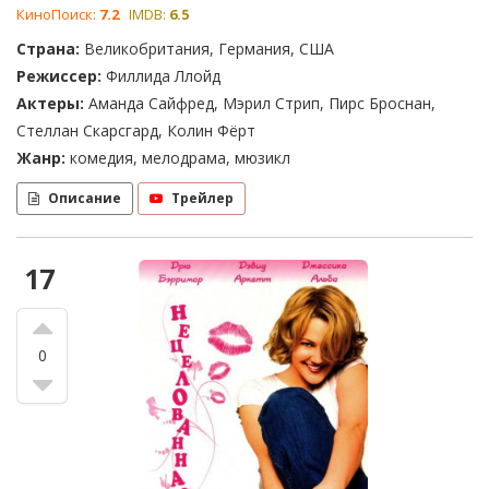
КиноПоиск:
7.2
IMDB:
6.5
Страна:
Великобритания, Германия, США
Режиссер:
Филлида Ллойд
Актеры:
Аманда Сайфред, Мэрил Стрип, Пирс Броснан,
Стеллан Скарсгард, Колин Фёрт
Жанр:
комедия, мелодрама, мюзикл
Описание
Трейлер
17
0