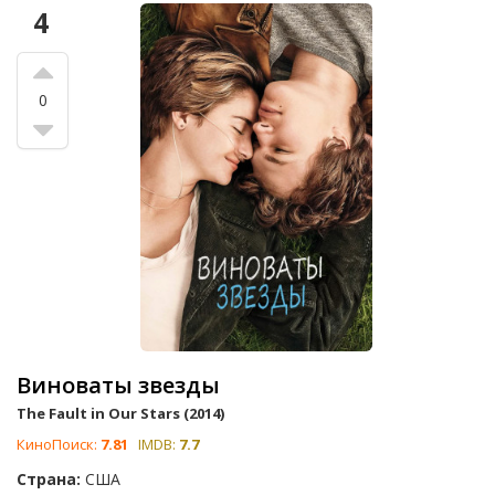
4
0
Виноваты звезды
The Fault in Our Stars (2014)
КиноПоиск:
7.81
IMDB:
7.7
Страна:
США