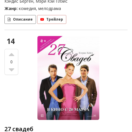
Кэндис Берген, Мэри Кэй Плэйс
Жанр:
комедия, мелодрама
Описание
Трейлер
14
0
27 свадеб