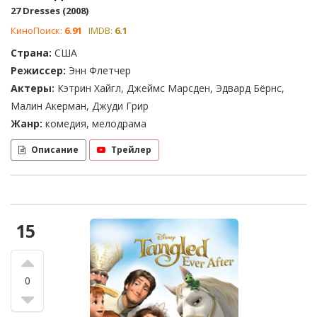
27 Dresses (2008)
КиноПоиск:
6.91
IMDB:
6.1
Страна:
США
Режиссер:
Энн Флетчер
Актеры:
Кэтрин Хайгл, Джеймс Марсден, Эдвард Бёрнс,
Малин Акерман, Джуди Грир
Жанр:
комедия, мелодрама
Описание
Трейлер
15
0