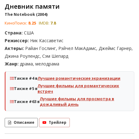
Дневник памяти
The Notebook (2004)
КиноПоиск:
8.25
IMDB:
7.8
Страна:
США
Режиссер:
Ник Кассаветис
Актеры:
Райан Гослинг, Рэйчел МакАдамс, Джеймс Гарнер,
Джина Роулендс, Сэм Шепард
Жанр:
драма, мелодрама
Также #4 в
Лучшие романтические экранизации
Лучшие фильмы для романтических
Также #5 в
встреч
Лучшие фильмы для просмотра в
Также #63 в
дождливый день
Описание
Трейлер