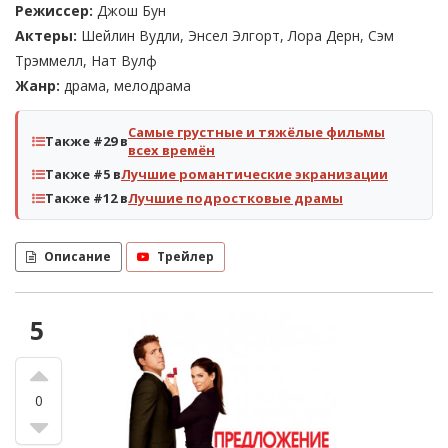
Режиссер:
Джош Бун
Актеры:
Шейлин Вудли, Энсел Элгорт, Лора Дерн, Сэм
Трэммелл, Нат Вулф
Жанр:
драма, мелодрама
Самые грустные и тяжёлые фильмы
Также #29 в
всех времён
Также #5 в
Лучшие романтические экранизации
Также #12 в
Лучшие подростковые драмы
Описание
Трейлер
5
0