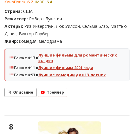
КиноПоиск:
6.7
IMDB:
6.4
Страна:
США
Режиссер:
Роберт Лукетич
Актеры:
Риз Уизерспун, Люк Уилсон, Сэльма Блэр, Мэттью
Дэвис, Виктор Гарбер
Жанр:
комедия, мелодрама
Лучшие фильмы для романтических
Также #17 в
встреч
Также #11 в
Лучшие фильмы 2001 года
Также #93 в
Лучшие комедии для 13-летних
Описание
Трейлер
8