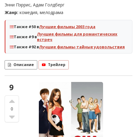
Энни Пэррис, Адам Голдберг
Жанр:
комедия, мелодрама
Также #50 в
Лучшие фильмы 2003 года
Лучшие фильмы для романтических
Также #9 в
встреч
Также #92 в
Лучшие фильмы-тайные удовольствия
Описание
Трейлер
9
0