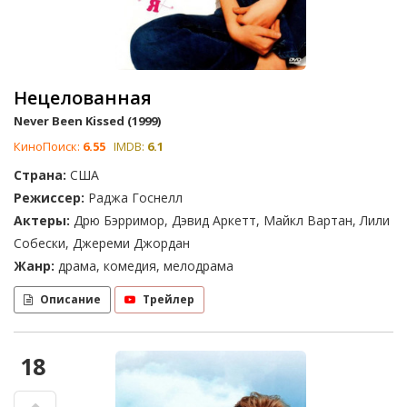
Нецелованная
Never Been Kissed (1999)
КиноПоиск:
6.55
IMDB:
6.1
Страна:
США
Режиссер:
Раджа Госнелл
Актеры:
Дрю Бэрримор, Дэвид Аркетт, Майкл Вартан, Лили
Собески, Джереми Джордан
Жанр:
драма, комедия, мелодрама
Описание
Трейлер
18