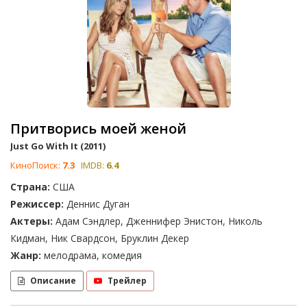
Притворись моей женой
Just Go With It (2011)
КиноПоиск:
7.3
IMDB:
6.4
Страна:
США
Режиссер:
Деннис Дуган
Актеры:
Адам Сэндлер, Дженнифер Энистон, Николь
Кидман, Ник Свардсон, Бруклин Декер
Жанр:
мелодрама, комедия
Описание
Трейлер