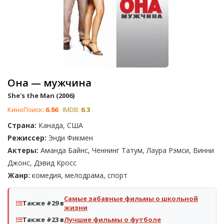
Она — мужчина
She's the Man (2006)
КиноПоиск:
6.86
IMDB:
6.3
Страна:
Канада, США
Режиссер:
Энди Фикмен
Актеры:
Аманда Байнс, Ченнинг Татум, Лаура Рэмси, Винни
Джонс, Дэвид Кросс
Жанр:
комедия, мелодрама, спорт
Самые забавные фильмы о школьной
Также #29 в
жизни
Также #23 в
Лучшие фильмы о футболе