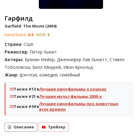
Гарфилд
Garfield: The Movie (2004)
КиноПоиск:
6.8
IMDB:
5
Страна:
США
Режиссер:
Питер Хьюит
Актеры:
Брекин Мейер, Дженнифер Лав Хьюитт, Стивен
Тоболовски, Билл Мюррей, Ивэн Арнольд
Жанр:
фэнтези, комедия, семейный
Также #13 в
Лучшие кинофильмы о кошках
Также #21 в
Лучшие мультфильмы 2000-х
Лучшие кинофильмы про животных
Также #59 в
всех времен
Описание
Трейлер