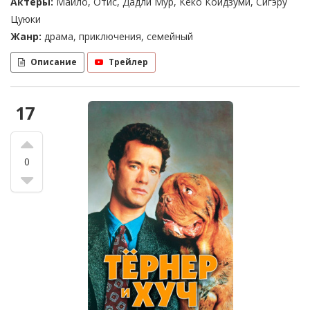
Актеры:
Майло, Отис, Дадли Мур, Кёко Коидзуми, Сигэру
Цуюки
Жанр:
драма, приключения, семейный
Описание
Трейлер
17
0