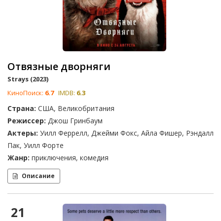
Отвязные дворняги
Strays (2023)
КиноПоиск:
6.7
IMDB:
6.3
Страна:
США, Великобритания
Режиссер:
Джош Гринбаум
Актеры:
Уилл Феррелл, Джейми Фокс, Айла Фишер, Рэндалл
Пак, Уилл Форте
Жанр:
приключения, комедия
Описание
21