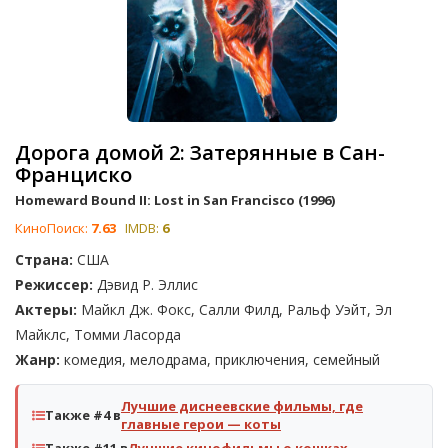
Дорога домой 2: Затерянные в Сан-
Франциско
Homeward Bound II: Lost in San Francisco (1996)
КиноПоиск:
7.63
IMDB:
6
Страна:
США
Режиссер:
Дэвид Р. Эллис
Актеры:
Майкл Дж. Фокс, Салли Филд, Ральф Уэйт, Эл
Майклс, Томми Ласорда
Жанр:
комедия, мелодрама, приключения, семейный
Лучшие диснеевские фильмы, где
Также #4 в
главные герои — коты