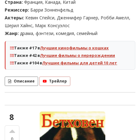
Страна:
Франция, Канада, Китай
Режиссер:
Барри Зонненфельд
Актеры:
Кевин Спейси, Дженнифер Гарнер, Робби Амелл,
Шерил Хайнс, Марк Консуэлос
Жанр:
драма, фэнтези, комедия, семейный
Также #17 в
Лучшие кинофильмы о кошках
Также #42 в
Лучшие фильмы о перерождении
Также #104 в
Лучшие фильмы для детей 10 лет
Описание
Трейлер
8
0