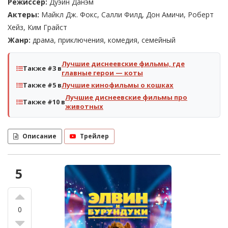
Режиссер:
Дуэйн Данэм
Актеры:
Майкл Дж. Фокс, Салли Филд, Дон Амичи, Роберт
Хейз, Ким Грайст
Жанр:
драма, приключения, комедия, семейный
Лучшие диснеевские фильмы, где
Также #3 в
главные герои — коты
Также #5 в
Лучшие кинофильмы о кошках
Лучшие диснеевские фильмы про
Также #10 в
животных
Описание
Трейлер
5
0