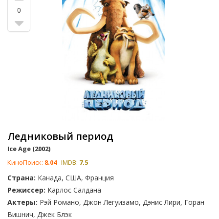
Что для вас будет интересным в списке комедийных
0
фильмов о животных? Кристофер Гест и Юджин Леви
написали сценарий для 'Best in Show', пародийного
документального фильма о участниках престижной
собачьей выставки. 'Рататуй' — одна из лучших
анимационных комедий всех времен. Эдди Мерфи привнес
свой знаменитый острый юмор в картину 'Доктор Дулиттл'.
В этом списке есть и другие хорошие фильмы, включая
'Воздушный Бад', 'Пчелку Майю' и 'Тёрнер и Хуч'. У вас есть
любимая комедия про животных? Проголосуйте за лучшие
фильмы, переместив их вверх по этому списку и,
пожалуйста, дополните его другими хорошими фильмами,
которые здесь не упоминаются.
Ледниковый период
Ice Age (2002)
КиноПоиск:
8.04
IMDB:
7.5
Страна:
Канада, США, Франция
Режиссер:
Карлос Салдана
Актеры:
Рэй Романо, Джон Легуизамо, Дэнис Лири, Горан
Вишнич, Джек Блэк