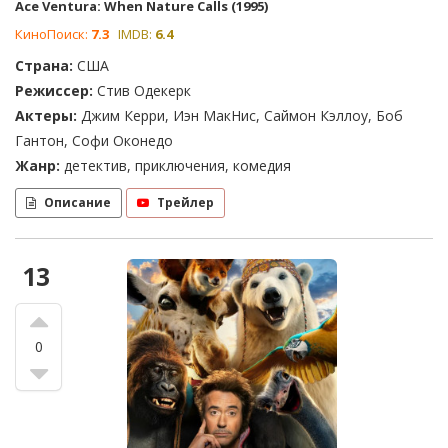
Ace Ventura: When Nature Calls (1995)
КиноПоиск:
7.3
IMDB:
6.4
Страна:
США
Режиссер:
Стив Одекерк
Актеры:
Джим Керри, Иэн МакНис, Саймон Кэллоу, Боб
Гантон, Софи Оконедо
Жанр:
детектив, приключения, комедия
Описание
Трейлер
13
0