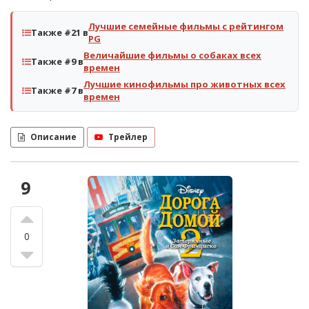
Лучшие семейные фильмы с рейтингом
Также #21 в
PG
Величайшие фильмы о собаках всех
Также #9 в
времен
Лучшие кинофильмы про животных всех
Также #7 в
времен
Описание
Трейлер
9
0