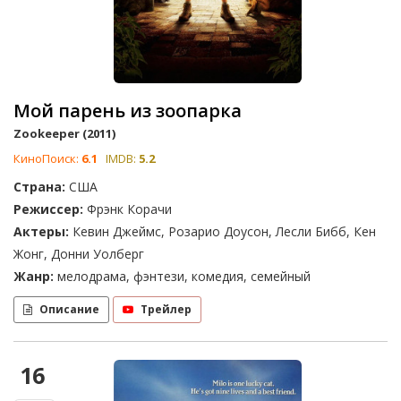
Мой парень из зоопарка
Zookeeper (2011)
КиноПоиск:
6.1
IMDB:
5.2
Страна:
США
Режиссер:
Фрэнк Корачи
Актеры:
Кевин Джеймс, Розарио Доусон, Лесли Бибб, Кен
Жонг, Донни Уолберг
Жанр:
мелодрама, фэнтези, комедия, семейный
Описание
Трейлер
16