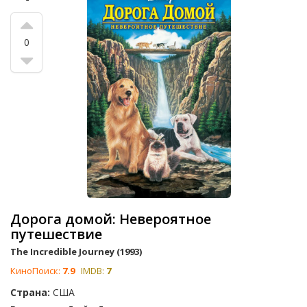
0
Дорога домой: Невероятное
путешествие
The Incredible Journey (1993)
КиноПоиск:
7.9
IMDB:
7
Страна:
США