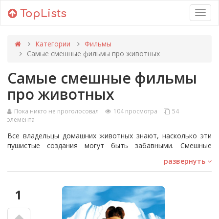
TopLists
Toggl
navig
Категории
Фильмы
Самые смешные фильмы про животных
Самые смешные фильмы
про животных
Пока никто не проголосовал
104 просмотра
54
элемента
Все владельцы домашних животных знают, насколько эти
пушистые создания могут быть забавными. Смешные
комедийные фильмы про животных представляют истории
развернуть
о четвероногих, которые подружившись со своими
человеческими спутниками, зачастую, переигрывают их. В
этом рейтинге вы найдете грандиозные и веселые
1
кинофильмы о животных, от 'Айс Вентураны: Розыск
домашних животных' до 'Кто подставил кролика Роджера' и
'Говарда-утку'.