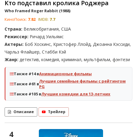
Кто подставил кролика Роджера
Who Framed Roger Rabbit (1988)
КиноПоиск:
7.82
IMDB:
7.7
Страна:
Великобритания, США
Режиссер:
Ричард Уильямс
Актеры:
Боб Хоскинс, Кристофер Ллойд, Джоанна Кэссиди,
Чарльз Флайшер, Стабби Кэй
Жанр:
детектив, комедия, криминал, мультфильм, фэнтези
Также #14 в
Анимационные фильмы
Лучшие семейные фильмы с рейтингом
Также #61 в
PG
Также #105 в
Лучшие комедии для 13-летних
Описание
Трейлер
4