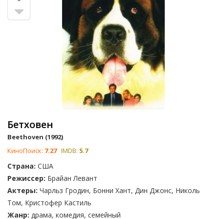
Бетховен
Beethoven (1992)
КиноПоиск:
7.27
IMDB:
5.7
Страна:
США
Режиссер:
Брайан Левант
Актеры:
Чарльз Гродин, Бонни Хант, Дин Джонс, Николь
Том, Кристофер Кастиль
Жанр:
драма, комедия, семейный