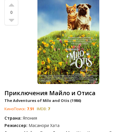
0
Приключения Майло и Отиса
The Adventures of Milo and Otis (1986)
КиноПоиск:
7.51
IMDB:
7
Страна:
Япония
Режиссер:
Масанори Хата