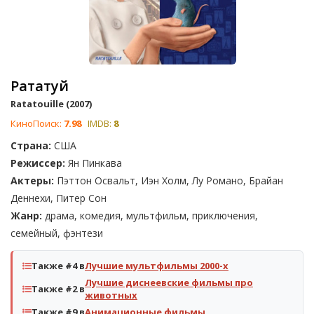
Рататуй
Ratatouille (2007)
КиноПоиск:
7.98
IMDB:
8
Страна:
США
Режиссер:
Ян Пинкава
Актеры:
Пэттон Освальт, Иэн Холм, Лу Романо, Брайан
Деннехи, Питер Сон
Жанр:
драма, комедия, мультфильм, приключения,
семейный, фэнтези
Также #4 в
Лучшие мультфильмы 2000-х
Лучшие диснеевские фильмы про
Также #2 в
животных
Также #9 в
Анимационные фильмы