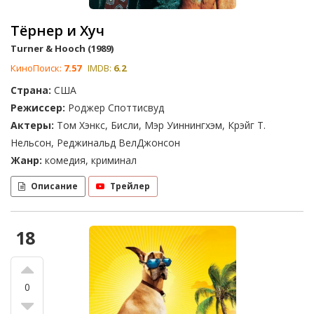
Тёрнер и Хуч
Turner & Hooch (1989)
КиноПоиск:
7.57
IMDB:
6.2
Страна:
США
Режиссер:
Роджер Споттисвуд
Актеры:
Том Хэнкс, Бисли, Мэр Уиннингхэм, Крэйг Т.
Нельсон, Реджинальд ВелДжонсон
Жанр:
комедия, криминал
Описание
Трейлер
18
0