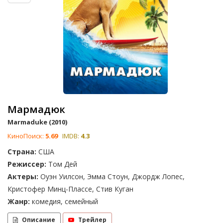
Мармадюк
Marmaduke (2010)
КиноПоиск:
5.69
IMDB:
4.3
Страна:
США
Режиссер:
Том Дей
Актеры:
Оуэн Уилсон, Эмма Стоун, Джордж Лопес,
Кристофер Минц-Плассе, Стив Куган
Жанр:
комедия, семейный
Описание
Трейлер