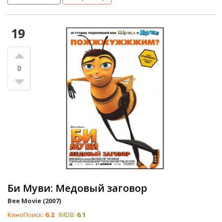
19
0
Би Муви: Медовый заговор
Bee Movie (2007)
КиноПоиск:
6.2
IMDB:
6.1