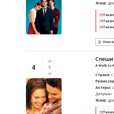
Жанр:
дра
Также
Также
Также
Описа
Спеши
4
A Walk to 
0
Страна:
С
Режиссер
Актеры:
Ш
Джерман
Жанр:
дра
Также