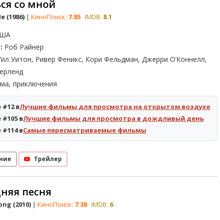
ся со мной
e (1986)
|
КиноПоиск:
7.85
IMDB:
8.1
ША
:
Роб Райнер
ил Уитон, Ривер Феникс, Кори Фельдман, Джерри О’Коннелл,
ерленд
ма, приключения
 #12 в
Лучшие фильмы для просмотра на открытом воздухе
 #105 в
Лучшие фильмы для просмотра в дождливый день
 #114 в
Самые пересматриваемые фильмы
ние
Трейлер
няя песня
ong (2010)
|
КиноПоиск:
7.38
IMDB:
6