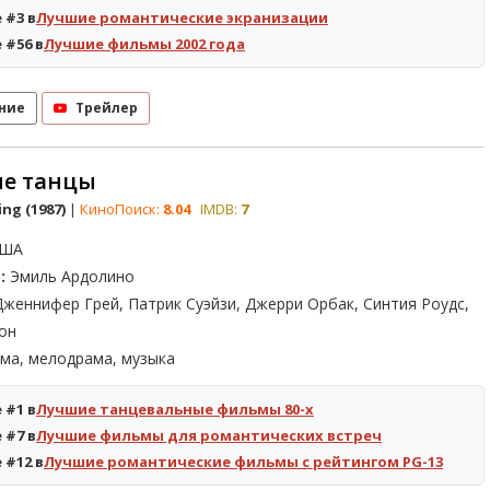
 #3 в
Лучшие романтические экранизации
 #56 в
Лучшие фильмы 2002 года
ние
Трейлер
ые танцы
ing (1987)
|
КиноПоиск:
8.04
IMDB:
7
ША
:
Эмиль Ардолино
женнифер Грей, Патрик Суэйзи, Джерри Орбак, Синтия Роудс,
он
ма, мелодрама, музыка
 #1 в
Лучшие танцевальные фильмы 80-х
 #7 в
Лучшие фильмы для романтических встреч
 #12 в
Лучшие романтические фильмы с рейтингом PG-13