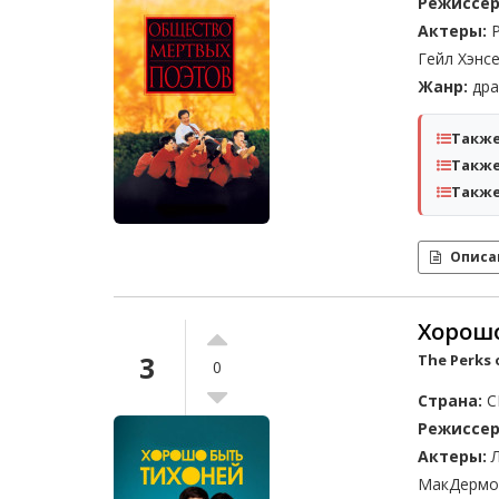
Режиссер
Актеры:
Р
Гейл Хэнс
Жанр:
дра
Также
Также
Также
Описа
Хорошо
3
The Perks 
0
Страна:
С
Режиссер
Актеры:
Л
МакДермо