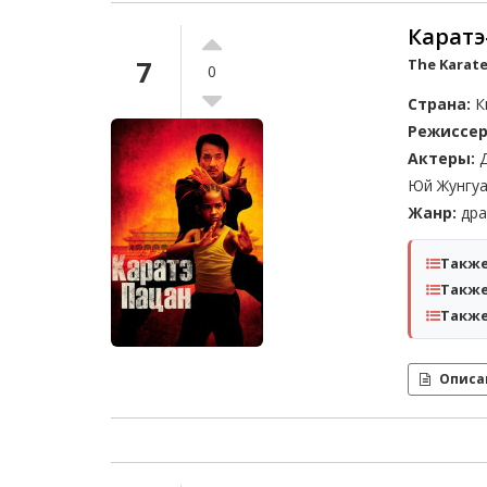
Каратэ
7
The Karate 
0
Страна:
К
Режиссер
Актеры:
Д
Юй Жунгу
Жанр:
дра
Также
Также
Также
Описа