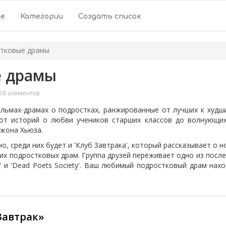
ое
Категории
Создать список
стковые драмы
е драмы
58 элементов
ьмах-драмах о подростках, ранжированные от лучших к худш
от историй о любви учеников старших классов до волнующи
жона Хьюза.
о, среди них будет и 'Клуб Завтрака', который рассказывает о 
учших подростковых драм. Группа друзей переживает одно из посл
ing' и 'Dead Poets Society'. Ваш любимый подростковый драм на
Завтрак»