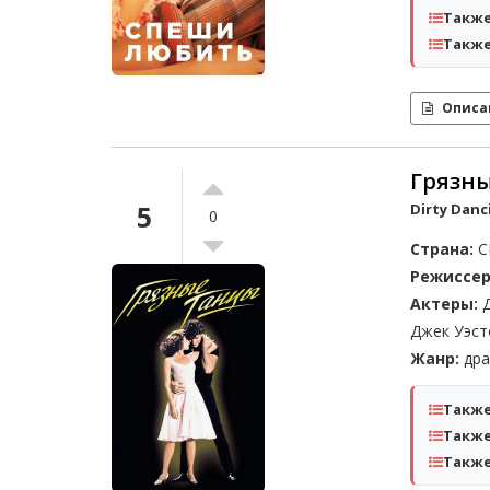
Также
Также
Описа
Грязн
5
Dirty Danc
0
Страна:
С
Режиссер
Актеры:
Д
Джек Уэст
Жанр:
дра
Также
Также
Также