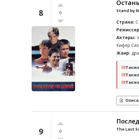
Остань
8
Stand by M
0
Страна:
С
Режиссер
Актеры:
У
Кифер Саз
Жанр:
дра
Также
Также
Также
Описа
Послед
9
The Last S
0