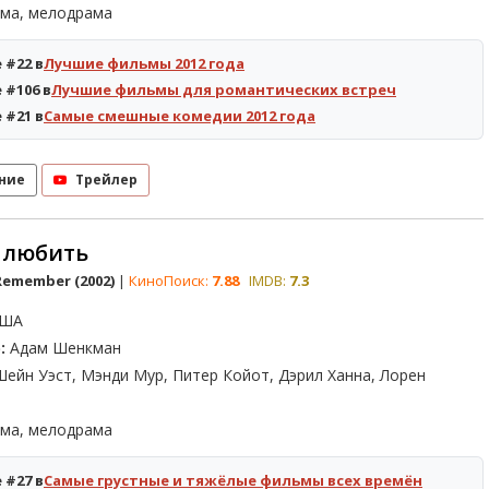
ма, мелодрама
 #22 в
Лучшие фильмы 2012 года
 #106 в
Лучшие фильмы для романтических встреч
 #21 в
Самые смешные комедии 2012 года
ние
Трейлер
 любить
Remember (2002)
|
КиноПоиск:
7.88
IMDB:
7.3
ША
:
Адам Шенкман
ейн Уэст, Мэнди Мур, Питер Койот, Дэрил Ханна, Лорен
ма, мелодрама
 #27 в
Самые грустные и тяжёлые фильмы всех времён