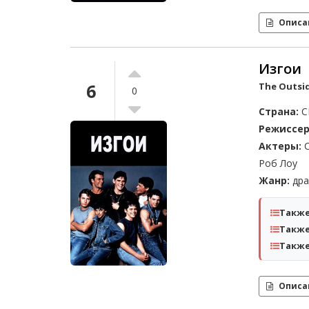
Описа
Изгои
6
The Outsid
0
Страна:
С
Режиссер
Актеры:
С
Роб Лоу
Жанр:
дра
Также
Также
Также
Описа