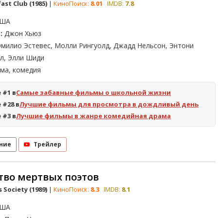
ast Club (1985)
|
КиноПоиск:
8.01
IMDB:
7.8
ША
:
Джон Хьюз
милио Эстевес, Молли Рингуолд, Джадд Нельсон, Энтони
л, Элли Шиди
ма, комедия
 #1 в
Самые забавные фильмы о школьной жизни
 #28 в
Лучшие фильмы для просмотра в дождливый день
 #3 в
Лучшие фильмы в жанре комедийная драма
ние
Трейлер
во мертвых поэтов
 Society (1989)
|
КиноПоиск:
8.3
IMDB:
8.1
ША