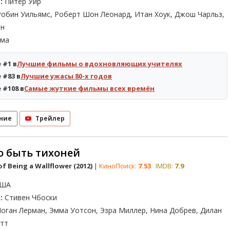
:
Питер Уир
обин Уильямс, Роберт Шон Леонард, Итан Хоук, Джош Чарльз,
ен
ма
 #1 в
Лучшие фильмы о вдохновляющих учителях
 #83 в
Лучшие ужасы 80-х годов
 #108 в
Самые жуткие фильмы всех времён
ние
Трейлер
 быть тихоней
of Being a Wallflower (2012)
|
КиноПоиск:
7.53
IMDB:
7.9
ША
:
Стивен Чбоски
оган Лерман, Эмма Уотсон, Эзра Миллер, Нина Добрев, Дилан
тт