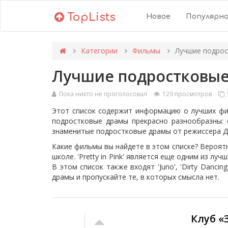
TopLists
Новое
Популярн
Категории
Фильмы
Лучшие подро
Лучшие подростковы
Пока никто не проголосовал
129 просмотров
Этот список содержит информацию о лучших фил
подростковые драмы прекрасно разнообразны: 
знаменитые подростковые драмы от режиссера Д
Какие фильмы вы найдете в этом списке? Вероятн
школе. 'Pretty in Pink' является еще одним из л
В этом список также входят 'Juno', 'Dirty Danc
драмы и пропускайте те, в которых смысла нет.
Клуб «