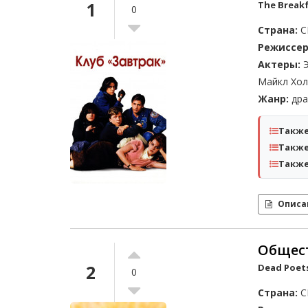
1
The Breakf
0
Страна:
С
Режиссер
Актеры:
Э
Майкл Хол
Жанр:
дра
Также
Также
Также
Описа
Общест
2
Dead Poets
0
Страна:
С