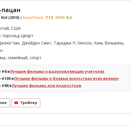
-пацан
Kid (2010)
|
КиноПоиск:
7.12
IMDB:
6.2
итай, США
:
Харольд Цварт
жеки Чан, Джейден Смит, Тараджи П. Хенсон, Хань Вэньвэнь,
ан
ма, семейный, спорт
 #8 в
Лучшие фильмы о вдохновляющих учителях
 #100 в
Лучшие фильмы о боевых искусствах всех времен
 #88 в
Лучшие фильмы для подростков
ние
Трейлер