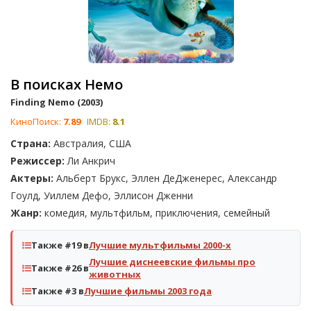
В поисках Немо
Finding Nemo (2003)
КиноПоиск:
7.89
IMDB:
8.1
Страна:
Австралия, США
Режиссер:
Ли Анкрич
Актеры:
Альберт Брукс, Эллен ДеДженерес, Александр
Гоулд, Уиллем Дефо, Эллисон Дженни
Жанр:
комедия, мультфильм, приключения, семейный
Также #19 в
Лучшие мультфильмы 2000-х
Лучшие диснеевские фильмы про
Также #26 в
животных
Также #3 в
Лучшие фильмы 2003 года