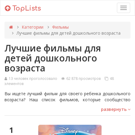
TopLists
Toggl
navig
Категории
Фильмы
Лучшие фильмы для детей дошкольного возраста
Лучшие фильмы для
детей дошкольного
возраста
13 человек проголосовало
62 878 просмотров
48
элементов
Вы ищете лучший фильм для своего ребенка дошкольного
возраста? Наш список фильмов, которые сообщество
признало лучшими для этой возрастной группы, поможет
развернуть
вам с выбором. Фильмы для дошкольников являются
простыми, яркими и веселыми, с узнаваемыми персонажами
и запоминающимися песнями.
1
Среди представленных фильмов вы найдете такие шедевры