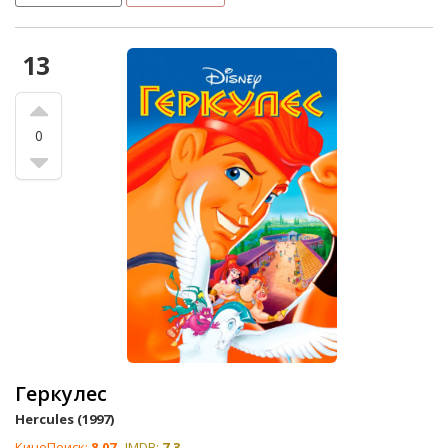
13
0
Геркулес
Hercules (1997)
КиноПоиск:
8.07
IMDB:
7.3