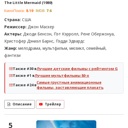
The Little Mermaid (1989)
КиноПоиск:
8.19
IMDB:
7.6
Страна:
США
Режиссер:
Джон Маскер
Актеры:
Джоди Бенсон, Пэт Кэрролл, Рене Обержонуа,
Кристофер Дэниэл Барнс, Пэдди Эдвардс
Жанр:
мелодрама, мультфильм, мюзикл, семейный,
фэнтези
Также #30 в
Лучшие детские фильмы с рейтингом G
Также #1 в
Лучшие мультфильмы 80-х
Самые грустные анимационные
Также #24 в
фильмы, заставляющие плакать
Описание
Трейлер
5