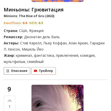
Миньоны: Грювитация
Minions: The Rise of Gru (2022)
КиноПоиск:
6.6
IMDB:
6.5
Страна:
США, Франция
Режиссер:
Джонатан дель Валь
Актеры:
Стив Карелл, Пьер Коффан, Алан Аркин, Тараджи
П. Хенсон, Мишель Йео
Жанр:
криминал, фантастика, приключения, комедия,
мультфильм, семейный
Описание
Трейлер
9
1