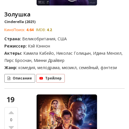
Золушка
Cinderella (2021)
КиноПоиск:
4.64
IMDB:
4.2
Страна:
Великобритания, США
Режиссер:
Кэй Кэннон
Актеры:
Камила Кабейо, Николас Голицын, Идина Мензел,
Пирс Броснан, Минни Драйвер
Жанр:
комедия, мелодрама, мюзикл, семейный, фэнтези
Описание
Трейлер
19
0