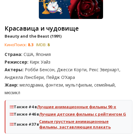
Красавица и чудовище
Beauty and the Beast (1991)
КиноПоиск:
8.3
IMDB:
8
Страна:
США, Япония
Режиссер:
Кирк Уайз
Актеры:
Робби Бенсон, Джесси Корти, Рекс Эверхарт,
Анджела Лэнсбери, Пейдж О’Хара
Жанр:
мелодрама, фэнтези, мультфильм, семейный,
мюзикл
Также #4 в
Лучшие анимационные фильмы 90-х
Также #46 в
Лучшие детские фильмы с рейтингом G
Самые грустные анимационные
Также #37 в
фильмы, заставляющие плакать