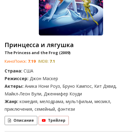
Принцесса и лягушка
The Princess and the Frog (2009)
КиноПоиск:
7.19
IMDB:
7.1
Страна:
США
Режиссер:
Джон Маскер
Актеры:
Аника Нони Роуз, Бруно Кампос, Кит Дэвид,
Майкл-Леон Вули, Дженнифер Коуди
Жанр:
комедия, мелодрама, мультфильм, мюзикл,
приключения, семейный, фэнтези
Описание
Трейлер