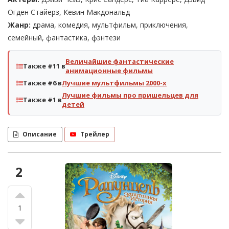
Огден Стайерз, Кевин Макдональд
Жанр:
драма, комедия, мультфильм, приключения,
семейный, фантастика, фэнтези
Величайшие фантастические
Также #11 в
анимационные фильмы
Также #6 в
Лучшие мультфильмы 2000-х
Лучшие фильмы про пришельцев для
Также #1 в
детей
Описание
Трейлер
2
1