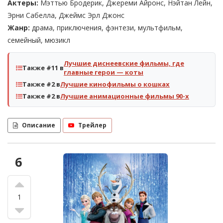
Актеры:
Мэттью Бродерик, Джереми Айронс, Нэйтан Лейн,
Эрни Сабелла, Джеймс Эрл Джонс
Жанр:
драма, приключения, фэнтези, мультфильм,
семейный, мюзикл
Лучшие диснеевские фильмы, где
Также #11 в
главные герои — коты
Также #2 в
Лучшие кинофильмы о кошках
Также #2 в
Лучшие анимационные фильмы 90-х
Описание
Трейлер
6
1