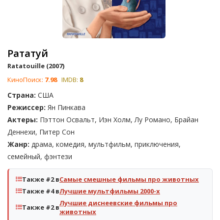
Рататуй
Ratatouille (2007)
КиноПоиск:
7.98
IMDB:
8
Страна:
США
Режиссер:
Ян Пинкава
Актеры:
Пэттон Освальт, Иэн Холм, Лу Романо, Брайан
Деннехи, Питер Сон
Жанр:
драма, комедия, мультфильм, приключения,
семейный, фэнтези
Также #2 в
Самые смешные фильмы про животных
Также #4 в
Лучшие мультфильмы 2000-х
Лучшие диснеевские фильмы про
Также #2 в
животных