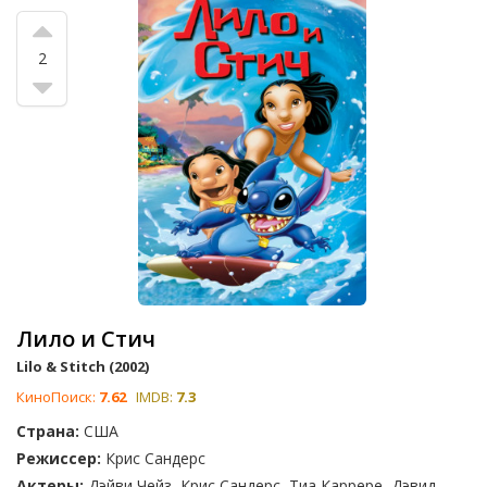
мирового кинематографа, как 'История игрушек', 'Мэри
Поппинс', 'Красавица и чудовище', 'В поисках Немо', 'Многие
приключения Винни-Пуха', 'Холодное сердце', 'Король Лев' и
2
'Волшебник страны Оз'. Проголосуйте за фильм, который
больше всего нравится вашему ребенку, или добавьте
фильм, который, по вашему мнению, заслуживает быть в
этом списке.
Лило и Стич
Lilo & Stitch (2002)
КиноПоиск:
7.62
IMDB:
7.3
Страна:
США
Режиссер:
Крис Сандерс
Актеры:
Дэйви Чейз, Крис Сандерс, Тиа Каррере, Дэвид