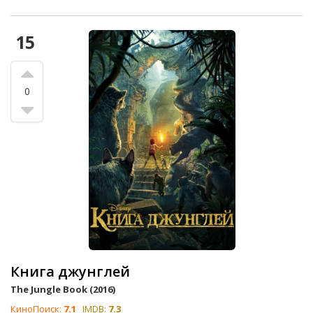
15
0
Книга джунглей
The Jungle Book (2016)
КиноПоиск:
7.1
IMDB:
7.3