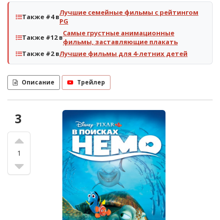
Лучшие семейные фильмы с рейтингом
Также #4 в
PG
Самые грустные анимационные
Также #12 в
фильмы, заставляющие плакать
Также #2 в
Лучшие фильмы для 4-летних детей
Описание
Трейлер
3
1